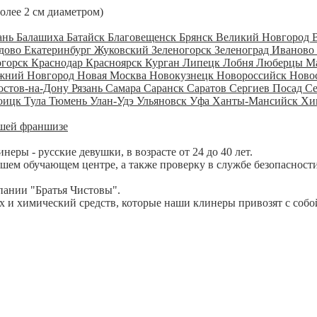
более 2 см диаметром)
ань
Балашиха
Батайск
Благовещенск
Брянск
Великий Новгород
дово
Екатеринбург
Жуковский
Зеленогорск
Зеленоград
Иваново
огорск
Краснодар
Красноярск
Курган
Липецк
Лобня
Люберцы
М
жний Новгород
Новая Москва
Новокузнецк
Новороссийск
Ново
остов-на-Дону
Рязань
Самара
Саранск
Саратов
Сергиев Посад
С
оицк
Тула
Тюмень
Улан-Удэ
Ульяновск
Уфа
Ханты-Мансийск
Хи
шей франшизе
ры - русские девушки, в возрасте от 24 до 40 лет.
шем обучающем центре, а также проверку в службе безопасности
пании "Братья Чистовы".
 и химический средств, которые наши клинеры привозят с собо