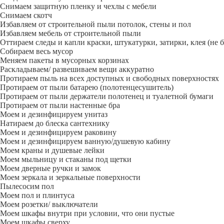
Снимаем защитную пленку и чехлы с мебели
Снимаем скотч
Избавляем от строительной пыли потолок, стены и пол
Избавляем мебель от строительной пыли
Оттираем следы и капли краски, штукатурки, затирки, клея (не 
Собираем весь мусор
Меняем пакеты в мусорных корзинах
Раскладываем/ развешиваем вещи аккуратно
Протираем пыль на всех доступных и свободных поверхностях
Протираем от пыли батарею (полотенцесушитель)
Протираем от пыли держатели полотенец и туалетной бумаги
Протираем от пыли настенные бра
Моем и дезинфицируем унитаз
Натираем до блеска сантехнику
Моем и дезинфицируем раковину
Моем и дезинфицируем ванную/душевую кабину
Моем краны и душевые лейки
Моем мыльницу и стаканы под щетки
Моем дверные ручки и замок
Моем зеркала и зеркальные поверхности
Пылесосим пол
Моем пол и плинтуса
Моем розетки/ выключатели
Моем шкафы внутри при условии, что они пустые
Моем шкафы сверху