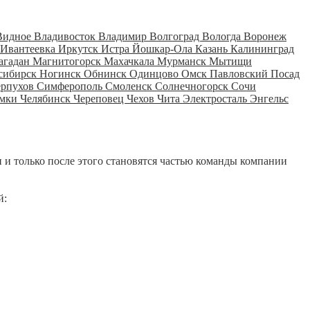
Видное
Владивосток
Владимир
Волгоград
Вологда
Воронеж
Ивантеевка
Иркутск
Истра
Йошкар-Ола
Казань
Калининград
агадан
Магнитогорск
Махачкала
Мурманск
Мытищи
сибирск
Ногинск
Обнинск
Одинцово
Омск
Павловский Посад
ерпухов
Симферополь
Смоленск
Солнечногорск
Сочи
мки
Челябинск
Череповец
Чехов
Чита
Электросталь
Энгельс
 и только после этого становятся частью команды компании
й: