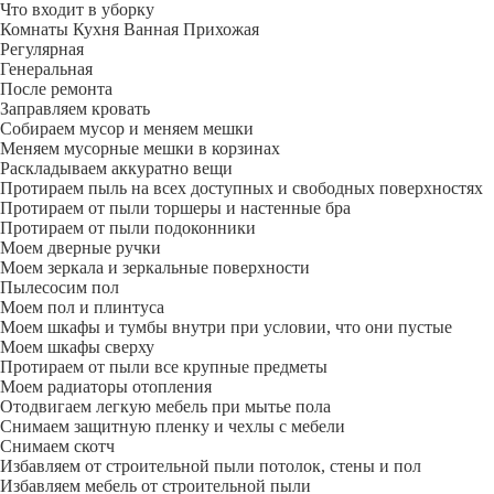
Что входит в уборку
Регу­лярная
Гене­ральная
После ремонта
Заправляем кровать
Собираем мусор и меняем мешки
Меняем мусорные мешки в корзинах
Раскладываем аккуратно вещи
Протираем пыль на всех доступных и свободных поверхностях
Протираем от пыли торшеры и настенные бра
Протираем от пыли подоконники
Моем дверные ручки
Моем зеркала и зеркальные поверхности
Пылесосим пол
Моем пол и плинтуса
Моем шкафы и тумбы внутри при условии, что они пустые
Моем шкафы сверху
Протираем от пыли все крупные предметы
Моем радиаторы отопления
Отодвигаем легкую мебель при мытье пола
Снимаем защитную пленку и чехлы с мебели
Снимаем скотч
Избавляем от строительной пыли потолок, стены и пол
Избавляем мебель от строительной пыли