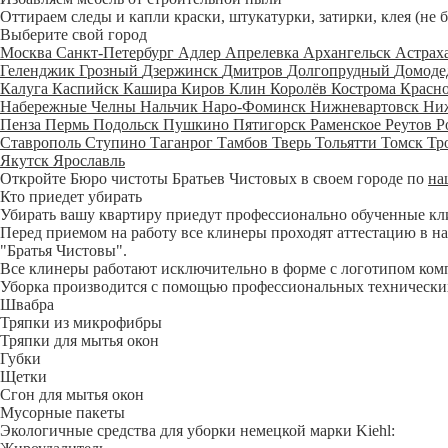
Оттираем следы и капли краски, штукатурки, затирки, клея (не 
Выберите свой город
Москва
Санкт-Петербург
Адлер
Апрелевка
Архангельск
Астрах
Геленджик
Грозный
Дзержинск
Дмитров
Долгопрудный
Домоде
Калуга
Каспийск
Кашира
Киров
Клин
Королёв
Кострома
Красн
Набережные Челны
Нальчик
Наро-Фоминск
Нижневартовск
Ни
Пенза
Пермь
Подольск
Пушкино
Пятигорск
Раменское
Реутов
Р
Ставрополь
Ступино
Таганрог
Тамбов
Тверь
Тольятти
Томск
Тр
Якутск
Ярославль
Откройте Бюро чистоты Братьев Чистовых в своем городе по
на
Кто приедет убирать
Убирать вашу квартиру приедут профессионально обученные клине
Перед приемом на работу все клинеры проходят аттестацию в на
"Братья Чистовы".
Все клинеры работают исключительно в форме с логотипом ком
Уборка производится с помощью профессиональных технических
Швабра
Тряпки из микрофибры
Тряпки для мытья окон
Губки
Щетки
Сгон для мытья окон
Мусорные пакеты
Экологичные средства для уборки немецкой марки Kiehl: