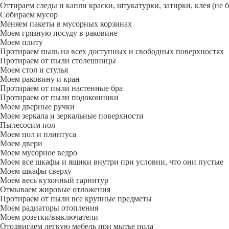
Оттираем следы и капли краски, штукатурки, затирки, клея (не 
Собираем мусор
Меняем пакеты в мусорных корзинах
Моем грязную посуду в раковине
Моем плиту
Протираем пыль на всех доступных и свободных поверхностях
Протираем от пыли столешницы
Моем стол и стулья
Моем раковину и кран
Протираем от пыли настенные бра
Протираем от пыли подоконники
Моем дверные ручки
Моем зеркала и зеркальные поверхности
Пылесосим пол
Моем пол и плинтуса
Моем двери
Моем мусорное ведро
Моем все шкафы и ящики внутри при условии, что они пустые
Моем шкафы сверху
Моем весь кухонный гарнитур
Отмываем жировые отложения
Протираем от пыли все крупные предметы
Моем радиаторы отопления
Моем розетки/выключатели
Отодвигаем легкую мебель при мытье пола