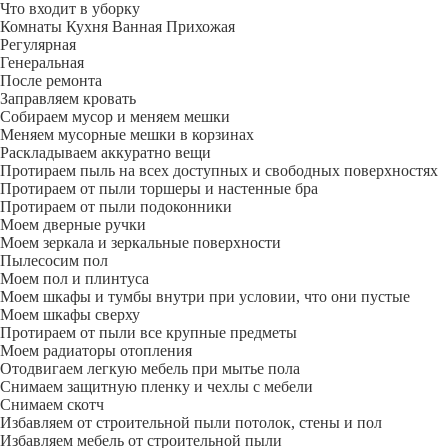
Что входит в уборку
Регу­лярная
Гене­ральная
После ремонта
Заправляем кровать
Собираем мусор и меняем мешки
Меняем мусорные мешки в корзинах
Раскладываем аккуратно вещи
Протираем пыль на всех доступных и свободных поверхностях
Протираем от пыли торшеры и настенные бра
Протираем от пыли подоконники
Моем дверные ручки
Моем зеркала и зеркальные поверхности
Пылесосим пол
Моем пол и плинтуса
Моем шкафы и тумбы внутри при условии, что они пустые
Моем шкафы сверху
Протираем от пыли все крупные предметы
Моем радиаторы отопления
Отодвигаем легкую мебель при мытье пола
Снимаем защитную пленку и чехлы с мебели
Снимаем скотч
Избавляем от строительной пыли потолок, стены и пол
Избавляем мебель от строительной пыли