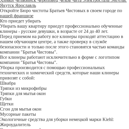
Химки
Челябинск
Череповец
Чехов
Чита
Электросталь
Энгельс
Якутск
Ярославль
Откройте Бюро чистоты Братьев Чистовых в своем городе по
нашей франшизе
Кто приедет убирать
Убирать вашу квартиру приедут профессионально обученные
клинеры - русские девушки, в возрасте от 24 до 40 лет.
Перед приемом на работу все клинеры проходят аттестацию в
нашем обучающем центре, а также проверку в службе
безопасности и только после этого становятся частью команды
компании "Братья Чистовы".
Все клинеры работают исключительно в форме с логотипом
компании "Братья Чистовы".
Уборка производится с помощью профессиональных
технических и химический средств, которые наши клинеры
привозят с собой:
Швабра
Тряпки из микрофибры
Тряпки для мытья окон
Губки
Щетки
Сгон для мытья окон
Мусорные пакеты
Экологичные средства для уборки немецкой марки Kiehl:
Жироудалитель