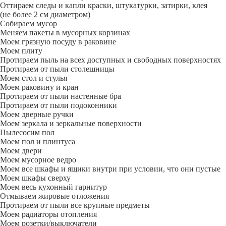
Оттираем следы и капли краски, штукатурки, затирки, клея
(не более 2 см диаметром)
Собираем мусор
Меняем пакеты в мусорных корзинах
Моем грязную посуду в раковине
Моем плиту
Протираем пыль на всех доступных и свободных поверхностях
Протираем от пыли столешницы
Моем стол и стулья
Моем раковину и кран
Протираем от пыли настенные бра
Протираем от пыли подоконники
Моем дверные ручки
Моем зеркала и зеркальные поверхности
Пылесосим пол
Моем пол и плинтуса
Моем двери
Моем мусорное ведро
Моем все шкафы и ящики внутри при условии, что они пустые
Моем шкафы сверху
Моем весь кухонный гарнитур
Отмываем жировые отложения
Протираем от пыли все крупные предметы
Моем радиаторы отопления
Моем розетки/выключатели