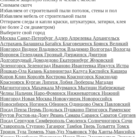
Снимаем скотч
Избавляем от строительной пыли потолок, стены и пол
Избавляем мебель от строительной пыли
Оттираем следы и капли краски, штукатурки, затирки, клея
(не более 2 см диаметром)
Выберите свой город
Москва
Санкт-Петербург
Адлер
Апрелевка
Архангельск
Астрахань
Балашиха
Батайск
Благовещенск
Брянск
Великий
Новгород
Видное
Владивосток
Владимир
Волгоград
Вологда
Воронеж
Геленджик
Грозный
Дзержинск
Дмитров
Долгопрудный
Домодедово
Екатеринбург
Жуковский
Зеленогорск
Зеленоград
Иваново
Ивантеевка
Иркутск
Истра
Йошкар-Ола
Казань
Калининград
Калуга
Каспийск
Кашира
Киров
Клин
Королёв
Кострома
Красногорск
Краснодар
Красноярск
Курган
Липецк
Лобня
Люберцы
Магадан
Магнитогорск
Махачкала
Мурманск
Мытищи
Набережные
Челны
Нальчик
Наро-Фоминск
Нижневартовск
Нижний
Новгород
Новая Москва
Новокузнецк
Новороссийск
Новосибирск
Ногинск
Обнинск
Одинцово
Омск
Павловский
Посад
Пенза
Пермь
Подольск
Пушкино
Пятигорск
Раменское
Реутов
Ростов-на-Дону
Рязань
Самара
Саранск
Саратов
Сергиев
Посад
Серпухов
Симферополь
Смоленск
Солнечногорск
Сочи
Ставрополь
Ступино
Таганрог
Тамбов
Тверь
Тольятти
Томск
Троицк
Тула
Тюмень
Улан-Удэ
Ульяновск
Уфа
Ханты-Мансийск