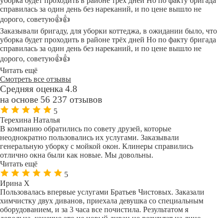
уборка будет проходить в районе трёх дней Но по факту бригада
справилась за один день без нареканий, и по цене вышло не
дорого, советую👍👍
Заказывали бригаду, для уборки коттеджа, в ожидании было, что
уборка будет проходить в районе трёх дней Но по факту бригада
справилась за один день без нареканий, и по цене вышло не
дорого, советую👍👍
Читать ещё
Смотреть все отзывы
Средняя оценка 4.8
на основе 56 237 отзывов
5
Терехина Наталья
В компанию обратились по совету друзей, которые
неоднократно пользовались их услугами. Заказывали
генеральную уборку с мойкой окон. Клинеры справились
отлично окна были как новые. Мы довольны.
Читать ещё
5
Ирина Х
Пользовалась впервые услугами Братьев Чистовых. Заказали
химчистку двух диванов, приехала девушка со специальным
оборудованием, и за 3 часа все почистила. Результатом я