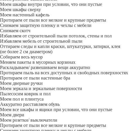
Моем шкафы внутри при условии, что они пустые
Моем шкафы сверху
Моем настенный кафель
Протираем от пыли все мелкие и крупные предметы
Снимаем защитную пленку и чехлы с мебели
Снимаем скотч
Избавляем от строительной пыли потолок, стены и пол
Избавляем мебель от строительной пыли
Оттираем следы и капли краски, штукатурки, затирки, клея
(не более 2 см диаметром)
Собираем весь мусор
Меняем пакеты в мусорных корзинах
Раскладываем/ развешиваем вещи аккуратно
Протираем пыль на всех доступных и свободных поверхностях
Протираем от пыли настенные бра
Моем дверные ручки
Моем зеркала и зеркальные поверхности
Пылесосим коврик и пол
Моем пол и плинтуса
Аккуратно расставляем обувь
Моем все шкафы и ящики при условии, что они пустые
Моем двери
Моем розетки/ выключатели
Протираем от пыли все мелкие и крупные предметы
Снимаем защитную пленку и чехлы с мебели