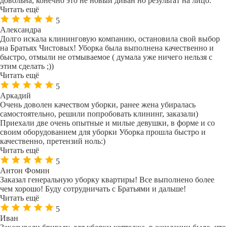
довольна, конечно это не новый диван но результат на лицо.
Читать ещё
5
Александра
Долго искала клининговую компанию, остановила свой выбор
на Братьях Чистовых! Уборка была выполнена качественно и
быстро, отмыли не отмываемое ( думала уже ничего нельзя с
этим сделать ;))
Читать ещё
5
Аркадий
Очень доволен качеством уборки, ранее жена убиралась
самостоятельно, решили попробовать клининг, заказали)
Приехали две очень опытные и милые девушки, в форме и со
своим оборудованием для уборки Уборка прошла быстро и
качественно, претензий ноль:)
Читать ещё
5
Антон Фомин
Заказал генеральную уборку квартиры! Все выполнено более
чем хорошо! Буду сотрудничать с Братьями и дальше!
Читать ещё
5
Иван