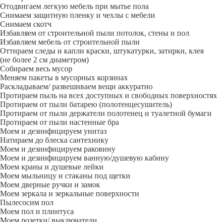
Отодвигаем легкую мебель при мытье пола
Снимаем защитную пленку и чехлы с мебели
Снимаем скотч
Избавляем от строительной пыли потолок, стены и пол
Избавляем мебель от строительной пыли
Оттираем следы и капли краски, штукатурки, затирки, клея
(не более 2 см диаметром)
Собираем весь мусор
Меняем пакеты в мусорных корзинах
Раскладываем/ развешиваем вещи аккуратно
Протираем пыль на всех доступных и свободных поверхностях
Протираем от пыли батарею (полотенцесушитель)
Протираем от пыли держатели полотенец и туалетной бумаги
Протираем от пыли настенные бра
Моем и дезинфицируем унитаз
Натираем до блеска сантехнику
Моем и дезинфицируем раковину
Моем и дезинфицируем ванную/душевую кабину
Моем краны и душевые лейки
Моем мыльницу и стаканы под щетки
Моем дверные ручки и замок
Моем зеркала и зеркальные поверхности
Пылесосим пол
Моем пол и плинтуса
Моем розетки/ выключатели