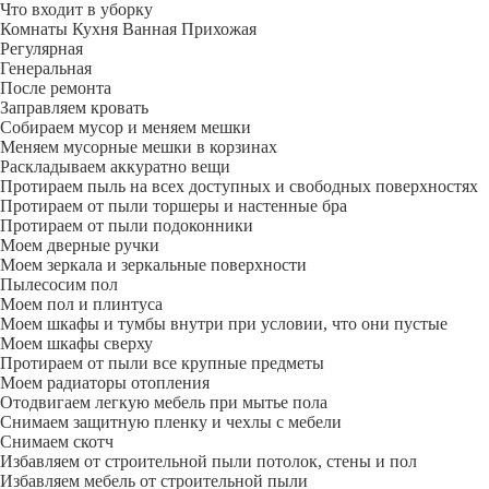
Что входит в уборку
Регу­лярная
Гене­ральная
После ремонта
Заправляем кровать
Собираем мусор и меняем мешки
Меняем мусорные мешки в корзинах
Раскладываем аккуратно вещи
Протираем пыль на всех доступных и свободных поверхностях
Протираем от пыли торшеры и настенные бра
Протираем от пыли подоконники
Моем дверные ручки
Моем зеркала и зеркальные поверхности
Пылесосим пол
Моем пол и плинтуса
Моем шкафы и тумбы внутри при условии, что они пустые
Моем шкафы сверху
Протираем от пыли все крупные предметы
Моем радиаторы отопления
Отодвигаем легкую мебель при мытье пола
Снимаем защитную пленку и чехлы с мебели
Снимаем скотч
Избавляем от строительной пыли потолок, стены и пол
Избавляем мебель от строительной пыли