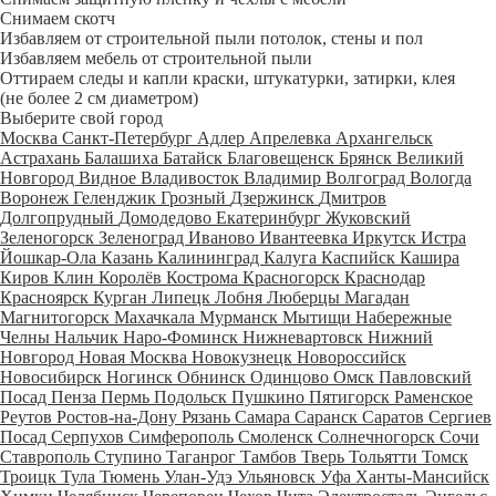
Снимаем скотч
Избавляем от строительной пыли потолок, стены и пол
Избавляем мебель от строительной пыли
Оттираем следы и капли краски, штукатурки, затирки, клея
(не более 2 см диаметром)
Выберите свой город
Москва
Санкт-Петербург
Адлер
Апрелевка
Архангельск
Астрахань
Балашиха
Батайск
Благовещенск
Брянск
Великий
Новгород
Видное
Владивосток
Владимир
Волгоград
Вологда
Воронеж
Геленджик
Грозный
Дзержинск
Дмитров
Долгопрудный
Домодедово
Екатеринбург
Жуковский
Зеленогорск
Зеленоград
Иваново
Ивантеевка
Иркутск
Истра
Йошкар-Ола
Казань
Калининград
Калуга
Каспийск
Кашира
Киров
Клин
Королёв
Кострома
Красногорск
Краснодар
Красноярск
Курган
Липецк
Лобня
Люберцы
Магадан
Магнитогорск
Махачкала
Мурманск
Мытищи
Набережные
Челны
Нальчик
Наро-Фоминск
Нижневартовск
Нижний
Новгород
Новая Москва
Новокузнецк
Новороссийск
Новосибирск
Ногинск
Обнинск
Одинцово
Омск
Павловский
Посад
Пенза
Пермь
Подольск
Пушкино
Пятигорск
Раменское
Реутов
Ростов-на-Дону
Рязань
Самара
Саранск
Саратов
Сергиев
Посад
Серпухов
Симферополь
Смоленск
Солнечногорск
Сочи
Ставрополь
Ступино
Таганрог
Тамбов
Тверь
Тольятти
Томск
Троицк
Тула
Тюмень
Улан-Удэ
Ульяновск
Уфа
Ханты-Мансийск