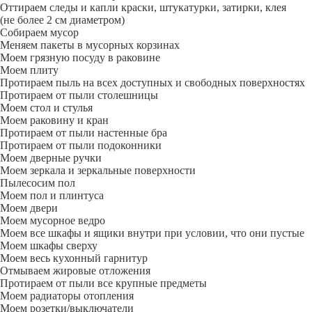
Оттираем следы и капли краски, штукатурки, затирки, клея
(не более 2 см диаметром)
Собираем мусор
Меняем пакеты в мусорных корзинах
Моем грязную посуду в раковине
Моем плиту
Протираем пыль на всех доступных и свободных поверхностях
Протираем от пыли столешницы
Моем стол и стулья
Моем раковину и кран
Протираем от пыли настенные бра
Протираем от пыли подоконники
Моем дверные ручки
Моем зеркала и зеркальные поверхности
Пылесосим пол
Моем пол и плинтуса
Моем двери
Моем мусорное ведро
Моем все шкафы и ящики внутри при условии, что они пустые
Моем шкафы сверху
Моем весь кухонный гарнитур
Отмываем жировые отложения
Протираем от пыли все крупные предметы
Моем радиаторы отопления
Моем розетки/выключатели