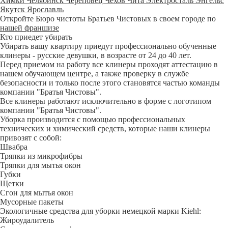
Химки
Челябинск
Череповец
Чехов
Чита
Электросталь
Энгельс
Якутск
Ярославль
Откройте Бюро чистоты Братьев Чистовых в своем городе по
нашей франшизе
Кто приедет убирать
Убирать вашу квартиру приедут профессионально обученные
клинеры - русские девушки, в возрасте от 24 до 40 лет.
Перед приемом на работу все клинеры проходят аттестацию в
нашем обучающем центре, а также проверку в службе
безопасности и только после этого становятся частью команды
компании "Братья Чистовы".
Все клинеры работают исключительно в форме с логотипом
компании "Братья Чистовы".
Уборка производится с помощью профессиональных
технических и химический средств, которые наши клинеры
привозят с собой:
Швабра
Тряпки из микрофибры
Тряпки для мытья окон
Губки
Щетки
Сгон для мытья окон
Мусорные пакеты
Экологичные средства для уборки немецкой марки Kiehl:
Жироудалитель