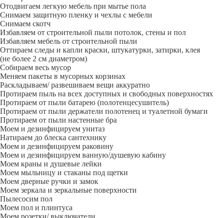
Отодвигаем легкую мебель при мытье пола
Снимаем защитную пленку и чехлы с мебели
Снимаем скотч
Избавляем от строительной пыли потолок, стены и пол
Избавляем мебель от строительной пыли
Оттираем следы и капли краски, штукатурки, затирки, клея
(не более 2 см диаметром)
Собираем весь мусор
Меняем пакеты в мусорных корзинах
Раскладываем/ развешиваем вещи аккуратно
Протираем пыль на всех доступных и свободных поверхностях
Протираем от пыли батарею (полотенцесушитель)
Протираем от пыли держатели полотенец и туалетной бумаги
Протираем от пыли настенные бра
Моем и дезинфицируем унитаз
Натираем до блеска сантехнику
Моем и дезинфицируем раковину
Моем и дезинфицируем ванную/душевую кабину
Моем краны и душевые лейки
Моем мыльницу и стаканы под щетки
Моем дверные ручки и замок
Моем зеркала и зеркальные поверхности
Пылесосим пол
Моем пол и плинтуса
Моем розетки/ выключатели