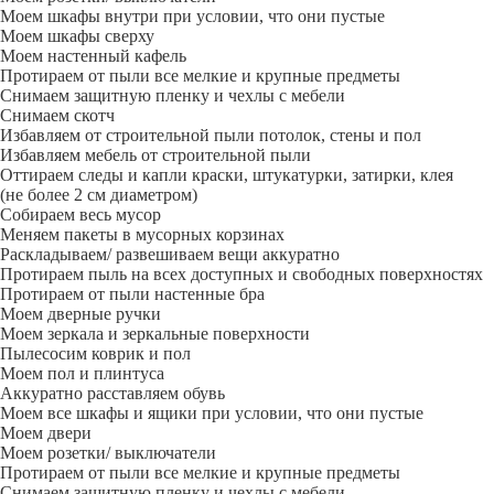
Моем шкафы внутри при условии, что они пустые
Моем шкафы сверху
Моем настенный кафель
Протираем от пыли все мелкие и крупные предметы
Снимаем защитную пленку и чехлы с мебели
Снимаем скотч
Избавляем от строительной пыли потолок, стены и пол
Избавляем мебель от строительной пыли
Оттираем следы и капли краски, штукатурки, затирки, клея
(не более 2 см диаметром)
Собираем весь мусор
Меняем пакеты в мусорных корзинах
Раскладываем/ развешиваем вещи аккуратно
Протираем пыль на всех доступных и свободных поверхностях
Протираем от пыли настенные бра
Моем дверные ручки
Моем зеркала и зеркальные поверхности
Пылесосим коврик и пол
Моем пол и плинтуса
Аккуратно расставляем обувь
Моем все шкафы и ящики при условии, что они пустые
Моем двери
Моем розетки/ выключатели
Протираем от пыли все мелкие и крупные предметы
Снимаем защитную пленку и чехлы с мебели