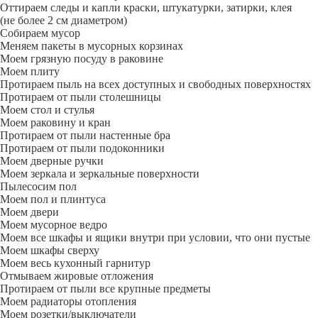
Оттираем следы и капли краски, штукатурки, затирки, клея
(не более 2 см диаметром)
Собираем мусор
Меняем пакеты в мусорных корзинах
Моем грязную посуду в раковине
Моем плиту
Протираем пыль на всех доступных и свободных поверхностях
Протираем от пыли столешницы
Моем стол и стулья
Моем раковину и кран
Протираем от пыли настенные бра
Протираем от пыли подоконники
Моем дверные ручки
Моем зеркала и зеркальные поверхности
Пылесосим пол
Моем пол и плинтуса
Моем двери
Моем мусорное ведро
Моем все шкафы и ящики внутри при условии, что они пустые
Моем шкафы сверху
Моем весь кухонный гарнитур
Отмываем жировые отложения
Протираем от пыли все крупные предметы
Моем радиаторы отопления
Моем розетки/выключатели