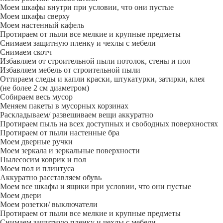
Моем шкафы внутри при условии, что они пустые
Моем шкафы сверху
Моем настенный кафель
Протираем от пыли все мелкие и крупные предметы
Снимаем защитную пленку и чехлы с мебели
Снимаем скотч
Избавляем от строительной пыли потолок, стены и пол
Избавляем мебель от строительной пыли
Оттираем следы и капли краски, штукатурки, затирки, клея
(не более 2 см диаметром)
Собираем весь мусор
Меняем пакеты в мусорных корзинах
Раскладываем/ развешиваем вещи аккуратно
Протираем пыль на всех доступных и свободных поверхностях
Протираем от пыли настенные бра
Моем дверные ручки
Моем зеркала и зеркальные поверхности
Пылесосим коврик и пол
Моем пол и плинтуса
Аккуратно расставляем обувь
Моем все шкафы и ящики при условии, что они пустые
Моем двери
Моем розетки/ выключатели
Протираем от пыли все мелкие и крупные предметы
Снимаем защитную пленку и чехлы с мебели