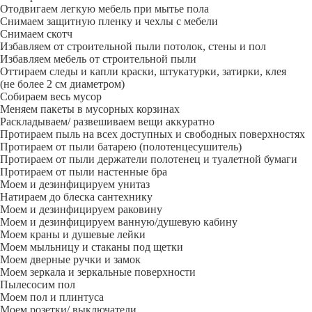
Отодвигаем легкую мебель при мытье пола
Снимаем защитную пленку и чехлы с мебели
Снимаем скотч
Избавляем от строительной пыли потолок, стены и пол
Избавляем мебель от строительной пыли
Оттираем следы и капли краски, штукатурки, затирки, клея
(не более 2 см диаметром)
Собираем весь мусор
Меняем пакеты в мусорных корзинах
Раскладываем/ развешиваем вещи аккуратно
Протираем пыль на всех доступных и свободных поверхностях
Протираем от пыли батарею (полотенцесушитель)
Протираем от пыли держатели полотенец и туалетной бумаги
Протираем от пыли настенные бра
Моем и дезинфицируем унитаз
Натираем до блеска сантехнику
Моем и дезинфицируем раковину
Моем и дезинфицируем ванную/душевую кабину
Моем краны и душевые лейки
Моем мыльницу и стаканы под щетки
Моем дверные ручки и замок
Моем зеркала и зеркальные поверхности
Пылесосим пол
Моем пол и плинтуса
Моем розетки/ выключатели