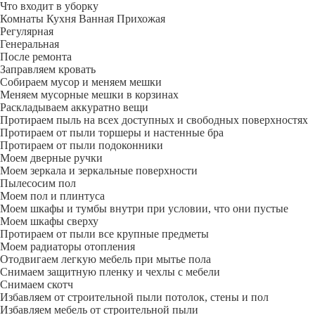
Что входит в уборку
Регу­лярная
Гене­ральная
После ремонта
Заправляем кровать
Собираем мусор и меняем мешки
Меняем мусорные мешки в корзинах
Раскладываем аккуратно вещи
Протираем пыль на всех доступных и свободных поверхностях
Протираем от пыли торшеры и настенные бра
Протираем от пыли подоконники
Моем дверные ручки
Моем зеркала и зеркальные поверхности
Пылесосим пол
Моем пол и плинтуса
Моем шкафы и тумбы внутри при условии, что они пустые
Моем шкафы сверху
Протираем от пыли все крупные предметы
Моем радиаторы отопления
Отодвигаем легкую мебель при мытье пола
Снимаем защитную пленку и чехлы с мебели
Снимаем скотч
Избавляем от строительной пыли потолок, стены и пол
Избавляем мебель от строительной пыли