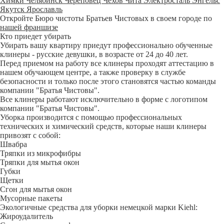
Химки
Челябинск
Череповец
Чехов
Чита
Электросталь
Энгельс
Якутск
Ярославль
Откройте Бюро чистоты Братьев Чистовых в своем городе по
нашей франшизе
Кто приедет убирать
Убирать вашу квартиру приедут профессионально обученные
клинеры - русские девушки, в возрасте от 24 до 40 лет.
Перед приемом на работу все клинеры проходят аттестацию в
нашем обучающем центре, а также проверку в службе
безопасности и только после этого становятся частью команды
компании "Братья Чистовы".
Все клинеры работают исключительно в форме с логотипом
компании "Братья Чистовы".
Уборка производится с помощью профессиональных
технических и химический средств, которые наши клинеры
привозят с собой:
Швабра
Тряпки из микрофибры
Тряпки для мытья окон
Губки
Щетки
Сгон для мытья окон
Мусорные пакеты
Экологичные средства для уборки немецкой марки Kiehl:
Жироудалитель