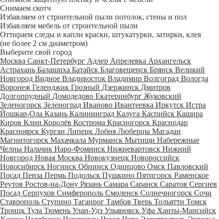
Снимаем скотч
Избавляем от строительной пыли потолок, стены и пол
Избавляем мебель от строительной пыли
Оттираем следы и капли краски, штукатурки, затирки, клея
(не более 2 см диаметром)
Выберите свой город
Москва
Санкт-Петербург
Адлер
Апрелевка
Архангельск
Астрахань
Балашиха
Батайск
Благовещенск
Брянск
Великий
Новгород
Видное
Владивосток
Владимир
Волгоград
Вологда
Воронеж
Геленджик
Грозный
Дзержинск
Дмитров
Долгопрудный
Домодедово
Екатеринбург
Жуковский
Зеленогорск
Зеленоград
Иваново
Ивантеевка
Иркутск
Истра
Йошкар-Ола
Казань
Калининград
Калуга
Каспийск
Кашира
Киров
Клин
Королёв
Кострома
Красногорск
Краснодар
Красноярск
Курган
Липецк
Лобня
Люберцы
Магадан
Магнитогорск
Махачкала
Мурманск
Мытищи
Набережные
Челны
Нальчик
Наро-Фоминск
Нижневартовск
Нижний
Новгород
Новая Москва
Новокузнецк
Новороссийск
Новосибирск
Ногинск
Обнинск
Одинцово
Омск
Павловский
Посад
Пенза
Пермь
Подольск
Пушкино
Пятигорск
Раменское
Реутов
Ростов-на-Дону
Рязань
Самара
Саранск
Саратов
Сергиев
Посад
Серпухов
Симферополь
Смоленск
Солнечногорск
Сочи
Ставрополь
Ступино
Таганрог
Тамбов
Тверь
Тольятти
Томск
Троицк
Тула
Тюмень
Улан-Удэ
Ульяновск
Уфа
Ханты-Мансийск