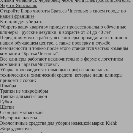
Химки
Челябинск
Череповец
Чехов
Чита
Электросталь
Энгельс
Якутск
Ярославль
Откройте Бюро чистоты Братьев Чистовых в своем городе по
нашей франшизе
Кто приедет убирать
Убирать вашу квартиру приедут профессионально обученные
клинеры - русские девушки, в возрасте от 24 до 40 лет.
Перед приемом на работу все клинеры проходят аттестацию в
нашем обучающем центре, а также проверку в службе
безопасности и только после этого становятся частью команды
компании "Братья Чистовы".
Все клинеры работают исключительно в форме с логотипом
компании "Братья Чистовы".
Уборка производится с помощью профессиональных
технических и химический средств, которые наши клинеры
привозят с собой:
Швабра
Тряпки из микрофибры
Тряпки для мытья окон
Губки
Щетки
Сгон для мытья окон
Мусорные пакеты
Экологичные средства для уборки немецкой марки Kiehl:
Жироудалитель