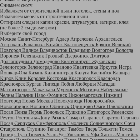
Снимаем скотч
Избавляем от строительной пыли потолок, стены и пол
Избавляем мебель от строительной пыли
Оттираем следы и капли краски, штукатурки, затирки, клея
(не более 2 см диаметром)
Выберите свой город
Москва
Санкт-Петербург
Адлер
Апрелевка
Архангельск
Астрахань
Балашиха
Батайск
Благовещенск
Брянск
Великий
Новгород
Видное
Владивосток
Владимир
Волгоград
Вологда
Воронеж
Геленджик
Грозный
Дзержинск
Дмитров
Долгопрудный
Домодедово
Екатеринбург
Жуковский
Зеленогорск
Зеленоград
Иваново
Ивантеевка
Иркутск
Истра
Йошкар-Ола
Казань
Калининград
Калуга
Каспийск
Кашира
Киров
Клин
Королёв
Кострома
Красногорск
Краснодар
Красноярск
Курган
Липецк
Лобня
Люберцы
Магадан
Магнитогорск
Махачкала
Мурманск
Мытищи
Набережные
Челны
Нальчик
Наро-Фоминск
Нижневартовск
Нижний
Новгород
Новая Москва
Новокузнецк
Новороссийск
Новосибирск
Ногинск
Обнинск
Одинцово
Омск
Павловский
Посад
Пенза
Пермь
Подольск
Пушкино
Пятигорск
Раменское
Реутов
Ростов-на-Дону
Рязань
Самара
Саранск
Саратов
Сергиев
Посад
Серпухов
Симферополь
Смоленск
Солнечногорск
Сочи
Ставрополь
Ступино
Таганрог
Тамбов
Тверь
Тольятти
Томск
Троицк
Тула
Тюмень
Улан-Удэ
Ульяновск
Уфа
Ханты-Мансийск