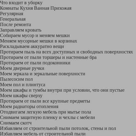
Что входит в уборку
Регу­лярная
Гене­ральная
После ремонта
Заправляем кровать
Собираем мусор и меняем мешки
Меняем мусорные мешки в корзинах
Раскладываем аккуратно вещи
Протираем пыль на всех доступных и свободных поверхностях
Протираем от пыли торшеры и настенные бра
Протираем от пыли подоконники
Моем дверные ручки
Моем зеркала и зеркальные поверхности
Пылесосим пол
Моем пол и плинтуса
Моем шкафы и тумбы внутри при условии, что они пустые
Моем шкафы сверху
Протираем от пыли все крупные предметы
Моем радиаторы отопления
Отодвигаем легкую мебель при мытье пола
Снимаем защитную пленку и чехлы с мебели
Снимаем скотч
Избавляем от строительной пыли потолок, стены и пол
Избавляем мебель от строительной пыли