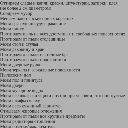
Оттираем следы и капли краски, штукатурки, затирки, клея
(не более 2 см диаметром)
Собираем мусор
Меняем пакеты в мусорных корзинах
Моем грязную посуду в раковине
Моем плиту
Протираем пыль на всех доступных и свободных поверхностях
Протираем от пыли столешницы
Моем стол и стулья
Моем раковину и кран
Протираем от пыли настенные бра
Протираем от пыли подоконники
Моем дверные ручки
Моем зеркала и зеркальные поверхности
Пылесосим пол
Моем пол и плинтуса
Моем двери
Моем мусорное ведро
Моем все шкафы и ящики внутри при условии, что они пустые
Моем шкафы сверху
Моем весь кухонный гарнитур
Отмываем жировые отложения
Протираем от пыли все крупные предметы
Моем радиаторы отопления
Моем розетки/выключатели