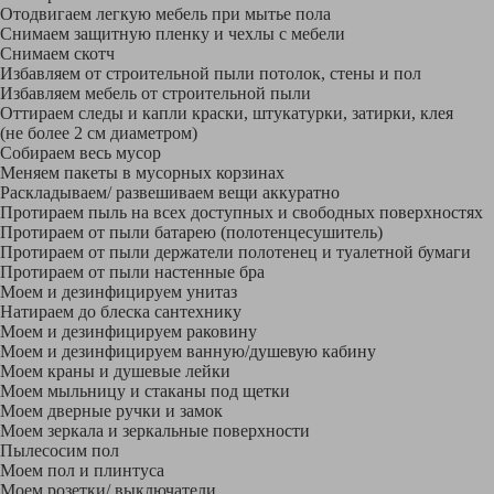
Отодвигаем легкую мебель при мытье пола
Снимаем защитную пленку и чехлы с мебели
Снимаем скотч
Избавляем от строительной пыли потолок, стены и пол
Избавляем мебель от строительной пыли
Оттираем следы и капли краски, штукатурки, затирки, клея
(не более 2 см диаметром)
Собираем весь мусор
Меняем пакеты в мусорных корзинах
Раскладываем/ развешиваем вещи аккуратно
Протираем пыль на всех доступных и свободных поверхностях
Протираем от пыли батарею (полотенцесушитель)
Протираем от пыли держатели полотенец и туалетной бумаги
Протираем от пыли настенные бра
Моем и дезинфицируем унитаз
Натираем до блеска сантехнику
Моем и дезинфицируем раковину
Моем и дезинфицируем ванную/душевую кабину
Моем краны и душевые лейки
Моем мыльницу и стаканы под щетки
Моем дверные ручки и замок
Моем зеркала и зеркальные поверхности
Пылесосим пол
Моем пол и плинтуса
Моем розетки/ выключатели