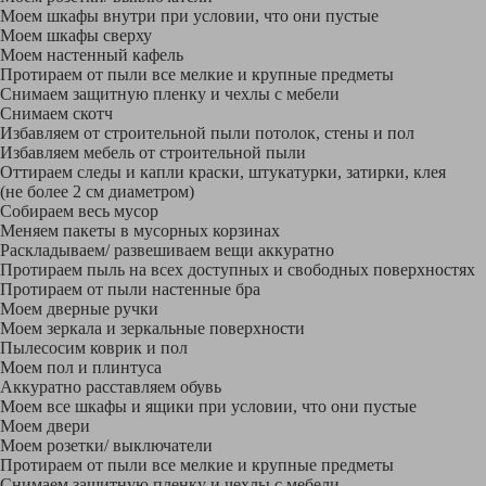
Моем шкафы внутри при условии, что они пустые
Моем шкафы сверху
Моем настенный кафель
Протираем от пыли все мелкие и крупные предметы
Снимаем защитную пленку и чехлы с мебели
Снимаем скотч
Избавляем от строительной пыли потолок, стены и пол
Избавляем мебель от строительной пыли
Оттираем следы и капли краски, штукатурки, затирки, клея
(не более 2 см диаметром)
Собираем весь мусор
Меняем пакеты в мусорных корзинах
Раскладываем/ развешиваем вещи аккуратно
Протираем пыль на всех доступных и свободных поверхностях
Протираем от пыли настенные бра
Моем дверные ручки
Моем зеркала и зеркальные поверхности
Пылесосим коврик и пол
Моем пол и плинтуса
Аккуратно расставляем обувь
Моем все шкафы и ящики при условии, что они пустые
Моем двери
Моем розетки/ выключатели
Протираем от пыли все мелкие и крупные предметы
Снимаем защитную пленку и чехлы с мебели