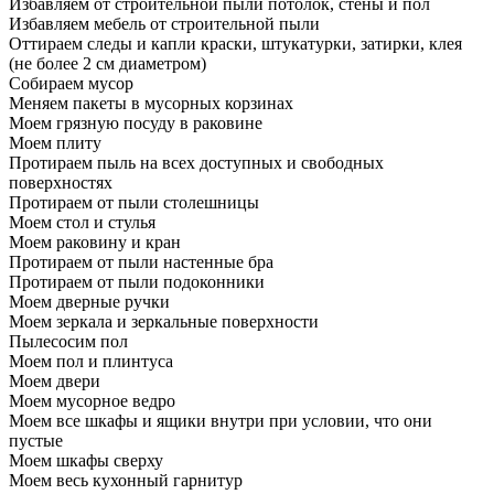
Избавляем от строительной пыли потолок, стены и пол
Избавляем мебель от строительной пыли
Оттираем следы и капли краски, штукатурки, затирки, клея
(не более 2 см диаметром)
Собираем мусор
Меняем пакеты в мусорных корзинах
Моем грязную посуду в раковине
Моем плиту
Протираем пыль на всех доступных и свободных
поверхностях
Протираем от пыли столешницы
Моем стол и стулья
Моем раковину и кран
Протираем от пыли настенные бра
Протираем от пыли подоконники
Моем дверные ручки
Моем зеркала и зеркальные поверхности
Пылесосим пол
Моем пол и плинтуса
Моем двери
Моем мусорное ведро
Моем все шкафы и ящики внутри при условии, что они
пустые
Моем шкафы сверху
Моем весь кухонный гарнитур