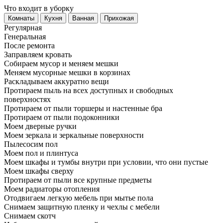
Что входит в уборку
Регу­лярная
Гене­ральная
После ремонта
Заправляем кровать
Собираем мусор и меняем мешки
Меняем мусорные мешки в корзинах
Раскладываем аккуратно вещи
Протираем пыль на всех доступных и свободных
поверхностях
Протираем от пыли торшеры и настенные бра
Протираем от пыли подоконники
Моем дверные ручки
Моем зеркала и зеркальные поверхности
Пылесосим пол
Моем пол и плинтуса
Моем шкафы и тумбы внутри при условии, что они пустые
Моем шкафы сверху
Протираем от пыли все крупные предметы
Моем радиаторы отопления
Отодвигаем легкую мебель при мытье пола
Снимаем защитную пленку и чехлы с мебели
Снимаем скотч