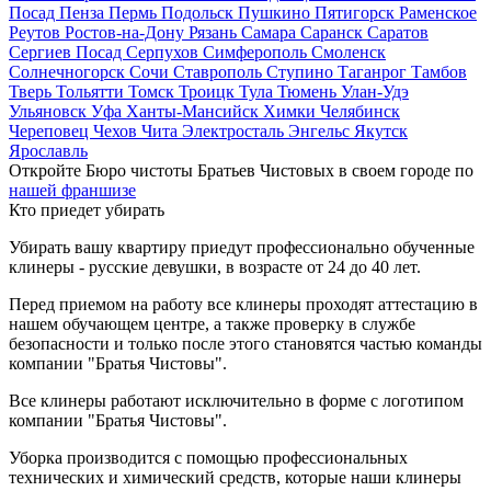
Посад
Пенза
Пермь
Подольск
Пушкино
Пятигорск
Раменское
Реутов
Ростов-на-Дону
Рязань
Самара
Саранск
Саратов
Сергиев Посад
Серпухов
Симферополь
Смоленск
Солнечногорск
Сочи
Ставрополь
Ступино
Таганрог
Тамбов
Тверь
Тольятти
Томск
Троицк
Тула
Тюмень
Улан-Удэ
Ульяновск
Уфа
Ханты-Мансийск
Химки
Челябинск
Череповец
Чехов
Чита
Электросталь
Энгельс
Якутск
Ярославль
Откройте Бюро чистоты Братьев Чистовых в своем городе по
нашей франшизе
Кто приедет убирать
Убирать вашу квартиру приедут профессионально обученные
клинеры - русские девушки, в возрасте от 24 до 40 лет.
Перед приемом на работу все клинеры проходят аттестацию в
нашем обучающем центре, а также проверку в службе
безопасности и только после этого становятся частью команды
компании "Братья Чистовы".
Все клинеры работают исключительно в форме с логотипом
компании "Братья Чистовы".
Уборка производится с помощью профессиональных
технических и химический средств, которые наши клинеры