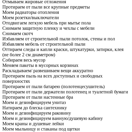
Отмываем жировые отложения
Протираем от пыли все крупные предметы
Моем радиаторы отопления
Моем розетки/выключатели
Отодвигаем легкую мебель при мытье пола
Снимаем защитную пленку и чехлы с мебели
Снимаем скотч
Избавляем от строительной пыли потолок, стены и пол
Избавляем мебель от строительной пыли
Оттираем следы и капли краски, штукатурки, затирки, клея
(не более 2 см диаметром)
Собираем весь мусор
Меняем пакеты в мусорных корзинах
Раскладываем/ развешиваем вещи аккуратно
Протираем пыль на всех доступных и свободных
поверхностях
Протираем от пыли батарею (полотенцесушитель)
Протираем от пыли держатели полотенец и туалетной бумаги
Протираем от пыли настенные бра
Моем и дезинфицируем унитаз
Натираем до блеска сантехнику
Моем и дезинфицируем раковину
Моем и дезинфицируем ванную/душевую кабину
Моем краны и душевые лейки
Моем мыльницу и стаканы под щетки