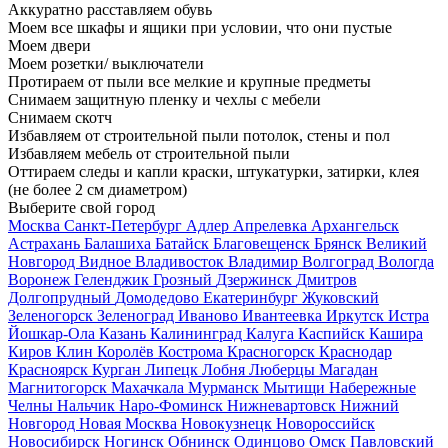
Аккуратно расставляем обувь
Моем все шкафы и ящики при условии, что они пустые
Моем двери
Моем розетки/ выключатели
Протираем от пыли все мелкие и крупные предметы
Снимаем защитную пленку и чехлы с мебели
Снимаем скотч
Избавляем от строительной пыли потолок, стены и пол
Избавляем мебель от строительной пыли
Оттираем следы и капли краски, штукатурки, затирки, клея
(не более 2 см диаметром)
Выберите свой город
Москва
Санкт-Петербург
Адлер
Апрелевка
Архангельск
Астрахань
Балашиха
Батайск
Благовещенск
Брянск
Великий
Новгород
Видное
Владивосток
Владимир
Волгоград
Вологда
Воронеж
Геленджик
Грозный
Дзержинск
Дмитров
Долгопрудный
Домодедово
Екатеринбург
Жуковский
Зеленогорск
Зеленоград
Иваново
Ивантеевка
Иркутск
Истра
Йошкар-Ола
Казань
Калининград
Калуга
Каспийск
Кашира
Киров
Клин
Королёв
Кострома
Красногорск
Краснодар
Красноярск
Курган
Липецк
Лобня
Люберцы
Магадан
Магнитогорск
Махачкала
Мурманск
Мытищи
Набережные
Челны
Нальчик
Наро-Фоминск
Нижневартовск
Нижний
Новгород
Новая Москва
Новокузнецк
Новороссийск
Новосибирск
Ногинск
Обнинск
Одинцово
Омск
Павловский