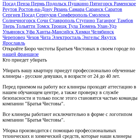
Посад
Пенза
Пермь
Подольск
Пушкино
Пятигорск
Раменское
Реутов
Ростов-на-Дону
Рязань
Самара
Саранск
Саратов
Сергиев Посад
Серпухов
Симферополь
Смоленск
Солнечногорск
Сочи
Ставрополь
Ступино
Таганрог
Тамбов
Тверь
Тольятти
Томск
Троицк
Тула
Тюмень
Улан-Удэ
Ульяновск
Уфа
Ханты-Мансийск
Химки
Челябинск
Череповец
Чехов
Чита
Электросталь
Энгельс
Якутск
Ярославль
Откройте Бюро чистоты Братьев Чистовых в своем городе по
нашей франшизе
Кто приедет убирать
Убирать вашу квартиру приедут профессионально обученные
клинеры - русские девушки, в возрасте от 24 до 40 лет.
Перед приемом на работу все клинеры проходят аттестацию в
нашем обучающем центре, а также проверку в службе
безопасности и только после этого становятся частью команды
компании "Братья Чистовы".
Все клинеры работают исключительно в форме с логотипом
компании "Братья Чистовы".
Уборка производится с помощью профессиональных
технических и химический средств, которые наши клинеры