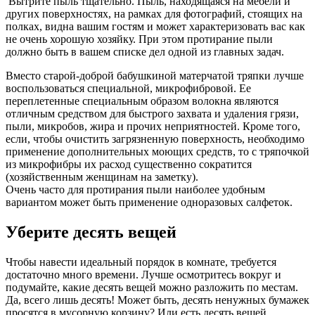
Вытрите пыль тщательно. Пыль, находящаяся на мебели и
других поверхностях, на рамках для фотографий, стоящих на
полках, видна вашим гостям и может характеризовать вас как
не очень хорошую хозяйку. При этом протирание пыли
должно быть в вашем списке дел одной из главных задач.
Вместо старой-доброй бабушкиной матерчатой тряпки лучше
воспользоваться специальной, микрофибровой. Ее
переплетенные специальным образом волокна являются
отличным средством для быстрого захвата и удаления грязи,
пыли, микробов, жира и прочих неприятностей. Кроме того,
если, чтобы очистить загрязненную поверхность, необходимо
применение дополнительных моющих средств, то с тряпочкой
из микрофибры их расход существенно сократится
(хозяйственным женщинам на заметку).
Очень часто для протирания пыли наиболее удобным
вариантом может быть применение одноразовых салфеток.
Уберите десять вещей
Чтобы навести идеальный порядок в комнате, требуется
достаточно много времени. Лучше осмотритесь вокруг и
подумайте, какие десять вещей можно разложить по местам.
Да, всего лишь десять! Может быть, десять ненужных бумажек
просятся в мусорную корзину? Или есть десять вещей,