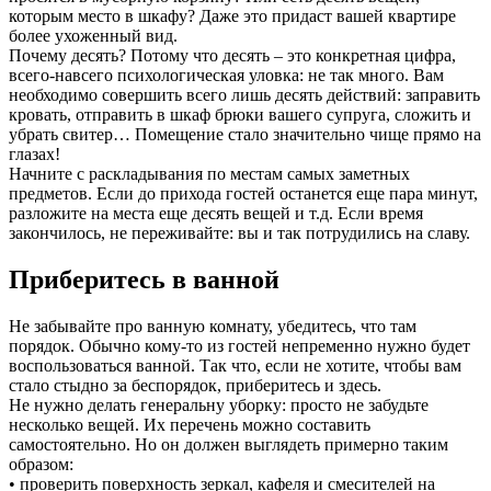
которым место в шкафу? Даже это придаст вашей квартире
более ухоженный вид.
Почему десять? Потому что десять – это конкретная цифра,
всего-навсего психологическая уловка: не так много. Вам
необходимо совершить всего лишь десять действий: заправить
кровать, отправить в шкаф брюки вашего супруга, сложить и
убрать свитер… Помещение стало значительно чище прямо на
глазах!
Начните с раскладывания по местам самых заметных
предметов. Если до прихода гостей останется еще пара минут,
разложите на места еще десять вещей и т.д. Если время
закончилось, не переживайте: вы и так потрудились на славу.
Приберитесь в ванной
Не забывайте про ванную комнату, убедитесь, что там
порядок. Обычно кому-то из гостей непременно нужно будет
воспользоваться ванной. Так что, если не хотите, чтобы вам
стало стыдно за беспорядок, приберитесь и здесь.
Не нужно делать генеральну уборку: просто не забудьте
несколько вещей. Их перечень можно составить
самостоятельно. Но он должен выглядеть примерно таким
образом:
• проверить поверхность зеркал, кафеля и смесителей на