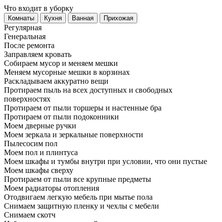
Что входит в уборку
Регу­лярная
Гене­ральная
После ремонта
Заправляем кровать
Собираем мусор и меняем мешки
Меняем мусорные мешки в корзинах
Раскладываем аккуратно вещи
Протираем пыль на всех доступных и свободных
поверхностях
Протираем от пыли торшеры и настенные бра
Протираем от пыли подоконники
Моем дверные ручки
Моем зеркала и зеркальные поверхности
Пылесосим пол
Моем пол и плинтуса
Моем шкафы и тумбы внутри при условии, что они пустые
Моем шкафы сверху
Протираем от пыли все крупные предметы
Моем радиаторы отопления
Отодвигаем легкую мебель при мытье пола
Снимаем защитную пленку и чехлы с мебели
Снимаем скотч