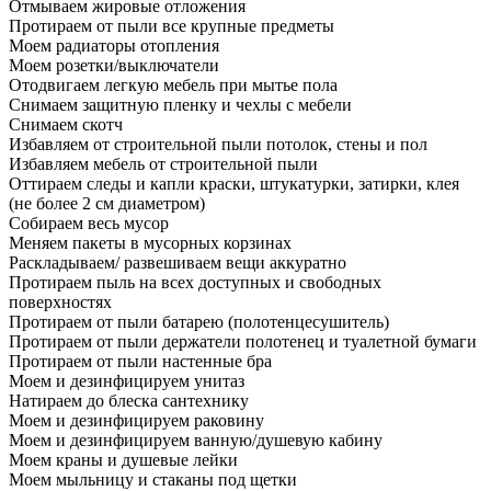
Отмываем жировые отложения
Протираем от пыли все крупные предметы
Моем радиаторы отопления
Моем розетки/выключатели
Отодвигаем легкую мебель при мытье пола
Снимаем защитную пленку и чехлы с мебели
Снимаем скотч
Избавляем от строительной пыли потолок, стены и пол
Избавляем мебель от строительной пыли
Оттираем следы и капли краски, штукатурки, затирки, клея
(не более 2 см диаметром)
Собираем весь мусор
Меняем пакеты в мусорных корзинах
Раскладываем/ развешиваем вещи аккуратно
Протираем пыль на всех доступных и свободных
поверхностях
Протираем от пыли батарею (полотенцесушитель)
Протираем от пыли держатели полотенец и туалетной бумаги
Протираем от пыли настенные бра
Моем и дезинфицируем унитаз
Натираем до блеска сантехнику
Моем и дезинфицируем раковину
Моем и дезинфицируем ванную/душевую кабину
Моем краны и душевые лейки
Моем мыльницу и стаканы под щетки