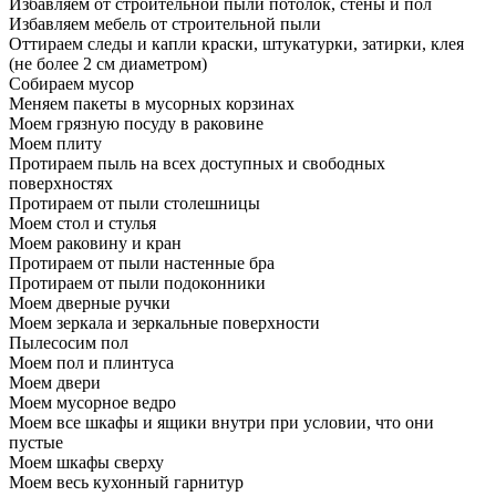
Избавляем от строительной пыли потолок, стены и пол
Избавляем мебель от строительной пыли
Оттираем следы и капли краски, штукатурки, затирки, клея
(не более 2 см диаметром)
Собираем мусор
Меняем пакеты в мусорных корзинах
Моем грязную посуду в раковине
Моем плиту
Протираем пыль на всех доступных и свободных
поверхностях
Протираем от пыли столешницы
Моем стол и стулья
Моем раковину и кран
Протираем от пыли настенные бра
Протираем от пыли подоконники
Моем дверные ручки
Моем зеркала и зеркальные поверхности
Пылесосим пол
Моем пол и плинтуса
Моем двери
Моем мусорное ведро
Моем все шкафы и ящики внутри при условии, что они
пустые
Моем шкафы сверху
Моем весь кухонный гарнитур