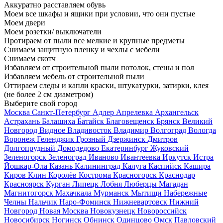
Аккуратно расставляем обувь
Моем все шкафы и ящики при условии, что они пустые
Моем двери
Моем розетки/ выключатели
Протираем от пыли все мелкие и крупные предметы
Снимаем защитную пленку и чехлы с мебели
Снимаем скотч
Избавляем от строительной пыли потолок, стены и пол
Избавляем мебель от строительной пыли
Оттираем следы и капли краски, штукатурки, затирки, клея
(не более 2 см диаметром)
Выберите свой город
Москва
Санкт-Петербург
Адлер
Апрелевка
Архангельск
Астрахань
Балашиха
Батайск
Благовещенск
Брянск
Великий
Новгород
Видное
Владивосток
Владимир
Волгоград
Вологда
Воронеж
Геленджик
Грозный
Дзержинск
Дмитров
Долгопрудный
Домодедово
Екатеринбург
Жуковский
Зеленогорск
Зеленоград
Иваново
Ивантеевка
Иркутск
Истра
Йошкар-Ола
Казань
Калининград
Калуга
Каспийск
Кашира
Киров
Клин
Королёв
Кострома
Красногорск
Краснодар
Красноярск
Курган
Липецк
Лобня
Люберцы
Магадан
Магнитогорск
Махачкала
Мурманск
Мытищи
Набережные
Челны
Нальчик
Наро-Фоминск
Нижневартовск
Нижний
Новгород
Новая Москва
Новокузнецк
Новороссийск
Новосибирск
Ногинск
Обнинск
Одинцово
Омск
Павловский