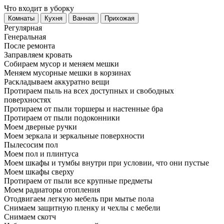
Что входит в уборку
Регу­лярная
Гене­ральная
После ремонта
Заправляем кровать
Собираем мусор и меняем мешки
Меняем мусорные мешки в корзинах
Раскладываем аккуратно вещи
Протираем пыль на всех доступных и свободных
поверхностях
Протираем от пыли торшеры и настенные бра
Протираем от пыли подоконники
Моем дверные ручки
Моем зеркала и зеркальные поверхности
Пылесосим пол
Моем пол и плинтуса
Моем шкафы и тумбы внутри при условии, что они пустые
Моем шкафы сверху
Протираем от пыли все крупные предметы
Моем радиаторы отопления
Отодвигаем легкую мебель при мытье пола
Снимаем защитную пленку и чехлы с мебели
Снимаем скотч