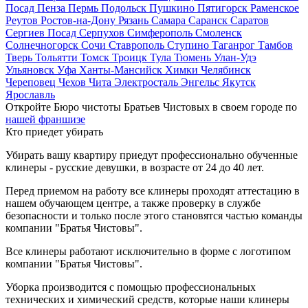
Посад
Пенза
Пермь
Подольск
Пушкино
Пятигорск
Раменское
Реутов
Ростов-на-Дону
Рязань
Самара
Саранск
Саратов
Сергиев Посад
Серпухов
Симферополь
Смоленск
Солнечногорск
Сочи
Ставрополь
Ступино
Таганрог
Тамбов
Тверь
Тольятти
Томск
Троицк
Тула
Тюмень
Улан-Удэ
Ульяновск
Уфа
Ханты-Мансийск
Химки
Челябинск
Череповец
Чехов
Чита
Электросталь
Энгельс
Якутск
Ярославль
Откройте Бюро чистоты Братьев Чистовых в своем городе по
нашей франшизе
Кто приедет убирать
Убирать вашу квартиру приедут профессионально обученные
клинеры - русские девушки, в возрасте от 24 до 40 лет.
Перед приемом на работу все клинеры проходят аттестацию в
нашем обучающем центре, а также проверку в службе
безопасности и только после этого становятся частью команды
компании "Братья Чистовы".
Все клинеры работают исключительно в форме с логотипом
компании "Братья Чистовы".
Уборка производится с помощью профессиональных
технических и химический средств, которые наши клинеры