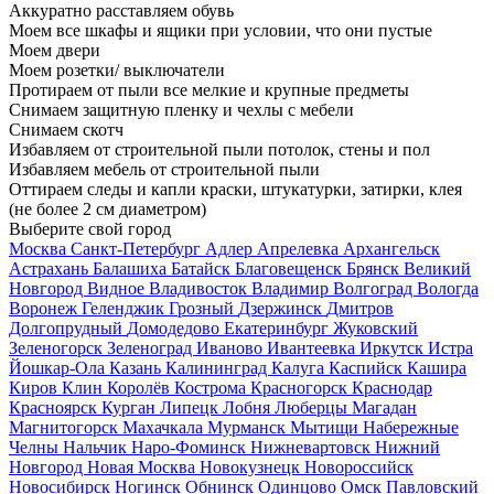
Аккуратно расставляем обувь
Моем все шкафы и ящики при условии, что они пустые
Моем двери
Моем розетки/ выключатели
Протираем от пыли все мелкие и крупные предметы
Снимаем защитную пленку и чехлы с мебели
Снимаем скотч
Избавляем от строительной пыли потолок, стены и пол
Избавляем мебель от строительной пыли
Оттираем следы и капли краски, штукатурки, затирки, клея
(не более 2 см диаметром)
Выберите свой город
Москва
Санкт-Петербург
Адлер
Апрелевка
Архангельск
Астрахань
Балашиха
Батайск
Благовещенск
Брянск
Великий
Новгород
Видное
Владивосток
Владимир
Волгоград
Вологда
Воронеж
Геленджик
Грозный
Дзержинск
Дмитров
Долгопрудный
Домодедово
Екатеринбург
Жуковский
Зеленогорск
Зеленоград
Иваново
Ивантеевка
Иркутск
Истра
Йошкар-Ола
Казань
Калининград
Калуга
Каспийск
Кашира
Киров
Клин
Королёв
Кострома
Красногорск
Краснодар
Красноярск
Курган
Липецк
Лобня
Люберцы
Магадан
Магнитогорск
Махачкала
Мурманск
Мытищи
Набережные
Челны
Нальчик
Наро-Фоминск
Нижневартовск
Нижний
Новгород
Новая Москва
Новокузнецк
Новороссийск
Новосибирск
Ногинск
Обнинск
Одинцово
Омск
Павловский