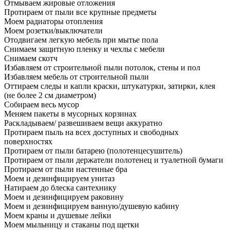
Отмываем жировые отложения
Протираем от пыли все крупные предметы
Моем радиаторы отопления
Моем розетки/выключатели
Отодвигаем легкую мебель при мытье пола
Снимаем защитную пленку и чехлы с мебели
Снимаем скотч
Избавляем от строительной пыли потолок, стены и пол
Избавляем мебель от строительной пыли
Оттираем следы и капли краски, штукатурки, затирки, клея
(не более 2 см диаметром)
Собираем весь мусор
Меняем пакеты в мусорных корзинах
Раскладываем/ развешиваем вещи аккуратно
Протираем пыль на всех доступных и свободных
поверхностях
Протираем от пыли батарею (полотенцесушитель)
Протираем от пыли держатели полотенец и туалетной бумаги
Протираем от пыли настенные бра
Моем и дезинфицируем унитаз
Натираем до блеска сантехнику
Моем и дезинфицируем раковину
Моем и дезинфицируем ванную/душевую кабину
Моем краны и душевые лейки
Моем мыльницу и стаканы под щетки