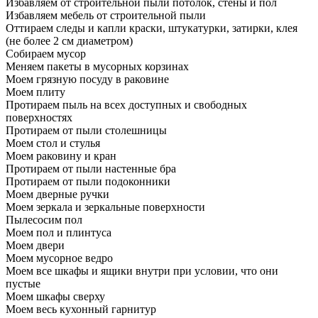
Избавляем от строительной пыли потолок, стены и пол
Избавляем мебель от строительной пыли
Оттираем следы и капли краски, штукатурки, затирки, клея
(не более 2 см диаметром)
Собираем мусор
Меняем пакеты в мусорных корзинах
Моем грязную посуду в раковине
Моем плиту
Протираем пыль на всех доступных и свободных
поверхностях
Протираем от пыли столешницы
Моем стол и стулья
Моем раковину и кран
Протираем от пыли настенные бра
Протираем от пыли подоконники
Моем дверные ручки
Моем зеркала и зеркальные поверхности
Пылесосим пол
Моем пол и плинтуса
Моем двери
Моем мусорное ведро
Моем все шкафы и ящики внутри при условии, что они
пустые
Моем шкафы сверху
Моем весь кухонный гарнитур