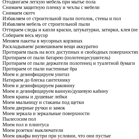
Отодвигаем легкую мебель при мытье пола
Снимаем защитную пленку и чехлы с мебели
Снимаем скотч
Избавляем от строительной пыли потолок, стены и пол
Избавляем мебель от строительной пыли
Оттираем следы и капли краски, штукатурки, затирки, клея (не
Собираем весь мусор
Меняем пакеты в мусорных корзинах
Раскладываем/ развешиваем вещи аккуратно
Протираем пыль на всех доступных и свободных поверхностях
Протираем от пыли батарею (полотенцесушитель)
Протираем от пыли держатели полотенец и туалетной бумаги
Протираем от пыли настенные бра
Моем и дезинфицируем унитаз
Натираем до блеска сантехнику
Моем и дезинфицируем раковину
Моем и дезинфицируем ванную/душевую кабину
Моем краны и душевые лейки
Моем мыльницу и стаканы под щетки
Моем дверные ручки и замок
Моем зеркала и зеркальные поверхности
Пылесосим пол
Моем пол и плинтуса
Моем розетки/ выключатели
Моем шкафы внутри при условии, что они пустые