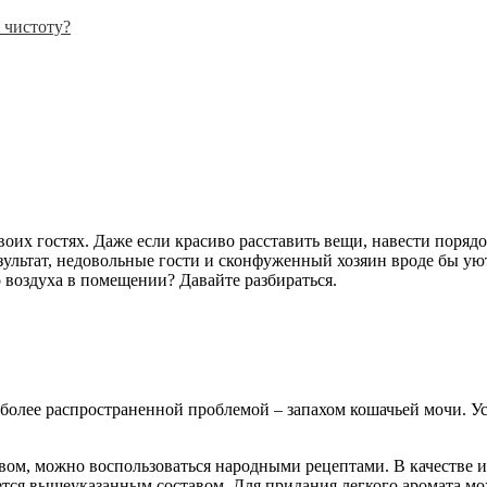
 чистоту?
оих гостях. Даже если красиво расставить вещи, навести поряд
ультат, недовольные гости и сконфуженный хозяин вроде бы уют
 воздуха в помещении? Давайте разбираться.
иболее распространенной проблемой – запахом кошачьей мочи. 
ом, можно воспользоваться народными рецептами. В качестве и
ется вышеуказанным составом. Для придания легкого аромата мо