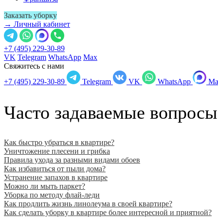
Заказать уборку
→ Личный кабинет
+7 (495) 229-30-89
VK
Telegram
WhatsApp
Max
Свяжитесь с нами
+7 (495) 229-30-89
Telegram
VK
WhatsApp
Ma
Часто задаваемые вопросы
Как быстро убраться в квартире?
Уничтожение плесени и грибка
Правила ухода за разными видами обоев
Как избавиться от пыли дома?
Устранение запахов в квартире
Можно ли мыть паркет?
Уборка по методу флай-леди
Как продлить жизнь линолеума в своей квартире?
Как сделать уборку в квартире более интересной и приятной?