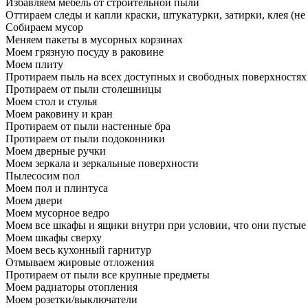
Избавляем мебель от строительной пыли
Оттираем следы и капли краски, штукатурки, затирки, клея (не
Собираем мусор
Меняем пакеты в мусорных корзинах
Моем грязную посуду в раковине
Моем плиту
Протираем пыль на всех доступных и свободных поверхностях
Протираем от пыли столешницы
Моем стол и стулья
Моем раковину и кран
Протираем от пыли настенные бра
Протираем от пыли подоконники
Моем дверные ручки
Моем зеркала и зеркальные поверхности
Пылесосим пол
Моем пол и плинтуса
Моем двери
Моем мусорное ведро
Моем все шкафы и ящики внутри при условии, что они пустые
Моем шкафы сверху
Моем весь кухонный гарнитур
Отмываем жировые отложения
Протираем от пыли все крупные предметы
Моем радиаторы отопления
Моем розетки/выключатели