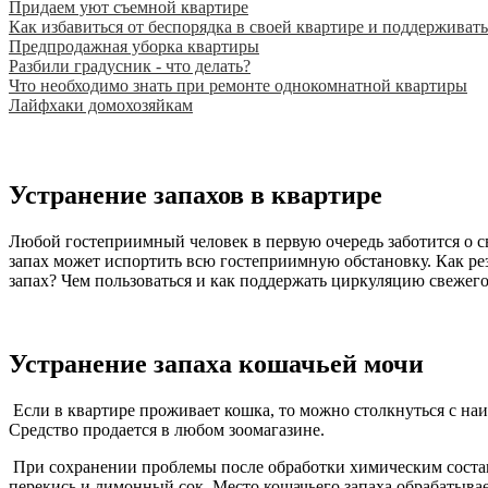
Придаем уют съемной квартире
Как избавиться от беспорядка в своей квартире и поддерживать
Предпродажная уборка квартиры
Разбили градусник - что делать?
Что необходимо знать при ремонте однокомнатной квартиры
Лайфхаки домохозяйкам
Устранение запахов в квартире
Любой гостеприимный человек в первую очередь заботится о св
запах может испортить всю гостеприимную обстановку. Как рез
запах? Чем пользоваться и как поддержать циркуляцию свежего
Устранение запаха кошачьей мочи
Если в квартире проживает кошка, то можно столкнуться с на
Средство продается в любом зоомагазине.
При сохранении проблемы после обработки химическим состав
перекись и лимонный сок. Место кошачьего запаха обрабатыва