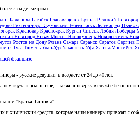
 более 2 см диаметром)
хань
Балашиха
Батайск
Благовещенск
Брянск
Великий Новгоро
едово
Екатеринбург
Жуковский
Зеленогорск
Зеленоград
Иванов
ногорск
Краснодар
Красноярск
Курган
Липецк
Лобня
Люберцы
ижний Новгород
Новая Москва
Новокузнецк
Новороссийск
Нов
еутов
Ростов-на-Дону
Рязань
Самара
Саранск
Саратов
Сергиев 
роицк
Тула
Тюмень
Улан-Удэ
Ульяновск
Уфа
Ханты-Мансийск
Х
ашей франшизе
еры - русские девушки, в возрасте от 24 до 40 лет.
ашем обучающем центре, а также проверку в службе безопасност
мпании "Братья Чистовы".
х и химический средств, которые наши клинеры привозят с соб