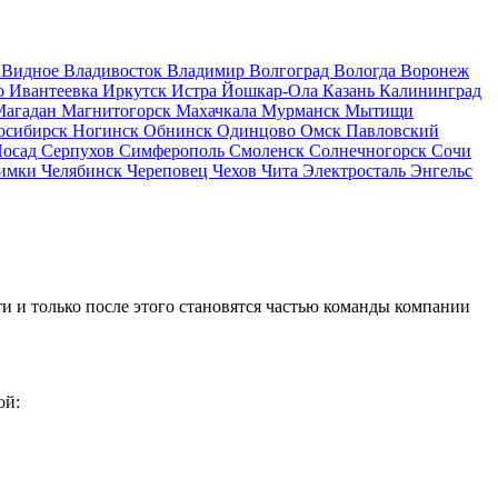
д
Видное
Владивосток
Владимир
Волгоград
Вологда
Воронеж
о
Ивантеевка
Иркутск
Истра
Йошкар-Ола
Казань
Калининград
Магадан
Магнитогорск
Махачкала
Мурманск
Мытищи
осибирск
Ногинск
Обнинск
Одинцово
Омск
Павловский
Посад
Серпухов
Симферополь
Смоленск
Солнечногорск
Сочи
имки
Челябинск
Череповец
Чехов
Чита
Электросталь
Энгельс
и и только после этого становятся частью команды компании
ой: