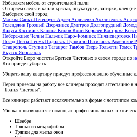
Избавляем мебель от строительной пыли
Оттираем следы и капли краски, штукатурки, затирки, клея (не
Выберите свой город
Москва
Санкт-Петербург
Адлер
Апрелевка
Архангельск
Астра
Геленджик
Грозный
Дзержинск
Дмитров
Долгопрудный
Домод
Калуга
Каспийск
Кашира
Киров
Клин
Королёв
Кострома
Крас
Набережные Челны
Нальчик
Наро-Фоминск
Нижневартовск
Н
Посад
Пенза
Пермь
Подольск
Пушкино
Пятигорск
Раменское
Р
Ставрополь
Ступино
Таганрог
Тамбов
Тверь
Тольятти
Томск
Т
Якутск
Ярославль
Откройте Бюро чистоты Братьев Чистовых в своем городе по
н
Кто приедет убирать
Убирать вашу квартиру приедут профессионально обученные клин
Перед приемом на работу все клинеры проходят аттестацию в н
"Братья Чистовы".
Все клинеры работают исключительно в форме с логотипом ко
Уборка производится с помощью профессиональных технически
Швабра
Тряпки из микрофибры
Тряпки для мытья окон