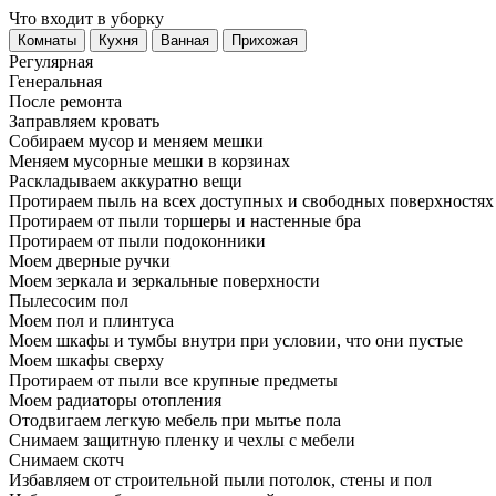
Что входит в уборку
Регу­лярная
Гене­ральная
После ремонта
Заправляем кровать
Собираем мусор и меняем мешки
Меняем мусорные мешки в корзинах
Раскладываем аккуратно вещи
Протираем пыль на всех доступных и свободных поверхностях
Протираем от пыли торшеры и настенные бра
Протираем от пыли подоконники
Моем дверные ручки
Моем зеркала и зеркальные поверхности
Пылесосим пол
Моем пол и плинтуса
Моем шкафы и тумбы внутри при условии, что они пустые
Моем шкафы сверху
Протираем от пыли все крупные предметы
Моем радиаторы отопления
Отодвигаем легкую мебель при мытье пола
Снимаем защитную пленку и чехлы с мебели
Снимаем скотч
Избавляем от строительной пыли потолок, стены и пол