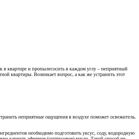
ок в квартире и пропылесосить в каждом углу – неприятный
ной квартиры. Возникает вопрос, а как же устранить этот
Устранить неприятные ощущения в воздухе поможет освежитель.
нгредиентов необходимо подготовить уксус, соду, водородную
жно капнуть эфирное (цитрусовое) масло. Такой способ не