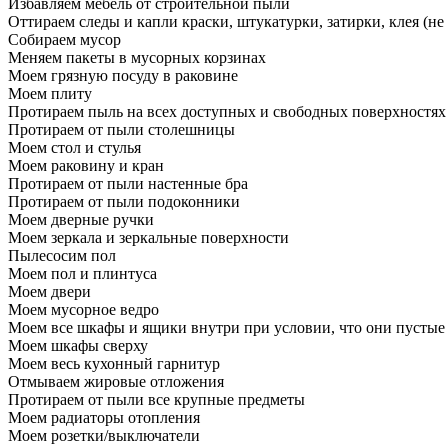
Избавляем мебель от строительной пыли
Оттираем следы и капли краски, штукатурки, затирки, клея (не
Собираем мусор
Меняем пакеты в мусорных корзинах
Моем грязную посуду в раковине
Моем плиту
Протираем пыль на всех доступных и свободных поверхностях
Протираем от пыли столешницы
Моем стол и стулья
Моем раковину и кран
Протираем от пыли настенные бра
Протираем от пыли подоконники
Моем дверные ручки
Моем зеркала и зеркальные поверхности
Пылесосим пол
Моем пол и плинтуса
Моем двери
Моем мусорное ведро
Моем все шкафы и ящики внутри при условии, что они пустые
Моем шкафы сверху
Моем весь кухонный гарнитур
Отмываем жировые отложения
Протираем от пыли все крупные предметы
Моем радиаторы отопления
Моем розетки/выключатели