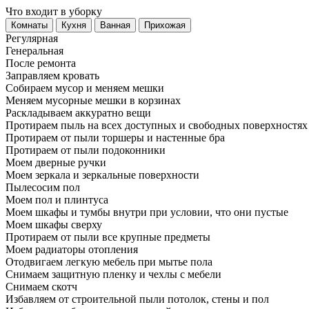
Что входит в уборку
Регу­лярная
Гене­ральная
После ремонта
Заправляем кровать
Собираем мусор и меняем мешки
Меняем мусорные мешки в корзинах
Раскладываем аккуратно вещи
Протираем пыль на всех доступных и свободных поверхностях
Протираем от пыли торшеры и настенные бра
Протираем от пыли подоконники
Моем дверные ручки
Моем зеркала и зеркальные поверхности
Пылесосим пол
Моем пол и плинтуса
Моем шкафы и тумбы внутри при условии, что они пустые
Моем шкафы сверху
Протираем от пыли все крупные предметы
Моем радиаторы отопления
Отодвигаем легкую мебель при мытье пола
Снимаем защитную пленку и чехлы с мебели
Снимаем скотч
Избавляем от строительной пыли потолок, стены и пол