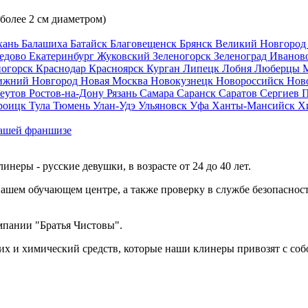
 более 2 см диаметром)
хань
Балашиха
Батайск
Благовещенск
Брянск
Великий Новгоро
едово
Екатеринбург
Жуковский
Зеленогорск
Зеленоград
Иванов
ногорск
Краснодар
Красноярск
Курган
Липецк
Лобня
Люберцы
ижний Новгород
Новая Москва
Новокузнецк
Новороссийск
Нов
еутов
Ростов-на-Дону
Рязань
Самара
Саранск
Саратов
Сергиев 
роицк
Тула
Тюмень
Улан-Удэ
Ульяновск
Уфа
Ханты-Мансийск
Х
ашей франшизе
еры - русские девушки, в возрасте от 24 до 40 лет.
ашем обучающем центре, а также проверку в службе безопасност
мпании "Братья Чистовы".
х и химический средств, которые наши клинеры привозят с соб