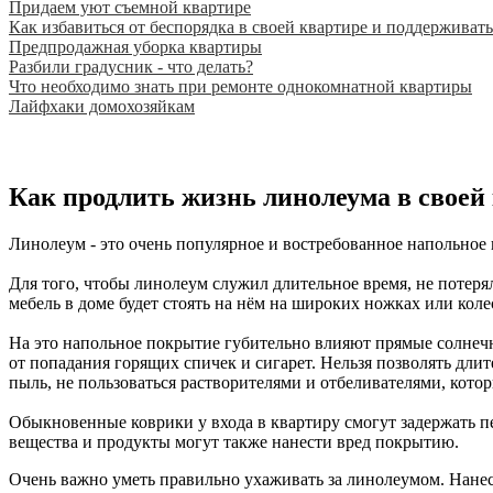
Придаем уют съемной квартире
Как избавиться от беспорядка в своей квартире и поддерживать
Предпродажная уборка квартиры
Разбили градусник - что делать?
Что необходимо знать при ремонте однокомнатной квартиры
Лайфхаки домохозяйкам
Как продлить жизнь линолеума в своей
Линолеум - это очень популярное и востребованное напольное
Для того, чтобы линолеум служил длительное время, не потерял
мебель в доме будет стоять на нём на широких ножках или кол
На это напольное покрытие губительно влияют прямые солнечны
от попадания горящих спичек и сигарет. Нельзя позволять длит
пыль, не пользоваться растворителями и отбеливателями, кото
Обыкновенные коврики у входа в квартиру смогут задержать пе
вещества и продукты могут также нанести вред покрытию.
Очень важно уметь правильно ухаживать за линолеумом. Нане