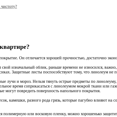
 чистоту?
 квартире?
 покрытие. Он отличается хорошей прочностью, достаточно экон
 свой изначальный облик, раньше времени не износился, важно, 
есиках. Защитные листы поспособствуют тому, что линолеум не п
е лучи и мороз. Нельзя тянуть острые предметы по линолеуму, 
ельное время соприкасаться с линолеумом мокрой ткани или газе
рые могут повредить поверхность напольного покрытия.
сок, камешки, разного рода грязь, которые пагубно влияют на 
ся полимерную или восковую пленку, можно хорошенько защитит