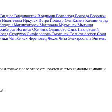
д
Видное
Владивосток
Владимир
Волгоград
Вологда
Воронеж
о
Ивантеевка
Иркутск
Истра
Йошкар-Ола
Казань
Калининград
Магадан
Магнитогорск
Махачкала
Мурманск
Мытищи
осибирск
Ногинск
Обнинск
Одинцово
Омск
Павловский
Посад
Серпухов
Симферополь
Смоленск
Солнечногорск
Сочи
имки
Челябинск
Череповец
Чехов
Чита
Электросталь
Энгельс
и и только после этого становятся частью команды компании
ой: