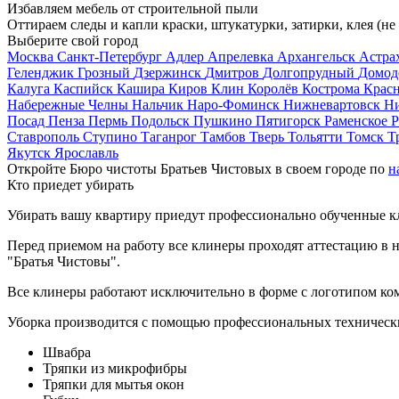
Избавляем мебель от строительной пыли
Оттираем следы и капли краски, штукатурки, затирки, клея (не
Выберите свой город
Москва
Санкт-Петербург
Адлер
Апрелевка
Архангельск
Астра
Геленджик
Грозный
Дзержинск
Дмитров
Долгопрудный
Домод
Калуга
Каспийск
Кашира
Киров
Клин
Королёв
Кострома
Крас
Набережные Челны
Нальчик
Наро-Фоминск
Нижневартовск
Н
Посад
Пенза
Пермь
Подольск
Пушкино
Пятигорск
Раменское
Р
Ставрополь
Ступино
Таганрог
Тамбов
Тверь
Тольятти
Томск
Т
Якутск
Ярославль
Откройте Бюро чистоты Братьев Чистовых в своем городе по
н
Кто приедет убирать
Убирать вашу квартиру приедут профессионально обученные клин
Перед приемом на работу все клинеры проходят аттестацию в н
"Братья Чистовы".
Все клинеры работают исключительно в форме с логотипом ко
Уборка производится с помощью профессиональных технически
Швабра
Тряпки из микрофибры
Тряпки для мытья окон