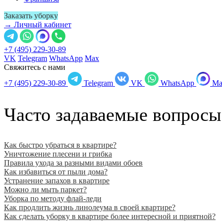
Заказать уборку
→ Личный кабинет
+7 (495) 229-30-89
VK
Telegram
WhatsApp
Max
Свяжитесь с нами
+7 (495) 229-30-89
Telegram
VK
WhatsApp
Ma
Часто задаваемые вопросы
Как быстро убраться в квартире?
Уничтожение плесени и грибка
Правила ухода за разными видами обоев
Как избавиться от пыли дома?
Устранение запахов в квартире
Можно ли мыть паркет?
Уборка по методу флай-леди
Как продлить жизнь линолеума в своей квартире?
Как сделать уборку в квартире более интересной и приятной?