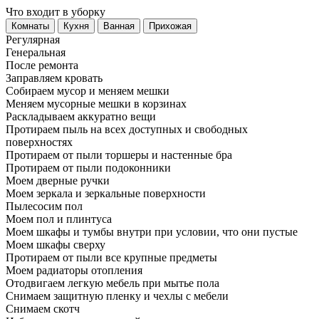
Что входит в уборку
Регу­лярная
Гене­ральная
После ремонта
Заправляем кровать
Собираем мусор и меняем мешки
Меняем мусорные мешки в корзинах
Раскладываем аккуратно вещи
Протираем пыль на всех доступных и свободных
поверхностях
Протираем от пыли торшеры и настенные бра
Протираем от пыли подоконники
Моем дверные ручки
Моем зеркала и зеркальные поверхности
Пылесосим пол
Моем пол и плинтуса
Моем шкафы и тумбы внутри при условии, что они пустые
Моем шкафы сверху
Протираем от пыли все крупные предметы
Моем радиаторы отопления
Отодвигаем легкую мебель при мытье пола
Снимаем защитную пленку и чехлы с мебели
Снимаем скотч