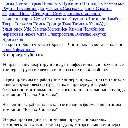
Посад
Пенза
Пермь
Подольск
Пушкино
Пятигорск
Раменское
Реутов
Ростов-на-Дону
Рязань
Самара
Саранск
Саратов
Сергиев Посад
Серпухов
Симферополь
Смоленск
Солнечногорск
Сочи
Ставрополь
Ступино
Таганрог
Тамбов
Тверь
Тольятти
Томск
Троицк
Тула
Тюмень
Улан-Удэ
Ульяновск
Уфа
Ханты-Мансийск
Химки
Челябинск
Череповец
Чехов
Чита
Электросталь
Энгельс
Якутск
Ярославль
Откройте Бюро чистоты Братьев Чистовых в своем городе по
нашей франшизе
Кто приедет убирать
Убирать вашу квартиру приедут профессионально обученные
клинеры - русские девушки, в возрасте от 24 до 40 лет.
Перед приемом на работу все клинеры проходят аттестацию в
нашем обучающем центре, а также проверку в службе
безопасности и только после этого становятся частью команды
компании "Братья Чистовы".
Все клинеры работают исключительно в форме с логотипом
компании "Братья Чистовы".
Уборка производится с помощью профессиональных
технических и химический средств, которые наши клинеры