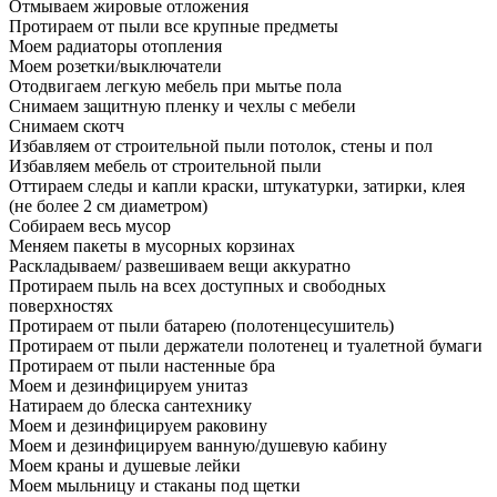
Отмываем жировые отложения
Протираем от пыли все крупные предметы
Моем радиаторы отопления
Моем розетки/выключатели
Отодвигаем легкую мебель при мытье пола
Снимаем защитную пленку и чехлы с мебели
Снимаем скотч
Избавляем от строительной пыли потолок, стены и пол
Избавляем мебель от строительной пыли
Оттираем следы и капли краски, штукатурки, затирки, клея
(не более 2 см диаметром)
Собираем весь мусор
Меняем пакеты в мусорных корзинах
Раскладываем/ развешиваем вещи аккуратно
Протираем пыль на всех доступных и свободных
поверхностях
Протираем от пыли батарею (полотенцесушитель)
Протираем от пыли держатели полотенец и туалетной бумаги
Протираем от пыли настенные бра
Моем и дезинфицируем унитаз
Натираем до блеска сантехнику
Моем и дезинфицируем раковину
Моем и дезинфицируем ванную/душевую кабину
Моем краны и душевые лейки
Моем мыльницу и стаканы под щетки