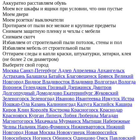
Аккуратно расставляем обувь
Моем все шкафы и ящики при условии, что они пустые
Моем двери
Моем розетки/ выключатели
Протираем от пыли все мелкие и крупные предметы
Снимаем защитную пленку и чехлы с мебели
Снимаем скотч
Избавляем от строительной пыли потолок, стены и пол
Избавляем мебель от строительной пыли
Оттираем следы и капли краски, штукатурки, затирки, клея
(не более 2 см диаметром)
Выберите свой город
Москва
Санкт-Петербург
Адлер
Апрелевка
Архангельск
Астрахань
Балашиха
Батайск
Благовещенск
Брянск
Великий
Новгород
Видное
Владивосток
Владимир
Волгоград
Вологда
Воронеж
Геленджик
Грозный
Дзержинск
Дмитров
Долгопрудный
Домодедово
Екатеринбург
Жуковский
Зеленогорск
Зеленоград
Иваново
Ивантеевка
Иркутск
Истра
Йошкар-Ола
Казань
Калининград
Калуга
Каспийск
Кашира
Киров
Клин
Королёв
Кострома
Красногорск
Краснодар
Красноярск
Курган
Липецк
Лобня
Люберцы
Магадан
Магнитогорск
Махачкала
Мурманск
Мытищи
Набережные
Челны
Нальчик
Наро-Фоминск
Нижневартовск
Нижний
Новгород
Новая Москва
Новокузнецк
Новороссийск
Новосибирск
Ногинск
Обнинск
Одинцово
Омск
Павловский