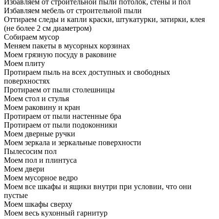
Избавляем от строительной пыли потолок, стены и пол
Избавляем мебель от строительной пыли
Оттираем следы и капли краски, штукатурки, затирки, клея
(не более 2 см диаметром)
Собираем мусор
Меняем пакеты в мусорных корзинах
Моем грязную посуду в раковине
Моем плиту
Протираем пыль на всех доступных и свободных
поверхностях
Протираем от пыли столешницы
Моем стол и стулья
Моем раковину и кран
Протираем от пыли настенные бра
Протираем от пыли подоконники
Моем дверные ручки
Моем зеркала и зеркальные поверхности
Пылесосим пол
Моем пол и плинтуса
Моем двери
Моем мусорное ведро
Моем все шкафы и ящики внутри при условии, что они
пустые
Моем шкафы сверху
Моем весь кухонный гарнитур