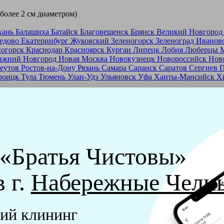
 более 2 см диаметром)
хань
Балашиха
Батайск
Благовещенск
Брянск
Великий Новгоро
едово
Екатеринбург
Жуковский
Зеленогорск
Зеленоград
Иванов
ногорск
Краснодар
Красноярск
Курган
Липецк
Лобня
Люберцы
ижний Новгород
Новая Москва
Новокузнецк
Новороссийск
Нов
еутов
Ростов-на-Дону
Рязань
Самара
Саранск
Саратов
Сергиев 
роицк
Тула
Тюмень
Улан-Удэ
Ульяновск
Уфа
Ханты-Мансийск
Х
ашей франшизе
еры - русские девушки, в возрасте от 24 до 40 лет.
ашем обучающем центре, а также проверку в службе безопасност
 «Братья Чистовы»
мпании "Братья Чистовы".
в г.
Набережные Челн
х и химический средств, которые наши клинеры привозят с соб
ий клининг