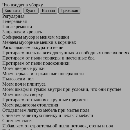
Что входит в уборку
Регу­лярная
Гене­ральная
После ремонта
Заправляем кровать
Собираем мусор и меняем мешки
Меняем мусорные мешки в корзинах
Раскладываем аккуратно вещи
Протираем пыль на всех доступных и свободных поверхностях
Протираем от пыли торшеры и настенные бра
Протираем от пыли подоконники
Моем дверные ручки
Моем зеркала и зеркальные поверхности
Пылесосим пол
Моем пол и плинтуса
Моем шкафы и тумбы внутри при условии, что они пустые
Моем шкафы сверху
Протираем от пыли все крупные предметы
Моем радиаторы отопления
Отодвигаем легкую мебель при мытье пола
Снимаем защитную пленку и чехлы с мебели
Снимаем скотч
Избавляем от строительной пыли потолок, стены и пол