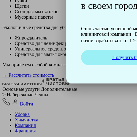
Губки
в своем город
Щетки
Сгон для мытья окон
Мусорные пакеты
Экологичные средства для уборки немецкой марки Kiehl:
Стань частью успешной 
клининговой компании «Б
Жироудалитель
начни зарабатывать от 1 50
Средство для дезинфекции
Универсальное средство
Средство для мытья окон
Получить б
Мы привезем с собой компактный профессиональный пылесос ф
→ Рассчитать стоимость
Основные услуги
Дополнительные
Набережные Челны
Войти
Уборка
Химчистка
Компания
Франшиза