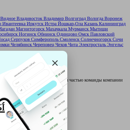
д
Видное
Владивосток
Владимир
Волгоград
Вологда
Воронеж
о
Ивантеевка
Иркутск
Истра
Йошкар-Ола
Казань
Калининград
Магадан
Магнитогорск
Махачкала
Мурманск
Мытищи
осибирск
Ногинск
Обнинск
Одинцово
Омск
Павловский
Посад
Серпухов
Симферополь
Смоленск
Солнечногорск
Сочи
имки
Челябинск
Череповец
Чехов
Чита
Электросталь
Энгельс
и и только после этого становятся частью команды компании
ы
ой: