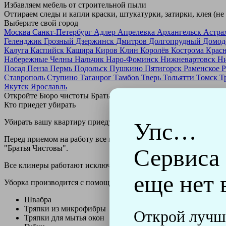
Избавляем мебель от строительной пыли
Оттираем следы и капли краски, штукатурки, затирки, клея (не
Выберите свой город
Москва
Санкт-Петербург
Адлер
Апрелевка
Архангельск
Астра
Геленджик
Грозный
Дзержинск
Дмитров
Долгопрудный
Домод
Калуга
Каспийск
Кашира
Киров
Клин
Королёв
Кострома
Крас
Набережные Челны
Нальчик
Наро-Фоминск
Нижневартовск
Н
Посад
Пенза
Пермь
Подольск
Пушкино
Пятигорск
Раменское
Р
Ставрополь
Ступино
Таганрог
Тамбов
Тверь
Тольятти
Томск
Т
Якутск
Ярославль
Откройте Бюро чистоты Братьев Чистовых в своем городе по
н
Кто приедет убирать
Убирать вашу квартиру приедут профессионально обученные клин
Упс…
Перед приемом на работу все клинеры проходят аттестацию в н
"Братья Чистовы".
Сервиса
Все клинеры работают исключительно в форме с логотипом ко
еще нет 
Уборка производится с помощью профессиональных технически
Швабра
Тряпки из микрофибры
Открой лучш
Тряпки для мытья окон