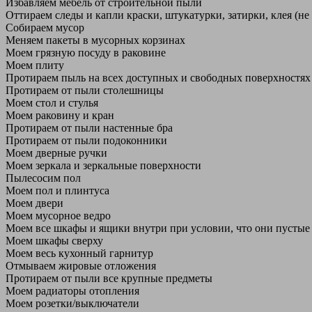
Избавляем мебель от строительной пыли
Оттираем следы и капли краски, штукатурки, затирки, клея (не
Собираем мусор
Меняем пакеты в мусорных корзинах
Моем грязную посуду в раковине
Моем плиту
Протираем пыль на всех доступных и свободных поверхностях
Протираем от пыли столешницы
Моем стол и стулья
Моем раковину и кран
Протираем от пыли настенные бра
Протираем от пыли подоконники
Моем дверные ручки
Моем зеркала и зеркальные поверхности
Пылесосим пол
Моем пол и плинтуса
Моем двери
Моем мусорное ведро
Моем все шкафы и ящики внутри при условии, что они пустые
Моем шкафы сверху
Моем весь кухонный гарнитур
Отмываем жировые отложения
Протираем от пыли все крупные предметы
Моем радиаторы отопления
Моем розетки/выключатели