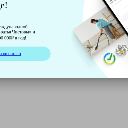
е!
международной
ратья Чистовы» и
0 000₽ в год!
изнес-план
ирмы Soteco, а также утюг, ведро, парогенератор, аппарат д