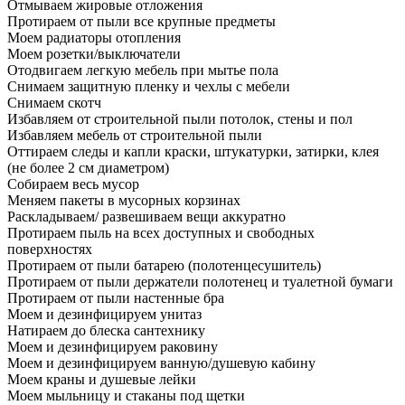
Отмываем жировые отложения
Протираем от пыли все крупные предметы
Моем радиаторы отопления
Моем розетки/выключатели
Отодвигаем легкую мебель при мытье пола
Снимаем защитную пленку и чехлы с мебели
Снимаем скотч
Избавляем от строительной пыли потолок, стены и пол
Избавляем мебель от строительной пыли
Оттираем следы и капли краски, штукатурки, затирки, клея
(не более 2 см диаметром)
Собираем весь мусор
Меняем пакеты в мусорных корзинах
Раскладываем/ развешиваем вещи аккуратно
Протираем пыль на всех доступных и свободных
поверхностях
Протираем от пыли батарею (полотенцесушитель)
Протираем от пыли держатели полотенец и туалетной бумаги
Протираем от пыли настенные бра
Моем и дезинфицируем унитаз
Натираем до блеска сантехнику
Моем и дезинфицируем раковину
Моем и дезинфицируем ванную/душевую кабину
Моем краны и душевые лейки
Моем мыльницу и стаканы под щетки