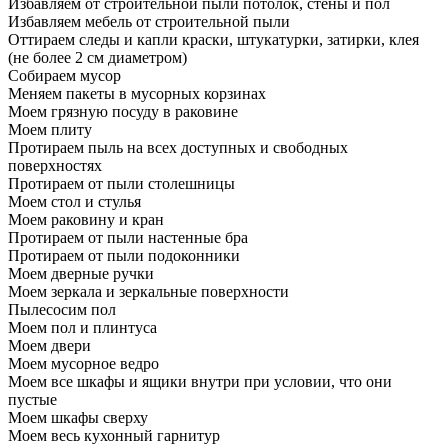
Избавляем от строительной пыли потолок, стены и пол
Избавляем мебель от строительной пыли
Оттираем следы и капли краски, штукатурки, затирки, клея
(не более 2 см диаметром)
Собираем мусор
Меняем пакеты в мусорных корзинах
Моем грязную посуду в раковине
Моем плиту
Протираем пыль на всех доступных и свободных
поверхностях
Протираем от пыли столешницы
Моем стол и стулья
Моем раковину и кран
Протираем от пыли настенные бра
Протираем от пыли подоконники
Моем дверные ручки
Моем зеркала и зеркальные поверхности
Пылесосим пол
Моем пол и плинтуса
Моем двери
Моем мусорное ведро
Моем все шкафы и ящики внутри при условии, что они
пустые
Моем шкафы сверху
Моем весь кухонный гарнитур