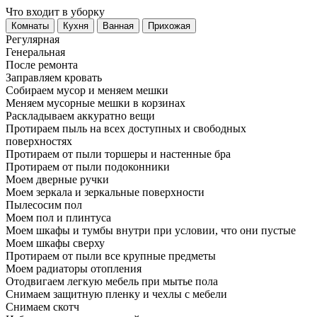
Что входит в уборку
Регу­лярная
Гене­ральная
После ремонта
Заправляем кровать
Собираем мусор и меняем мешки
Меняем мусорные мешки в корзинах
Раскладываем аккуратно вещи
Протираем пыль на всех доступных и свободных
поверхностях
Протираем от пыли торшеры и настенные бра
Протираем от пыли подоконники
Моем дверные ручки
Моем зеркала и зеркальные поверхности
Пылесосим пол
Моем пол и плинтуса
Моем шкафы и тумбы внутри при условии, что они пустые
Моем шкафы сверху
Протираем от пыли все крупные предметы
Моем радиаторы отопления
Отодвигаем легкую мебель при мытье пола
Снимаем защитную пленку и чехлы с мебели
Снимаем скотч