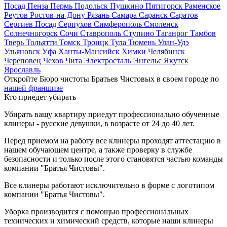
Посад
Пенза
Пермь
Подольск
Пушкино
Пятигорск
Раменское
Реутов
Ростов-на-Дону
Рязань
Самара
Саранск
Саратов
Сергиев Посад
Серпухов
Симферополь
Смоленск
Солнечногорск
Сочи
Ставрополь
Ступино
Таганрог
Тамбов
Тверь
Тольятти
Томск
Троицк
Тула
Тюмень
Улан-Удэ
Ульяновск
Уфа
Ханты-Мансийск
Химки
Челябинск
Череповец
Чехов
Чита
Электросталь
Энгельс
Якутск
Ярославль
Откройте Бюро чистоты Братьев Чистовых в своем городе по
нашей франшизе
Кто приедет убирать
Убирать вашу квартиру приедут профессионально обученные
клинеры - русские девушки, в возрасте от 24 до 40 лет.
Перед приемом на работу все клинеры проходят аттестацию в
нашем обучающем центре, а также проверку в службе
безопасности и только после этого становятся частью команды
компании "Братья Чистовы".
Все клинеры работают исключительно в форме с логотипом
компании "Братья Чистовы".
Уборка производится с помощью профессиональных
технических и химический средств, которые наши клинеры