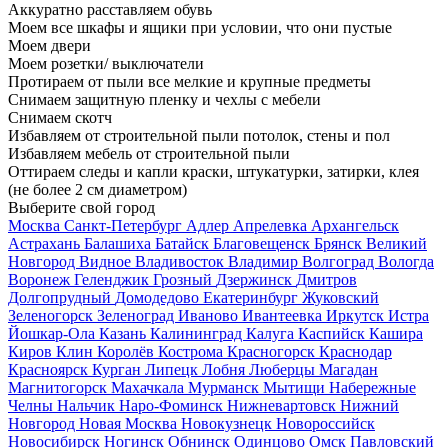
Аккуратно расставляем обувь
Моем все шкафы и ящики при условии, что они пустые
Моем двери
Моем розетки/ выключатели
Протираем от пыли все мелкие и крупные предметы
Снимаем защитную пленку и чехлы с мебели
Снимаем скотч
Избавляем от строительной пыли потолок, стены и пол
Избавляем мебель от строительной пыли
Оттираем следы и капли краски, штукатурки, затирки, клея
(не более 2 см диаметром)
Выберите свой город
Москва
Санкт-Петербург
Адлер
Апрелевка
Архангельск
Астрахань
Балашиха
Батайск
Благовещенск
Брянск
Великий
Новгород
Видное
Владивосток
Владимир
Волгоград
Вологда
Воронеж
Геленджик
Грозный
Дзержинск
Дмитров
Долгопрудный
Домодедово
Екатеринбург
Жуковский
Зеленогорск
Зеленоград
Иваново
Ивантеевка
Иркутск
Истра
Йошкар-Ола
Казань
Калининград
Калуга
Каспийск
Кашира
Киров
Клин
Королёв
Кострома
Красногорск
Краснодар
Красноярск
Курган
Липецк
Лобня
Люберцы
Магадан
Магнитогорск
Махачкала
Мурманск
Мытищи
Набережные
Челны
Нальчик
Наро-Фоминск
Нижневартовск
Нижний
Новгород
Новая Москва
Новокузнецк
Новороссийск
Новосибирск
Ногинск
Обнинск
Одинцово
Омск
Павловский