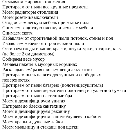
Отмываем жировые отложения
Протираем от пыли все крупные предметы
Моем радиаторы отопления
Моем розетки/выключатели
Отодвигаем легкую мебель при мытье пола
Снимаем защитную пленку и чехлы с мебели
Снимаем скотч
Избавляем от строительной пыли потолок, стены и пол
Избавляем мебель от строительной пыли
Оттираем следы и капли краски, штукатурки, затирки, клея
(не более 2 см диаметром)
Собираем весь мусор
Меняем пакеты в мусорных корзинах
Раскладываем/ развешиваем вещи аккуратно
Протираем пыль на всех доступных и свободных
поверхностях
Протираем от пыли батарею (полотенцесушитель)
Протираем от пыли держатели полотенец и туалетной бумаги
Протираем от пыли настенные бра
Моем и дезинфицируем унитаз
Натираем до блеска сантехнику
Моем и дезинфицируем раковину
Моем и дезинфицируем ванную/душевую кабину
Моем краны и душевые лейки
Моем мыльницу и стаканы под щетки