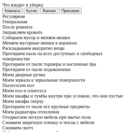
Что входит в уборку
Регу­лярная
Гене­ральная
После ремонта
Заправляем кровать
Собираем мусор и меняем мешки
Меняем мусорные мешки в корзинах
Раскладываем аккуратно вещи
Протираем пыль на всех доступных и свободных
поверхностях
Протираем от пыли торшеры и настенные бра
Протираем от пыли подоконники
Моем дверные ручки
Моем зеркала и зеркальные поверхности
Пылесосим пол
Моем пол и плинтуса
Моем шкафы и тумбы внутри при условии, что они пустые
Моем шкафы сверху
Протираем от пыли все крупные предметы
Моем радиаторы отопления
Отодвигаем легкую мебель при мытье пола
Снимаем защитную пленку и чехлы с мебели
Снимаем скотч