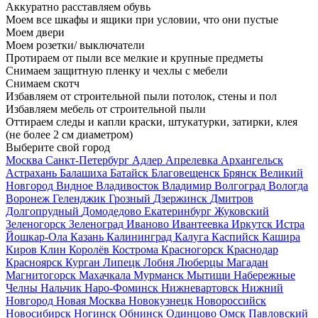
Аккуратно расставляем обувь
Моем все шкафы и ящики при условии, что они пустые
Моем двери
Моем розетки/ выключатели
Протираем от пыли все мелкие и крупные предметы
Снимаем защитную пленку и чехлы с мебели
Снимаем скотч
Избавляем от строительной пыли потолок, стены и пол
Избавляем мебель от строительной пыли
Оттираем следы и капли краски, штукатурки, затирки, клея
(не более 2 см диаметром)
Выберите свой город
Москва
Санкт-Петербург
Адлер
Апрелевка
Архангельск
Астрахань
Балашиха
Батайск
Благовещенск
Брянск
Великий
Новгород
Видное
Владивосток
Владимир
Волгоград
Вологда
Воронеж
Геленджик
Грозный
Дзержинск
Дмитров
Долгопрудный
Домодедово
Екатеринбург
Жуковский
Зеленогорск
Зеленоград
Иваново
Ивантеевка
Иркутск
Истра
Йошкар-Ола
Казань
Калининград
Калуга
Каспийск
Кашира
Киров
Клин
Королёв
Кострома
Красногорск
Краснодар
Красноярск
Курган
Липецк
Лобня
Люберцы
Магадан
Магнитогорск
Махачкала
Мурманск
Мытищи
Набережные
Челны
Нальчик
Наро-Фоминск
Нижневартовск
Нижний
Новгород
Новая Москва
Новокузнецк
Новороссийск
Новосибирск
Ногинск
Обнинск
Одинцово
Омск
Павловский