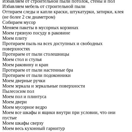
Избавляем от строительной пыли потолок, стены и пол
Избавляем мебель от строительной пыли
Оттираем следы и капли краски, штукатурки, затирки, клея
(не более 2 см диаметром)
Собираем мусор
Меняем пакеты в мусорных корзинах
Моем грязную посуду в раковине
Моем плиту
Протираем пыль на всех доступных и свободных
поверхностях
Протираем от пыли столешницы
Моем стол и стулья
Моем раковину и кран
Протираем от пыли настенные бра
Протираем от пыли подоконники
Моем дверные ручки
Моем зеркала и зеркальные поверхности
Пылесосим пол
Моем пол и плинтуса
Моем двери
Моем мусорное ведро
Моем все шкафы и ящики внутри при условии, что они
пустые
Моем шкафы сверху
Моем весь кухонный гарнитур