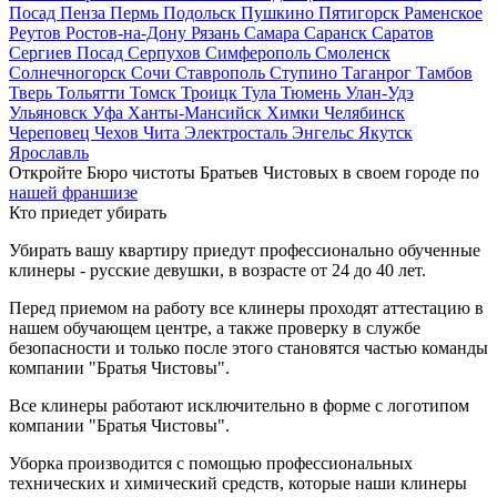
Посад
Пенза
Пермь
Подольск
Пушкино
Пятигорск
Раменское
Реутов
Ростов-на-Дону
Рязань
Самара
Саранск
Саратов
Сергиев Посад
Серпухов
Симферополь
Смоленск
Солнечногорск
Сочи
Ставрополь
Ступино
Таганрог
Тамбов
Тверь
Тольятти
Томск
Троицк
Тула
Тюмень
Улан-Удэ
Ульяновск
Уфа
Ханты-Мансийск
Химки
Челябинск
Череповец
Чехов
Чита
Электросталь
Энгельс
Якутск
Ярославль
Откройте Бюро чистоты Братьев Чистовых в своем городе по
нашей франшизе
Кто приедет убирать
Убирать вашу квартиру приедут профессионально обученные
клинеры - русские девушки, в возрасте от 24 до 40 лет.
Перед приемом на работу все клинеры проходят аттестацию в
нашем обучающем центре, а также проверку в службе
безопасности и только после этого становятся частью команды
компании "Братья Чистовы".
Все клинеры работают исключительно в форме с логотипом
компании "Братья Чистовы".
Уборка производится с помощью профессиональных
технических и химический средств, которые наши клинеры