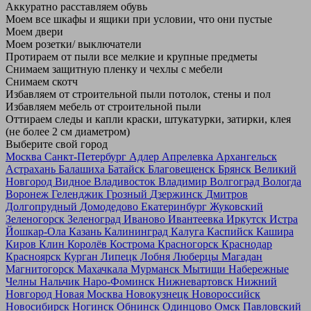
Аккуратно расставляем обувь
Моем все шкафы и ящики при условии, что они пустые
Моем двери
Моем розетки/ выключатели
Протираем от пыли все мелкие и крупные предметы
Снимаем защитную пленку и чехлы с мебели
Снимаем скотч
Избавляем от строительной пыли потолок, стены и пол
Избавляем мебель от строительной пыли
Оттираем следы и капли краски, штукатурки, затирки, клея
(не более 2 см диаметром)
Выберите свой город
Москва
Санкт-Петербург
Адлер
Апрелевка
Архангельск
Астрахань
Балашиха
Батайск
Благовещенск
Брянск
Великий
Новгород
Видное
Владивосток
Владимир
Волгоград
Вологда
Воронеж
Геленджик
Грозный
Дзержинск
Дмитров
Долгопрудный
Домодедово
Екатеринбург
Жуковский
Зеленогорск
Зеленоград
Иваново
Ивантеевка
Иркутск
Истра
Йошкар-Ола
Казань
Калининград
Калуга
Каспийск
Кашира
Киров
Клин
Королёв
Кострома
Красногорск
Краснодар
Красноярск
Курган
Липецк
Лобня
Люберцы
Магадан
Магнитогорск
Махачкала
Мурманск
Мытищи
Набережные
Челны
Нальчик
Наро-Фоминск
Нижневартовск
Нижний
Новгород
Новая Москва
Новокузнецк
Новороссийск
Новосибирск
Ногинск
Обнинск
Одинцово
Омск
Павловский