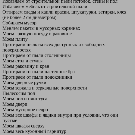
Избавляем от строительной пыли потолок, стены и пол
Избавляем мебель от строительной пыли
Оттираем следы и капли краски, штукатурки, затирки, клея
(не более 2 см диаметром)
Собираем мусор
Меняем пакеты в мусорных корзинах
Моем грязную посуду в раковине
Моем плиту
Протираем пыль на всех доступных и свободных
поверхностях
Протираем от пыли столешницы
Моем стол и стулья
Моем раковину и кран
Протираем от пыли настенные бра
Протираем от пыли подоконники
Моем дверные ручки
Моем зеркала и зеркальные поверхности
Пылесосим пол
Моем пол и плинтуса
Моем двери
Моем мусорное ведро
Моем все шкафы и ящики внутри при условии, что они
пустые
Моем шкафы сверху
Моем весь кухонный гарнитур