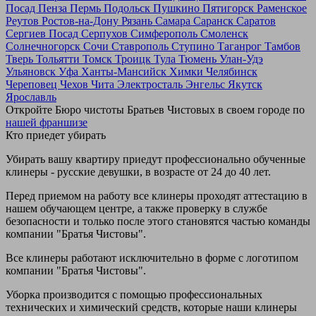
Посад
Пенза
Пермь
Подольск
Пушкино
Пятигорск
Раменское
Реутов
Ростов-на-Дону
Рязань
Самара
Саранск
Саратов
Сергиев Посад
Серпухов
Симферополь
Смоленск
Солнечногорск
Сочи
Ставрополь
Ступино
Таганрог
Тамбов
Тверь
Тольятти
Томск
Троицк
Тула
Тюмень
Улан-Удэ
Ульяновск
Уфа
Ханты-Мансийск
Химки
Челябинск
Череповец
Чехов
Чита
Электросталь
Энгельс
Якутск
Ярославль
Откройте Бюро чистоты Братьев Чистовых в своем городе по
нашей франшизе
Кто приедет убирать
Убирать вашу квартиру приедут профессионально обученные
клинеры - русские девушки, в возрасте от 24 до 40 лет.
Перед приемом на работу все клинеры проходят аттестацию в
нашем обучающем центре, а также проверку в службе
безопасности и только после этого становятся частью команды
компании "Братья Чистовы".
Все клинеры работают исключительно в форме с логотипом
компании "Братья Чистовы".
Уборка производится с помощью профессиональных
технических и химический средств, которые наши клинеры