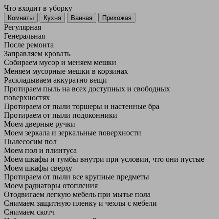
Что входит в уборку
Регу­лярная
Гене­ральная
После ремонта
Заправляем кровать
Собираем мусор и меняем мешки
Меняем мусорные мешки в корзинах
Раскладываем аккуратно вещи
Протираем пыль на всех доступных и свободных
поверхностях
Протираем от пыли торшеры и настенные бра
Протираем от пыли подоконники
Моем дверные ручки
Моем зеркала и зеркальные поверхности
Пылесосим пол
Моем пол и плинтуса
Моем шкафы и тумбы внутри при условии, что они пустые
Моем шкафы сверху
Протираем от пыли все крупные предметы
Моем радиаторы отопления
Отодвигаем легкую мебель при мытье пола
Снимаем защитную пленку и чехлы с мебели
Снимаем скотч