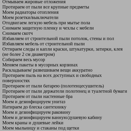
Отмываем жировые отложения
Протираем от пыли все крупные предметы
Моем радиаторы отопления
Моем розетки/выключатели
Отодвигаем легкую мебель при мытье пола
Снимаем защитную пленку и чехлы с мебели
Снимаем скотч
Избавляем от строительной пыли потолок, стены и пол
Избавляем мебель от строительной пыли
Оттираем следы и капли краски, штукатурки, затирки, клея
(не более 2 см диаметром)
Собираем весь мусор
Меняем пакеты в мусорных корзинах
Раскладываем/ развешиваем вещи аккуратно
Протираем пыль на всех доступных и свободных
поверхностях
Протираем от пыли батарею (полотенцесушитель)
Протираем от пыли держатели полотенец и туалетной бумаги
Протираем от пыли настенные бра
Моем и дезинфицируем унитаз
Натираем до блеска сантехнику
Моем и дезинфицируем раковину
Моем и дезинфицируем ванную/душевую кабину
Моем краны и душевые лейки
Моем мыльницу и стаканы под щетки