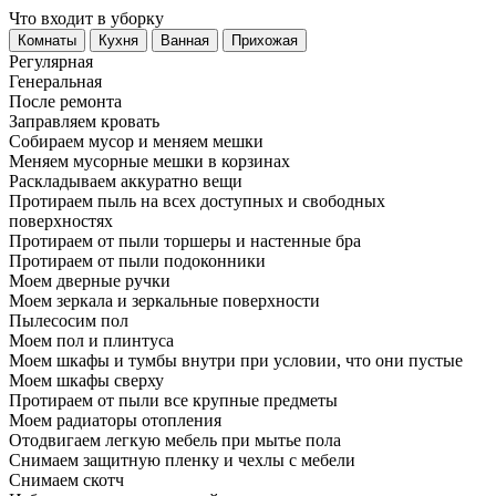
Что входит в уборку
Регу­лярная
Гене­ральная
После ремонта
Заправляем кровать
Собираем мусор и меняем мешки
Меняем мусорные мешки в корзинах
Раскладываем аккуратно вещи
Протираем пыль на всех доступных и свободных
поверхностях
Протираем от пыли торшеры и настенные бра
Протираем от пыли подоконники
Моем дверные ручки
Моем зеркала и зеркальные поверхности
Пылесосим пол
Моем пол и плинтуса
Моем шкафы и тумбы внутри при условии, что они пустые
Моем шкафы сверху
Протираем от пыли все крупные предметы
Моем радиаторы отопления
Отодвигаем легкую мебель при мытье пола
Снимаем защитную пленку и чехлы с мебели
Снимаем скотч