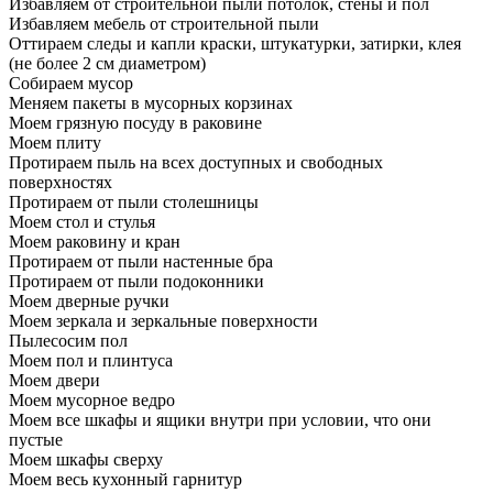
Избавляем от строительной пыли потолок, стены и пол
Избавляем мебель от строительной пыли
Оттираем следы и капли краски, штукатурки, затирки, клея
(не более 2 см диаметром)
Собираем мусор
Меняем пакеты в мусорных корзинах
Моем грязную посуду в раковине
Моем плиту
Протираем пыль на всех доступных и свободных
поверхностях
Протираем от пыли столешницы
Моем стол и стулья
Моем раковину и кран
Протираем от пыли настенные бра
Протираем от пыли подоконники
Моем дверные ручки
Моем зеркала и зеркальные поверхности
Пылесосим пол
Моем пол и плинтуса
Моем двери
Моем мусорное ведро
Моем все шкафы и ящики внутри при условии, что они
пустые
Моем шкафы сверху
Моем весь кухонный гарнитур