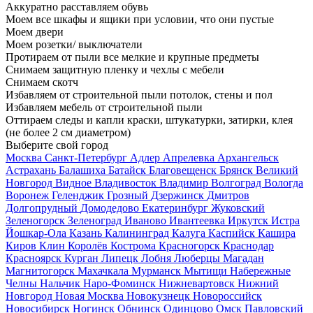
Аккуратно расставляем обувь
Моем все шкафы и ящики при условии, что они пустые
Моем двери
Моем розетки/ выключатели
Протираем от пыли все мелкие и крупные предметы
Снимаем защитную пленку и чехлы с мебели
Снимаем скотч
Избавляем от строительной пыли потолок, стены и пол
Избавляем мебель от строительной пыли
Оттираем следы и капли краски, штукатурки, затирки, клея
(не более 2 см диаметром)
Выберите свой город
Москва
Санкт-Петербург
Адлер
Апрелевка
Архангельск
Астрахань
Балашиха
Батайск
Благовещенск
Брянск
Великий
Новгород
Видное
Владивосток
Владимир
Волгоград
Вологда
Воронеж
Геленджик
Грозный
Дзержинск
Дмитров
Долгопрудный
Домодедово
Екатеринбург
Жуковский
Зеленогорск
Зеленоград
Иваново
Ивантеевка
Иркутск
Истра
Йошкар-Ола
Казань
Калининград
Калуга
Каспийск
Кашира
Киров
Клин
Королёв
Кострома
Красногорск
Краснодар
Красноярск
Курган
Липецк
Лобня
Люберцы
Магадан
Магнитогорск
Махачкала
Мурманск
Мытищи
Набережные
Челны
Нальчик
Наро-Фоминск
Нижневартовск
Нижний
Новгород
Новая Москва
Новокузнецк
Новороссийск
Новосибирск
Ногинск
Обнинск
Одинцово
Омск
Павловский