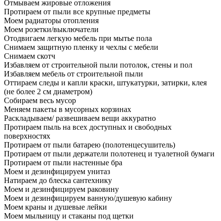
Отмываем жировые отложения
Протираем от пыли все крупные предметы
Моем радиаторы отопления
Моем розетки/выключатели
Отодвигаем легкую мебель при мытье пола
Снимаем защитную пленку и чехлы с мебели
Снимаем скотч
Избавляем от строительной пыли потолок, стены и пол
Избавляем мебель от строительной пыли
Оттираем следы и капли краски, штукатурки, затирки, клея
(не более 2 см диаметром)
Собираем весь мусор
Меняем пакеты в мусорных корзинах
Раскладываем/ развешиваем вещи аккуратно
Протираем пыль на всех доступных и свободных
поверхностях
Протираем от пыли батарею (полотенцесушитель)
Протираем от пыли держатели полотенец и туалетной бумаги
Протираем от пыли настенные бра
Моем и дезинфицируем унитаз
Натираем до блеска сантехнику
Моем и дезинфицируем раковину
Моем и дезинфицируем ванную/душевую кабину
Моем краны и душевые лейки
Моем мыльницу и стаканы под щетки