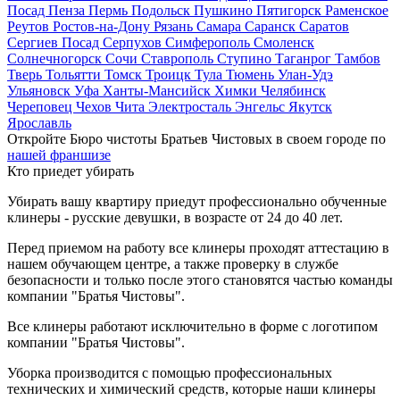
Посад
Пенза
Пермь
Подольск
Пушкино
Пятигорск
Раменское
Реутов
Ростов-на-Дону
Рязань
Самара
Саранск
Саратов
Сергиев Посад
Серпухов
Симферополь
Смоленск
Солнечногорск
Сочи
Ставрополь
Ступино
Таганрог
Тамбов
Тверь
Тольятти
Томск
Троицк
Тула
Тюмень
Улан-Удэ
Ульяновск
Уфа
Ханты-Мансийск
Химки
Челябинск
Череповец
Чехов
Чита
Электросталь
Энгельс
Якутск
Ярославль
Откройте Бюро чистоты Братьев Чистовых в своем городе по
нашей франшизе
Кто приедет убирать
Убирать вашу квартиру приедут профессионально обученные
клинеры - русские девушки, в возрасте от 24 до 40 лет.
Перед приемом на работу все клинеры проходят аттестацию в
нашем обучающем центре, а также проверку в службе
безопасности и только после этого становятся частью команды
компании "Братья Чистовы".
Все клинеры работают исключительно в форме с логотипом
компании "Братья Чистовы".
Уборка производится с помощью профессиональных
технических и химический средств, которые наши клинеры