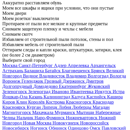
Аккуратно расставляем обувь
Моем все шкафы и ящики при условии, что они пустые
Моем двери
Моем розетки/ выключатели
Протираем от пыли все мелкие и крупные предметы
Снимаем защитную пленку и чехлы с мебели
Снимаем скотч
Избавляем от строительной пыли потолок, стены и пол
Избавляем мебель от строительной пыли
Оттираем следы и капли краски, штукатурки, затирки, клея
(не более 2 см диаметром)
Выберите свой город
Москва
Санкт-Петербург
Адлер
Апрелевка
Архангельск
Астрахань
Балашиха
Батайск
Благовещенск
Брянск
Великий
Новгород
Видное
Владивосток
Владимир
Волгоград
Вологда
Воронеж
Геленджик
Грозный
Дзержинск
Дмитров
Долгопрудный
Домодедово
Екатеринбург
Жуковский
Зеленогорск
Зеленоград
Иваново
Ивантеевка
Иркутск
Истра
Йошкар-Ола
Казань
Калининград
Калуга
Каспийск
Кашира
Киров
Клин
Королёв
Кострома
Красногорск
Краснодар
Красноярск
Курган
Липецк
Лобня
Люберцы
Магадан
Магнитогорск
Махачкала
Мурманск
Мытищи
Набережные
Челны
Нальчик
Наро-Фоминск
Нижневартовск
Нижний
Новгород
Новая Москва
Новокузнецк
Новороссийск
Новосибирск
Ногинск
Обнинск
Одинцово
Омск
Павловский