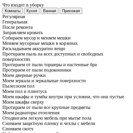
Что входит в уборку
Регу­лярная
Гене­ральная
После ремонта
Заправляем кровать
Собираем мусор и меняем мешки
Меняем мусорные мешки в корзинах
Раскладываем аккуратно вещи
Протираем пыль на всех доступных и свободных
поверхностях
Протираем от пыли торшеры и настенные бра
Протираем от пыли подоконники
Моем дверные ручки
Моем зеркала и зеркальные поверхности
Пылесосим пол
Моем пол и плинтуса
Моем шкафы и тумбы внутри при условии, что они пустые
Моем шкафы сверху
Протираем от пыли все крупные предметы
Моем радиаторы отопления
Отодвигаем легкую мебель при мытье пола
Снимаем защитную пленку и чехлы с мебели
Снимаем скотч