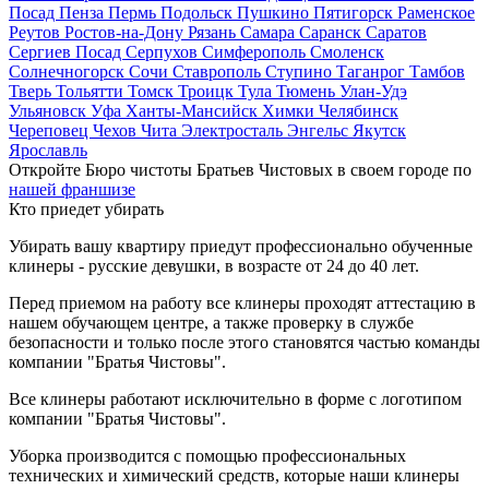
Посад
Пенза
Пермь
Подольск
Пушкино
Пятигорск
Раменское
Реутов
Ростов-на-Дону
Рязань
Самара
Саранск
Саратов
Сергиев Посад
Серпухов
Симферополь
Смоленск
Солнечногорск
Сочи
Ставрополь
Ступино
Таганрог
Тамбов
Тверь
Тольятти
Томск
Троицк
Тула
Тюмень
Улан-Удэ
Ульяновск
Уфа
Ханты-Мансийск
Химки
Челябинск
Череповец
Чехов
Чита
Электросталь
Энгельс
Якутск
Ярославль
Откройте Бюро чистоты Братьев Чистовых в своем городе по
нашей франшизе
Кто приедет убирать
Убирать вашу квартиру приедут профессионально обученные
клинеры - русские девушки, в возрасте от 24 до 40 лет.
Перед приемом на работу все клинеры проходят аттестацию в
нашем обучающем центре, а также проверку в службе
безопасности и только после этого становятся частью команды
компании "Братья Чистовы".
Все клинеры работают исключительно в форме с логотипом
компании "Братья Чистовы".
Уборка производится с помощью профессиональных
технических и химический средств, которые наши клинеры