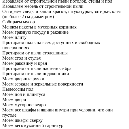
Избавляем от строительной пыли потолок, стены и пол
Избавляем мебель от строительной пыли
Оттираем следы и капли краски, штукатурки, затирки, клея
(не более 2 см диаметром)
Собираем мусор
Меняем пакеты в мусорных корзинах
Моем грязную посуду в раковине
Моем плиту
Протираем пыль на всех доступных и свободных
поверхностях
Протираем от пыли столешницы
Моем стол и стулья
Моем раковину и кран
Протираем от пыли настенные бра
Протираем от пыли подоконники
Моем дверные ручки
Моем зеркала и зеркальные поверхности
Пылесосим пол
Моем пол и плинтуса
Моем двери
Моем мусорное ведро
Моем все шкафы и ящики внутри при условии, что они
пустые
Моем шкафы сверху
Моем весь кухонный гарнитур