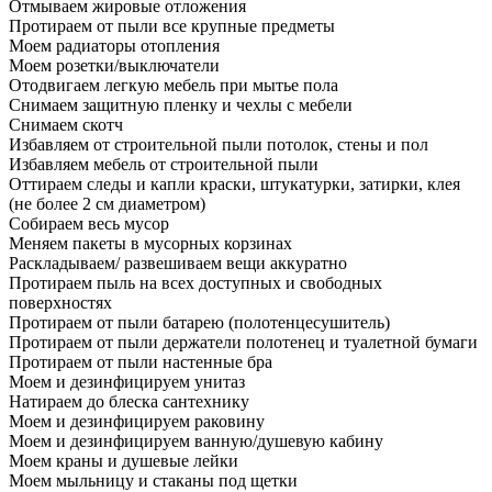
Отмываем жировые отложения
Протираем от пыли все крупные предметы
Моем радиаторы отопления
Моем розетки/выключатели
Отодвигаем легкую мебель при мытье пола
Снимаем защитную пленку и чехлы с мебели
Снимаем скотч
Избавляем от строительной пыли потолок, стены и пол
Избавляем мебель от строительной пыли
Оттираем следы и капли краски, штукатурки, затирки, клея
(не более 2 см диаметром)
Собираем весь мусор
Меняем пакеты в мусорных корзинах
Раскладываем/ развешиваем вещи аккуратно
Протираем пыль на всех доступных и свободных
поверхностях
Протираем от пыли батарею (полотенцесушитель)
Протираем от пыли держатели полотенец и туалетной бумаги
Протираем от пыли настенные бра
Моем и дезинфицируем унитаз
Натираем до блеска сантехнику
Моем и дезинфицируем раковину
Моем и дезинфицируем ванную/душевую кабину
Моем краны и душевые лейки
Моем мыльницу и стаканы под щетки