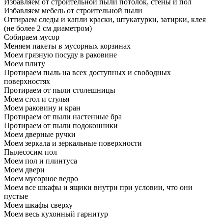
Избавляем от строительной пыли потолок, стены и пол
Избавляем мебель от строительной пыли
Оттираем следы и капли краски, штукатурки, затирки, клея
(не более 2 см диаметром)
Собираем мусор
Меняем пакеты в мусорных корзинах
Моем грязную посуду в раковине
Моем плиту
Протираем пыль на всех доступных и свободных
поверхностях
Протираем от пыли столешницы
Моем стол и стулья
Моем раковину и кран
Протираем от пыли настенные бра
Протираем от пыли подоконники
Моем дверные ручки
Моем зеркала и зеркальные поверхности
Пылесосим пол
Моем пол и плинтуса
Моем двери
Моем мусорное ведро
Моем все шкафы и ящики внутри при условии, что они
пустые
Моем шкафы сверху
Моем весь кухонный гарнитур