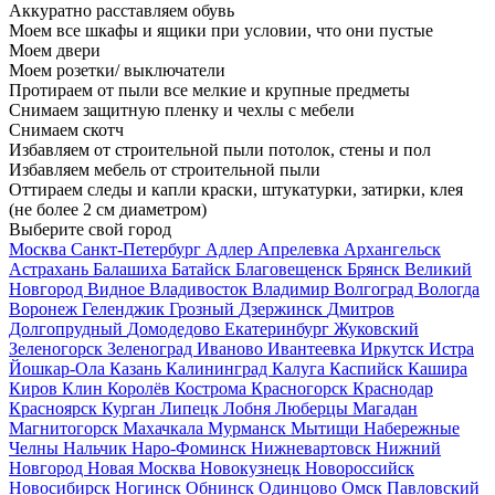
Аккуратно расставляем обувь
Моем все шкафы и ящики при условии, что они пустые
Моем двери
Моем розетки/ выключатели
Протираем от пыли все мелкие и крупные предметы
Снимаем защитную пленку и чехлы с мебели
Снимаем скотч
Избавляем от строительной пыли потолок, стены и пол
Избавляем мебель от строительной пыли
Оттираем следы и капли краски, штукатурки, затирки, клея
(не более 2 см диаметром)
Выберите свой город
Москва
Санкт-Петербург
Адлер
Апрелевка
Архангельск
Астрахань
Балашиха
Батайск
Благовещенск
Брянск
Великий
Новгород
Видное
Владивосток
Владимир
Волгоград
Вологда
Воронеж
Геленджик
Грозный
Дзержинск
Дмитров
Долгопрудный
Домодедово
Екатеринбург
Жуковский
Зеленогорск
Зеленоград
Иваново
Ивантеевка
Иркутск
Истра
Йошкар-Ола
Казань
Калининград
Калуга
Каспийск
Кашира
Киров
Клин
Королёв
Кострома
Красногорск
Краснодар
Красноярск
Курган
Липецк
Лобня
Люберцы
Магадан
Магнитогорск
Махачкала
Мурманск
Мытищи
Набережные
Челны
Нальчик
Наро-Фоминск
Нижневартовск
Нижний
Новгород
Новая Москва
Новокузнецк
Новороссийск
Новосибирск
Ногинск
Обнинск
Одинцово
Омск
Павловский