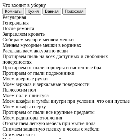
Что входит в уборку
Регу­лярная
Гене­ральная
После ремонта
Заправляем кровать
Собираем мусор и меняем мешки
Меняем мусорные мешки в корзинах
Раскладываем аккуратно вещи
Протираем пыль на всех доступных и свободных
поверхностях
Протираем от пыли торшеры и настенные бра
Протираем от пыли подоконники
Моем дверные ручки
Моем зеркала и зеркальные поверхности
Пылесосим пол
Моем пол и плинтуса
Моем шкафы и тумбы внутри при условии, что они пустые
Моем шкафы сверху
Протираем от пыли все крупные предметы
Моем радиаторы отопления
Отодвигаем легкую мебель при мытье пола
Снимаем защитную пленку и чехлы с мебели
Снимаем скотч