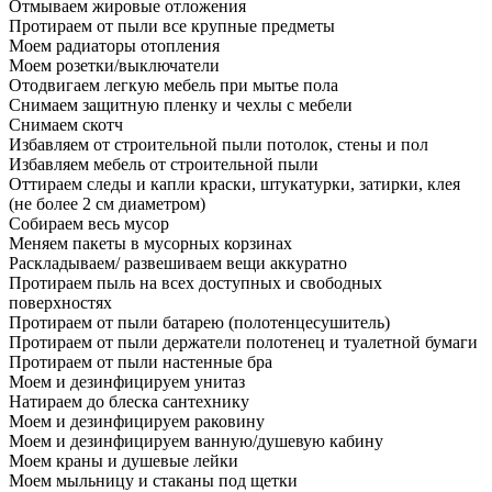
Отмываем жировые отложения
Протираем от пыли все крупные предметы
Моем радиаторы отопления
Моем розетки/выключатели
Отодвигаем легкую мебель при мытье пола
Снимаем защитную пленку и чехлы с мебели
Снимаем скотч
Избавляем от строительной пыли потолок, стены и пол
Избавляем мебель от строительной пыли
Оттираем следы и капли краски, штукатурки, затирки, клея
(не более 2 см диаметром)
Собираем весь мусор
Меняем пакеты в мусорных корзинах
Раскладываем/ развешиваем вещи аккуратно
Протираем пыль на всех доступных и свободных
поверхностях
Протираем от пыли батарею (полотенцесушитель)
Протираем от пыли держатели полотенец и туалетной бумаги
Протираем от пыли настенные бра
Моем и дезинфицируем унитаз
Натираем до блеска сантехнику
Моем и дезинфицируем раковину
Моем и дезинфицируем ванную/душевую кабину
Моем краны и душевые лейки
Моем мыльницу и стаканы под щетки