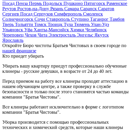
Посад
Пенза
Пермь
Подольск
Пушкино
Пятигорск
Раменское
Реутов
Ростов-на-Дону
Рязань
Самара
Саранск
Саратов
Сергиев Посад
Серпухов
Симферополь
Смоленск
Солнечногорск
Сочи
Ставрополь
Ступино
Таганрог
Тамбов
Тверь
Тольятти
Томск
Троицк
Тула
Тюмень
Улан-Удэ
Ульяновск
Уфа
Ханты-Мансийск
Химки
Челябинск
Череповец
Чехов
Чита
Электросталь
Энгельс
Якутск
Ярославль
Откройте Бюро чистоты Братьев Чистовых в своем городе по
нашей франшизе
Кто приедет убирать
Убирать вашу квартиру приедут профессионально обученные
клинеры - русские девушки, в возрасте от 24 до 40 лет.
Перед приемом на работу все клинеры проходят аттестацию в
нашем обучающем центре, а также проверку в службе
безопасности и только после этого становятся частью команды
компании "Братья Чистовы".
Все клинеры работают исключительно в форме с логотипом
компании "Братья Чистовы".
Уборка производится с помощью профессиональных
технических и химический средств, которые наши клинеры