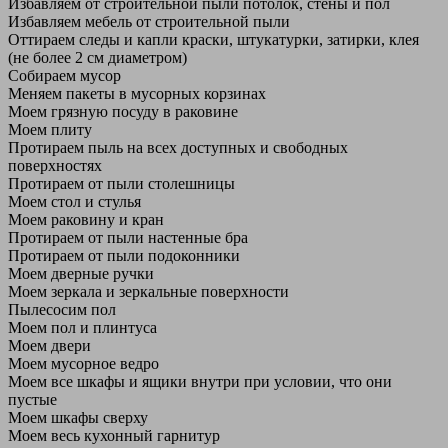
Избавляем от строительной пыли потолок, стены и пол
Избавляем мебель от строительной пыли
Оттираем следы и капли краски, штукатурки, затирки, клея
(не более 2 см диаметром)
Собираем мусор
Меняем пакеты в мусорных корзинах
Моем грязную посуду в раковине
Моем плиту
Протираем пыль на всех доступных и свободных
поверхностях
Протираем от пыли столешницы
Моем стол и стулья
Моем раковину и кран
Протираем от пыли настенные бра
Протираем от пыли подоконники
Моем дверные ручки
Моем зеркала и зеркальные поверхности
Пылесосим пол
Моем пол и плинтуса
Моем двери
Моем мусорное ведро
Моем все шкафы и ящики внутри при условии, что они
пустые
Моем шкафы сверху
Моем весь кухонный гарнитур