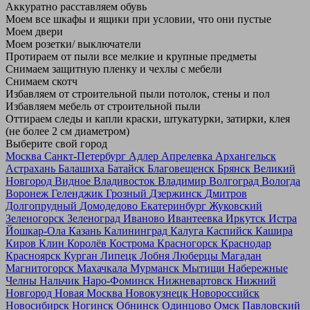
Аккуратно расставляем обувь
Моем все шкафы и ящики при условии, что они пустые
Моем двери
Моем розетки/ выключатели
Протираем от пыли все мелкие и крупные предметы
Снимаем защитную пленку и чехлы с мебели
Снимаем скотч
Избавляем от строительной пыли потолок, стены и пол
Избавляем мебель от строительной пыли
Оттираем следы и капли краски, штукатурки, затирки, клея
(не более 2 см диаметром)
Выберите свой город
Москва
Санкт-Петербург
Адлер
Апрелевка
Архангельск
Астрахань
Балашиха
Батайск
Благовещенск
Брянск
Великий
Новгород
Видное
Владивосток
Владимир
Волгоград
Вологда
Воронеж
Геленджик
Грозный
Дзержинск
Дмитров
Долгопрудный
Домодедово
Екатеринбург
Жуковский
Зеленогорск
Зеленоград
Иваново
Ивантеевка
Иркутск
Истра
Йошкар-Ола
Казань
Калининград
Калуга
Каспийск
Кашира
Киров
Клин
Королёв
Кострома
Красногорск
Краснодар
Красноярск
Курган
Липецк
Лобня
Люберцы
Магадан
Магнитогорск
Махачкала
Мурманск
Мытищи
Набережные
Челны
Нальчик
Наро-Фоминск
Нижневартовск
Нижний
Новгород
Новая Москва
Новокузнецк
Новороссийск
Новосибирск
Ногинск
Обнинск
Одинцово
Омск
Павловский