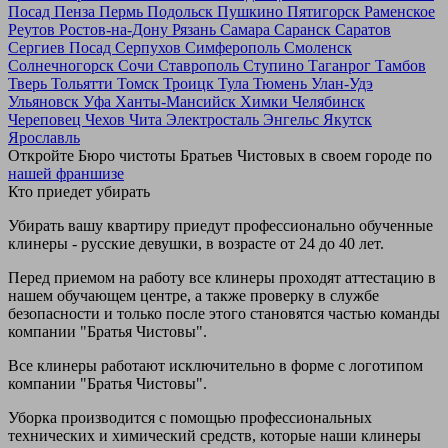
Посад
Пенза
Пермь
Подольск
Пушкино
Пятигорск
Раменское
Реутов
Ростов-на-Дону
Рязань
Самара
Саранск
Саратов
Сергиев Посад
Серпухов
Симферополь
Смоленск
Солнечногорск
Сочи
Ставрополь
Ступино
Таганрог
Тамбов
Тверь
Тольятти
Томск
Троицк
Тула
Тюмень
Улан-Удэ
Ульяновск
Уфа
Ханты-Мансийск
Химки
Челябинск
Череповец
Чехов
Чита
Электросталь
Энгельс
Якутск
Ярославль
Откройте Бюро чистоты Братьев Чистовых в своем городе по
нашей франшизе
Кто приедет убирать
Убирать вашу квартиру приедут профессионально обученные
клинеры - русские девушки, в возрасте от 24 до 40 лет.
Перед приемом на работу все клинеры проходят аттестацию в
нашем обучающем центре, а также проверку в службе
безопасности и только после этого становятся частью команды
компании "Братья Чистовы".
Все клинеры работают исключительно в форме с логотипом
компании "Братья Чистовы".
Уборка производится с помощью профессиональных
технических и химический средств, которые наши клинеры