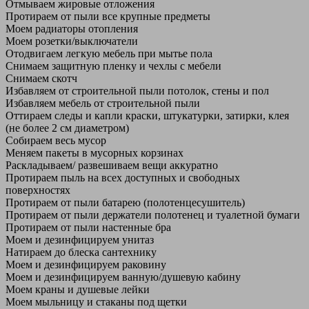
Отмываем жировые отложения
Протираем от пыли все крупные предметы
Моем радиаторы отопления
Моем розетки/выключатели
Отодвигаем легкую мебель при мытье пола
Снимаем защитную пленку и чехлы с мебели
Снимаем скотч
Избавляем от строительной пыли потолок, стены и пол
Избавляем мебель от строительной пыли
Оттираем следы и капли краски, штукатурки, затирки, клея
(не более 2 см диаметром)
Собираем весь мусор
Меняем пакеты в мусорных корзинах
Раскладываем/ развешиваем вещи аккуратно
Протираем пыль на всех доступных и свободных
поверхностях
Протираем от пыли батарею (полотенцесушитель)
Протираем от пыли держатели полотенец и туалетной бумаги
Протираем от пыли настенные бра
Моем и дезинфицируем унитаз
Натираем до блеска сантехнику
Моем и дезинфицируем раковину
Моем и дезинфицируем ванную/душевую кабину
Моем краны и душевые лейки
Моем мыльницу и стаканы под щетки