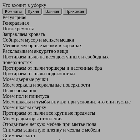
Что входит в уборку
Регу­лярная
Гене­ральная
После ремонта
Заправляем кровать
Собираем мусор и меняем мешки
Меняем мусорные мешки в корзинах
Раскладываем аккуратно вещи
Протираем пыль на всех доступных и свободных
поверхностях
Протираем от пыли торшеры и настенные бра
Протираем от пыли подоконники
Моем дверные ручки
Моем зеркала и зеркальные поверхности
Пылесосим пол
Моем пол и плинтуса
Моем шкафы и тумбы внутри при условии, что они пустые
Моем шкафы сверху
Протираем от пыли все крупные предметы
Моем радиаторы отопления
Отодвигаем легкую мебель при мытье пола
Снимаем защитную пленку и чехлы с мебели
Снимаем скотч