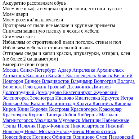
Аккуратно расставляем обувь
Моем все шкафы и ящики при условии, что они пустые
Моем двери
Моем розетки/ выключатели
Протираем от пыли все мелкие и крупные предметы
Снимаем защитную пленку и чехлы с мебели
Снимаем скотч
Избавляем от строительной пыли потолок, стены и пол
Избавляем мебель от строительной пыли
Оттираем следы и капли краски, штукатурки, затирки, клея
(не более 2 см диаметром)
Выберите свой город
Москва
Санкт-Петербург
Адлер
Апрелевка
Архангельск
Астрахань
Балашиха
Батайск
Благовещенск
Брянск
Великий
Новгород
Видное
Владивосток
Владимир
Волгоград
Вологда
Воронеж
Геленджик
Грозный
Дзержинск
Дмитров
Долгопрудный
Домодедово
Екатеринбург
Жуковский
Зеленогорск
Зеленоград
Иваново
Ивантеевка
Иркутск
Истра
Йошкар-Ола
Казань
Калининград
Калуга
Каспийск
Кашира
Киров
Клин
Королёв
Кострома
Красногорск
Краснодар
Красноярск
Курган
Липецк
Лобня
Люберцы
Магадан
Магнитогорск
Махачкала
Мурманск
Мытищи
Набережные
Челны
Нальчик
Наро-Фоминск
Нижневартовск
Нижний
Новгород
Новая Москва
Новокузнецк
Новороссийск
Новосибирск
Ногинск
Обнинск
Одинцово
Омск
Павловский