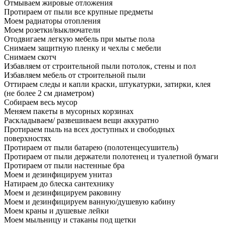
Отмываем жировые отложения
Протираем от пыли все крупные предметы
Моем радиаторы отопления
Моем розетки/выключатели
Отодвигаем легкую мебель при мытье пола
Снимаем защитную пленку и чехлы с мебели
Снимаем скотч
Избавляем от строительной пыли потолок, стены и пол
Избавляем мебель от строительной пыли
Оттираем следы и капли краски, штукатурки, затирки, клея
(не более 2 см диаметром)
Собираем весь мусор
Меняем пакеты в мусорных корзинах
Раскладываем/ развешиваем вещи аккуратно
Протираем пыль на всех доступных и свободных
поверхностях
Протираем от пыли батарею (полотенцесушитель)
Протираем от пыли держатели полотенец и туалетной бумаги
Протираем от пыли настенные бра
Моем и дезинфицируем унитаз
Натираем до блеска сантехнику
Моем и дезинфицируем раковину
Моем и дезинфицируем ванную/душевую кабину
Моем краны и душевые лейки
Моем мыльницу и стаканы под щетки