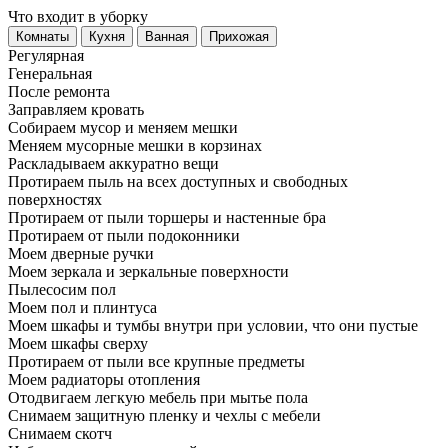
Что входит в уборку
Регу­лярная
Гене­ральная
После ремонта
Заправляем кровать
Собираем мусор и меняем мешки
Меняем мусорные мешки в корзинах
Раскладываем аккуратно вещи
Протираем пыль на всех доступных и свободных
поверхностях
Протираем от пыли торшеры и настенные бра
Протираем от пыли подоконники
Моем дверные ручки
Моем зеркала и зеркальные поверхности
Пылесосим пол
Моем пол и плинтуса
Моем шкафы и тумбы внутри при условии, что они пустые
Моем шкафы сверху
Протираем от пыли все крупные предметы
Моем радиаторы отопления
Отодвигаем легкую мебель при мытье пола
Снимаем защитную пленку и чехлы с мебели
Снимаем скотч