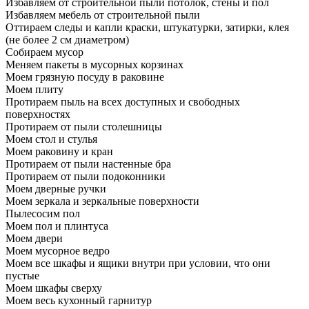
Избавляем от строительной пыли потолок, стены и пол
Избавляем мебель от строительной пыли
Оттираем следы и капли краски, штукатурки, затирки, клея
(не более 2 см диаметром)
Собираем мусор
Меняем пакеты в мусорных корзинах
Моем грязную посуду в раковине
Моем плиту
Протираем пыль на всех доступных и свободных
поверхностях
Протираем от пыли столешницы
Моем стол и стулья
Моем раковину и кран
Протираем от пыли настенные бра
Протираем от пыли подоконники
Моем дверные ручки
Моем зеркала и зеркальные поверхности
Пылесосим пол
Моем пол и плинтуса
Моем двери
Моем мусорное ведро
Моем все шкафы и ящики внутри при условии, что они
пустые
Моем шкафы сверху
Моем весь кухонный гарнитур