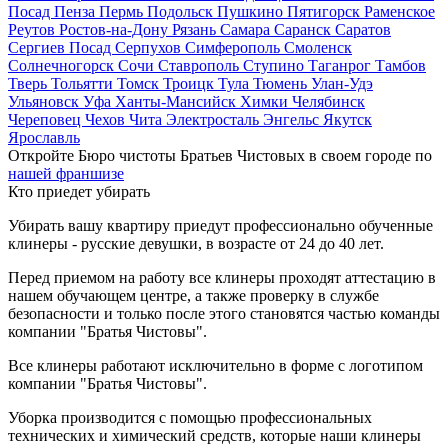
Посад
Пенза
Пермь
Подольск
Пушкино
Пятигорск
Раменское
Реутов
Ростов-на-Дону
Рязань
Самара
Саранск
Саратов
Сергиев Посад
Серпухов
Симферополь
Смоленск
Солнечногорск
Сочи
Ставрополь
Ступино
Таганрог
Тамбов
Тверь
Тольятти
Томск
Троицк
Тула
Тюмень
Улан-Удэ
Ульяновск
Уфа
Ханты-Мансийск
Химки
Челябинск
Череповец
Чехов
Чита
Электросталь
Энгельс
Якутск
Ярославль
Откройте Бюро чистоты Братьев Чистовых в своем городе по
нашей франшизе
Кто приедет убирать
Убирать вашу квартиру приедут профессионально обученные
клинеры - русские девушки, в возрасте от 24 до 40 лет.
Перед приемом на работу все клинеры проходят аттестацию в
нашем обучающем центре, а также проверку в службе
безопасности и только после этого становятся частью команды
компании "Братья Чистовы".
Все клинеры работают исключительно в форме с логотипом
компании "Братья Чистовы".
Уборка производится с помощью профессиональных
технических и химический средств, которые наши клинеры