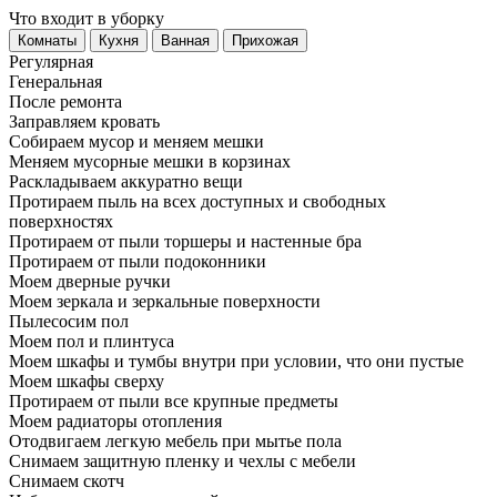
Что входит в уборку
Регу­лярная
Гене­ральная
После ремонта
Заправляем кровать
Собираем мусор и меняем мешки
Меняем мусорные мешки в корзинах
Раскладываем аккуратно вещи
Протираем пыль на всех доступных и свободных
поверхностях
Протираем от пыли торшеры и настенные бра
Протираем от пыли подоконники
Моем дверные ручки
Моем зеркала и зеркальные поверхности
Пылесосим пол
Моем пол и плинтуса
Моем шкафы и тумбы внутри при условии, что они пустые
Моем шкафы сверху
Протираем от пыли все крупные предметы
Моем радиаторы отопления
Отодвигаем легкую мебель при мытье пола
Снимаем защитную пленку и чехлы с мебели
Снимаем скотч