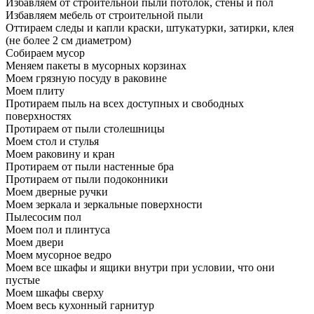
Избавляем от строительной пыли потолок, стены и пол
Избавляем мебель от строительной пыли
Оттираем следы и капли краски, штукатурки, затирки, клея
(не более 2 см диаметром)
Собираем мусор
Меняем пакеты в мусорных корзинах
Моем грязную посуду в раковине
Моем плиту
Протираем пыль на всех доступных и свободных
поверхностях
Протираем от пыли столешницы
Моем стол и стулья
Моем раковину и кран
Протираем от пыли настенные бра
Протираем от пыли подоконники
Моем дверные ручки
Моем зеркала и зеркальные поверхности
Пылесосим пол
Моем пол и плинтуса
Моем двери
Моем мусорное ведро
Моем все шкафы и ящики внутри при условии, что они
пустые
Моем шкафы сверху
Моем весь кухонный гарнитур