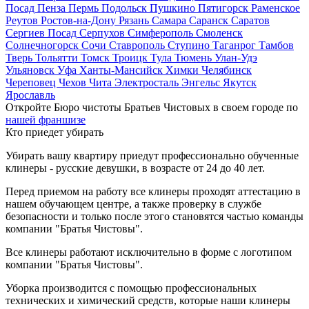
Посад
Пенза
Пермь
Подольск
Пушкино
Пятигорск
Раменское
Реутов
Ростов-на-Дону
Рязань
Самара
Саранск
Саратов
Сергиев Посад
Серпухов
Симферополь
Смоленск
Солнечногорск
Сочи
Ставрополь
Ступино
Таганрог
Тамбов
Тверь
Тольятти
Томск
Троицк
Тула
Тюмень
Улан-Удэ
Ульяновск
Уфа
Ханты-Мансийск
Химки
Челябинск
Череповец
Чехов
Чита
Электросталь
Энгельс
Якутск
Ярославль
Откройте Бюро чистоты Братьев Чистовых в своем городе по
нашей франшизе
Кто приедет убирать
Убирать вашу квартиру приедут профессионально обученные
клинеры - русские девушки, в возрасте от 24 до 40 лет.
Перед приемом на работу все клинеры проходят аттестацию в
нашем обучающем центре, а также проверку в службе
безопасности и только после этого становятся частью команды
компании "Братья Чистовы".
Все клинеры работают исключительно в форме с логотипом
компании "Братья Чистовы".
Уборка производится с помощью профессиональных
технических и химический средств, которые наши клинеры