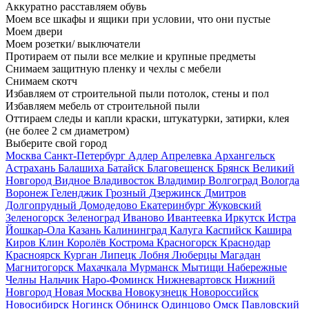
Аккуратно расставляем обувь
Моем все шкафы и ящики при условии, что они пустые
Моем двери
Моем розетки/ выключатели
Протираем от пыли все мелкие и крупные предметы
Снимаем защитную пленку и чехлы с мебели
Снимаем скотч
Избавляем от строительной пыли потолок, стены и пол
Избавляем мебель от строительной пыли
Оттираем следы и капли краски, штукатурки, затирки, клея
(не более 2 см диаметром)
Выберите свой город
Москва
Санкт-Петербург
Адлер
Апрелевка
Архангельск
Астрахань
Балашиха
Батайск
Благовещенск
Брянск
Великий
Новгород
Видное
Владивосток
Владимир
Волгоград
Вологда
Воронеж
Геленджик
Грозный
Дзержинск
Дмитров
Долгопрудный
Домодедово
Екатеринбург
Жуковский
Зеленогорск
Зеленоград
Иваново
Ивантеевка
Иркутск
Истра
Йошкар-Ола
Казань
Калининград
Калуга
Каспийск
Кашира
Киров
Клин
Королёв
Кострома
Красногорск
Краснодар
Красноярск
Курган
Липецк
Лобня
Люберцы
Магадан
Магнитогорск
Махачкала
Мурманск
Мытищи
Набережные
Челны
Нальчик
Наро-Фоминск
Нижневартовск
Нижний
Новгород
Новая Москва
Новокузнецк
Новороссийск
Новосибирск
Ногинск
Обнинск
Одинцово
Омск
Павловский