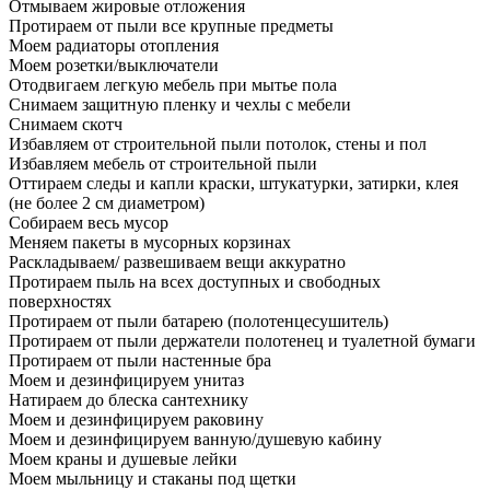
Отмываем жировые отложения
Протираем от пыли все крупные предметы
Моем радиаторы отопления
Моем розетки/выключатели
Отодвигаем легкую мебель при мытье пола
Снимаем защитную пленку и чехлы с мебели
Снимаем скотч
Избавляем от строительной пыли потолок, стены и пол
Избавляем мебель от строительной пыли
Оттираем следы и капли краски, штукатурки, затирки, клея
(не более 2 см диаметром)
Собираем весь мусор
Меняем пакеты в мусорных корзинах
Раскладываем/ развешиваем вещи аккуратно
Протираем пыль на всех доступных и свободных
поверхностях
Протираем от пыли батарею (полотенцесушитель)
Протираем от пыли держатели полотенец и туалетной бумаги
Протираем от пыли настенные бра
Моем и дезинфицируем унитаз
Натираем до блеска сантехнику
Моем и дезинфицируем раковину
Моем и дезинфицируем ванную/душевую кабину
Моем краны и душевые лейки
Моем мыльницу и стаканы под щетки