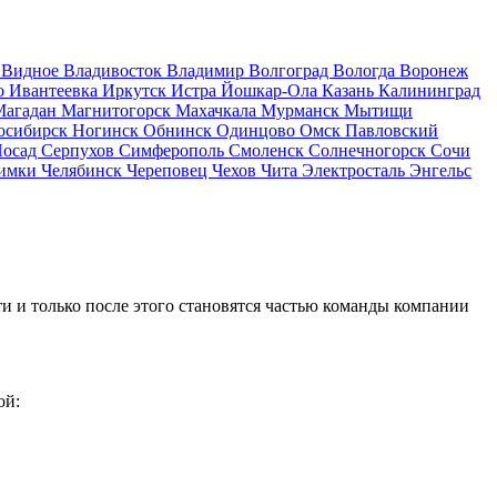
д
Видное
Владивосток
Владимир
Волгоград
Вологда
Воронеж
о
Ивантеевка
Иркутск
Истра
Йошкар-Ола
Казань
Калининград
Магадан
Магнитогорск
Махачкала
Мурманск
Мытищи
осибирск
Ногинск
Обнинск
Одинцово
Омск
Павловский
Посад
Серпухов
Симферополь
Смоленск
Солнечногорск
Сочи
имки
Челябинск
Череповец
Чехов
Чита
Электросталь
Энгельс
и и только после этого становятся частью команды компании
ой: