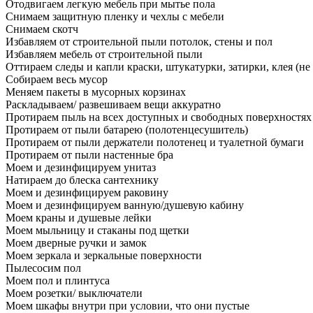
Отодвигаем легкую мебель при мытье пола
Снимаем защитную пленку и чехлы с мебели
Снимаем скотч
Избавляем от строительной пыли потолок, стены и пол
Избавляем мебель от строительной пыли
Оттираем следы и капли краски, штукатурки, затирки, клея (не
Собираем весь мусор
Меняем пакеты в мусорных корзинах
Раскладываем/ развешиваем вещи аккуратно
Протираем пыль на всех доступных и свободных поверхностях
Протираем от пыли батарею (полотенцесушитель)
Протираем от пыли держатели полотенец и туалетной бумаги
Протираем от пыли настенные бра
Моем и дезинфицируем унитаз
Натираем до блеска сантехнику
Моем и дезинфицируем раковину
Моем и дезинфицируем ванную/душевую кабину
Моем краны и душевые лейки
Моем мыльницу и стаканы под щетки
Моем дверные ручки и замок
Моем зеркала и зеркальные поверхности
Пылесосим пол
Моем пол и плинтуса
Моем розетки/ выключатели
Моем шкафы внутри при условии, что они пустые