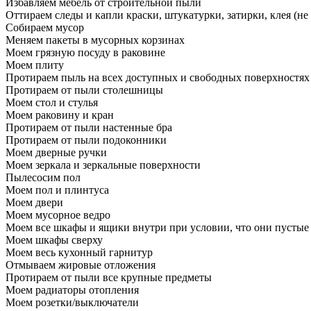
Избавляем мебель от строительной пыли
Оттираем следы и капли краски, штукатурки, затирки, клея (не
Собираем мусор
Меняем пакеты в мусорных корзинах
Моем грязную посуду в раковине
Моем плиту
Протираем пыль на всех доступных и свободных поверхностях
Протираем от пыли столешницы
Моем стол и стулья
Моем раковину и кран
Протираем от пыли настенные бра
Протираем от пыли подоконники
Моем дверные ручки
Моем зеркала и зеркальные поверхности
Пылесосим пол
Моем пол и плинтуса
Моем двери
Моем мусорное ведро
Моем все шкафы и ящики внутри при условии, что они пустые
Моем шкафы сверху
Моем весь кухонный гарнитур
Отмываем жировые отложения
Протираем от пыли все крупные предметы
Моем радиаторы отопления
Моем розетки/выключатели