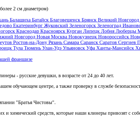
 более 2 см диаметром)
хань
Балашиха
Батайск
Благовещенск
Брянск
Великий Новгоро
едово
Екатеринбург
Жуковский
Зеленогорск
Зеленоград
Иванов
ногорск
Краснодар
Красноярск
Курган
Липецк
Лобня
Люберцы
ижний Новгород
Новая Москва
Новокузнецк
Новороссийск
Нов
еутов
Ростов-на-Дону
Рязань
Самара
Саранск
Саратов
Сергиев 
роицк
Тула
Тюмень
Улан-Удэ
Ульяновск
Уфа
Ханты-Мансийск
Х
ашей франшизе
еры - русские девушки, в возрасте от 24 до 40 лет.
ашем обучающем центре, а также проверку в службе безопасност
мпании "Братья Чистовы".
х и химический средств, которые наши клинеры привозят с соб