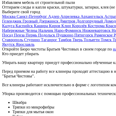
Избавляем мебель от строительной пыли
Оттираем следы и капли краски, штукатурки, затирки, клея (не
Выберите свой город
Москва
Санкт-Петербург
Адлер
Апрелевка
Архангельск
Астра
Геленджик
Грозный
Дзержинск
Дмитров
Долгопрудный
Домод
Калуга
Каспийск
Кашира
Киров
Клин
Королёв
Кострома
Крас
Набережные Челны
Нальчик
Наро-Фоминск
Нижневартовск
Н
Посад
Пенза
Пермь
Подольск
Пушкино
Пятигорск
Раменское
Р
Ставрополь
Ступино
Таганрог
Тамбов
Тверь
Тольятти
Томск
Т
Якутск
Ярославль
Откройте Бюро чистоты Братьев Чистовых в своем городе по
н
Кто приедет убирать
Убирать вашу квартиру приедут профессионально обученные клин
Перед приемом на работу все клинеры проходят аттестацию в н
"Братья Чистовы".
Все клинеры работают исключительно в форме с логотипом ко
Уборка производится с помощью профессиональных технически
Швабра
Тряпки из микрофибры
Тряпки для мытья окон