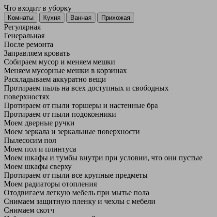
Что входит в уборку
Регу­лярная
Гене­ральная
После ремонта
Заправляем кровать
Собираем мусор и меняем мешки
Меняем мусорные мешки в корзинах
Раскладываем аккуратно вещи
Протираем пыль на всех доступных и свободных
поверхностях
Протираем от пыли торшеры и настенные бра
Протираем от пыли подоконники
Моем дверные ручки
Моем зеркала и зеркальные поверхности
Пылесосим пол
Моем пол и плинтуса
Моем шкафы и тумбы внутри при условии, что они пустые
Моем шкафы сверху
Протираем от пыли все крупные предметы
Моем радиаторы отопления
Отодвигаем легкую мебель при мытье пола
Снимаем защитную пленку и чехлы с мебели
Снимаем скотч