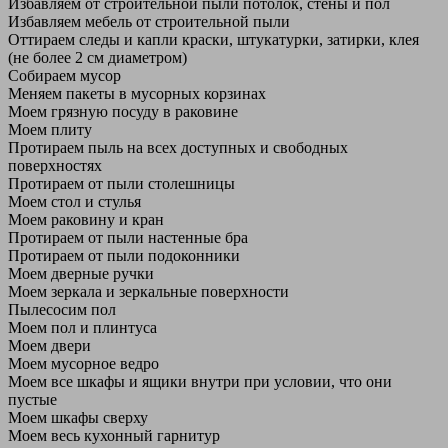
Избавляем от строительной пыли потолок, стены и пол
Избавляем мебель от строительной пыли
Оттираем следы и капли краски, штукатурки, затирки, клея
(не более 2 см диаметром)
Собираем мусор
Меняем пакеты в мусорных корзинах
Моем грязную посуду в раковине
Моем плиту
Протираем пыль на всех доступных и свободных
поверхностях
Протираем от пыли столешницы
Моем стол и стулья
Моем раковину и кран
Протираем от пыли настенные бра
Протираем от пыли подоконники
Моем дверные ручки
Моем зеркала и зеркальные поверхности
Пылесосим пол
Моем пол и плинтуса
Моем двери
Моем мусорное ведро
Моем все шкафы и ящики внутри при условии, что они
пустые
Моем шкафы сверху
Моем весь кухонный гарнитур