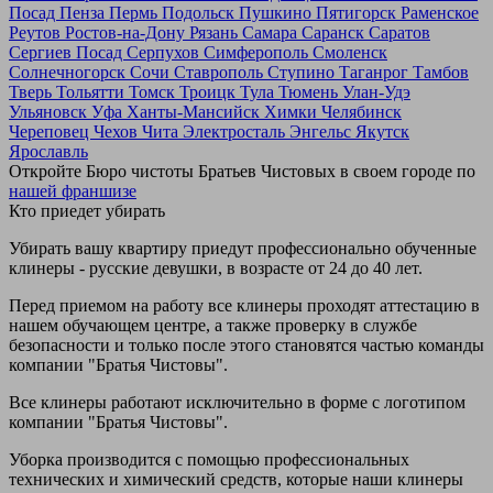
Посад
Пенза
Пермь
Подольск
Пушкино
Пятигорск
Раменское
Реутов
Ростов-на-Дону
Рязань
Самара
Саранск
Саратов
Сергиев Посад
Серпухов
Симферополь
Смоленск
Солнечногорск
Сочи
Ставрополь
Ступино
Таганрог
Тамбов
Тверь
Тольятти
Томск
Троицк
Тула
Тюмень
Улан-Удэ
Ульяновск
Уфа
Ханты-Мансийск
Химки
Челябинск
Череповец
Чехов
Чита
Электросталь
Энгельс
Якутск
Ярославль
Откройте Бюро чистоты Братьев Чистовых в своем городе по
нашей франшизе
Кто приедет убирать
Убирать вашу квартиру приедут профессионально обученные
клинеры - русские девушки, в возрасте от 24 до 40 лет.
Перед приемом на работу все клинеры проходят аттестацию в
нашем обучающем центре, а также проверку в службе
безопасности и только после этого становятся частью команды
компании "Братья Чистовы".
Все клинеры работают исключительно в форме с логотипом
компании "Братья Чистовы".
Уборка производится с помощью профессиональных
технических и химический средств, которые наши клинеры