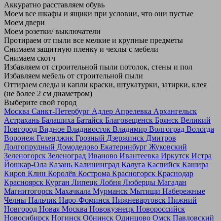
Аккуратно расставляем обувь
Моем все шкафы и ящики при условии, что они пустые
Моем двери
Моем розетки/ выключатели
Протираем от пыли все мелкие и крупные предметы
Снимаем защитную пленку и чехлы с мебели
Снимаем скотч
Избавляем от строительной пыли потолок, стены и пол
Избавляем мебель от строительной пыли
Оттираем следы и капли краски, штукатурки, затирки, клея
(не более 2 см диаметром)
Выберите свой город
Москва
Санкт-Петербург
Адлер
Апрелевка
Архангельск
Астрахань
Балашиха
Батайск
Благовещенск
Брянск
Великий
Новгород
Видное
Владивосток
Владимир
Волгоград
Вологда
Воронеж
Геленджик
Грозный
Дзержинск
Дмитров
Долгопрудный
Домодедово
Екатеринбург
Жуковский
Зеленогорск
Зеленоград
Иваново
Ивантеевка
Иркутск
Истра
Йошкар-Ола
Казань
Калининград
Калуга
Каспийск
Кашира
Киров
Клин
Королёв
Кострома
Красногорск
Краснодар
Красноярск
Курган
Липецк
Лобня
Люберцы
Магадан
Магнитогорск
Махачкала
Мурманск
Мытищи
Набережные
Челны
Нальчик
Наро-Фоминск
Нижневартовск
Нижний
Новгород
Новая Москва
Новокузнецк
Новороссийск
Новосибирск
Ногинск
Обнинск
Одинцово
Омск
Павловский