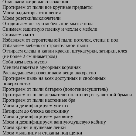
Отмываем жировые отложения
Протираем от пыли все крупные предметы
Моем радиаторы отопления
Моем розетки/выключатели
Отодвигаем легкую мебель при мытье пола
Снимаем защитную пленку и чехлы с мебели
Снимаем скотч
Избавляем от строительной пыли потолок, стены и пол
Избавляем мебель от строительной пыли
Оттираем следы и капли краски, штукатурки, затирки, клея
(не более 2 см диаметром)
Собираем весь мусор
Меняем пакеты в мусорных корзинах
Раскладываем/ развешиваем вещи аккуратно
Протираем пыль на всех доступных и свободных
поверхностях
Протираем от пыли батарею (полотенцесушитель)
Протираем от пыли держатели полотенец и туалетной бумаги
Протираем от пыли настенные бра
Моем и дезинфицируем унитаз
Натираем до блеска сантехнику
Моем и дезинфицируем раковину
Моем и дезинфицируем ванную/душевую кабину
Моем краны и душевые лейки
Моем мыльницу и стаканы под щетки