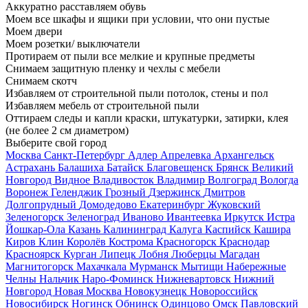
Аккуратно расставляем обувь
Моем все шкафы и ящики при условии, что они пустые
Моем двери
Моем розетки/ выключатели
Протираем от пыли все мелкие и крупные предметы
Снимаем защитную пленку и чехлы с мебели
Снимаем скотч
Избавляем от строительной пыли потолок, стены и пол
Избавляем мебель от строительной пыли
Оттираем следы и капли краски, штукатурки, затирки, клея
(не более 2 см диаметром)
Выберите свой город
Москва
Санкт-Петербург
Адлер
Апрелевка
Архангельск
Астрахань
Балашиха
Батайск
Благовещенск
Брянск
Великий
Новгород
Видное
Владивосток
Владимир
Волгоград
Вологда
Воронеж
Геленджик
Грозный
Дзержинск
Дмитров
Долгопрудный
Домодедово
Екатеринбург
Жуковский
Зеленогорск
Зеленоград
Иваново
Ивантеевка
Иркутск
Истра
Йошкар-Ола
Казань
Калининград
Калуга
Каспийск
Кашира
Киров
Клин
Королёв
Кострома
Красногорск
Краснодар
Красноярск
Курган
Липецк
Лобня
Люберцы
Магадан
Магнитогорск
Махачкала
Мурманск
Мытищи
Набережные
Челны
Нальчик
Наро-Фоминск
Нижневартовск
Нижний
Новгород
Новая Москва
Новокузнецк
Новороссийск
Новосибирск
Ногинск
Обнинск
Одинцово
Омск
Павловский