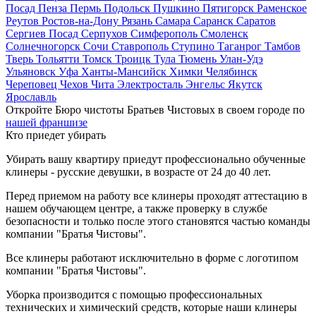
Посад
Пенза
Пермь
Подольск
Пушкино
Пятигорск
Раменское
Реутов
Ростов-на-Дону
Рязань
Самара
Саранск
Саратов
Сергиев Посад
Серпухов
Симферополь
Смоленск
Солнечногорск
Сочи
Ставрополь
Ступино
Таганрог
Тамбов
Тверь
Тольятти
Томск
Троицк
Тула
Тюмень
Улан-Удэ
Ульяновск
Уфа
Ханты-Мансийск
Химки
Челябинск
Череповец
Чехов
Чита
Электросталь
Энгельс
Якутск
Ярославль
Откройте Бюро чистоты Братьев Чистовых в своем городе по
нашей франшизе
Кто приедет убирать
Убирать вашу квартиру приедут профессионально обученные
клинеры - русские девушки, в возрасте от 24 до 40 лет.
Перед приемом на работу все клинеры проходят аттестацию в
нашем обучающем центре, а также проверку в службе
безопасности и только после этого становятся частью команды
компании "Братья Чистовы".
Все клинеры работают исключительно в форме с логотипом
компании "Братья Чистовы".
Уборка производится с помощью профессиональных
технических и химический средств, которые наши клинеры