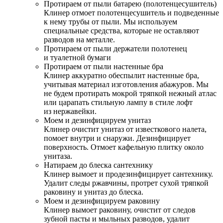
Протираем от пыли батарею (полотенцесушитель)
Клинер отмоет полотенцесушитель и подведенные
к нему трубы от пыли. Мы используем
специальные средства, которые не оставляют
разводов на металле.
Протираем от пыли держатели полотенец
и туалетной бумаги
Протираем от пыли настенные бра
Клинер аккуратно обеспылит настенные бра,
учитывая материал изготовления абажуров. Мы
не будем протирать мокрой тряпкой нежный атлас
или царапать стильную лампу в стиле лофт
из нержавейки.
Моем и дезинфицируем унитаз
Клинер очистит унитаз от известкового налета,
помоет внутри и снаружи. Дезинфицирует
поверхность. Отмоет кафельную плитку около
унитаза.
Натираем до блеска сантехнику
Клинер вымоет и продезинфицирует сантехнику.
Удалит следы ржавчины, протрет сухой тряпкой
раковину и унитаз до блеска.
Моем и дезинфицируем раковину
Клинер вымоет раковину, очистит от следов
зубной пасты и мыльных разводов, удалит