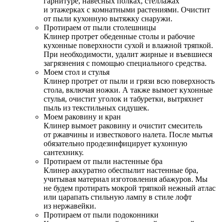
гарнитуре, навесных полках, стеллажах
и этажерках с комнатными растениями. Очистит
от пыли кухонную вытяжку снаружи.
Протираем от пыли столешницы
Клинер протрет обеденные столы и рабочие
кухонные поверхности сухой и влажной тряпкой.
При необходимости, удалит жирные и въевшиеся
загрязнения с помощью специального средства.
Моем стол и стулья
Клинер протрет от пыли и грязи всю поверхность
стола, включая ножки. А также вымоет кухонные
стулья, очистит уголок и табуретки, вытряхнет
пыль из текстильных сидушек.
Моем раковину и кран
Клинер вымоет раковину и очистит смеситель
от ржавчины и известкового налета. После мытья
обязательно продезинфицирует кухонную
сантехнику.
Протираем от пыли настенные бра
Клинер аккуратно обеспылит настенные бра,
учитывая материал изготовления абажуров. Мы
не будем протирать мокрой тряпкой нежный атлас
или царапать стильную лампу в стиле лофт
из нержавейки.
Протираем от пыли подоконники