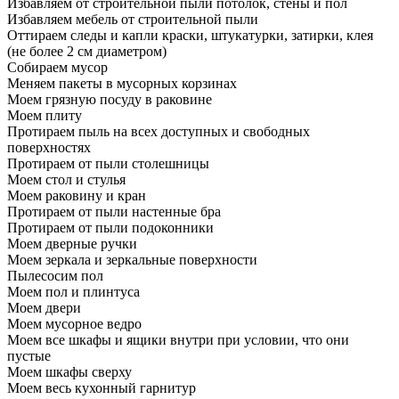
Избавляем от строительной пыли потолок, стены и пол
Избавляем мебель от строительной пыли
Оттираем следы и капли краски, штукатурки, затирки, клея
(не более 2 см диаметром)
Собираем мусор
Меняем пакеты в мусорных корзинах
Моем грязную посуду в раковине
Моем плиту
Протираем пыль на всех доступных и свободных
поверхностях
Протираем от пыли столешницы
Моем стол и стулья
Моем раковину и кран
Протираем от пыли настенные бра
Протираем от пыли подоконники
Моем дверные ручки
Моем зеркала и зеркальные поверхности
Пылесосим пол
Моем пол и плинтуса
Моем двери
Моем мусорное ведро
Моем все шкафы и ящики внутри при условии, что они
пустые
Моем шкафы сверху
Моем весь кухонный гарнитур