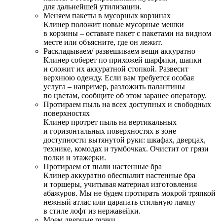
для дальнейшей утилизации.
Меняем пакеты в мусорных корзинах
Клинер положит новые мусорные мешки
в корзины – оставьте пакет с пакетами на видном
месте или объясните, где он лежит.
Раскладываем/ развешиваем вещи аккуратно
Клинер соберет по прихожей шарфики, шапки
и сложит их аккуратной стопкой. Развесит
верхнюю одежду. Если вам требуется особая
услуга – например, разложить палантины
по цветам, сообщите об этом заранее оператору.
Протираем пыль на всех доступных и свободных
поверхностях
Клинер протрет пыль на вертикальных
и горизонтальных поверхностях в зоне
доступности вытянутой руки: шкафах, дверцах,
технике, комодах и тумбочках. Очистит от грязи
полки и этажерки.
Протираем от пыли настенные бра
Клинер аккуратно обеспылит настенные бра
и торшеры, учитывая материал изготовления
абажуров. Мы не будем протирать мокрой тряпкой
нежный атлас или царапать стильную лампу
в стиле лофт из нержавейки.
Моем дверные ручки