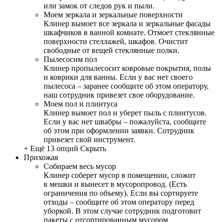
или замок от следов рук и пыли.
Моем зеркала и зеркальные поверхности
Клинер вымоет все зеркала и зеркальные фасады
шкафчиков в ванной комнате. Отмоет стеклянные
поверхности стеллажей, шкафов. Очистит
свободные от вещей стеклянные полки.
Пылесосим пол
Клинер пропылесосит ковровые покрытия, полы
и коврики для ванны. Если у вас нет своего
пылесоса – заранее сообщите об этом оператору,
наш сотрудник привезет свое оборудование.
Моем пол и плинтуса
Клинер вымоет пол и уберет пыль с плинтусов.
Если у вас нет швабры – пожалуйста, сообщите
об этом при оформлении заявки. Сотрудник
привезет свой инструмент.
+ Ещё 13 опций
Скрыть
Прихожая
Собираем весь мусор
Клинер соберет мусор в помещении, сложит
в мешки и вынесет в мусоропровод. (Есть
ограничения по объему). Если вы сортируете
отходы – сообщите об этом оператору перед
уборкой. В этом случае сотрудник подготовит
пакеты с отсортированным мусором