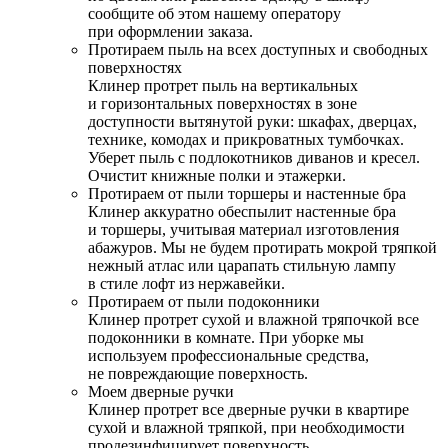
сообщите об этом нашему оператору
при оформлении заказа.
Протираем пыль на всех доступных и свободных
поверхностях
Клинер протрет пыль на вертикальных
и горизонтальных поверхностях в зоне
доступности вытянутой руки: шкафах, дверцах,
технике, комодах и прикроватных тумбочках.
Уберет пыль с подлокотников диванов и кресел.
Очистит книжные полки и этажерки.
Протираем от пыли торшеры и настенные бра
Клинер аккуратно обеспылит настенные бра
и торшеры, учитывая материал изготовления
абажуров. Мы не будем протирать мокрой тряпкой
нежный атлас или царапать стильную лампу
в стиле лофт из нержавейки.
Протираем от пыли подоконники
Клинер протрет сухой и влажной тряпочкой все
подоконники в комнате. При уборке мы
используем профессиональные средства,
не повреждающие поверхность.
Моем дверные ручки
Клинер протрет все дверные ручки в квартире
сухой и влажной тряпкой, при необходимости
продезинфицирует поверхность.