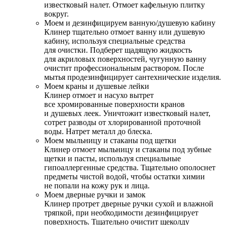
известковый налет. Отмоет кафельную плитку
вокруг.
Моем и дезинфицируем ванную/душевую кабину
Клинер тщательно отмоет ванну или душевую
кабину, используя специальные средства
для очистки. Подберет щадящую жидкость
для акриловых поверхностей, чугунную ванну
очистит профессиональным раствором. После
мытья продезинфицирует сантехнические изделия.
Моем краны и душевые лейки
Клинер отмоет и насухо вытрет
все хромированные поверхности кранов
и душевых леек. Уничтожит известковый налет,
сотрет разводы от хлорированной проточной
воды. Натрет металл до блеска.
Моем мыльницу и стаканы под щетки
Клинер отмоет мыльницу и стаканы под зубные
щетки и пасты, используя специальные
гипоаллергенные средства. Тщательно ополоснет
предметы чистой водой, чтобы остатки химии
не попали на кожу рук и лица.
Моем дверные ручки и замок
Клинер протрет дверные ручки сухой и влажной
тряпкой, при необходимости дезинфицирует
поверхность. Тщательно очистит щеколду