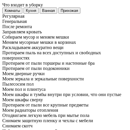
Что входит в уборку
Регу­лярная
Гене­ральная
После ремонта
Заправляем кровать
Собираем мусор и меняем мешки
Меняем мусорные мешки в корзинах
Раскладываем аккуратно вещи
Протираем пыль на всех доступных и свободных
поверхностях
Протираем от пыли торшеры и настенные бра
Протираем от пыли подоконники
Моем дверные ручки
Моем зеркала и зеркальные поверхности
Пылесосим пол
Моем пол и плинтуса
Моем шкафы и тумбы внутри при условии, что они пустые
Моем шкафы сверху
Протираем от пыли все крупные предметы
Моем радиаторы отопления
Отодвигаем легкую мебель при мытье пола
Снимаем защитную пленку и чехлы с мебели
Снимаем скотч