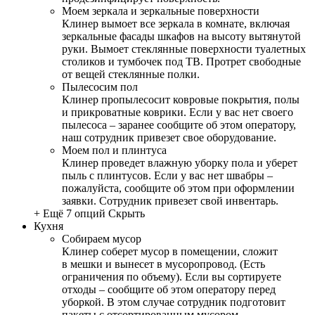
Моем зеркала и зеркальные поверхности
Клинер вымоет все зеркала в комнате, включая
зеркальные фасады шкафов на высоту вытянутой
руки. Вымоет стеклянные поверхности туалетных
столиков и тумбочек под ТВ. Протрет свободные
от вещей стеклянные полки.
Пылесосим пол
Клинер пропылесосит ковровые покрытия, полы
и прикроватные коврики. Если у вас нет своего
пылесоса – заранее сообщите об этом оператору,
наш сотрудник привезет свое оборудование.
Моем пол и плинтуса
Клинер проведет влажную уборку пола и уберет
пыль с плинтусов. Если у вас нет швабры –
пожалуйста, сообщите об этом при оформлении
заявки. Сотрудник привезет свой инвентарь.
+ Ещё 7 опций
Скрыть
Кухня
Собираем мусор
Клинер соберет мусор в помещении, сложит
в мешки и вынесет в мусоропровод. (Есть
ограничения по объему). Если вы сортируете
отходы – сообщите об этом оператору перед
уборкой. В этом случае сотрудник подготовит
пакеты с отсортированным мусором