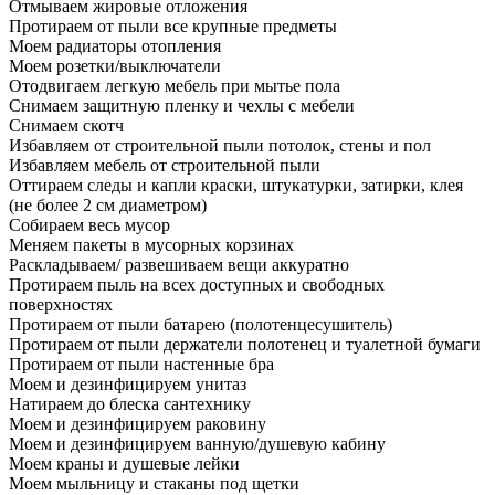
Отмываем жировые отложения
Протираем от пыли все крупные предметы
Моем радиаторы отопления
Моем розетки/выключатели
Отодвигаем легкую мебель при мытье пола
Снимаем защитную пленку и чехлы с мебели
Снимаем скотч
Избавляем от строительной пыли потолок, стены и пол
Избавляем мебель от строительной пыли
Оттираем следы и капли краски, штукатурки, затирки, клея
(не более 2 см диаметром)
Собираем весь мусор
Меняем пакеты в мусорных корзинах
Раскладываем/ развешиваем вещи аккуратно
Протираем пыль на всех доступных и свободных
поверхностях
Протираем от пыли батарею (полотенцесушитель)
Протираем от пыли держатели полотенец и туалетной бумаги
Протираем от пыли настенные бра
Моем и дезинфицируем унитаз
Натираем до блеска сантехнику
Моем и дезинфицируем раковину
Моем и дезинфицируем ванную/душевую кабину
Моем краны и душевые лейки
Моем мыльницу и стаканы под щетки