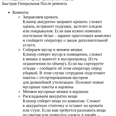
Быстрая
Генеральная
После ремонта
Комнаты
Заправляем кровать
Клинер аккуратно заправит кровать: сложит
одеяла, встряхнет подушки, застелет пледом
или покрывалом. Если вам нужно поменять
постельное белье – заранее приготовьте комплект
и сообщите оператору о заказе дополнительной
услуги.
Собираем мусор и меняем мешки
Клинер соберет мусор в помещении, сложит
в мешки и вынесет в мусоропровод. (Есть
ограничения по объему). Если вы сортируете
отходы – сообщите об этом оператору перед
уборкой. В этом случае сотрудник подготовит
пакеты с отсортированным мусором
для дальнейшей утилизации. Положит новые
мусорные пакеты в корзины.
Меняем мусорные мешки в корзинах
Раскладываем аккуратно вещи
Клинер соберет вещи по комнатам. Сложит
в аккуратную стопочку и оставит на кровати
или стуле. Если вам требуется разложить вещи
по цветам или развесить одежду в шкафу –