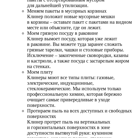
для дальнейшей утилизации.
Меняем пакеты в мусорных корзинах
Клинер положит новые мусорные мешки
в корзины – оставьте пакет с пакетами на видном
месте или объясните, где он лежит.
Моем грязную посуду в раковине
Клинер вымоет посуду, которая уже лежит
в раковине. Вы можете туда заранее сложить
грязные тарелки, чашки и столовые приборы.
Исключение – закопченные сковородки, казаны
и кастрюли, а также посуда с застарелым жиром
на стенках.
Моем плиту
Клинеры моют все типы плиты: газовые,
электрические, индукционные,
стеклокерамические. Мы используем только
профессиональную химию, которая бережно
очищает самые привередливые в уходе
поверхности.
Протираем пыль на всех доступных и свободных
поверхностях
Клинер протрет пыль на вертикальных
и горизонтальных поверхностях в зоне
доступности вытянутой руки: кухонном