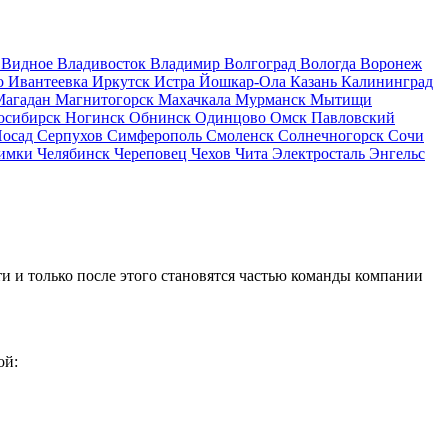
д
Видное
Владивосток
Владимир
Волгоград
Вологда
Воронеж
о
Ивантеевка
Иркутск
Истра
Йошкар-Ола
Казань
Калининград
Магадан
Магнитогорск
Махачкала
Мурманск
Мытищи
осибирск
Ногинск
Обнинск
Одинцово
Омск
Павловский
Посад
Серпухов
Симферополь
Смоленск
Солнечногорск
Сочи
имки
Челябинск
Череповец
Чехов
Чита
Электросталь
Энгельс
и и только после этого становятся частью команды компании
ой: