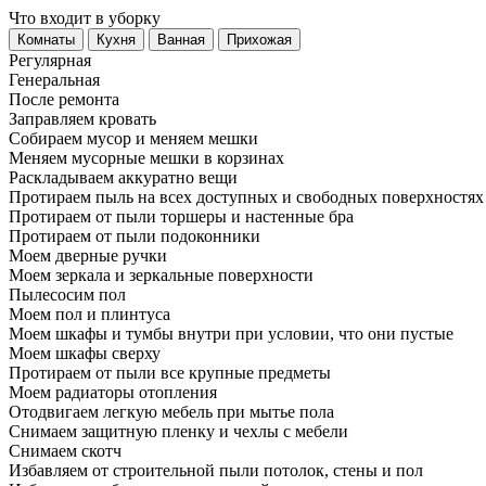
Что входит в уборку
Регу­лярная
Гене­ральная
После ремонта
Заправляем кровать
Собираем мусор и меняем мешки
Меняем мусорные мешки в корзинах
Раскладываем аккуратно вещи
Протираем пыль на всех доступных и свободных поверхностях
Протираем от пыли торшеры и настенные бра
Протираем от пыли подоконники
Моем дверные ручки
Моем зеркала и зеркальные поверхности
Пылесосим пол
Моем пол и плинтуса
Моем шкафы и тумбы внутри при условии, что они пустые
Моем шкафы сверху
Протираем от пыли все крупные предметы
Моем радиаторы отопления
Отодвигаем легкую мебель при мытье пола
Снимаем защитную пленку и чехлы с мебели
Снимаем скотч
Избавляем от строительной пыли потолок, стены и пол