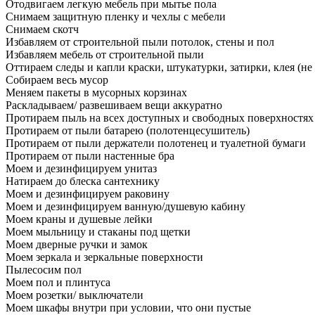
Отодвигаем легкую мебель при мытье пола
Снимаем защитную пленку и чехлы с мебели
Снимаем скотч
Избавляем от строительной пыли потолок, стены и пол
Избавляем мебель от строительной пыли
Оттираем следы и капли краски, штукатурки, затирки, клея (не
Собираем весь мусор
Меняем пакеты в мусорных корзинах
Раскладываем/ развешиваем вещи аккуратно
Протираем пыль на всех доступных и свободных поверхностях
Протираем от пыли батарею (полотенцесушитель)
Протираем от пыли держатели полотенец и туалетной бумаги
Протираем от пыли настенные бра
Моем и дезинфицируем унитаз
Натираем до блеска сантехнику
Моем и дезинфицируем раковину
Моем и дезинфицируем ванную/душевую кабину
Моем краны и душевые лейки
Моем мыльницу и стаканы под щетки
Моем дверные ручки и замок
Моем зеркала и зеркальные поверхности
Пылесосим пол
Моем пол и плинтуса
Моем розетки/ выключатели
Моем шкафы внутри при условии, что они пустые