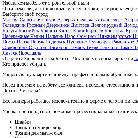
Избавляем мебель от строительной пыли
Оттираем следы и капли краски, штукатурки, затирки, клея (не
Выберите свой город
Москва
Санкт-Петербург
Адлер
Апрелевка
Архангельск
Астра
Геленджик
Грозный
Дзержинск
Дмитров
Долгопрудный
Домод
Калуга
Каспийск
Кашира
Киров
Клин
Королёв
Кострома
Крас
Набережные Челны
Нальчик
Наро-Фоминск
Нижневартовск
Н
Посад
Пенза
Пермь
Подольск
Пушкино
Пятигорск
Раменское
Р
Ставрополь
Ступино
Таганрог
Тамбов
Тверь
Тольятти
Томск
Т
Якутск
Ярославль
Откройте Бюро чистоты Братьев Чистовых в своем городе по
н
Кто приедет убирать
Убирать вашу квартиру приедут профессионально обученные клин
Перед приемом на работу все клинеры проходят аттестацию в н
"Братья Чистовы".
Все клинеры работают исключительно в форме с логотипом ко
Уборка производится с помощью профессиональных технически
Швабра
Тряпки из микрофибры
Тряпки для мытья окон