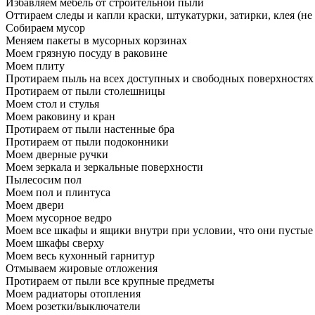
Избавляем мебель от строительной пыли
Оттираем следы и капли краски, штукатурки, затирки, клея (не
Собираем мусор
Меняем пакеты в мусорных корзинах
Моем грязную посуду в раковине
Моем плиту
Протираем пыль на всех доступных и свободных поверхностях
Протираем от пыли столешницы
Моем стол и стулья
Моем раковину и кран
Протираем от пыли настенные бра
Протираем от пыли подоконники
Моем дверные ручки
Моем зеркала и зеркальные поверхности
Пылесосим пол
Моем пол и плинтуса
Моем двери
Моем мусорное ведро
Моем все шкафы и ящики внутри при условии, что они пустые
Моем шкафы сверху
Моем весь кухонный гарнитур
Отмываем жировые отложения
Протираем от пыли все крупные предметы
Моем радиаторы отопления
Моем розетки/выключатели