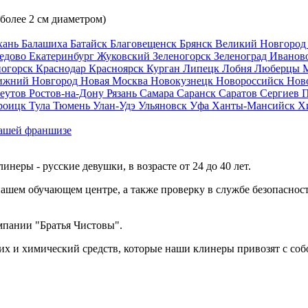
 более 2 см диаметром)
хань
Балашиха
Батайск
Благовещенск
Брянск
Великий Новгоро
едово
Екатеринбург
Жуковский
Зеленогорск
Зеленоград
Иванов
ногорск
Краснодар
Красноярск
Курган
Липецк
Лобня
Люберцы
ижний Новгород
Новая Москва
Новокузнецк
Новороссийск
Нов
еутов
Ростов-на-Дону
Рязань
Самара
Саранск
Саратов
Сергиев 
роицк
Тула
Тюмень
Улан-Удэ
Ульяновск
Уфа
Ханты-Мансийск
Х
ашей франшизе
еры - русские девушки, в возрасте от 24 до 40 лет.
ашем обучающем центре, а также проверку в службе безопасност
мпании "Братья Чистовы".
х и химический средств, которые наши клинеры привозят с соб