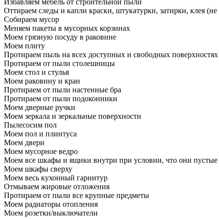
Избавляем мебель от строительной пыли
Оттираем следы и капли краски, штукатурки, затирки, клея (не
Собираем мусор
Меняем пакеты в мусорных корзинах
Моем грязную посуду в раковине
Моем плиту
Протираем пыль на всех доступных и свободных поверхностях
Протираем от пыли столешницы
Моем стол и стулья
Моем раковину и кран
Протираем от пыли настенные бра
Протираем от пыли подоконники
Моем дверные ручки
Моем зеркала и зеркальные поверхности
Пылесосим пол
Моем пол и плинтуса
Моем двери
Моем мусорное ведро
Моем все шкафы и ящики внутри при условии, что они пустые
Моем шкафы сверху
Моем весь кухонный гарнитур
Отмываем жировые отложения
Протираем от пыли все крупные предметы
Моем радиаторы отопления
Моем розетки/выключатели