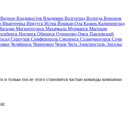
д
Видное
Владивосток
Владимир
Волгоград
Вологда
Воронеж
о
Ивантеевка
Иркутск
Истра
Йошкар-Ола
Казань
Калининград
Магадан
Магнитогорск
Махачкала
Мурманск
Мытищи
осибирск
Ногинск
Обнинск
Одинцово
Омск
Павловский
Посад
Серпухов
Симферополь
Смоленск
Солнечногорск
Сочи
имки
Челябинск
Череповец
Чехов
Чита
Электросталь
Энгельс
и и только после этого становятся частью команды компании
ой: