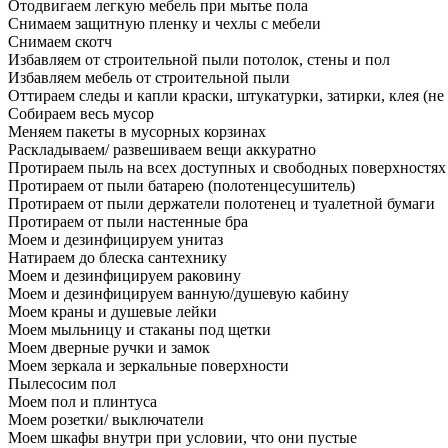
Отодвигаем легкую мебель при мытье пола
Снимаем защитную пленку и чехлы с мебели
Снимаем скотч
Избавляем от строительной пыли потолок, стены и пол
Избавляем мебель от строительной пыли
Оттираем следы и капли краски, штукатурки, затирки, клея (не
Собираем весь мусор
Меняем пакеты в мусорных корзинах
Раскладываем/ развешиваем вещи аккуратно
Протираем пыль на всех доступных и свободных поверхностях
Протираем от пыли батарею (полотенцесушитель)
Протираем от пыли держатели полотенец и туалетной бумаги
Протираем от пыли настенные бра
Моем и дезинфицируем унитаз
Натираем до блеска сантехнику
Моем и дезинфицируем раковину
Моем и дезинфицируем ванную/душевую кабину
Моем краны и душевые лейки
Моем мыльницу и стаканы под щетки
Моем дверные ручки и замок
Моем зеркала и зеркальные поверхности
Пылесосим пол
Моем пол и плинтуса
Моем розетки/ выключатели
Моем шкафы внутри при условии, что они пустые