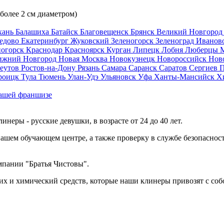
 более 2 см диаметром)
хань
Балашиха
Батайск
Благовещенск
Брянск
Великий Новгоро
едово
Екатеринбург
Жуковский
Зеленогорск
Зеленоград
Иванов
ногорск
Краснодар
Красноярск
Курган
Липецк
Лобня
Люберцы
ижний Новгород
Новая Москва
Новокузнецк
Новороссийск
Нов
еутов
Ростов-на-Дону
Рязань
Самара
Саранск
Саратов
Сергиев 
роицк
Тула
Тюмень
Улан-Удэ
Ульяновск
Уфа
Ханты-Мансийск
Х
ашей франшизе
еры - русские девушки, в возрасте от 24 до 40 лет.
ашем обучающем центре, а также проверку в службе безопасност
мпании "Братья Чистовы".
х и химический средств, которые наши клинеры привозят с соб