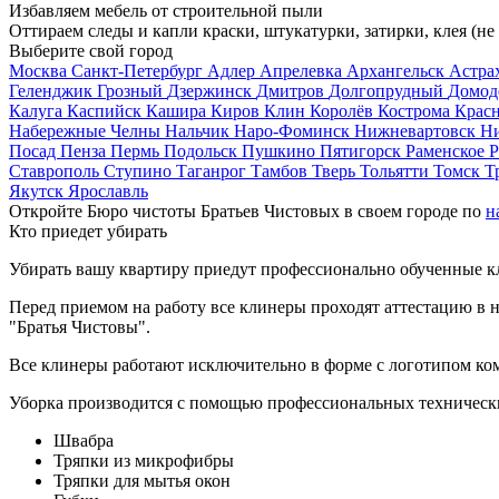
Избавляем мебель от строительной пыли
Оттираем следы и капли краски, штукатурки, затирки, клея (не
Выберите свой город
Москва
Санкт-Петербург
Адлер
Апрелевка
Архангельск
Астра
Геленджик
Грозный
Дзержинск
Дмитров
Долгопрудный
Домод
Калуга
Каспийск
Кашира
Киров
Клин
Королёв
Кострома
Крас
Набережные Челны
Нальчик
Наро-Фоминск
Нижневартовск
Н
Посад
Пенза
Пермь
Подольск
Пушкино
Пятигорск
Раменское
Р
Ставрополь
Ступино
Таганрог
Тамбов
Тверь
Тольятти
Томск
Т
Якутск
Ярославль
Откройте Бюро чистоты Братьев Чистовых в своем городе по
н
Кто приедет убирать
Убирать вашу квартиру приедут профессионально обученные клин
Перед приемом на работу все клинеры проходят аттестацию в н
"Братья Чистовы".
Все клинеры работают исключительно в форме с логотипом ко
Уборка производится с помощью профессиональных технически
Швабра
Тряпки из микрофибры
Тряпки для мытья окон