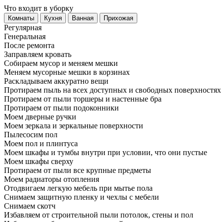
Что входит в уборку
Регу­лярная
Гене­ральная
После ремонта
Заправляем кровать
Собираем мусор и меняем мешки
Меняем мусорные мешки в корзинах
Раскладываем аккуратно вещи
Протираем пыль на всех доступных и свободных поверхностях
Протираем от пыли торшеры и настенные бра
Протираем от пыли подоконники
Моем дверные ручки
Моем зеркала и зеркальные поверхности
Пылесосим пол
Моем пол и плинтуса
Моем шкафы и тумбы внутри при условии, что они пустые
Моем шкафы сверху
Протираем от пыли все крупные предметы
Моем радиаторы отопления
Отодвигаем легкую мебель при мытье пола
Снимаем защитную пленку и чехлы с мебели
Снимаем скотч
Избавляем от строительной пыли потолок, стены и пол