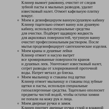
Клинер вымоет раковину, очистит от следов
зубной пасты и мыльных разводов, удалит
известковый налет. Отмоет кафельную плитку
вокруг.
Моем и дезинфицируем ванную/душевую кабину
Клинер тщательно отмоет ванну или душевую
кабину, используя специальные средства
для очистки. Подберет щадящую жидкость
для акриловых поверхностей, чугунную ванну
очистит профессиональным раствором. После
мытья продезинфицирует сантехнические изделия.
Моем краны и душевые лейки
Клинер отмоет и насухо вытрет
все хромированные поверхности кранов
и душевых леек. Уничтожит известковый налет,
сотрет разводы от хлорированной проточной
воды. Натрет металл до блеска.
Моем мыльницу и стаканы под щетки
Клинер отмоет мыльницу и стаканы под зубные
щетки и пасты, используя специальные
гипоаллергенные средства. Тщательно ополоснет
предметы чистой водой, чтобы остатки химии
не попали на кожу рук и лица.
Моем дверные ручки и замок
Клинер протрет дверные ручки сухой и влажной