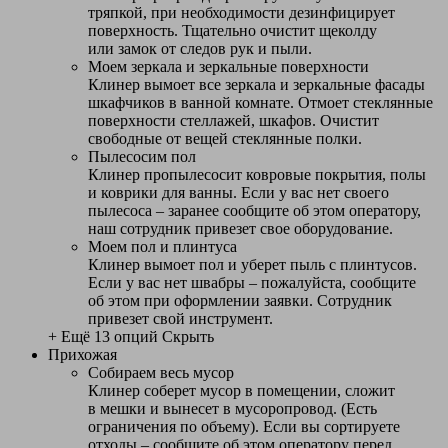
тряпкой, при необходимости дезинфицирует
поверхность. Тщательно очистит щеколду
или замок от следов рук и пыли.
Моем зеркала и зеркальные поверхности
Клинер вымоет все зеркала и зеркальные фасады
шкафчиков в ванной комнате. Отмоет стеклянные
поверхности стеллажей, шкафов. Очистит
свободные от вещей стеклянные полки.
Пылесосим пол
Клинер пропылесосит ковровые покрытия, полы
и коврики для ванны. Если у вас нет своего
пылесоса – заранее сообщите об этом оператору,
наш сотрудник привезет свое оборудование.
Моем пол и плинтуса
Клинер вымоет пол и уберет пыль с плинтусов.
Если у вас нет швабры – пожалуйста, сообщите
об этом при оформлении заявки. Сотрудник
привезет свой инструмент.
+ Ещё 13 опций
Скрыть
Прихожая
Собираем весь мусор
Клинер соберет мусор в помещении, сложит
в мешки и вынесет в мусоропровод. (Есть
ограничения по объему). Если вы сортируете
отходы – сообщите об этом оператору перед