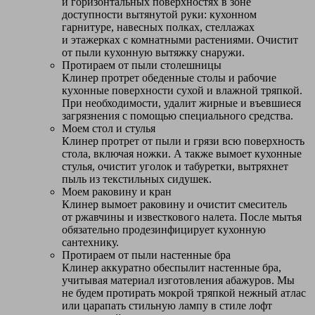
и горизонтальных поверхностях в зоне
доступности вытянутой руки: кухонном
гарнитуре, навесных полках, стеллажах
и этажерках с комнатными растениями. Очистит
от пыли кухонную вытяжку снаружи.
Протираем от пыли столешницы
Клинер протрет обеденные столы и рабочие
кухонные поверхности сухой и влажной тряпкой.
При необходимости, удалит жирные и въевшиеся
загрязнения с помощью специального средства.
Моем стол и стулья
Клинер протрет от пыли и грязи всю поверхность
стола, включая ножки. А также вымоет кухонные
стулья, очистит уголок и табуретки, вытряхнет
пыль из текстильных сидушек.
Моем раковину и кран
Клинер вымоет раковину и очистит смеситель
от ржавчины и известкового налета. После мытья
обязательно продезинфицирует кухонную
сантехнику.
Протираем от пыли настенные бра
Клинер аккуратно обеспылит настенные бра,
учитывая материал изготовления абажуров. Мы
не будем протирать мокрой тряпкой нежный атлас
или царапать стильную лампу в стиле лофт