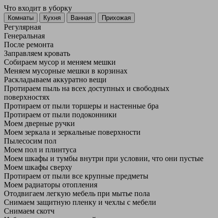
Что входит в уборку
Регу­лярная
Гене­ральная
После ремонта
Заправляем кровать
Собираем мусор и меняем мешки
Меняем мусорные мешки в корзинах
Раскладываем аккуратно вещи
Протираем пыль на всех доступных и свободных
поверхностях
Протираем от пыли торшеры и настенные бра
Протираем от пыли подоконники
Моем дверные ручки
Моем зеркала и зеркальные поверхности
Пылесосим пол
Моем пол и плинтуса
Моем шкафы и тумбы внутри при условии, что они пустые
Моем шкафы сверху
Протираем от пыли все крупные предметы
Моем радиаторы отопления
Отодвигаем легкую мебель при мытье пола
Снимаем защитную пленку и чехлы с мебели
Снимаем скотч