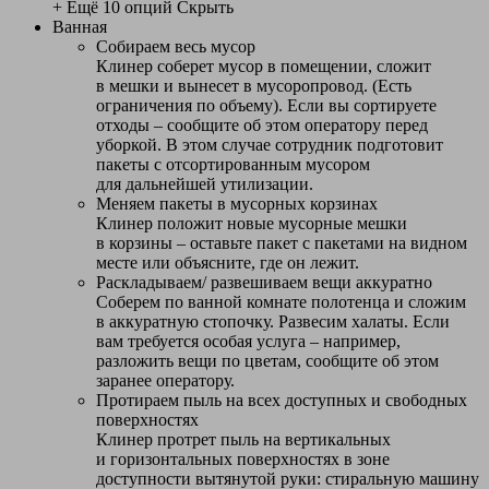
+ Ещё 10 опций
Скрыть
Ванная
Собираем весь мусор
Клинер соберет мусор в помещении, сложит
в мешки и вынесет в мусоропровод. (Есть
ограничения по объему). Если вы сортируете
отходы – сообщите об этом оператору перед
уборкой. В этом случае сотрудник подготовит
пакеты с отсортированным мусором
для дальнейшей утилизации.
Меняем пакеты в мусорных корзинах
Клинер положит новые мусорные мешки
в корзины – оставьте пакет с пакетами на видном
месте или объясните, где он лежит.
Раскладываем/ развешиваем вещи аккуратно
Соберем по ванной комнате полотенца и сложим
в аккуратную стопочку. Развесим халаты. Если
вам требуется особая услуга – например,
разложить вещи по цветам, сообщите об этом
заранее оператору.
Протираем пыль на всех доступных и свободных
поверхностях
Клинер протрет пыль на вертикальных
и горизонтальных поверхностях в зоне
доступности вытянутой руки: стиральную машину