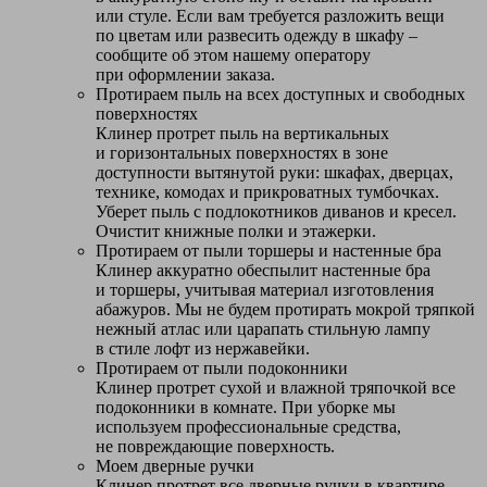
или стуле. Если вам требуется разложить вещи
по цветам или развесить одежду в шкафу –
сообщите об этом нашему оператору
при оформлении заказа.
Протираем пыль на всех доступных и свободных
поверхностях
Клинер протрет пыль на вертикальных
и горизонтальных поверхностях в зоне
доступности вытянутой руки: шкафах, дверцах,
технике, комодах и прикроватных тумбочках.
Уберет пыль с подлокотников диванов и кресел.
Очистит книжные полки и этажерки.
Протираем от пыли торшеры и настенные бра
Клинер аккуратно обеспылит настенные бра
и торшеры, учитывая материал изготовления
абажуров. Мы не будем протирать мокрой тряпкой
нежный атлас или царапать стильную лампу
в стиле лофт из нержавейки.
Протираем от пыли подоконники
Клинер протрет сухой и влажной тряпочкой все
подоконники в комнате. При уборке мы
используем профессиональные средства,
не повреждающие поверхность.
Моем дверные ручки
Клинер протрет все дверные ручки в квартире