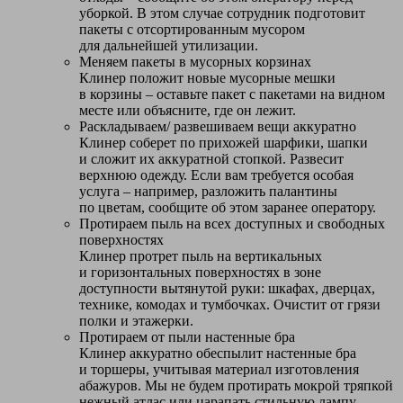
уборкой. В этом случае сотрудник подготовит
пакеты с отсортированным мусором
для дальнейшей утилизации.
Меняем пакеты в мусорных корзинах
Клинер положит новые мусорные мешки
в корзины – оставьте пакет с пакетами на видном
месте или объясните, где он лежит.
Раскладываем/ развешиваем вещи аккуратно
Клинер соберет по прихожей шарфики, шапки
и сложит их аккуратной стопкой. Развесит
верхнюю одежду. Если вам требуется особая
услуга – например, разложить палантины
по цветам, сообщите об этом заранее оператору.
Протираем пыль на всех доступных и свободных
поверхностях
Клинер протрет пыль на вертикальных
и горизонтальных поверхностях в зоне
доступности вытянутой руки: шкафах, дверцах,
технике, комодах и тумбочках. Очистит от грязи
полки и этажерки.
Протираем от пыли настенные бра
Клинер аккуратно обеспылит настенные бра
и торшеры, учитывая материал изготовления
абажуров. Мы не будем протирать мокрой тряпкой
нежный атлас или царапать стильную лампу