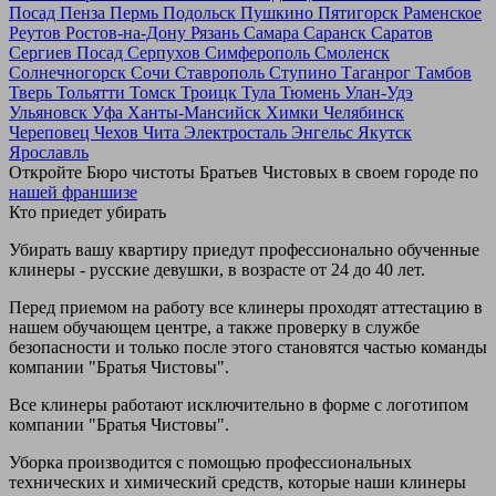
Посад
Пенза
Пермь
Подольск
Пушкино
Пятигорск
Раменское
Реутов
Ростов-на-Дону
Рязань
Самара
Саранск
Саратов
Сергиев Посад
Серпухов
Симферополь
Смоленск
Солнечногорск
Сочи
Ставрополь
Ступино
Таганрог
Тамбов
Тверь
Тольятти
Томск
Троицк
Тула
Тюмень
Улан-Удэ
Ульяновск
Уфа
Ханты-Мансийск
Химки
Челябинск
Череповец
Чехов
Чита
Электросталь
Энгельс
Якутск
Ярославль
Откройте Бюро чистоты Братьев Чистовых в своем городе по
нашей франшизе
Кто приедет убирать
Убирать вашу квартиру приедут профессионально обученные
клинеры - русские девушки, в возрасте от 24 до 40 лет.
Перед приемом на работу все клинеры проходят аттестацию в
нашем обучающем центре, а также проверку в службе
безопасности и только после этого становятся частью команды
компании "Братья Чистовы".
Все клинеры работают исключительно в форме с логотипом
компании "Братья Чистовы".
Уборка производится с помощью профессиональных
технических и химический средств, которые наши клинеры