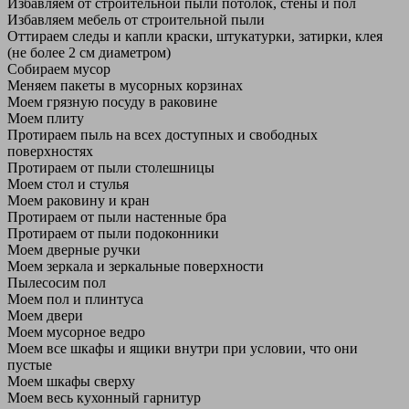
Избавляем от строительной пыли потолок, стены и пол
Избавляем мебель от строительной пыли
Оттираем следы и капли краски, штукатурки, затирки, клея
(не более 2 см диаметром)
Собираем мусор
Меняем пакеты в мусорных корзинах
Моем грязную посуду в раковине
Моем плиту
Протираем пыль на всех доступных и свободных
поверхностях
Протираем от пыли столешницы
Моем стол и стулья
Моем раковину и кран
Протираем от пыли настенные бра
Протираем от пыли подоконники
Моем дверные ручки
Моем зеркала и зеркальные поверхности
Пылесосим пол
Моем пол и плинтуса
Моем двери
Моем мусорное ведро
Моем все шкафы и ящики внутри при условии, что они
пустые
Моем шкафы сверху
Моем весь кухонный гарнитур