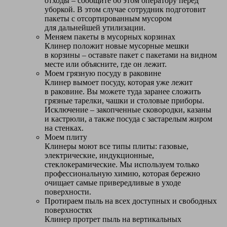
отходы – сообщите об этом оператору перед
уборкой. В этом случае сотрудник подготовит
пакеты с отсортированным мусором
для дальнейшей утилизации.
Меняем пакеты в мусорных корзинах
Клинер положит новые мусорные мешки
в корзины – оставьте пакет с пакетами на видном
месте или объясните, где он лежит.
Моем грязную посуду в раковине
Клинер вымоет посуду, которая уже лежит
в раковине. Вы можете туда заранее сложить
грязные тарелки, чашки и столовые приборы.
Исключение – закопченные сковородки, казаны
и кастрюли, а также посуда с застарелым жиром
на стенках.
Моем плиту
Клинеры моют все типы плиты: газовые,
электрические, индукционные,
стеклокерамические. Мы используем только
профессиональную химию, которая бережно
очищает самые привередливые в уходе
поверхности.
Протираем пыль на всех доступных и свободных
поверхностях
Клинер протрет пыль на вертикальных