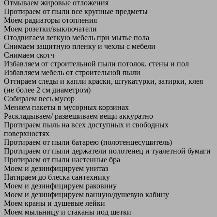
Отмываем жировые отложения
Протираем от пыли все крупные предметы
Моем радиаторы отопления
Моем розетки/выключатели
Отодвигаем легкую мебель при мытье пола
Снимаем защитную пленку и чехлы с мебели
Снимаем скотч
Избавляем от строительной пыли потолок, стены и пол
Избавляем мебель от строительной пыли
Оттираем следы и капли краски, штукатурки, затирки, клея
(не более 2 см диаметром)
Собираем весь мусор
Меняем пакеты в мусорных корзинах
Раскладываем/ развешиваем вещи аккуратно
Протираем пыль на всех доступных и свободных
поверхностях
Протираем от пыли батарею (полотенцесушитель)
Протираем от пыли держатели полотенец и туалетной бумаги
Протираем от пыли настенные бра
Моем и дезинфицируем унитаз
Натираем до блеска сантехнику
Моем и дезинфицируем раковину
Моем и дезинфицируем ванную/душевую кабину
Моем краны и душевые лейки
Моем мыльницу и стаканы под щетки