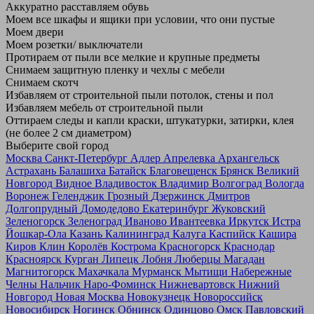
Аккуратно расставляем обувь
Моем все шкафы и ящики при условии, что они пустые
Моем двери
Моем розетки/ выключатели
Протираем от пыли все мелкие и крупные предметы
Снимаем защитную пленку и чехлы с мебели
Снимаем скотч
Избавляем от строительной пыли потолок, стены и пол
Избавляем мебель от строительной пыли
Оттираем следы и капли краски, штукатурки, затирки, клея
(не более 2 см диаметром)
Выберите свой город
Москва
Санкт-Петербург
Адлер
Апрелевка
Архангельск
Астрахань
Балашиха
Батайск
Благовещенск
Брянск
Великий
Новгород
Видное
Владивосток
Владимир
Волгоград
Вологда
Воронеж
Геленджик
Грозный
Дзержинск
Дмитров
Долгопрудный
Домодедово
Екатеринбург
Жуковский
Зеленогорск
Зеленоград
Иваново
Ивантеевка
Иркутск
Истра
Йошкар-Ола
Казань
Калининград
Калуга
Каспийск
Кашира
Киров
Клин
Королёв
Кострома
Красногорск
Краснодар
Красноярск
Курган
Липецк
Лобня
Люберцы
Магадан
Магнитогорск
Махачкала
Мурманск
Мытищи
Набережные
Челны
Нальчик
Наро-Фоминск
Нижневартовск
Нижний
Новгород
Новая Москва
Новокузнецк
Новороссийск
Новосибирск
Ногинск
Обнинск
Одинцово
Омск
Павловский