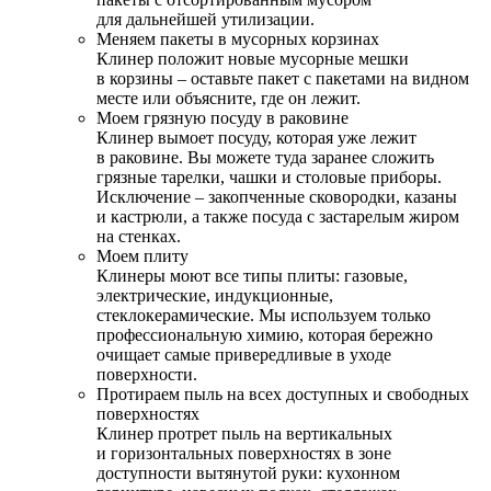
для дальнейшей утилизации.
Меняем пакеты в мусорных корзинах
Клинер положит новые мусорные мешки
в корзины – оставьте пакет с пакетами на видном
месте или объясните, где он лежит.
Моем грязную посуду в раковине
Клинер вымоет посуду, которая уже лежит
в раковине. Вы можете туда заранее сложить
грязные тарелки, чашки и столовые приборы.
Исключение – закопченные сковородки, казаны
и кастрюли, а также посуда с застарелым жиром
на стенках.
Моем плиту
Клинеры моют все типы плиты: газовые,
электрические, индукционные,
стеклокерамические. Мы используем только
профессиональную химию, которая бережно
очищает самые привередливые в уходе
поверхности.
Протираем пыль на всех доступных и свободных
поверхностях
Клинер протрет пыль на вертикальных
и горизонтальных поверхностях в зоне
доступности вытянутой руки: кухонном