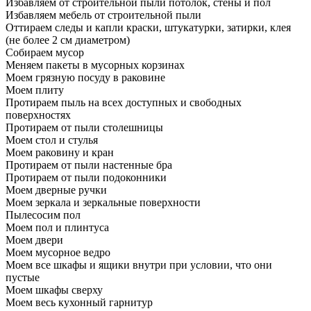
Избавляем от строительной пыли потолок, стены и пол
Избавляем мебель от строительной пыли
Оттираем следы и капли краски, штукатурки, затирки, клея
(не более 2 см диаметром)
Собираем мусор
Меняем пакеты в мусорных корзинах
Моем грязную посуду в раковине
Моем плиту
Протираем пыль на всех доступных и свободных
поверхностях
Протираем от пыли столешницы
Моем стол и стулья
Моем раковину и кран
Протираем от пыли настенные бра
Протираем от пыли подоконники
Моем дверные ручки
Моем зеркала и зеркальные поверхности
Пылесосим пол
Моем пол и плинтуса
Моем двери
Моем мусорное ведро
Моем все шкафы и ящики внутри при условии, что они
пустые
Моем шкафы сверху
Моем весь кухонный гарнитур