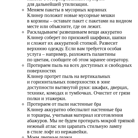
для дальнейшей утилизации.
Меняем пакеты в мусорных корзинах
Клинер положит новые мусорные мешки
в корзины – оставьте пакет с пакетами на видном
месте или объясните, где он лежит.
Раскладываем/ развешиваем вещи аккуратно
Клинер соберет по прихожей шарфики, шапки
и сложит их аккуратной стопкой. Развесит
верхнюю одежду. Если вам требуется особая
услуга – например, разложить палантины
по цветам, сообщите об этом заранее оператору.
Протираем пыль на всех доступных и свободных
поверхностях
Клинер протрет пыль на вертикальных
и горизонтальных поверхностях в зоне
доступности вытянутой руки: шкафах, дверцах,
технике, комодах и тумбочках. Очистит от грязи
полки и этажерки.
Протираем от пыли настенные бра
Клинер аккуратно обеспылит настенные бра
и торшеры, учитывая материал изготовления
абажуров. Мы не будем протирать мокрой тряпкой
нежный атлас или царапать стильную лампу
в стиле лофт из нержавейки.
Моем дверные ручки