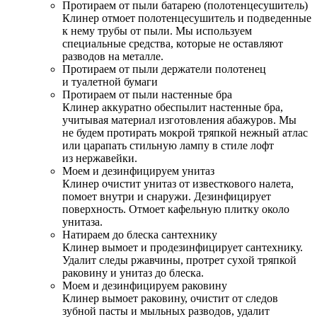
Протираем от пыли батарею (полотенцесушитель)
Клинер отмоет полотенцесушитель и подведенные
к нему трубы от пыли. Мы используем
специальные средства, которые не оставляют
разводов на металле.
Протираем от пыли держатели полотенец
и туалетной бумаги
Протираем от пыли настенные бра
Клинер аккуратно обеспылит настенные бра,
учитывая материал изготовления абажуров. Мы
не будем протирать мокрой тряпкой нежный атлас
или царапать стильную лампу в стиле лофт
из нержавейки.
Моем и дезинфицируем унитаз
Клинер очистит унитаз от известкового налета,
помоет внутри и снаружи. Дезинфицирует
поверхность. Отмоет кафельную плитку около
унитаза.
Натираем до блеска сантехнику
Клинер вымоет и продезинфицирует сантехнику.
Удалит следы ржавчины, протрет сухой тряпкой
раковину и унитаз до блеска.
Моем и дезинфицируем раковину
Клинер вымоет раковину, очистит от следов
зубной пасты и мыльных разводов, удалит