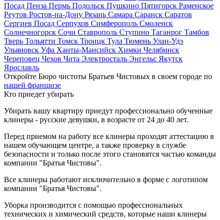
Посад
Пенза
Пермь
Подольск
Пушкино
Пятигорск
Раменское
Реутов
Ростов-на-Дону
Рязань
Самара
Саранск
Саратов
Сергиев Посад
Серпухов
Симферополь
Смоленск
Солнечногорск
Сочи
Ставрополь
Ступино
Таганрог
Тамбов
Тверь
Тольятти
Томск
Троицк
Тула
Тюмень
Улан-Удэ
Ульяновск
Уфа
Ханты-Мансийск
Химки
Челябинск
Череповец
Чехов
Чита
Электросталь
Энгельс
Якутск
Ярославль
Откройте Бюро чистоты Братьев Чистовых в своем городе по
нашей франшизе
Кто приедет убирать
Убирать вашу квартиру приедут профессионально обученные
клинеры - русские девушки, в возрасте от 24 до 40 лет.
Перед приемом на работу все клинеры проходят аттестацию в
нашем обучающем центре, а также проверку в службе
безопасности и только после этого становятся частью команды
компании "Братья Чистовы".
Все клинеры работают исключительно в форме с логотипом
компании "Братья Чистовы".
Уборка производится с помощью профессиональных
технических и химический средств, которые наши клинеры