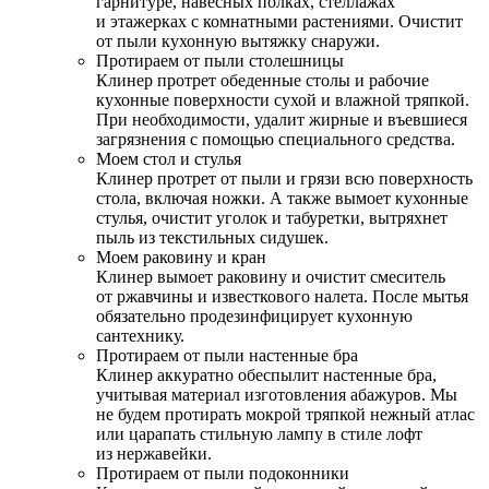
гарнитуре, навесных полках, стеллажах
и этажерках с комнатными растениями. Очистит
от пыли кухонную вытяжку снаружи.
Протираем от пыли столешницы
Клинер протрет обеденные столы и рабочие
кухонные поверхности сухой и влажной тряпкой.
При необходимости, удалит жирные и въевшиеся
загрязнения с помощью специального средства.
Моем стол и стулья
Клинер протрет от пыли и грязи всю поверхность
стола, включая ножки. А также вымоет кухонные
стулья, очистит уголок и табуретки, вытряхнет
пыль из текстильных сидушек.
Моем раковину и кран
Клинер вымоет раковину и очистит смеситель
от ржавчины и известкового налета. После мытья
обязательно продезинфицирует кухонную
сантехнику.
Протираем от пыли настенные бра
Клинер аккуратно обеспылит настенные бра,
учитывая материал изготовления абажуров. Мы
не будем протирать мокрой тряпкой нежный атлас
или царапать стильную лампу в стиле лофт
из нержавейки.
Протираем от пыли подоконники