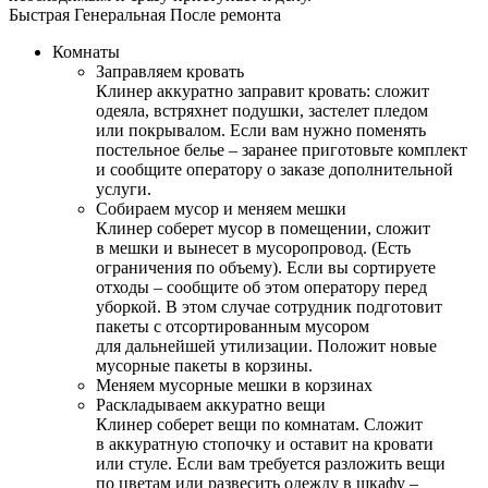
Быстрая
Генеральная
После ремонта
Комнаты
Заправляем кровать
Клинер аккуратно заправит кровать: сложит
одеяла, встряхнет подушки, застелет пледом
или покрывалом. Если вам нужно поменять
постельное белье – заранее приготовьте комплект
и сообщите оператору о заказе дополнительной
услуги.
Собираем мусор и меняем мешки
Клинер соберет мусор в помещении, сложит
в мешки и вынесет в мусоропровод. (Есть
ограничения по объему). Если вы сортируете
отходы – сообщите об этом оператору перед
уборкой. В этом случае сотрудник подготовит
пакеты с отсортированным мусором
для дальнейшей утилизации. Положит новые
мусорные пакеты в корзины.
Меняем мусорные мешки в корзинах
Раскладываем аккуратно вещи
Клинер соберет вещи по комнатам. Сложит
в аккуратную стопочку и оставит на кровати
или стуле. Если вам требуется разложить вещи
по цветам или развесить одежду в шкафу –