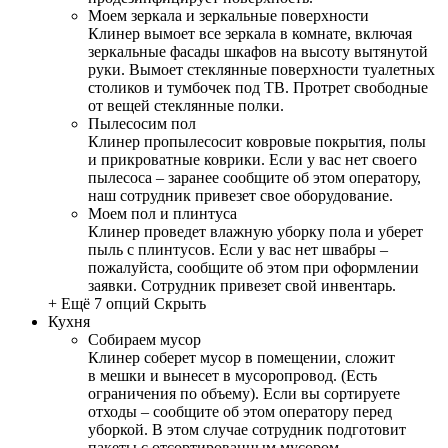
Моем зеркала и зеркальные поверхности
Клинер вымоет все зеркала в комнате, включая
зеркальные фасады шкафов на высоту вытянутой
руки. Вымоет стеклянные поверхности туалетных
столиков и тумбочек под ТВ. Протрет свободные
от вещей стеклянные полки.
Пылесосим пол
Клинер пропылесосит ковровые покрытия, полы
и прикроватные коврики. Если у вас нет своего
пылесоса – заранее сообщите об этом оператору,
наш сотрудник привезет свое оборудование.
Моем пол и плинтуса
Клинер проведет влажную уборку пола и уберет
пыль с плинтусов. Если у вас нет швабры –
пожалуйста, сообщите об этом при оформлении
заявки. Сотрудник привезет свой инвентарь.
+ Ещё 7 опций
Скрыть
Кухня
Собираем мусор
Клинер соберет мусор в помещении, сложит
в мешки и вынесет в мусоропровод. (Есть
ограничения по объему). Если вы сортируете
отходы – сообщите об этом оператору перед
уборкой. В этом случае сотрудник подготовит
пакеты с отсортированным мусором