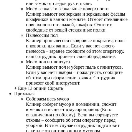
или замок от следов рук и пыли.
Моем зеркала и зеркальные поверхности
Клинер вымоет все зеркала и зеркальные фасады
шкафчиков в ванной комнате. Отмоет стеклянные
поверхности стеллажей, шкафов. Очистит
свободные от вещей стеклянные полки.
Пылесосим пол
Клинер пропылесосит ковровые покрытия, полы
и коврики для ванны. Если у вас нет своего
пылесоса – заранее сообщите об этом оператору,
наш сотрудник привезет свое оборудование.
Моем пол и плинтуса
Клинер вымоет пол и уберет пыль с плинтусов.
Если у вас нет швабры – пожалуйста, сообщите
об этом при оформлении заявки. Сотрудник
привезет свой инструмент.
+ Ещё 13 опций
Скрыть
Прихожая
Собираем весь мусор
Клинер соберет мусор в помещении, сложит
в мешки и вынесет в мусоропровод. (Есть
ограничения по объему). Если вы сортируете
отходы – сообщите об этом оператору перед
уборкой. В этом случае сотрудник подготовит
пакеты с отсортированным мусором