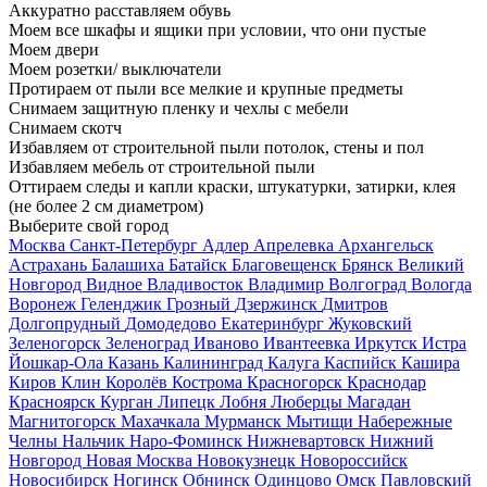
Аккуратно расставляем обувь
Моем все шкафы и ящики при условии, что они пустые
Моем двери
Моем розетки/ выключатели
Протираем от пыли все мелкие и крупные предметы
Снимаем защитную пленку и чехлы с мебели
Снимаем скотч
Избавляем от строительной пыли потолок, стены и пол
Избавляем мебель от строительной пыли
Оттираем следы и капли краски, штукатурки, затирки, клея
(не более 2 см диаметром)
Выберите свой город
Москва
Санкт-Петербург
Адлер
Апрелевка
Архангельск
Астрахань
Балашиха
Батайск
Благовещенск
Брянск
Великий
Новгород
Видное
Владивосток
Владимир
Волгоград
Вологда
Воронеж
Геленджик
Грозный
Дзержинск
Дмитров
Долгопрудный
Домодедово
Екатеринбург
Жуковский
Зеленогорск
Зеленоград
Иваново
Ивантеевка
Иркутск
Истра
Йошкар-Ола
Казань
Калининград
Калуга
Каспийск
Кашира
Киров
Клин
Королёв
Кострома
Красногорск
Краснодар
Красноярск
Курган
Липецк
Лобня
Люберцы
Магадан
Магнитогорск
Махачкала
Мурманск
Мытищи
Набережные
Челны
Нальчик
Наро-Фоминск
Нижневартовск
Нижний
Новгород
Новая Москва
Новокузнецк
Новороссийск
Новосибирск
Ногинск
Обнинск
Одинцово
Омск
Павловский