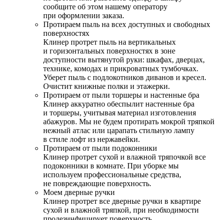
сообщите об этом нашему оператору
при оформлении заказа.
Протираем пыль на всех доступных и свободных
поверхностях
Клинер протрет пыль на вертикальных
и горизонтальных поверхностях в зоне
доступности вытянутой руки: шкафах, дверцах,
технике, комодах и прикроватных тумбочках.
Уберет пыль с подлокотников диванов и кресел.
Очистит книжные полки и этажерки.
Протираем от пыли торшеры и настенные бра
Клинер аккуратно обеспылит настенные бра
и торшеры, учитывая материал изготовления
абажуров. Мы не будем протирать мокрой тряпкой
нежный атлас или царапать стильную лампу
в стиле лофт из нержавейки.
Протираем от пыли подоконники
Клинер протрет сухой и влажной тряпочкой все
подоконники в комнате. При уборке мы
используем профессиональные средства,
не повреждающие поверхность.
Моем дверные ручки
Клинер протрет все дверные ручки в квартире
сухой и влажной тряпкой, при необходимости
продезинфицирует поверхность.