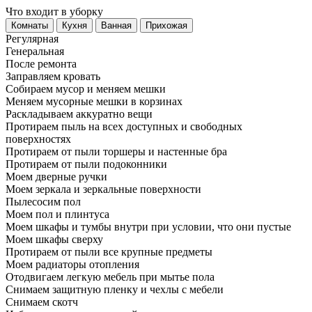
Что входит в уборку
Регу­лярная
Гене­ральная
После ремонта
Заправляем кровать
Собираем мусор и меняем мешки
Меняем мусорные мешки в корзинах
Раскладываем аккуратно вещи
Протираем пыль на всех доступных и свободных
поверхностях
Протираем от пыли торшеры и настенные бра
Протираем от пыли подоконники
Моем дверные ручки
Моем зеркала и зеркальные поверхности
Пылесосим пол
Моем пол и плинтуса
Моем шкафы и тумбы внутри при условии, что они пустые
Моем шкафы сверху
Протираем от пыли все крупные предметы
Моем радиаторы отопления
Отодвигаем легкую мебель при мытье пола
Снимаем защитную пленку и чехлы с мебели
Снимаем скотч