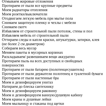
Отмываем жировые отложения
Протираем от пыли все крупные предметы
Моем радиаторы отопления
Моем розетки/выключатели
Отодвигаем легкую мебель при мытье пола
Снимаем защитную пленку и чехлы с мебели
Снимаем скотч
Избавляем от строительной пыли потолок, стены и пол
Избавляем мебель от строительной пыли
Оттираем следы и капли краски, штукатурки, затирки, клея
(не более 2 см диаметром)
Собираем весь мусор
Меняем пакеты в мусорных корзинах
Раскладываем/ развешиваем вещи аккуратно
Протираем пыль на всех доступных и свободных
поверхностях
Протираем от пыли батарею (полотенцесушитель)
Протираем от пыли держатели полотенец и туалетной бумаги
Протираем от пыли настенные бра
Моем и дезинфицируем унитаз
Натираем до блеска сантехнику
Моем и дезинфицируем раковину
Моем и дезинфицируем ванную/душевую кабину
Моем краны и душевые лейки
Моем мыльницу и стаканы под щетки