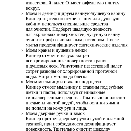
известковый налет. Отмоет кафельную плитку
вокруг.
Моем и дезинфицируем ванную/душевую кабину
Клинер тщательно отмоет ванну или душевую
кабину, используя специальные средства
для очистки. Подберет щадящую жидкость
для акриловых поверхностей, чугунную ванну
очистит профессиональным раствором. После
мытья продезинфицирует сантехнические изделия.
Моем краны и душевые лейки
Клинер отмоет и насухо вытрет
все хромированные поверхности кранов
и душевых леек. Уничтожит известковый налет,
сотрет разводы от хлорированной проточной
воды. Натрет металл до блеска.
Моем мыльницу и стаканы под щетки
Клинер отмоет мыльницу и стаканы под зубные
щетки и пасты, используя специальные
гипоаллергенные средства. Тщательно ополоснет
предметы чистой водой, чтобы остатки химии
не попали на кожу рук и лица.
Моем дверные ручки и замок
Клинер протрет дверные ручки сухой и влажной
тряпкой, при необходимости дезинфицирует
поверхность. Тщательно очистит щеколду