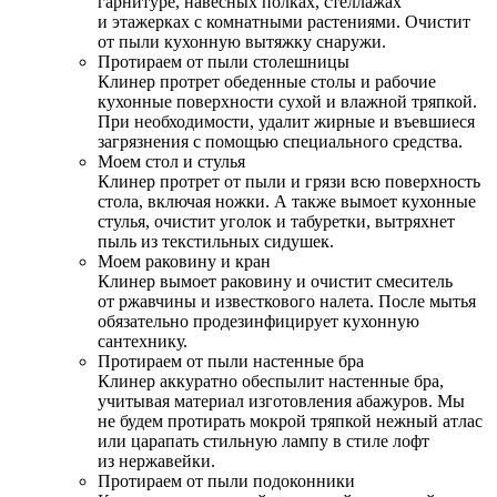
гарнитуре, навесных полках, стеллажах
и этажерках с комнатными растениями. Очистит
от пыли кухонную вытяжку снаружи.
Протираем от пыли столешницы
Клинер протрет обеденные столы и рабочие
кухонные поверхности сухой и влажной тряпкой.
При необходимости, удалит жирные и въевшиеся
загрязнения с помощью специального средства.
Моем стол и стулья
Клинер протрет от пыли и грязи всю поверхность
стола, включая ножки. А также вымоет кухонные
стулья, очистит уголок и табуретки, вытряхнет
пыль из текстильных сидушек.
Моем раковину и кран
Клинер вымоет раковину и очистит смеситель
от ржавчины и известкового налета. После мытья
обязательно продезинфицирует кухонную
сантехнику.
Протираем от пыли настенные бра
Клинер аккуратно обеспылит настенные бра,
учитывая материал изготовления абажуров. Мы
не будем протирать мокрой тряпкой нежный атлас
или царапать стильную лампу в стиле лофт
из нержавейки.
Протираем от пыли подоконники