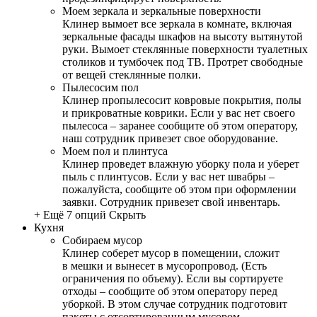
Моем зеркала и зеркальные поверхности
Клинер вымоет все зеркала в комнате, включая
зеркальные фасады шкафов на высоту вытянутой
руки. Вымоет стеклянные поверхности туалетных
столиков и тумбочек под ТВ. Протрет свободные
от вещей стеклянные полки.
Пылесосим пол
Клинер пропылесосит ковровые покрытия, полы
и прикроватные коврики. Если у вас нет своего
пылесоса – заранее сообщите об этом оператору,
наш сотрудник привезет свое оборудование.
Моем пол и плинтуса
Клинер проведет влажную уборку пола и уберет
пыль с плинтусов. Если у вас нет швабры –
пожалуйста, сообщите об этом при оформлении
заявки. Сотрудник привезет свой инвентарь.
+ Ещё 7 опций
Скрыть
Кухня
Собираем мусор
Клинер соберет мусор в помещении, сложит
в мешки и вынесет в мусоропровод. (Есть
ограничения по объему). Если вы сортируете
отходы – сообщите об этом оператору перед
уборкой. В этом случае сотрудник подготовит
пакеты с отсортированным мусором