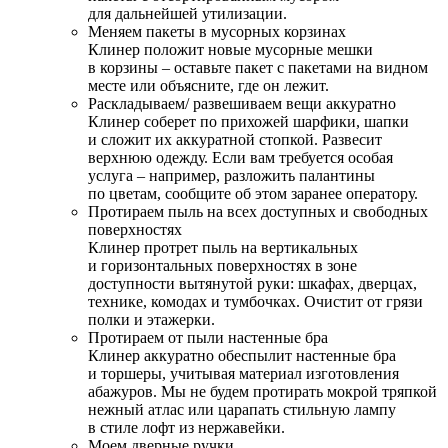
для дальнейшей утилизации.
Меняем пакеты в мусорных корзинах
Клинер положит новые мусорные мешки
в корзины – оставьте пакет с пакетами на видном
месте или объясните, где он лежит.
Раскладываем/ развешиваем вещи аккуратно
Клинер соберет по прихожей шарфики, шапки
и сложит их аккуратной стопкой. Развесит
верхнюю одежду. Если вам требуется особая
услуга – например, разложить палантины
по цветам, сообщите об этом заранее оператору.
Протираем пыль на всех доступных и свободных
поверхностях
Клинер протрет пыль на вертикальных
и горизонтальных поверхностях в зоне
доступности вытянутой руки: шкафах, дверцах,
технике, комодах и тумбочках. Очистит от грязи
полки и этажерки.
Протираем от пыли настенные бра
Клинер аккуратно обеспылит настенные бра
и торшеры, учитывая материал изготовления
абажуров. Мы не будем протирать мокрой тряпкой
нежный атлас или царапать стильную лампу
в стиле лофт из нержавейки.
Моем дверные ручки