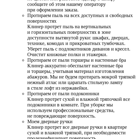
сообщите об этом нашему оператору
при оформлении заказа.
Протираем пыль на всех доступных и свободных
поверхностях
Клинер протрет пыль на вертикальных
и горизонтальных поверхностях в зоне
доступности вытянутой руки: шкафах, дверцах,
технике, комодах и прикроватных тумбочках.
Уберет пыль с подлокотников диванов и кресел.
Очистит книжные полки и этажерки.
Протираем от пыли торшеры и настенные бра
Клинер аккуратно обеспылит настенные бра
и торшеры, учитывая материал изготовления
абажуров. Мы не будем протирать мокрой тряпкой
нежный атлас или царапать стильную лампу
в стиле лофт из нержавейки.
Протираем от пыли подоконники
Клинер протрет сухой и влажной тряпочкой все
подоконники в комнате. При уборке мы
используем профессиональные средства,
не повреждающие поверхность.
Моем дверные ручки
Клинер протрет все дверные ручки в квартире
сухой и влажной тряпкой, при необходимости
продезинфицирует поверхность.