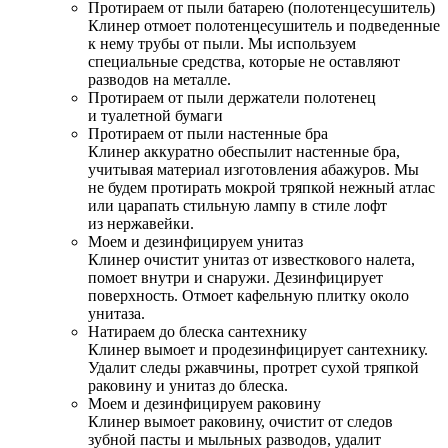
Протираем от пыли батарею (полотенцесушитель)
Клинер отмоет полотенцесушитель и подведенные
к нему трубы от пыли. Мы используем
специальные средства, которые не оставляют
разводов на металле.
Протираем от пыли держатели полотенец
и туалетной бумаги
Протираем от пыли настенные бра
Клинер аккуратно обеспылит настенные бра,
учитывая материал изготовления абажуров. Мы
не будем протирать мокрой тряпкой нежный атлас
или царапать стильную лампу в стиле лофт
из нержавейки.
Моем и дезинфицируем унитаз
Клинер очистит унитаз от известкового налета,
помоет внутри и снаружи. Дезинфицирует
поверхность. Отмоет кафельную плитку около
унитаза.
Натираем до блеска сантехнику
Клинер вымоет и продезинфицирует сантехнику.
Удалит следы ржавчины, протрет сухой тряпкой
раковину и унитаз до блеска.
Моем и дезинфицируем раковину
Клинер вымоет раковину, очистит от следов
зубной пасты и мыльных разводов, удалит