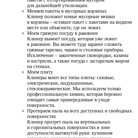
для дальнейшей утилизации.
Меняем пакеты в мусорных корзинах
Клинер положит новые мусорные мешки
в корзины – оставьте пакет с пакетами на видном
месте или объясните, где он лежит.
Моем грязную посуду в раковине
Клинер вымоет посуду, которая уже лежит
в раковине. Вы можете туда заранее сложить
грязные тарелки, чашки и столовые приборы.
Исключение – закопченные сковородки, казаны
и кастрюли, а также посуда с застарелым жиром
на стенках.
Моем плиту
Клинеры моют все типы плиты: газовые,
электрические, индукционные,
стеклокерамические. Мы используем только
профессиональную химию, которая бережно
очищает самые привередливые в уходе
поверхности.
Протираем пыль на всех доступных и свободных
поверхностях
Клинер протрет пыль на вертикальных
и горизонтальных поверхностях в зоне
доступности вытянутой руки: кухонном