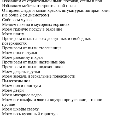
Избавляем от строительной пыли потолок, стены и пол
Избавляем мебель от строительной пыли
Оттираем следы и капли краски, штукатурки, затирки, клея
(не более 2 см диаметром)
Собираем мусор
Меняем пакеты в мусорных корзинах
Моем грязную посуду в раковине
Моем плиту
Протираем пыль на всех доступных и свободных
поверхностях
Протираем от пыли столешницы
Моем стол и стулья
Моем раковину и кран
Протираем от пыли настенные бра
Протираем от пыли подоконники
Моем дверные ручки
Моем зеркала и зеркальные поверхности
Пылесосим пол
Моем пол и плинтуса
Моем двери
Моем мусорное ведро
Моем все шкафы и ящики внутри при условии, что они
пустые
Моем шкафы сверху
Моем весь кухонный гарнитур