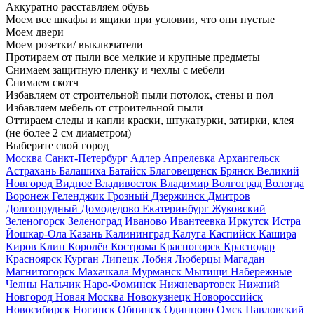
Аккуратно расставляем обувь
Моем все шкафы и ящики при условии, что они пустые
Моем двери
Моем розетки/ выключатели
Протираем от пыли все мелкие и крупные предметы
Снимаем защитную пленку и чехлы с мебели
Снимаем скотч
Избавляем от строительной пыли потолок, стены и пол
Избавляем мебель от строительной пыли
Оттираем следы и капли краски, штукатурки, затирки, клея
(не более 2 см диаметром)
Выберите свой город
Москва
Санкт-Петербург
Адлер
Апрелевка
Архангельск
Астрахань
Балашиха
Батайск
Благовещенск
Брянск
Великий
Новгород
Видное
Владивосток
Владимир
Волгоград
Вологда
Воронеж
Геленджик
Грозный
Дзержинск
Дмитров
Долгопрудный
Домодедово
Екатеринбург
Жуковский
Зеленогорск
Зеленоград
Иваново
Ивантеевка
Иркутск
Истра
Йошкар-Ола
Казань
Калининград
Калуга
Каспийск
Кашира
Киров
Клин
Королёв
Кострома
Красногорск
Краснодар
Красноярск
Курган
Липецк
Лобня
Люберцы
Магадан
Магнитогорск
Махачкала
Мурманск
Мытищи
Набережные
Челны
Нальчик
Наро-Фоминск
Нижневартовск
Нижний
Новгород
Новая Москва
Новокузнецк
Новороссийск
Новосибирск
Ногинск
Обнинск
Одинцово
Омск
Павловский