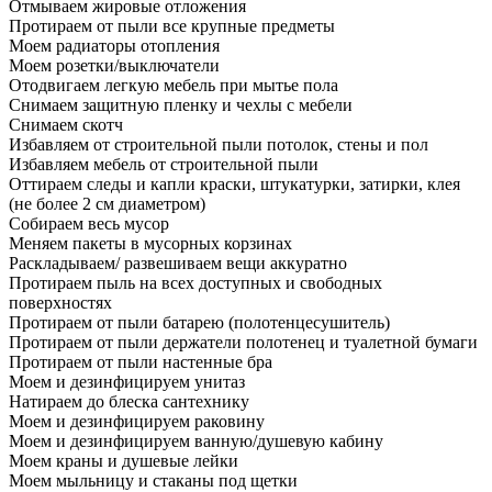
Отмываем жировые отложения
Протираем от пыли все крупные предметы
Моем радиаторы отопления
Моем розетки/выключатели
Отодвигаем легкую мебель при мытье пола
Снимаем защитную пленку и чехлы с мебели
Снимаем скотч
Избавляем от строительной пыли потолок, стены и пол
Избавляем мебель от строительной пыли
Оттираем следы и капли краски, штукатурки, затирки, клея
(не более 2 см диаметром)
Собираем весь мусор
Меняем пакеты в мусорных корзинах
Раскладываем/ развешиваем вещи аккуратно
Протираем пыль на всех доступных и свободных
поверхностях
Протираем от пыли батарею (полотенцесушитель)
Протираем от пыли держатели полотенец и туалетной бумаги
Протираем от пыли настенные бра
Моем и дезинфицируем унитаз
Натираем до блеска сантехнику
Моем и дезинфицируем раковину
Моем и дезинфицируем ванную/душевую кабину
Моем краны и душевые лейки
Моем мыльницу и стаканы под щетки