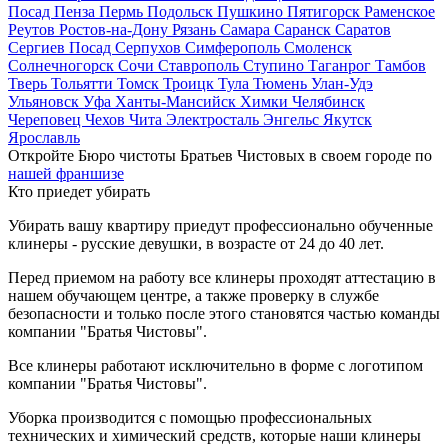
Посад
Пенза
Пермь
Подольск
Пушкино
Пятигорск
Раменское
Реутов
Ростов-на-Дону
Рязань
Самара
Саранск
Саратов
Сергиев Посад
Серпухов
Симферополь
Смоленск
Солнечногорск
Сочи
Ставрополь
Ступино
Таганрог
Тамбов
Тверь
Тольятти
Томск
Троицк
Тула
Тюмень
Улан-Удэ
Ульяновск
Уфа
Ханты-Мансийск
Химки
Челябинск
Череповец
Чехов
Чита
Электросталь
Энгельс
Якутск
Ярославль
Откройте Бюро чистоты Братьев Чистовых в своем городе по
нашей франшизе
Кто приедет убирать
Убирать вашу квартиру приедут профессионально обученные
клинеры - русские девушки, в возрасте от 24 до 40 лет.
Перед приемом на работу все клинеры проходят аттестацию в
нашем обучающем центре, а также проверку в службе
безопасности и только после этого становятся частью команды
компании "Братья Чистовы".
Все клинеры работают исключительно в форме с логотипом
компании "Братья Чистовы".
Уборка производится с помощью профессиональных
технических и химический средств, которые наши клинеры