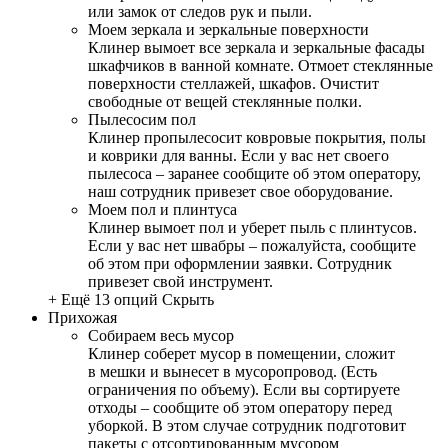
или замок от следов рук и пыли.
Моем зеркала и зеркальные поверхности
Клинер вымоет все зеркала и зеркальные фасады
шкафчиков в ванной комнате. Отмоет стеклянные
поверхности стеллажей, шкафов. Очистит
свободные от вещей стеклянные полки.
Пылесосим пол
Клинер пропылесосит ковровые покрытия, полы
и коврики для ванны. Если у вас нет своего
пылесоса – заранее сообщите об этом оператору,
наш сотрудник привезет свое оборудование.
Моем пол и плинтуса
Клинер вымоет пол и уберет пыль с плинтусов.
Если у вас нет швабры – пожалуйста, сообщите
об этом при оформлении заявки. Сотрудник
привезет свой инструмент.
+ Ещё 13 опций
Скрыть
Прихожая
Собираем весь мусор
Клинер соберет мусор в помещении, сложит
в мешки и вынесет в мусоропровод. (Есть
ограничения по объему). Если вы сортируете
отходы – сообщите об этом оператору перед
уборкой. В этом случае сотрудник подготовит
пакеты с отсортированным мусором