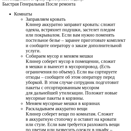
Быстрая
Генеральная
После ремонта
Комнаты
Заправляем кровать
Клинер аккуратно заправит кровать: сложит
одеяла, встряхнет подушки, застелет пледом
или покрывалом. Если вам нужно поменять
постельное белье – заранее приготовьте комплект
и сообщите оператору о заказе дополнительной
услуги.
Собираем мусор и меняем мешки
Клинер соберет мусор в помещении, сложит
в мешки и вынесет в мусоропровод. (Есть
ограничения по объему). Если вы сортируете
отходы – сообщите об этом оператору перед
уборкой. В этом случае сотрудник подготовит
пакеты с отсортированным мусором
для дальнейшей утилизации. Положит новые
мусорные пакеты в корзины.
Меняем мусорные мешки в корзинах
Раскладываем аккуратно вещи
Клинер соберет вещи по комнатам. Сложит
в аккуратную стопочку и оставит на кровати
или стуле. Если вам требуется разложить вещи
по цветам или развесить одежду в шкафу –