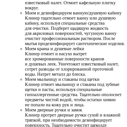
известковый налет. Отмоет кафельную плитку
вокруг.
Моем и дезинфицируем ванную/душевую кабину
Клинер тщательно отмоет ванну или душевую
кабину, используя специальные средства
для очистки. Подберет щадящую жидкость
для акриловых поверхностей, чугунную ванну
очистит профессиональным раствором. После
мытья продезинфицирует сантехнические изделия.
Моем краны и душевые лейки
Клинер отмоет и насухо вытрет
все хромированные поверхности кранов
и душевых леек. Уничтожит известковый налет,
сотрет разводы от хлорированной проточной
воды. Натрет металл до блеска.
Моем мыльницу и стаканы под щетки
Клинер отмоет мыльницу и стаканы под зубные
щетки и пасты, используя специальные
гипоаллергенные средства. Тщательно ополоснет
предметы чистой водой, чтобы остатки химии
не попали на кожу рук и лица.
Моем дверные ручки и замок
Клинер протрет дверные ручки сухой и влажной
тряпкой, при необходимости дезинфицирует
поверхность. Тщательно очистит щеколду