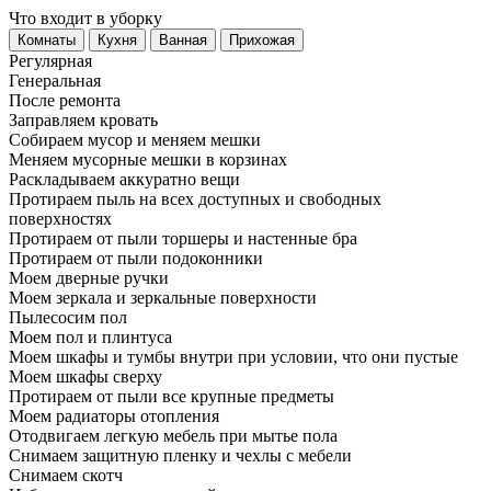
Что входит в уборку
Регу­лярная
Гене­ральная
После ремонта
Заправляем кровать
Собираем мусор и меняем мешки
Меняем мусорные мешки в корзинах
Раскладываем аккуратно вещи
Протираем пыль на всех доступных и свободных
поверхностях
Протираем от пыли торшеры и настенные бра
Протираем от пыли подоконники
Моем дверные ручки
Моем зеркала и зеркальные поверхности
Пылесосим пол
Моем пол и плинтуса
Моем шкафы и тумбы внутри при условии, что они пустые
Моем шкафы сверху
Протираем от пыли все крупные предметы
Моем радиаторы отопления
Отодвигаем легкую мебель при мытье пола
Снимаем защитную пленку и чехлы с мебели
Снимаем скотч