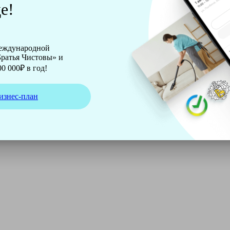
е!
международной
ратья Чистовы» и
0 000₽ в год!
изнес-план
ирмы Soteco, а также утюг, ведро, парогенератор, аппарат д