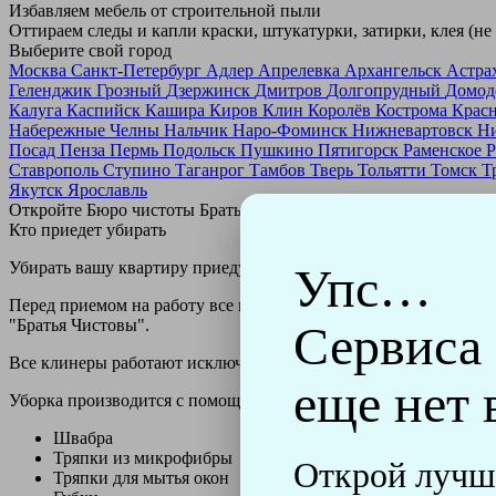
Избавляем мебель от строительной пыли
Оттираем следы и капли краски, штукатурки, затирки, клея (не
Выберите свой город
Москва
Санкт-Петербург
Адлер
Апрелевка
Архангельск
Астра
Геленджик
Грозный
Дзержинск
Дмитров
Долгопрудный
Домод
Калуга
Каспийск
Кашира
Киров
Клин
Королёв
Кострома
Крас
Набережные Челны
Нальчик
Наро-Фоминск
Нижневартовск
Н
Посад
Пенза
Пермь
Подольск
Пушкино
Пятигорск
Раменское
Р
Ставрополь
Ступино
Таганрог
Тамбов
Тверь
Тольятти
Томск
Т
Якутск
Ярославль
Откройте Бюро чистоты Братьев Чистовых в своем городе по
н
Кто приедет убирать
Убирать вашу квартиру приедут профессионально обученные клин
Упс…
Перед приемом на работу все клинеры проходят аттестацию в н
"Братья Чистовы".
Сервиса
Все клинеры работают исключительно в форме с логотипом ко
еще нет 
Уборка производится с помощью профессиональных технически
Швабра
Тряпки из микрофибры
Открой лучш
Тряпки для мытья окон