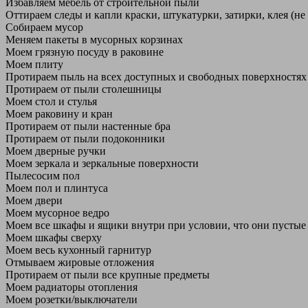
Избавляем мебель от строительной пыли
Оттираем следы и капли краски, штукатурки, затирки, клея (не
Собираем мусор
Меняем пакеты в мусорных корзинах
Моем грязную посуду в раковине
Моем плиту
Протираем пыль на всех доступных и свободных поверхностях
Протираем от пыли столешницы
Моем стол и стулья
Моем раковину и кран
Протираем от пыли настенные бра
Протираем от пыли подоконники
Моем дверные ручки
Моем зеркала и зеркальные поверхности
Пылесосим пол
Моем пол и плинтуса
Моем двери
Моем мусорное ведро
Моем все шкафы и ящики внутри при условии, что они пустые
Моем шкафы сверху
Моем весь кухонный гарнитур
Отмываем жировые отложения
Протираем от пыли все крупные предметы
Моем радиаторы отопления
Моем розетки/выключатели