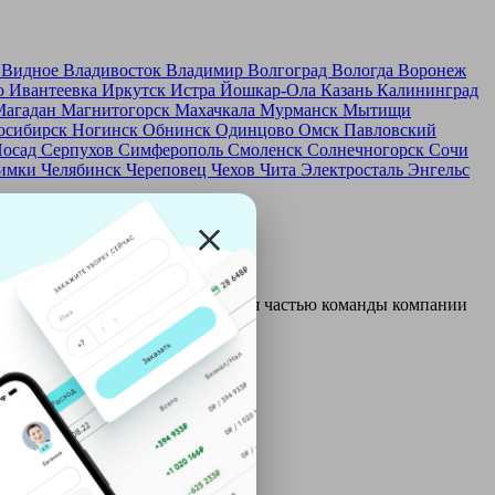
д
Видное
Владивосток
Владимир
Волгоград
Вологда
Воронеж
о
Ивантеевка
Иркутск
Истра
Йошкар-Ола
Казань
Калининград
Магадан
Магнитогорск
Махачкала
Мурманск
Мытищи
осибирск
Ногинск
Обнинск
Одинцово
Омск
Павловский
Посад
Серпухов
Симферополь
Смоленск
Солнечногорск
Сочи
имки
Челябинск
Череповец
Чехов
Чита
Электросталь
Энгельс
и и только после этого становятся частью команды компании
ой: