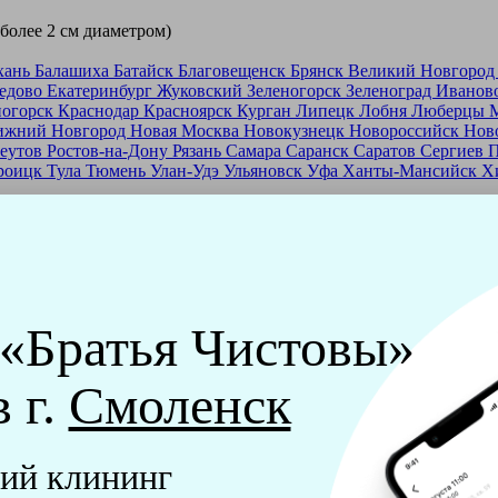
 более 2 см диаметром)
хань
Балашиха
Батайск
Благовещенск
Брянск
Великий Новгоро
едово
Екатеринбург
Жуковский
Зеленогорск
Зеленоград
Иванов
ногорск
Краснодар
Красноярск
Курган
Липецк
Лобня
Люберцы
ижний Новгород
Новая Москва
Новокузнецк
Новороссийск
Нов
еутов
Ростов-на-Дону
Рязань
Самара
Саранск
Саратов
Сергиев 
роицк
Тула
Тюмень
Улан-Удэ
Ульяновск
Уфа
Ханты-Мансийск
Х
ашей франшизе
еры - русские девушки, в возрасте от 24 до 40 лет.
ашем обучающем центре, а также проверку в службе безопасност
 «Братья Чистовы»
мпании "Братья Чистовы".
в г.
Смоленск
х и химический средств, которые наши клинеры привозят с соб
ий клининг