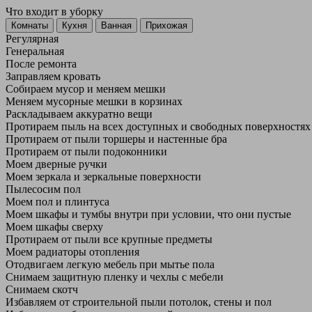
Что входит в уборку
Регу­лярная
Гене­ральная
После ремонта
Заправляем кровать
Собираем мусор и меняем мешки
Меняем мусорные мешки в корзинах
Раскладываем аккуратно вещи
Протираем пыль на всех доступных и свободных поверхностях
Протираем от пыли торшеры и настенные бра
Протираем от пыли подоконники
Моем дверные ручки
Моем зеркала и зеркальные поверхности
Пылесосим пол
Моем пол и плинтуса
Моем шкафы и тумбы внутри при условии, что они пустые
Моем шкафы сверху
Протираем от пыли все крупные предметы
Моем радиаторы отопления
Отодвигаем легкую мебель при мытье пола
Снимаем защитную пленку и чехлы с мебели
Снимаем скотч
Избавляем от строительной пыли потолок, стены и пол