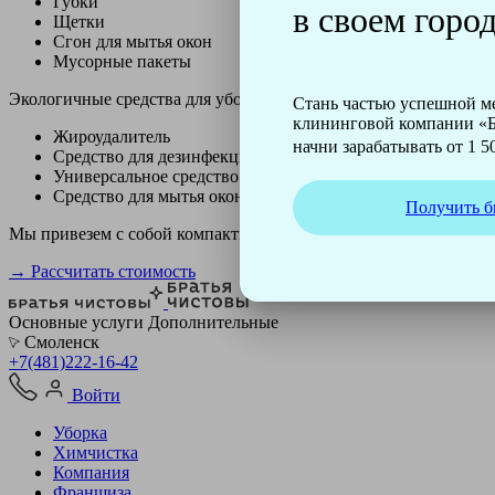
Губки
в своем город
Щетки
Сгон для мытья окон
Мусорные пакеты
Экологичные средства для уборки немецкой марки Kiehl:
Стань частью успешной 
клининговой компании «Б
Жироудалитель
начни зарабатывать от 1 50
Средство для дезинфекции
Универсальное средство
Средство для мытья окон
Получить б
Мы привезем с собой компактный профессиональный пылесос ф
→ Рассчитать стоимость
Основные услуги
Дополнительные
Смоленск
+7(481)222-16-42
Войти
Уборка
Химчистка
Компания
Франшиза