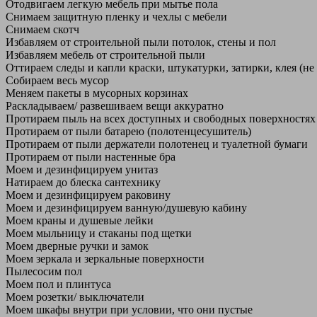
Отодвигаем легкую мебель при мытье пола
Снимаем защитную пленку и чехлы с мебели
Снимаем скотч
Избавляем от строительной пыли потолок, стены и пол
Избавляем мебель от строительной пыли
Оттираем следы и капли краски, штукатурки, затирки, клея (не
Собираем весь мусор
Меняем пакеты в мусорных корзинах
Раскладываем/ развешиваем вещи аккуратно
Протираем пыль на всех доступных и свободных поверхностях
Протираем от пыли батарею (полотенцесушитель)
Протираем от пыли держатели полотенец и туалетной бумаги
Протираем от пыли настенные бра
Моем и дезинфицируем унитаз
Натираем до блеска сантехнику
Моем и дезинфицируем раковину
Моем и дезинфицируем ванную/душевую кабину
Моем краны и душевые лейки
Моем мыльницу и стаканы под щетки
Моем дверные ручки и замок
Моем зеркала и зеркальные поверхности
Пылесосим пол
Моем пол и плинтуса
Моем розетки/ выключатели
Моем шкафы внутри при условии, что они пустые