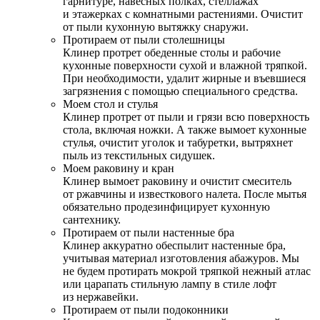
гарнитуре, навесных полках, стеллажах
и этажерках с комнатными растениями. Очистит
от пыли кухонную вытяжку снаружи.
Протираем от пыли столешницы
Клинер протрет обеденные столы и рабочие
кухонные поверхности сухой и влажной тряпкой.
При необходимости, удалит жирные и въевшиеся
загрязнения с помощью специального средства.
Моем стол и стулья
Клинер протрет от пыли и грязи всю поверхность
стола, включая ножки. А также вымоет кухонные
стулья, очистит уголок и табуретки, вытряхнет
пыль из текстильных сидушек.
Моем раковину и кран
Клинер вымоет раковину и очистит смеситель
от ржавчины и известкового налета. После мытья
обязательно продезинфицирует кухонную
сантехнику.
Протираем от пыли настенные бра
Клинер аккуратно обеспылит настенные бра,
учитывая материал изготовления абажуров. Мы
не будем протирать мокрой тряпкой нежный атлас
или царапать стильную лампу в стиле лофт
из нержавейки.
Протираем от пыли подоконники