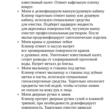
известковый налет. Отмоет кафельную плитку
вокруг.
Моем и дезинфицируем ванную/душевую кабину
Клинер тщательно отмоет ванну или душевую
кабину, используя специальные средства
для очистки. Подберет щадящую жидкость
для акриловых поверхностей, чугунную ванну
очистит профессиональным раствором. После
мытья продезинфицирует сантехнические изделия.
Моем краны и душевые лейки
Клинер отмоет и насухо вытрет
все хромированные поверхности кранов
и душевых леек. Уничтожит известковый налет,
сотрет разводы от хлорированной проточной
воды. Натрет металл до блеска.
Моем мыльницу и стаканы под щетки
Клинер отмоет мыльницу и стаканы под зубные
щетки и пасты, используя специальные
гипоаллергенные средства. Тщательно ополоснет
предметы чистой водой, чтобы остатки химии
не попали на кожу рук и лица.
Моем дверные ручки и замок
Клинер протрет дверные ручки сухой и влажной
тряпкой, при необходимости дезинфицирует
поверхность. Тщательно очистит щеколду