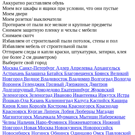
Аккуратно расставляем обувь
Моем все шкафы и ящики при условии, что они пустые
Моем двери
Моем розетки/ выключатели
Протираем от пыли все мелкие и крупные предметы
Снимаем защитную пленку и чехлы с мебели
Снимаем скотч
Избавляем от строительной пыли потолок, стены и пол
Избавляем мебель от строительной пыли
Оттираем следы и капли краски, штукатурки, затирки, клея
(не более 2 см диаметром)
Выберите свой город
Москва
Санкт-Петербург
Адлер
Апрелевка
Архангельск
Астрахань
Балашиха
Батайск
Благовещенск
Брянск
Великий
Новгород
Видное
Владивосток
Владимир
Волгоград
Вологда
Воронеж
Геленджик
Грозный
Дзержинск
Дмитров
Долгопрудный
Домодедово
Екатеринбург
Жуковский
Зеленогорск
Зеленоград
Иваново
Ивантеевка
Иркутск
Истра
Йошкар-Ола
Казань
Калининград
Калуга
Каспийск
Кашира
Киров
Клин
Королёв
Кострома
Красногорск
Краснодар
Красноярск
Курган
Липецк
Лобня
Люберцы
Магадан
Магнитогорск
Махачкала
Мурманск
Мытищи
Набережные
Челны
Нальчик
Наро-Фоминск
Нижневартовск
Нижний
Новгород
Новая Москва
Новокузнецк
Новороссийск
Новосибирск
Ногинск
Обнинск
Одинцово
Омск
Павловский