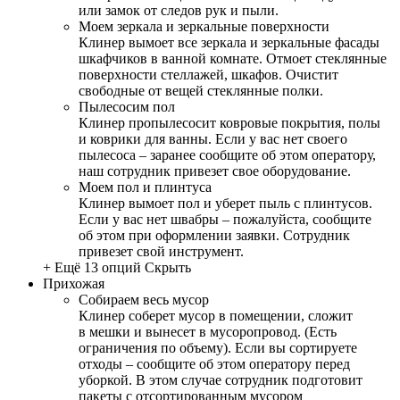
или замок от следов рук и пыли.
Моем зеркала и зеркальные поверхности
Клинер вымоет все зеркала и зеркальные фасады
шкафчиков в ванной комнате. Отмоет стеклянные
поверхности стеллажей, шкафов. Очистит
свободные от вещей стеклянные полки.
Пылесосим пол
Клинер пропылесосит ковровые покрытия, полы
и коврики для ванны. Если у вас нет своего
пылесоса – заранее сообщите об этом оператору,
наш сотрудник привезет свое оборудование.
Моем пол и плинтуса
Клинер вымоет пол и уберет пыль с плинтусов.
Если у вас нет швабры – пожалуйста, сообщите
об этом при оформлении заявки. Сотрудник
привезет свой инструмент.
+ Ещё 13 опций
Скрыть
Прихожая
Собираем весь мусор
Клинер соберет мусор в помещении, сложит
в мешки и вынесет в мусоропровод. (Есть
ограничения по объему). Если вы сортируете
отходы – сообщите об этом оператору перед
уборкой. В этом случае сотрудник подготовит
пакеты с отсортированным мусором