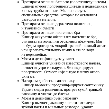
Протираем от пыли батарею (полотенцесушитель)
Клинер отмоет полотенцесушитель и подведенные
к нему трубы от пыли. Мы используем
специальные средства, которые не оставляют
разводов на металле.
Протираем от пыли держатели полотенец
и туалетной бумаги
Протираем от пыли настенные бра
Клинер аккуратно обеспылит настенные бра,
учитывая материал изготовления абажуров. Мы
не будем протирать мокрой тряпкой нежный атлас
или царапать стильную лампу в стиле лофт
из нержавейки.
Моем и дезинфицируем унитаз
Клинер очистит унитаз от известкового налета,
помоет внутри и снаружи. Дезинфицирует
поверхность. Отмоет кафельную плитку около
унитаза.
Натираем до блеска сантехнику
Клинер вымоет и продезинфицирует сантехнику.
Удалит следы ржавчины, протрет сухой тряпкой
раковину и унитаз до блеска.
Моем и дезинфицируем раковину
Клинер вымоет раковину, очистит от следов
зубной пасты и мыльных разводов, удалит