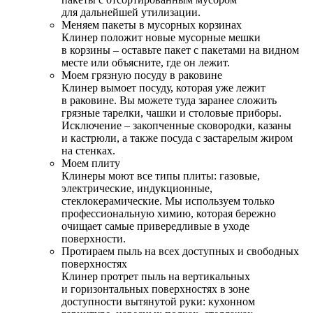
для дальнейшей утилизации.
Меняем пакеты в мусорных корзинах
Клинер положит новые мусорные мешки
в корзины – оставьте пакет с пакетами на видном
месте или объясните, где он лежит.
Моем грязную посуду в раковине
Клинер вымоет посуду, которая уже лежит
в раковине. Вы можете туда заранее сложить
грязные тарелки, чашки и столовые приборы.
Исключение – закопченные сковородки, казаны
и кастрюли, а также посуда с застарелым жиром
на стенках.
Моем плиту
Клинеры моют все типы плиты: газовые,
электрические, индукционные,
стеклокерамические. Мы используем только
профессиональную химию, которая бережно
очищает самые привередливые в уходе
поверхности.
Протираем пыль на всех доступных и свободных
поверхностях
Клинер протрет пыль на вертикальных
и горизонтальных поверхностях в зоне
доступности вытянутой руки: кухонном