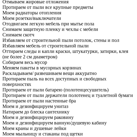
Отмываем жировые отложения
Протираем от пыли все крупные предметы
Моем радиаторы отопления
Моем розетки/выключатели
Отодвигаем легкую мебель при мытье пола
Снимаем защитную пленку и чехлы с мебели
Снимаем скотч
Избавляем от строительной пыли потолок, стены и пол
Избавляем мебель от строительной пыли
Оттираем следы и капли краски, штукатурки, затирки, клея
(не более 2 см диаметром)
Собираем весь мусор
Меняем пакеты в мусорных корзинах
Раскладываем/ развешиваем вещи аккуратно
Протираем пыль на всех доступных и свободных
поверхностях
Протираем от пыли батарею (полотенцесушитель)
Протираем от пыли держатели полотенец и туалетной бумаги
Протираем от пыли настенные бра
Моем и дезинфицируем унитаз
Натираем до блеска сантехнику
Моем и дезинфицируем раковину
Моем и дезинфицируем ванную/душевую кабину
Моем краны и душевые лейки
Моем мыльницу и стаканы под щетки