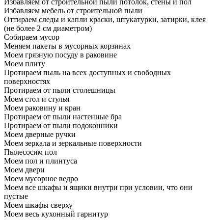
Избавляем от строительной пыли потолок, стены и пол
Избавляем мебель от строительной пыли
Оттираем следы и капли краски, штукатурки, затирки, клея
(не более 2 см диаметром)
Собираем мусор
Меняем пакеты в мусорных корзинах
Моем грязную посуду в раковине
Моем плиту
Протираем пыль на всех доступных и свободных
поверхностях
Протираем от пыли столешницы
Моем стол и стулья
Моем раковину и кран
Протираем от пыли настенные бра
Протираем от пыли подоконники
Моем дверные ручки
Моем зеркала и зеркальные поверхности
Пылесосим пол
Моем пол и плинтуса
Моем двери
Моем мусорное ведро
Моем все шкафы и ящики внутри при условии, что они
пустые
Моем шкафы сверху
Моем весь кухонный гарнитур