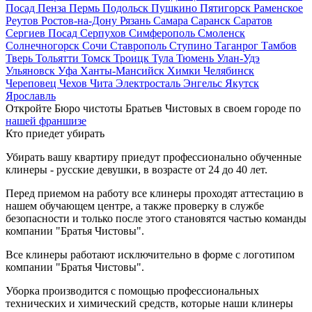
Посад
Пенза
Пермь
Подольск
Пушкино
Пятигорск
Раменское
Реутов
Ростов-на-Дону
Рязань
Самара
Саранск
Саратов
Сергиев Посад
Серпухов
Симферополь
Смоленск
Солнечногорск
Сочи
Ставрополь
Ступино
Таганрог
Тамбов
Тверь
Тольятти
Томск
Троицк
Тула
Тюмень
Улан-Удэ
Ульяновск
Уфа
Ханты-Мансийск
Химки
Челябинск
Череповец
Чехов
Чита
Электросталь
Энгельс
Якутск
Ярославль
Откройте Бюро чистоты Братьев Чистовых в своем городе по
нашей франшизе
Кто приедет убирать
Убирать вашу квартиру приедут профессионально обученные
клинеры - русские девушки, в возрасте от 24 до 40 лет.
Перед приемом на работу все клинеры проходят аттестацию в
нашем обучающем центре, а также проверку в службе
безопасности и только после этого становятся частью команды
компании "Братья Чистовы".
Все клинеры работают исключительно в форме с логотипом
компании "Братья Чистовы".
Уборка производится с помощью профессиональных
технических и химический средств, которые наши клинеры