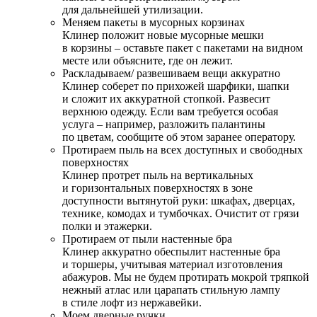
для дальнейшей утилизации.
Меняем пакеты в мусорных корзинах
Клинер положит новые мусорные мешки
в корзины – оставьте пакет с пакетами на видном
месте или объясните, где он лежит.
Раскладываем/ развешиваем вещи аккуратно
Клинер соберет по прихожей шарфики, шапки
и сложит их аккуратной стопкой. Развесит
верхнюю одежду. Если вам требуется особая
услуга – например, разложить палантины
по цветам, сообщите об этом заранее оператору.
Протираем пыль на всех доступных и свободных
поверхностях
Клинер протрет пыль на вертикальных
и горизонтальных поверхностях в зоне
доступности вытянутой руки: шкафах, дверцах,
технике, комодах и тумбочках. Очистит от грязи
полки и этажерки.
Протираем от пыли настенные бра
Клинер аккуратно обеспылит настенные бра
и торшеры, учитывая материал изготовления
абажуров. Мы не будем протирать мокрой тряпкой
нежный атлас или царапать стильную лампу
в стиле лофт из нержавейки.
Моем дверные ручки