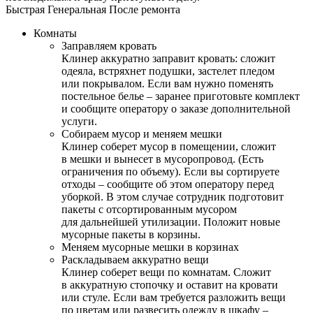
Быстрая
Генеральная
После ремонта
Комнаты
Заправляем кровать
Клинер аккуратно заправит кровать: сложит
одеяла, встряхнет подушки, застелет пледом
или покрывалом. Если вам нужно поменять
постельное белье – заранее приготовьте комплект
и сообщите оператору о заказе дополнительной
услуги.
Собираем мусор и меняем мешки
Клинер соберет мусор в помещении, сложит
в мешки и вынесет в мусоропровод. (Есть
ограничения по объему). Если вы сортируете
отходы – сообщите об этом оператору перед
уборкой. В этом случае сотрудник подготовит
пакеты с отсортированным мусором
для дальнейшей утилизации. Положит новые
мусорные пакеты в корзины.
Меняем мусорные мешки в корзинах
Раскладываем аккуратно вещи
Клинер соберет вещи по комнатам. Сложит
в аккуратную стопочку и оставит на кровати
или стуле. Если вам требуется разложить вещи
по цветам или развесить одежду в шкафу –