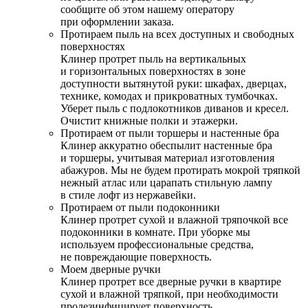
сообщите об этом нашему оператору
при оформлении заказа.
Протираем пыль на всех доступных и свободных
поверхностях
Клинер протрет пыль на вертикальных
и горизонтальных поверхностях в зоне
доступности вытянутой руки: шкафах, дверцах,
технике, комодах и прикроватных тумбочках.
Уберет пыль с подлокотников диванов и кресел.
Очистит книжные полки и этажерки.
Протираем от пыли торшеры и настенные бра
Клинер аккуратно обеспылит настенные бра
и торшеры, учитывая материал изготовления
абажуров. Мы не будем протирать мокрой тряпкой
нежный атлас или царапать стильную лампу
в стиле лофт из нержавейки.
Протираем от пыли подоконники
Клинер протрет сухой и влажной тряпочкой все
подоконники в комнате. При уборке мы
используем профессиональные средства,
не повреждающие поверхность.
Моем дверные ручки
Клинер протрет все дверные ручки в квартире
сухой и влажной тряпкой, при необходимости
продезинфицирует поверхность.