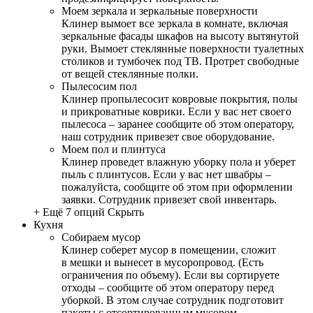
Моем зеркала и зеркальные поверхности
Клинер вымоет все зеркала в комнате, включая
зеркальные фасады шкафов на высоту вытянутой
руки. Вымоет стеклянные поверхности туалетных
столиков и тумбочек под ТВ. Протрет свободные
от вещей стеклянные полки.
Пылесосим пол
Клинер пропылесосит ковровые покрытия, полы
и прикроватные коврики. Если у вас нет своего
пылесоса – заранее сообщите об этом оператору,
наш сотрудник привезет свое оборудование.
Моем пол и плинтуса
Клинер проведет влажную уборку пола и уберет
пыль с плинтусов. Если у вас нет швабры –
пожалуйста, сообщите об этом при оформлении
заявки. Сотрудник привезет свой инвентарь.
+ Ещё 7 опций
Скрыть
Кухня
Собираем мусор
Клинер соберет мусор в помещении, сложит
в мешки и вынесет в мусоропровод. (Есть
ограничения по объему). Если вы сортируете
отходы – сообщите об этом оператору перед
уборкой. В этом случае сотрудник подготовит
пакеты с отсортированным мусором