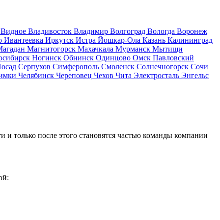
д
Видное
Владивосток
Владимир
Волгоград
Вологда
Воронеж
о
Ивантеевка
Иркутск
Истра
Йошкар-Ола
Казань
Калининград
Магадан
Магнитогорск
Махачкала
Мурманск
Мытищи
осибирск
Ногинск
Обнинск
Одинцово
Омск
Павловский
Посад
Серпухов
Симферополь
Смоленск
Солнечногорск
Сочи
имки
Челябинск
Череповец
Чехов
Чита
Электросталь
Энгельс
и и только после этого становятся частью команды компании
ой: