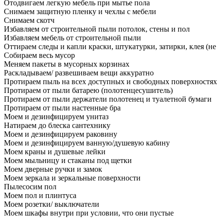
Отодвигаем легкую мебель при мытье пола
Снимаем защитную пленку и чехлы с мебели
Снимаем скотч
Избавляем от строительной пыли потолок, стены и пол
Избавляем мебель от строительной пыли
Оттираем следы и капли краски, штукатурки, затирки, клея (не
Собираем весь мусор
Меняем пакеты в мусорных корзинах
Раскладываем/ развешиваем вещи аккуратно
Протираем пыль на всех доступных и свободных поверхностях
Протираем от пыли батарею (полотенцесушитель)
Протираем от пыли держатели полотенец и туалетной бумаги
Протираем от пыли настенные бра
Моем и дезинфицируем унитаз
Натираем до блеска сантехнику
Моем и дезинфицируем раковину
Моем и дезинфицируем ванную/душевую кабину
Моем краны и душевые лейки
Моем мыльницу и стаканы под щетки
Моем дверные ручки и замок
Моем зеркала и зеркальные поверхности
Пылесосим пол
Моем пол и плинтуса
Моем розетки/ выключатели
Моем шкафы внутри при условии, что они пустые