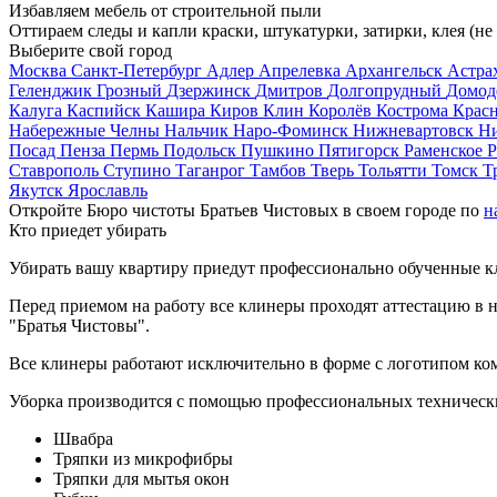
Избавляем мебель от строительной пыли
Оттираем следы и капли краски, штукатурки, затирки, клея (не
Выберите свой город
Москва
Санкт-Петербург
Адлер
Апрелевка
Архангельск
Астра
Геленджик
Грозный
Дзержинск
Дмитров
Долгопрудный
Домод
Калуга
Каспийск
Кашира
Киров
Клин
Королёв
Кострома
Крас
Набережные Челны
Нальчик
Наро-Фоминск
Нижневартовск
Н
Посад
Пенза
Пермь
Подольск
Пушкино
Пятигорск
Раменское
Р
Ставрополь
Ступино
Таганрог
Тамбов
Тверь
Тольятти
Томск
Т
Якутск
Ярославль
Откройте Бюро чистоты Братьев Чистовых в своем городе по
н
Кто приедет убирать
Убирать вашу квартиру приедут профессионально обученные клин
Перед приемом на работу все клинеры проходят аттестацию в н
"Братья Чистовы".
Все клинеры работают исключительно в форме с логотипом ко
Уборка производится с помощью профессиональных технически
Швабра
Тряпки из микрофибры
Тряпки для мытья окон