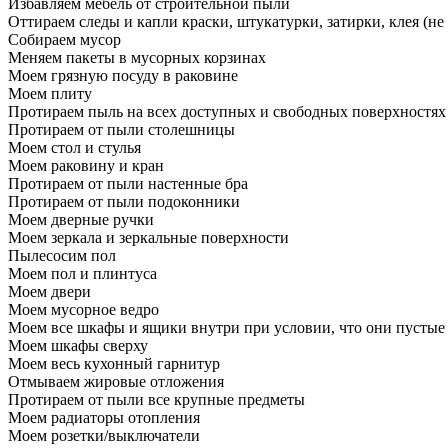
Избавляем мебель от строительной пыли
Оттираем следы и капли краски, штукатурки, затирки, клея (не
Собираем мусор
Меняем пакеты в мусорных корзинах
Моем грязную посуду в раковине
Моем плиту
Протираем пыль на всех доступных и свободных поверхностях
Протираем от пыли столешницы
Моем стол и стулья
Моем раковину и кран
Протираем от пыли настенные бра
Протираем от пыли подоконники
Моем дверные ручки
Моем зеркала и зеркальные поверхности
Пылесосим пол
Моем пол и плинтуса
Моем двери
Моем мусорное ведро
Моем все шкафы и ящики внутри при условии, что они пустые
Моем шкафы сверху
Моем весь кухонный гарнитур
Отмываем жировые отложения
Протираем от пыли все крупные предметы
Моем радиаторы отопления
Моем розетки/выключатели