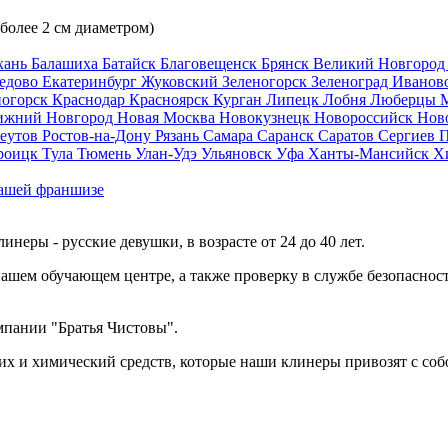
 более 2 см диаметром)
хань
Балашиха
Батайск
Благовещенск
Брянск
Великий Новгоро
едово
Екатеринбург
Жуковский
Зеленогорск
Зеленоград
Иванов
ногорск
Краснодар
Красноярск
Курган
Липецк
Лобня
Люберцы
ижний Новгород
Новая Москва
Новокузнецк
Новороссийск
Нов
еутов
Ростов-на-Дону
Рязань
Самара
Саранск
Саратов
Сергиев 
роицк
Тула
Тюмень
Улан-Удэ
Ульяновск
Уфа
Ханты-Мансийск
Х
ашей франшизе
еры - русские девушки, в возрасте от 24 до 40 лет.
ашем обучающем центре, а также проверку в службе безопасност
мпании "Братья Чистовы".
х и химический средств, которые наши клинеры привозят с соб