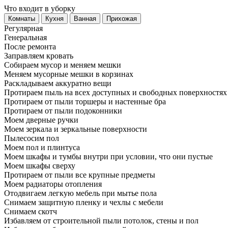
Что входит в уборку
Регу­лярная
Гене­ральная
После ремонта
Заправляем кровать
Собираем мусор и меняем мешки
Меняем мусорные мешки в корзинах
Раскладываем аккуратно вещи
Протираем пыль на всех доступных и свободных поверхностях
Протираем от пыли торшеры и настенные бра
Протираем от пыли подоконники
Моем дверные ручки
Моем зеркала и зеркальные поверхности
Пылесосим пол
Моем пол и плинтуса
Моем шкафы и тумбы внутри при условии, что они пустые
Моем шкафы сверху
Протираем от пыли все крупные предметы
Моем радиаторы отопления
Отодвигаем легкую мебель при мытье пола
Снимаем защитную пленку и чехлы с мебели
Снимаем скотч
Избавляем от строительной пыли потолок, стены и пол