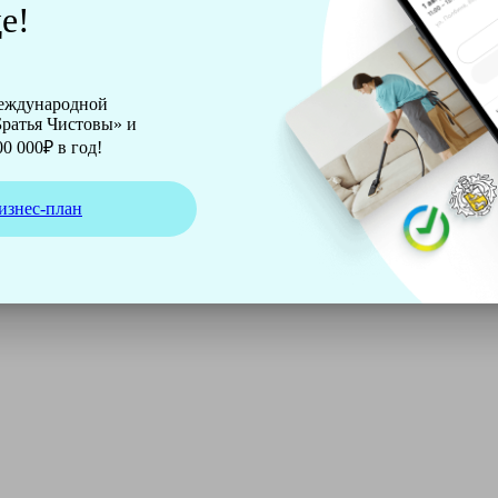
е!
международной
ратья Чистовы» и
0 000₽ в год!
изнес-план
ирмы Soteco, а также утюг, ведро, парогенератор, аппарат д