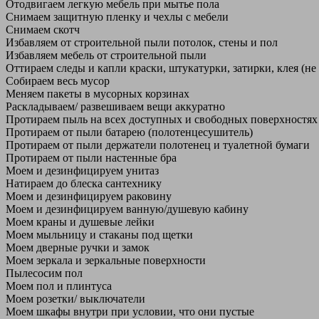
Отодвигаем легкую мебель при мытье пола
Снимаем защитную пленку и чехлы с мебели
Снимаем скотч
Избавляем от строительной пыли потолок, стены и пол
Избавляем мебель от строительной пыли
Оттираем следы и капли краски, штукатурки, затирки, клея (не
Собираем весь мусор
Меняем пакеты в мусорных корзинах
Раскладываем/ развешиваем вещи аккуратно
Протираем пыль на всех доступных и свободных поверхностях
Протираем от пыли батарею (полотенцесушитель)
Протираем от пыли держатели полотенец и туалетной бумаги
Протираем от пыли настенные бра
Моем и дезинфицируем унитаз
Натираем до блеска сантехнику
Моем и дезинфицируем раковину
Моем и дезинфицируем ванную/душевую кабину
Моем краны и душевые лейки
Моем мыльницу и стаканы под щетки
Моем дверные ручки и замок
Моем зеркала и зеркальные поверхности
Пылесосим пол
Моем пол и плинтуса
Моем розетки/ выключатели
Моем шкафы внутри при условии, что они пустые