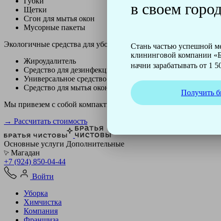
Губки
в своем город
Щетки
Сгон для мытья окон
Мусорные пакеты
Экологичные средства для уборки немецкой марки Kiehl:
Стань частью успешной 
клининговой компании «Б
Жироудалитель
начни зарабатывать от 1 50
Средство для дезинфекции
Универсальное средство
Средство для мытья окон
Получить б
Мы привезем с собой компактный профессиональный пылесос ф
→ Рассчитать стоимость
Основные услуги
Дополнительные
Магадан
+7 (924) 850-04-44
Войти
Уборка
Химчистка
Компания
Франшиза