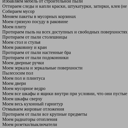
Избавляем мебель от строительной пыли
Оттираем следы и капли краски, штукатурки, затирки, клея (не
Собираем мусор
Меняем пакеты в мусорных корзинах
Моем грязную посуду в раковине
Моем плиту
Протираем пыль на всех доступных и свободных поверхностях
Протираем от пыли столешницы
Моем стол и стулья
Моем раковину и кран
Протираем от пыли настенные бра
Протираем от пыли подоконники
Моем дверные ручки
Моем зеркала и зеркальные поверхности
Пылесосим пол
Моем пол и плинтуса
Моем двери
Моем мусорное ведро
Моем все шкафы и ящики внутри при условии, что они пустые
Моем шкафы сверху
Моем весь кухонный гарнитур
Отмываем жировые отложения
Протираем от пыли все крупные предметы
Моем радиаторы отопления
Моем розетки/выключатели