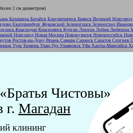
 более 2 см диаметром)
хань
Балашиха
Батайск
Благовещенск
Брянск
Великий Новгоро
едово
Екатеринбург
Жуковский
Зеленогорск
Зеленоград
Иванов
ногорск
Краснодар
Красноярск
Курган
Липецк
Лобня
Люберцы
ижний Новгород
Новая Москва
Новокузнецк
Новороссийск
Нов
еутов
Ростов-на-Дону
Рязань
Самара
Саранск
Саратов
Сергиев 
роицк
Тула
Тюмень
Улан-Удэ
Ульяновск
Уфа
Ханты-Мансийск
Х
ашей франшизе
еры - русские девушки, в возрасте от 24 до 40 лет.
ашем обучающем центре, а также проверку в службе безопасност
 «Братья Чистовы»
мпании "Братья Чистовы".
в г.
Магадан
х и химический средств, которые наши клинеры привозят с соб
ий клининг