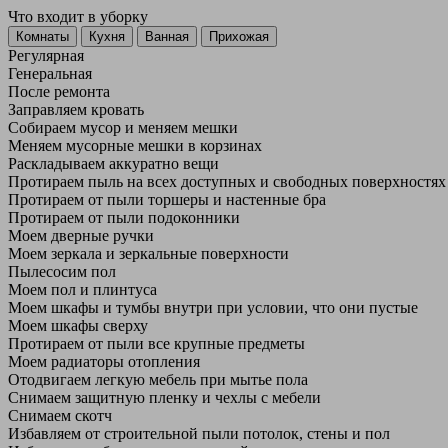
Что входит в уборку
Регу­лярная
Гене­ральная
После ремонта
Заправляем кровать
Собираем мусор и меняем мешки
Меняем мусорные мешки в корзинах
Раскладываем аккуратно вещи
Протираем пыль на всех доступных и свободных поверхностях
Протираем от пыли торшеры и настенные бра
Протираем от пыли подоконники
Моем дверные ручки
Моем зеркала и зеркальные поверхности
Пылесосим пол
Моем пол и плинтуса
Моем шкафы и тумбы внутри при условии, что они пустые
Моем шкафы сверху
Протираем от пыли все крупные предметы
Моем радиаторы отопления
Отодвигаем легкую мебель при мытье пола
Снимаем защитную пленку и чехлы с мебели
Снимаем скотч
Избавляем от строительной пыли потолок, стены и пол