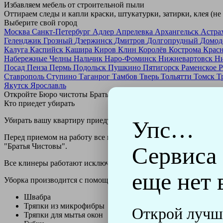
Избавляем мебель от строительной пыли
Оттираем следы и капли краски, штукатурки, затирки, клея (не
Выберите свой город
Москва
Санкт-Петербург
Адлер
Апрелевка
Архангельск
Астра
Геленджик
Грозный
Дзержинск
Дмитров
Долгопрудный
Домод
Калуга
Каспийск
Кашира
Киров
Клин
Королёв
Кострома
Крас
Набережные Челны
Нальчик
Наро-Фоминск
Нижневартовск
Н
Посад
Пенза
Пермь
Подольск
Пушкино
Пятигорск
Раменское
Р
Ставрополь
Ступино
Таганрог
Тамбов
Тверь
Тольятти
Томск
Т
Якутск
Ярославль
Откройте Бюро чистоты Братьев Чистовых в своем городе по
н
Кто приедет убирать
Убирать вашу квартиру приедут профессионально обученные клин
Упс…
Перед приемом на работу все клинеры проходят аттестацию в н
"Братья Чистовы".
Сервиса
Все клинеры работают исключительно в форме с логотипом ко
еще нет 
Уборка производится с помощью профессиональных технически
Швабра
Тряпки из микрофибры
Открой лучш
Тряпки для мытья окон