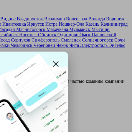
д
Видное
Владивосток
Владимир
Волгоград
Вологда
Воронеж
о
Ивантеевка
Иркутск
Истра
Йошкар-Ола
Казань
Калининград
Магадан
Магнитогорск
Махачкала
Мурманск
Мытищи
осибирск
Ногинск
Обнинск
Одинцово
Омск
Павловский
Посад
Серпухов
Симферополь
Смоленск
Солнечногорск
Сочи
имки
Челябинск
Череповец
Чехов
Чита
Электросталь
Энгельс
и и только после этого становятся частью команды компании
ой: