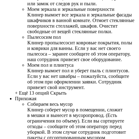
или замок от следов рук и пыли.
Моем зеркала и зеркальные поверхности
Клинер вымоет все зеркала и зеркальные фасады
шкафчиков в ванной комнате. Отмоет стеклянные
поверхности стеллажей, шкафов. Очистит
свободные от вещей стеклянные полки.
Пылесосим пол
Клинер пропылесосит ковровые покрытия, полы
и коврики для ванны. Если у вас нет своего
пылесоса – заранее сообщите об этом оператору,
наш сотрудник привезет свое оборудование.
Моем пол и плинтуса
Клинер вымоет пол и уберет пыль с плинтусов.
Если у вас нет швабры – пожалуйста, сообщите
об этом при оформлении заявки. Сотрудник
привезет свой инструмент.
+ Ещё 13 опций
Скрыть
Прихожая
Собираем весь мусор
Клинер соберет мусор в помещении, сложит
в мешки и вынесет в мусоропровод. (Есть
ограничения по объему). Если вы сортируете
отходы – сообщите об этом оператору перед
уборкой. В этом случае сотрудник подготовит
пакеты с отсортированным мусором