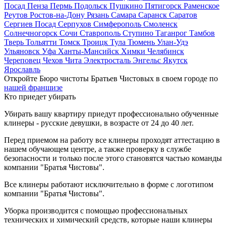
Посад
Пенза
Пермь
Подольск
Пушкино
Пятигорск
Раменское
Реутов
Ростов-на-Дону
Рязань
Самара
Саранск
Саратов
Сергиев Посад
Серпухов
Симферополь
Смоленск
Солнечногорск
Сочи
Ставрополь
Ступино
Таганрог
Тамбов
Тверь
Тольятти
Томск
Троицк
Тула
Тюмень
Улан-Удэ
Ульяновск
Уфа
Ханты-Мансийск
Химки
Челябинск
Череповец
Чехов
Чита
Электросталь
Энгельс
Якутск
Ярославль
Откройте Бюро чистоты Братьев Чистовых в своем городе по
нашей франшизе
Кто приедет убирать
Убирать вашу квартиру приедут профессионально обученные
клинеры - русские девушки, в возрасте от 24 до 40 лет.
Перед приемом на работу все клинеры проходят аттестацию в
нашем обучающем центре, а также проверку в службе
безопасности и только после этого становятся частью команды
компании "Братья Чистовы".
Все клинеры работают исключительно в форме с логотипом
компании "Братья Чистовы".
Уборка производится с помощью профессиональных
технических и химический средств, которые наши клинеры