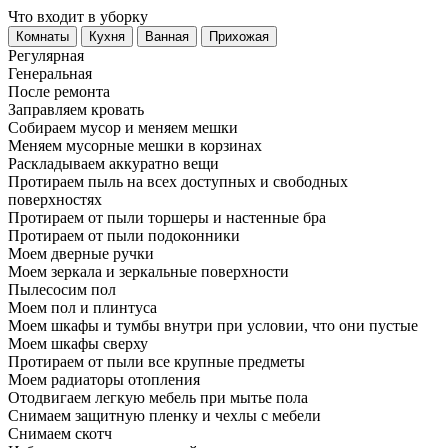
Что входит в уборку
Регу­лярная
Гене­ральная
После ремонта
Заправляем кровать
Собираем мусор и меняем мешки
Меняем мусорные мешки в корзинах
Раскладываем аккуратно вещи
Протираем пыль на всех доступных и свободных
поверхностях
Протираем от пыли торшеры и настенные бра
Протираем от пыли подоконники
Моем дверные ручки
Моем зеркала и зеркальные поверхности
Пылесосим пол
Моем пол и плинтуса
Моем шкафы и тумбы внутри при условии, что они пустые
Моем шкафы сверху
Протираем от пыли все крупные предметы
Моем радиаторы отопления
Отодвигаем легкую мебель при мытье пола
Снимаем защитную пленку и чехлы с мебели
Снимаем скотч