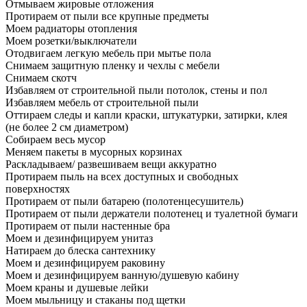
Отмываем жировые отложения
Протираем от пыли все крупные предметы
Моем радиаторы отопления
Моем розетки/выключатели
Отодвигаем легкую мебель при мытье пола
Снимаем защитную пленку и чехлы с мебели
Снимаем скотч
Избавляем от строительной пыли потолок, стены и пол
Избавляем мебель от строительной пыли
Оттираем следы и капли краски, штукатурки, затирки, клея
(не более 2 см диаметром)
Собираем весь мусор
Меняем пакеты в мусорных корзинах
Раскладываем/ развешиваем вещи аккуратно
Протираем пыль на всех доступных и свободных
поверхностях
Протираем от пыли батарею (полотенцесушитель)
Протираем от пыли держатели полотенец и туалетной бумаги
Протираем от пыли настенные бра
Моем и дезинфицируем унитаз
Натираем до блеска сантехнику
Моем и дезинфицируем раковину
Моем и дезинфицируем ванную/душевую кабину
Моем краны и душевые лейки
Моем мыльницу и стаканы под щетки