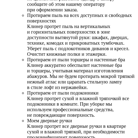
сообщите об этом нашему оператору
при оформлении заказа.
Протираем пыль на всех доступных и свободных
поверхностях
Клинер протрет пыль на вертикальных
и горизонтальных поверхностях в зоне
доступности вытянутой руки: шкафах, дверцах,
технике, комодах и прикроватных тумбочках.
Уберет пыль с подлокотников диванов и кресел.
Очистит книжные полки и этажерки.
Протираем от пыли торшеры и настенные бра
Клинер аккуратно обеспылит настенные бра
и торшеры, учитывая материал изготовления
абажуров. Мы не будем протирать мокрой тряпкой
нежный атлас или царапать стильную лампу
в стиле лофт из нержавейки.
Протираем от пыли подоконники
Клинер протрет сухой и влажной тряпочкой все
подоконники в комнате. При уборке мы
используем профессиональные средства,
не повреждающие поверхность.
Моем дверные ручки
Клинер протрет все дверные ручки в квартире
сухой и влажной тряпкой, при необходимости
продезинфицирует поверхность.