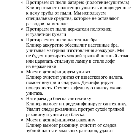
Протираем от пыли батарею (полотенцесушитель)
Клинер отмоет полотенцесушитель и подведенные
к нему трубы от пыли. Мы используем
специальные средства, которые не оставляют
разводов на металле.
Протираем от пыли держатели полотенец
и туалетной бумаги
Протираем от пыли настенные бра
Клинер аккуратно обеспылит настенные бра,
учитывая материал изготовления абажуров. Мы
не будем протирать мокрой тряпкой нежный атлас
или царапать стильную лампу в стиле лофт
из нержавейки.
Моем и дезинфицируем унитаз
Клинер очистит унитаз от известкового налета,
помоет внутри и снаружи. Дезинфицирует
поверхность. Отмоет кафельную плитку около
унитаза.
Натираем до блеска сантехнику
Клинер вымоет и продезинфицирует сантехнику.
Удалит следы ржавчины, протрет сухой тряпкой
раковину и унитаз до блеска.
Моем и дезинфицируем раковину
Клинер вымоет раковину, очистит от следов
зубной пасты и мыльных разводов, удалит