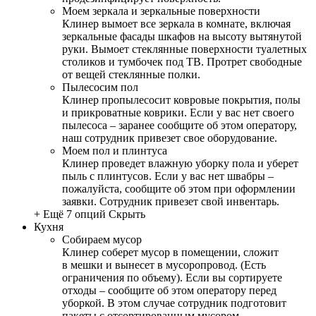
Моем зеркала и зеркальные поверхности
Клинер вымоет все зеркала в комнате, включая
зеркальные фасады шкафов на высоту вытянутой
руки. Вымоет стеклянные поверхности туалетных
столиков и тумбочек под ТВ. Протрет свободные
от вещей стеклянные полки.
Пылесосим пол
Клинер пропылесосит ковровые покрытия, полы
и прикроватные коврики. Если у вас нет своего
пылесоса – заранее сообщите об этом оператору,
наш сотрудник привезет свое оборудование.
Моем пол и плинтуса
Клинер проведет влажную уборку пола и уберет
пыль с плинтусов. Если у вас нет швабры –
пожалуйста, сообщите об этом при оформлении
заявки. Сотрудник привезет свой инвентарь.
+ Ещё 7 опций
Скрыть
Кухня
Собираем мусор
Клинер соберет мусор в помещении, сложит
в мешки и вынесет в мусоропровод. (Есть
ограничения по объему). Если вы сортируете
отходы – сообщите об этом оператору перед
уборкой. В этом случае сотрудник подготовит
пакеты с отсортированным мусором