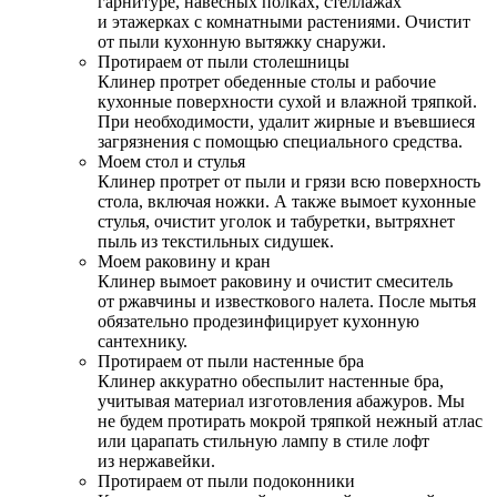
гарнитуре, навесных полках, стеллажах
и этажерках с комнатными растениями. Очистит
от пыли кухонную вытяжку снаружи.
Протираем от пыли столешницы
Клинер протрет обеденные столы и рабочие
кухонные поверхности сухой и влажной тряпкой.
При необходимости, удалит жирные и въевшиеся
загрязнения с помощью специального средства.
Моем стол и стулья
Клинер протрет от пыли и грязи всю поверхность
стола, включая ножки. А также вымоет кухонные
стулья, очистит уголок и табуретки, вытряхнет
пыль из текстильных сидушек.
Моем раковину и кран
Клинер вымоет раковину и очистит смеситель
от ржавчины и известкового налета. После мытья
обязательно продезинфицирует кухонную
сантехнику.
Протираем от пыли настенные бра
Клинер аккуратно обеспылит настенные бра,
учитывая материал изготовления абажуров. Мы
не будем протирать мокрой тряпкой нежный атлас
или царапать стильную лампу в стиле лофт
из нержавейки.
Протираем от пыли подоконники