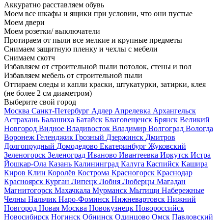
Аккуратно расставляем обувь
Моем все шкафы и ящики при условии, что они пустые
Моем двери
Моем розетки/ выключатели
Протираем от пыли все мелкие и крупные предметы
Снимаем защитную пленку и чехлы с мебели
Снимаем скотч
Избавляем от строительной пыли потолок, стены и пол
Избавляем мебель от строительной пыли
Оттираем следы и капли краски, штукатурки, затирки, клея
(не более 2 см диаметром)
Выберите свой город
Москва
Санкт-Петербург
Адлер
Апрелевка
Архангельск
Астрахань
Балашиха
Батайск
Благовещенск
Брянск
Великий
Новгород
Видное
Владивосток
Владимир
Волгоград
Вологда
Воронеж
Геленджик
Грозный
Дзержинск
Дмитров
Долгопрудный
Домодедово
Екатеринбург
Жуковский
Зеленогорск
Зеленоград
Иваново
Ивантеевка
Иркутск
Истра
Йошкар-Ола
Казань
Калининград
Калуга
Каспийск
Кашира
Киров
Клин
Королёв
Кострома
Красногорск
Краснодар
Красноярск
Курган
Липецк
Лобня
Люберцы
Магадан
Магнитогорск
Махачкала
Мурманск
Мытищи
Набережные
Челны
Нальчик
Наро-Фоминск
Нижневартовск
Нижний
Новгород
Новая Москва
Новокузнецк
Новороссийск
Новосибирск
Ногинск
Обнинск
Одинцово
Омск
Павловский