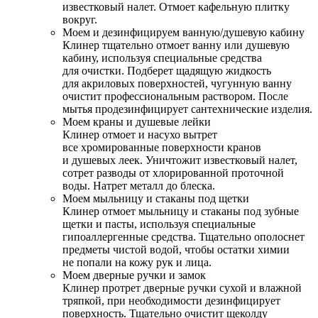
известковый налет. Отмоет кафельную плитку
вокруг.
Моем и дезинфицируем ванную/душевую кабину
Клинер тщательно отмоет ванну или душевую
кабину, используя специальные средства
для очистки. Подберет щадящую жидкость
для акриловых поверхностей, чугунную ванну
очистит профессиональным раствором. После
мытья продезинфицирует сантехнические изделия.
Моем краны и душевые лейки
Клинер отмоет и насухо вытрет
все хромированные поверхности кранов
и душевых леек. Уничтожит известковый налет,
сотрет разводы от хлорированной проточной
воды. Натрет металл до блеска.
Моем мыльницу и стаканы под щетки
Клинер отмоет мыльницу и стаканы под зубные
щетки и пасты, используя специальные
гипоаллергенные средства. Тщательно ополоснет
предметы чистой водой, чтобы остатки химии
не попали на кожу рук и лица.
Моем дверные ручки и замок
Клинер протрет дверные ручки сухой и влажной
тряпкой, при необходимости дезинфицирует
поверхность. Тщательно очистит щеколду