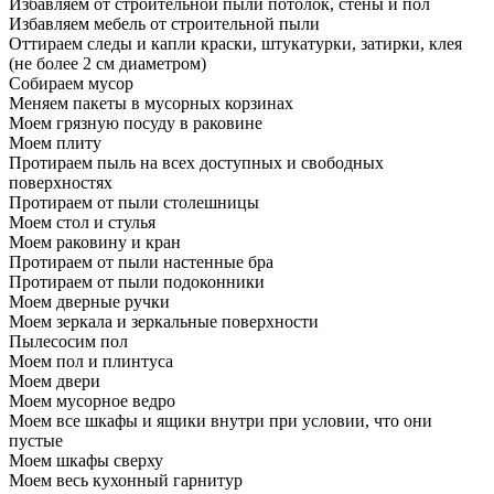
Избавляем от строительной пыли потолок, стены и пол
Избавляем мебель от строительной пыли
Оттираем следы и капли краски, штукатурки, затирки, клея
(не более 2 см диаметром)
Собираем мусор
Меняем пакеты в мусорных корзинах
Моем грязную посуду в раковине
Моем плиту
Протираем пыль на всех доступных и свободных
поверхностях
Протираем от пыли столешницы
Моем стол и стулья
Моем раковину и кран
Протираем от пыли настенные бра
Протираем от пыли подоконники
Моем дверные ручки
Моем зеркала и зеркальные поверхности
Пылесосим пол
Моем пол и плинтуса
Моем двери
Моем мусорное ведро
Моем все шкафы и ящики внутри при условии, что они
пустые
Моем шкафы сверху
Моем весь кухонный гарнитур