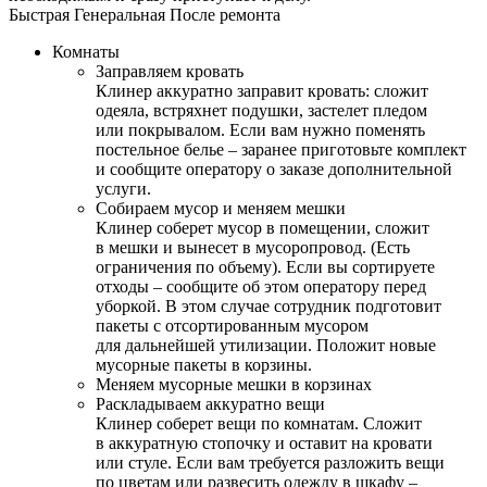
Быстрая
Генеральная
После ремонта
Комнаты
Заправляем кровать
Клинер аккуратно заправит кровать: сложит
одеяла, встряхнет подушки, застелет пледом
или покрывалом. Если вам нужно поменять
постельное белье – заранее приготовьте комплект
и сообщите оператору о заказе дополнительной
услуги.
Собираем мусор и меняем мешки
Клинер соберет мусор в помещении, сложит
в мешки и вынесет в мусоропровод. (Есть
ограничения по объему). Если вы сортируете
отходы – сообщите об этом оператору перед
уборкой. В этом случае сотрудник подготовит
пакеты с отсортированным мусором
для дальнейшей утилизации. Положит новые
мусорные пакеты в корзины.
Меняем мусорные мешки в корзинах
Раскладываем аккуратно вещи
Клинер соберет вещи по комнатам. Сложит
в аккуратную стопочку и оставит на кровати
или стуле. Если вам требуется разложить вещи
по цветам или развесить одежду в шкафу –