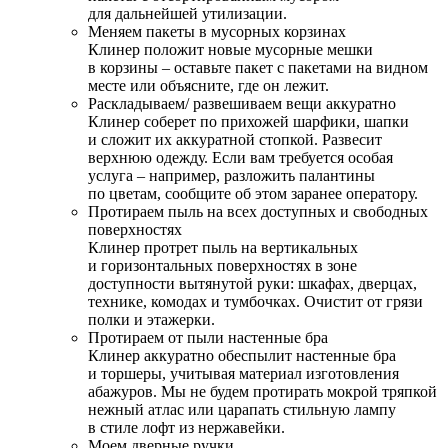
для дальнейшей утилизации.
Меняем пакеты в мусорных корзинах
Клинер положит новые мусорные мешки
в корзины – оставьте пакет с пакетами на видном
месте или объясните, где он лежит.
Раскладываем/ развешиваем вещи аккуратно
Клинер соберет по прихожей шарфики, шапки
и сложит их аккуратной стопкой. Развесит
верхнюю одежду. Если вам требуется особая
услуга – например, разложить палантины
по цветам, сообщите об этом заранее оператору.
Протираем пыль на всех доступных и свободных
поверхностях
Клинер протрет пыль на вертикальных
и горизонтальных поверхностях в зоне
доступности вытянутой руки: шкафах, дверцах,
технике, комодах и тумбочках. Очистит от грязи
полки и этажерки.
Протираем от пыли настенные бра
Клинер аккуратно обеспылит настенные бра
и торшеры, учитывая материал изготовления
абажуров. Мы не будем протирать мокрой тряпкой
нежный атлас или царапать стильную лампу
в стиле лофт из нержавейки.
Моем дверные ручки