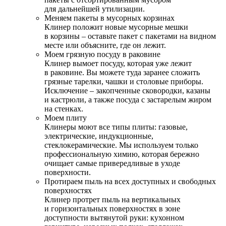
для дальнейшей утилизации.
Меняем пакеты в мусорных корзинах
Клинер положит новые мусорные мешки
в корзины – оставьте пакет с пакетами на видном
месте или объясните, где он лежит.
Моем грязную посуду в раковине
Клинер вымоет посуду, которая уже лежит
в раковине. Вы можете туда заранее сложить
грязные тарелки, чашки и столовые приборы.
Исключение – закопченные сковородки, казаны
и кастрюли, а также посуда с застарелым жиром
на стенках.
Моем плиту
Клинеры моют все типы плиты: газовые,
электрические, индукционные,
стеклокерамические. Мы используем только
профессиональную химию, которая бережно
очищает самые привередливые в уходе
поверхности.
Протираем пыль на всех доступных и свободных
поверхностях
Клинер протрет пыль на вертикальных
и горизонтальных поверхностях в зоне
доступности вытянутой руки: кухонном