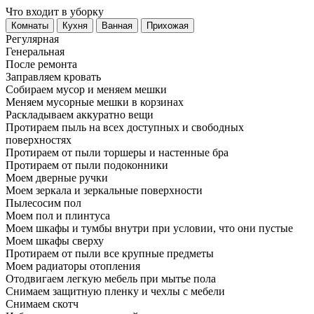
Что входит в уборку
Регу­лярная
Гене­ральная
После ремонта
Заправляем кровать
Собираем мусор и меняем мешки
Меняем мусорные мешки в корзинах
Раскладываем аккуратно вещи
Протираем пыль на всех доступных и свободных
поверхностях
Протираем от пыли торшеры и настенные бра
Протираем от пыли подоконники
Моем дверные ручки
Моем зеркала и зеркальные поверхности
Пылесосим пол
Моем пол и плинтуса
Моем шкафы и тумбы внутри при условии, что они пустые
Моем шкафы сверху
Протираем от пыли все крупные предметы
Моем радиаторы отопления
Отодвигаем легкую мебель при мытье пола
Снимаем защитную пленку и чехлы с мебели
Снимаем скотч