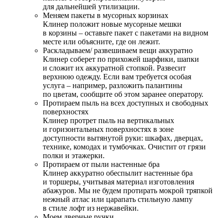
для дальнейшей утилизации.
Меняем пакеты в мусорных корзинах
Клинер положит новые мусорные мешки
в корзины – оставьте пакет с пакетами на видном
месте или объясните, где он лежит.
Раскладываем/ развешиваем вещи аккуратно
Клинер соберет по прихожей шарфики, шапки
и сложит их аккуратной стопкой. Развесит
верхнюю одежду. Если вам требуется особая
услуга – например, разложить палантины
по цветам, сообщите об этом заранее оператору.
Протираем пыль на всех доступных и свободных
поверхностях
Клинер протрет пыль на вертикальных
и горизонтальных поверхностях в зоне
доступности вытянутой руки: шкафах, дверцах,
технике, комодах и тумбочках. Очистит от грязи
полки и этажерки.
Протираем от пыли настенные бра
Клинер аккуратно обеспылит настенные бра
и торшеры, учитывая материал изготовления
абажуров. Мы не будем протирать мокрой тряпкой
нежный атлас или царапать стильную лампу
в стиле лофт из нержавейки.
Моем дверные ручки