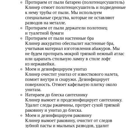
Протираем от пыли батарею (полотенцесушитель)
Клинер отмоет полотенцесушитель и подведенные
к нему трубы от пыли. Мы используем
специальные средства, которые не оставляют
разводов на металле.
Протираем от пыли держатели полотенец
и туалетной бумаги
Протираем от пыли настенные бра
Клинер аккуратно обеспылит настенные бра,
учитывая материал изготовления абажуров. Мы
не будем протирать мокрой тряпкой нежный атлас
или царапать стильную лампу в стиле лофт
из нержавейки.
Моем и дезинфицируем унитаз
Клинер очистит унитаз от известкового налета,
помоет внутри и снаружи. Дезинфицирует
поверхность. Отмоет кафельную плитку около
унитаза.
Натираем до блеска сантехнику
Клинер вымоет и продезинфицирует сантехнику.
Удалит следы ржавчины, протрет сухой тряпкой
раковину и унитаз до блеска.
Моем и дезинфицируем раковину
Клинер вымоет раковину, очистит от следов
зубной пасты и мыльных разводов, удалит