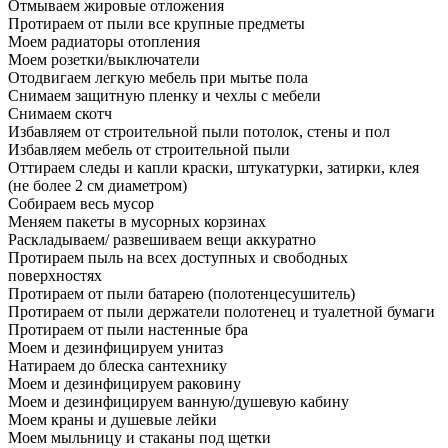
Отмываем жировые отложения
Протираем от пыли все крупные предметы
Моем радиаторы отопления
Моем розетки/выключатели
Отодвигаем легкую мебель при мытье пола
Снимаем защитную пленку и чехлы с мебели
Снимаем скотч
Избавляем от строительной пыли потолок, стены и пол
Избавляем мебель от строительной пыли
Оттираем следы и капли краски, штукатурки, затирки, клея
(не более 2 см диаметром)
Собираем весь мусор
Меняем пакеты в мусорных корзинах
Раскладываем/ развешиваем вещи аккуратно
Протираем пыль на всех доступных и свободных
поверхностях
Протираем от пыли батарею (полотенцесушитель)
Протираем от пыли держатели полотенец и туалетной бумаги
Протираем от пыли настенные бра
Моем и дезинфицируем унитаз
Натираем до блеска сантехнику
Моем и дезинфицируем раковину
Моем и дезинфицируем ванную/душевую кабину
Моем краны и душевые лейки
Моем мыльницу и стаканы под щетки