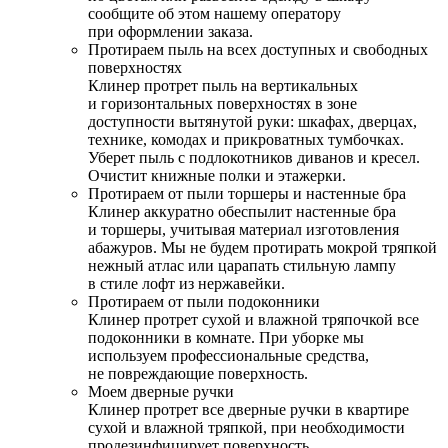
сообщите об этом нашему оператору
при оформлении заказа.
Протираем пыль на всех доступных и свободных
поверхностях
Клинер протрет пыль на вертикальных
и горизонтальных поверхностях в зоне
доступности вытянутой руки: шкафах, дверцах,
технике, комодах и прикроватных тумбочках.
Уберет пыль с подлокотников диванов и кресел.
Очистит книжные полки и этажерки.
Протираем от пыли торшеры и настенные бра
Клинер аккуратно обеспылит настенные бра
и торшеры, учитывая материал изготовления
абажуров. Мы не будем протирать мокрой тряпкой
нежный атлас или царапать стильную лампу
в стиле лофт из нержавейки.
Протираем от пыли подоконники
Клинер протрет сухой и влажной тряпочкой все
подоконники в комнате. При уборке мы
используем профессиональные средства,
не повреждающие поверхность.
Моем дверные ручки
Клинер протрет все дверные ручки в квартире
сухой и влажной тряпкой, при необходимости
продезинфицирует поверхность.