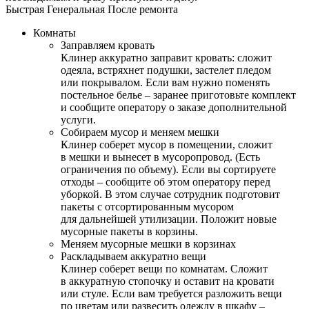
Быстрая
Генеральная
После ремонта
Комнаты
Заправляем кровать
Клинер аккуратно заправит кровать: сложит
одеяла, встряхнет подушки, застелет пледом
или покрывалом. Если вам нужно поменять
постельное белье – заранее приготовьте комплект
и сообщите оператору о заказе дополнительной
услуги.
Собираем мусор и меняем мешки
Клинер соберет мусор в помещении, сложит
в мешки и вынесет в мусоропровод. (Есть
ограничения по объему). Если вы сортируете
отходы – сообщите об этом оператору перед
уборкой. В этом случае сотрудник подготовит
пакеты с отсортированным мусором
для дальнейшей утилизации. Положит новые
мусорные пакеты в корзины.
Меняем мусорные мешки в корзинах
Раскладываем аккуратно вещи
Клинер соберет вещи по комнатам. Сложит
в аккуратную стопочку и оставит на кровати
или стуле. Если вам требуется разложить вещи
по цветам или развесить одежду в шкафу –