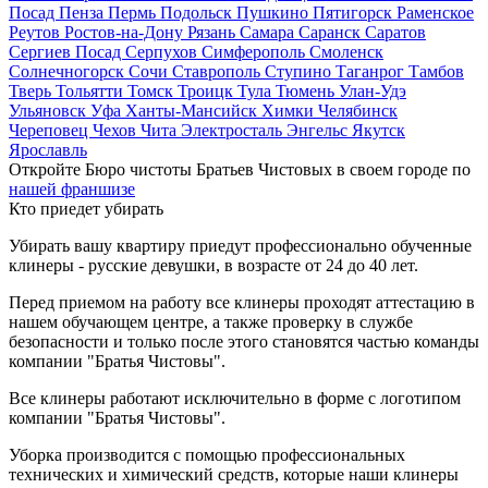
Посад
Пенза
Пермь
Подольск
Пушкино
Пятигорск
Раменское
Реутов
Ростов-на-Дону
Рязань
Самара
Саранск
Саратов
Сергиев Посад
Серпухов
Симферополь
Смоленск
Солнечногорск
Сочи
Ставрополь
Ступино
Таганрог
Тамбов
Тверь
Тольятти
Томск
Троицк
Тула
Тюмень
Улан-Удэ
Ульяновск
Уфа
Ханты-Мансийск
Химки
Челябинск
Череповец
Чехов
Чита
Электросталь
Энгельс
Якутск
Ярославль
Откройте Бюро чистоты Братьев Чистовых в своем городе по
нашей франшизе
Кто приедет убирать
Убирать вашу квартиру приедут профессионально обученные
клинеры - русские девушки, в возрасте от 24 до 40 лет.
Перед приемом на работу все клинеры проходят аттестацию в
нашем обучающем центре, а также проверку в службе
безопасности и только после этого становятся частью команды
компании "Братья Чистовы".
Все клинеры работают исключительно в форме с логотипом
компании "Братья Чистовы".
Уборка производится с помощью профессиональных
технических и химический средств, которые наши клинеры