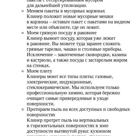
для дальнейшей утилизации.
Меняем пакеты в мусорных корзинах
Клинер положит новые мусорные мешки
в корзины – оставьте пакет с пакетами на видном
месте или объясните, где он лежит.
Моем грязную посуду в раковине
Клинер вымоет посуду, которая уже лежит
в раковине. Вы можете туда заранее сложить
грязные тарелки, чашки и столовые приборы.
Исключение – закопченные сковородки, казаны
и кастрюли, а также посуда с застарелым жиром
на стенках.
Моем плиту
Клинеры моют все типы плиты: газовые,
электрические, индукционные,
стеклокерамические. Мы используем только
профессиональную химию, которая бережно
очищает самые привередливые в уходе
поверхности.
Протираем пыль на всех доступных и свободных
поверхностях
Клинер протрет пыль на вертикальных
и горизонтальных поверхностях в зоне
доступности вытянутой руки: кухонном