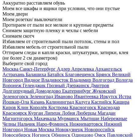
Аккуратно расставляем обувь
Моем все шкафы и ящики при условии, что они пустые
Моем двери
Моем розетки/ выключатели
Протираем от пыли все мелкие и крупные предметы
Снимаем защитную пленку и чехлы с мебели
Снимаем скотч
Избавляем от строительной пыли потолок, стены и пол
Избавляем мебель от строительной пыли
Оттираем следы и капли краски, штукатурки, затирки, клея
(не более 2 см диаметром)
Выберите свой город
Москва
Санкт-Петербург
Адлер
Апрелевка
Архангельск
Астрахань
Балашиха
Батайск
Благовещенск
Брянск
Великий
Новгород
Видное
Владивосток
Владимир
Волгоград
Вологда
Воронеж
Геленджик
Грозный
Дзержинск
Дмитров
Долгопрудный
Домодедово
Екатеринбург
Жуковский
Зеленогорск
Зеленоград
Иваново
Ивантеевка
Иркутск
Истра
Йошкар-Ола
Казань
Калининград
Калуга
Каспийск
Кашира
Киров
Клин
Королёв
Кострома
Красногорск
Краснодар
Красноярск
Курган
Липецк
Лобня
Люберцы
Магадан
Магнитогорск
Махачкала
Мурманск
Мытищи
Набережные
Челны
Нальчик
Наро-Фоминск
Нижневартовск
Нижний
Новгород
Новая Москва
Новокузнецк
Новороссийск
Новосибирск
Ногинск
Обнинск
Одинцово
Омск
Павловский