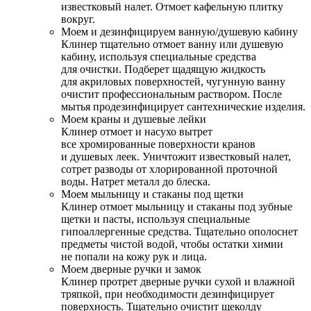
известковый налет. Отмоет кафельную плитку
вокруг.
Моем и дезинфицируем ванную/душевую кабину
Клинер тщательно отмоет ванну или душевую
кабину, используя специальные средства
для очистки. Подберет щадящую жидкость
для акриловых поверхностей, чугунную ванну
очистит профессиональным раствором. После
мытья продезинфицирует сантехнические изделия.
Моем краны и душевые лейки
Клинер отмоет и насухо вытрет
все хромированные поверхности кранов
и душевых леек. Уничтожит известковый налет,
сотрет разводы от хлорированной проточной
воды. Натрет металл до блеска.
Моем мыльницу и стаканы под щетки
Клинер отмоет мыльницу и стаканы под зубные
щетки и пасты, используя специальные
гипоаллергенные средства. Тщательно ополоснет
предметы чистой водой, чтобы остатки химии
не попали на кожу рук и лица.
Моем дверные ручки и замок
Клинер протрет дверные ручки сухой и влажной
тряпкой, при необходимости дезинфицирует
поверхность. Тщательно очистит щеколду