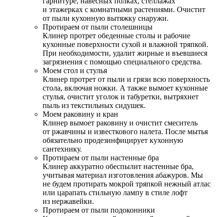
гарнитуре, навесных полках, стеллажах
и этажерках с комнатными растениями. Очистит
от пыли кухонную вытяжку снаружи.
Протираем от пыли столешницы
Клинер протрет обеденные столы и рабочие
кухонные поверхности сухой и влажной тряпкой.
При необходимости, удалит жирные и въевшиеся
загрязнения с помощью специального средства.
Моем стол и стулья
Клинер протрет от пыли и грязи всю поверхность
стола, включая ножки. А также вымоет кухонные
стулья, очистит уголок и табуретки, вытряхнет
пыль из текстильных сидушек.
Моем раковину и кран
Клинер вымоет раковину и очистит смеситель
от ржавчины и известкового налета. После мытья
обязательно продезинфицирует кухонную
сантехнику.
Протираем от пыли настенные бра
Клинер аккуратно обеспылит настенные бра,
учитывая материал изготовления абажуров. Мы
не будем протирать мокрой тряпкой нежный атлас
или царапать стильную лампу в стиле лофт
из нержавейки.
Протираем от пыли подоконники