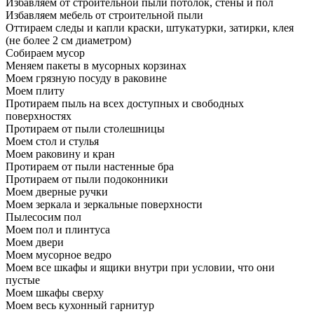
Избавляем от строительной пыли потолок, стены и пол
Избавляем мебель от строительной пыли
Оттираем следы и капли краски, штукатурки, затирки, клея
(не более 2 см диаметром)
Собираем мусор
Меняем пакеты в мусорных корзинах
Моем грязную посуду в раковине
Моем плиту
Протираем пыль на всех доступных и свободных
поверхностях
Протираем от пыли столешницы
Моем стол и стулья
Моем раковину и кран
Протираем от пыли настенные бра
Протираем от пыли подоконники
Моем дверные ручки
Моем зеркала и зеркальные поверхности
Пылесосим пол
Моем пол и плинтуса
Моем двери
Моем мусорное ведро
Моем все шкафы и ящики внутри при условии, что они
пустые
Моем шкафы сверху
Моем весь кухонный гарнитур