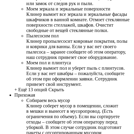
или замок от следов рук и пыли.
Моем зеркала и зеркальные поверхности
Клинер вымоет все зеркала и зеркальные фасады
шкафчиков в ванной комнате. Отмоет стеклянные
поверхности стеллажей, шкафов. Очистит
свободные от вещей стеклянные полки.
Пылесосим пол
Клинер пропылесосит ковровые покрытия, полы
и коврики для ванны. Если у вас нет своего
пылесоса – заранее сообщите об этом оператору,
наш сотрудник привезет свое оборудование.
Моем пол и плинтуса
Клинер вымоет пол и уберет пыль с плинтусов.
Если у вас нет швабры – пожалуйста, сообщите
об этом при оформлении заявки. Сотрудник
привезет свой инструмент.
+ Ещё 13 опций
Скрыть
Прихожая
Собираем весь мусор
Клинер соберет мусор в помещении, сложит
в мешки и вынесет в мусоропровод. (Есть
ограничения по объему). Если вы сортируете
отходы – сообщите об этом оператору перед
уборкой. В этом случае сотрудник подготовит
пакеты с отсортированным мусором