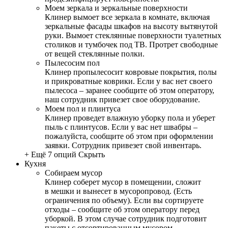
Моем зеркала и зеркальные поверхности
Клинер вымоет все зеркала в комнате, включая
зеркальные фасады шкафов на высоту вытянутой
руки. Вымоет стеклянные поверхности туалетных
столиков и тумбочек под ТВ. Протрет свободные
от вещей стеклянные полки.
Пылесосим пол
Клинер пропылесосит ковровые покрытия, полы
и прикроватные коврики. Если у вас нет своего
пылесоса – заранее сообщите об этом оператору,
наш сотрудник привезет свое оборудование.
Моем пол и плинтуса
Клинер проведет влажную уборку пола и уберет
пыль с плинтусов. Если у вас нет швабры –
пожалуйста, сообщите об этом при оформлении
заявки. Сотрудник привезет свой инвентарь.
+ Ещё 7 опций
Скрыть
Кухня
Собираем мусор
Клинер соберет мусор в помещении, сложит
в мешки и вынесет в мусоропровод. (Есть
ограничения по объему). Если вы сортируете
отходы – сообщите об этом оператору перед
уборкой. В этом случае сотрудник подготовит
пакеты с отсортированным мусором