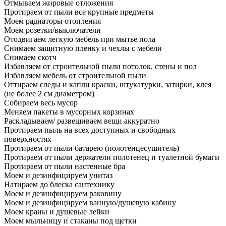
Отмываем жировые отложения
Протираем от пыли все крупные предметы
Моем радиаторы отопления
Моем розетки/выключатели
Отодвигаем легкую мебель при мытье пола
Снимаем защитную пленку и чехлы с мебели
Снимаем скотч
Избавляем от строительной пыли потолок, стены и пол
Избавляем мебель от строительной пыли
Оттираем следы и капли краски, штукатурки, затирки, клея
(не более 2 см диаметром)
Собираем весь мусор
Меняем пакеты в мусорных корзинах
Раскладываем/ развешиваем вещи аккуратно
Протираем пыль на всех доступных и свободных
поверхностях
Протираем от пыли батарею (полотенцесушитель)
Протираем от пыли держатели полотенец и туалетной бумаги
Протираем от пыли настенные бра
Моем и дезинфицируем унитаз
Натираем до блеска сантехнику
Моем и дезинфицируем раковину
Моем и дезинфицируем ванную/душевую кабину
Моем краны и душевые лейки
Моем мыльницу и стаканы под щетки