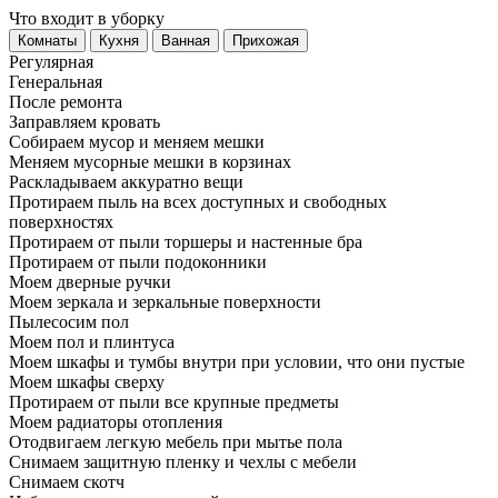
Что входит в уборку
Регу­лярная
Гене­ральная
После ремонта
Заправляем кровать
Собираем мусор и меняем мешки
Меняем мусорные мешки в корзинах
Раскладываем аккуратно вещи
Протираем пыль на всех доступных и свободных
поверхностях
Протираем от пыли торшеры и настенные бра
Протираем от пыли подоконники
Моем дверные ручки
Моем зеркала и зеркальные поверхности
Пылесосим пол
Моем пол и плинтуса
Моем шкафы и тумбы внутри при условии, что они пустые
Моем шкафы сверху
Протираем от пыли все крупные предметы
Моем радиаторы отопления
Отодвигаем легкую мебель при мытье пола
Снимаем защитную пленку и чехлы с мебели
Снимаем скотч