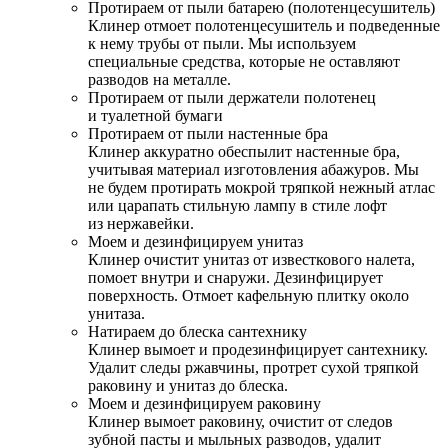
Протираем от пыли батарею (полотенцесушитель)
Клинер отмоет полотенцесушитель и подведенные
к нему трубы от пыли. Мы используем
специальные средства, которые не оставляют
разводов на металле.
Протираем от пыли держатели полотенец
и туалетной бумаги
Протираем от пыли настенные бра
Клинер аккуратно обеспылит настенные бра,
учитывая материал изготовления абажуров. Мы
не будем протирать мокрой тряпкой нежный атлас
или царапать стильную лампу в стиле лофт
из нержавейки.
Моем и дезинфицируем унитаз
Клинер очистит унитаз от известкового налета,
помоет внутри и снаружи. Дезинфицирует
поверхность. Отмоет кафельную плитку около
унитаза.
Натираем до блеска сантехнику
Клинер вымоет и продезинфицирует сантехнику.
Удалит следы ржавчины, протрет сухой тряпкой
раковину и унитаз до блеска.
Моем и дезинфицируем раковину
Клинер вымоет раковину, очистит от следов
зубной пасты и мыльных разводов, удалит