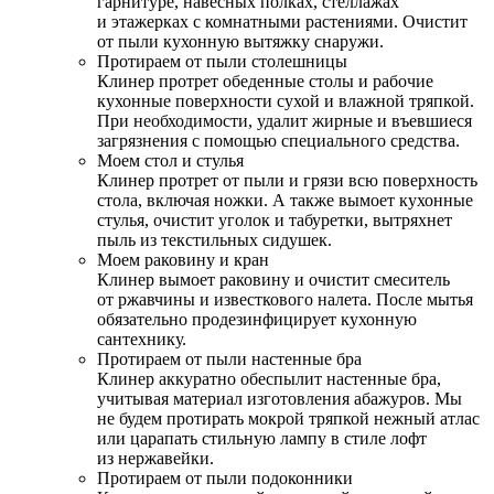
гарнитуре, навесных полках, стеллажах
и этажерках с комнатными растениями. Очистит
от пыли кухонную вытяжку снаружи.
Протираем от пыли столешницы
Клинер протрет обеденные столы и рабочие
кухонные поверхности сухой и влажной тряпкой.
При необходимости, удалит жирные и въевшиеся
загрязнения с помощью специального средства.
Моем стол и стулья
Клинер протрет от пыли и грязи всю поверхность
стола, включая ножки. А также вымоет кухонные
стулья, очистит уголок и табуретки, вытряхнет
пыль из текстильных сидушек.
Моем раковину и кран
Клинер вымоет раковину и очистит смеситель
от ржавчины и известкового налета. После мытья
обязательно продезинфицирует кухонную
сантехнику.
Протираем от пыли настенные бра
Клинер аккуратно обеспылит настенные бра,
учитывая материал изготовления абажуров. Мы
не будем протирать мокрой тряпкой нежный атлас
или царапать стильную лампу в стиле лофт
из нержавейки.
Протираем от пыли подоконники