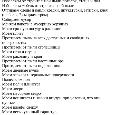
Избавляем от строительной пыли потолок, стены и пол
Избавляем мебель от строительной пыли
Оттираем следы и капли краски, штукатурки, затирки, клея
(не более 2 см диаметром)
Собираем мусор
Меняем пакеты в мусорных корзинах
Моем грязную посуду в раковине
Моем плиту
Протираем пыль на всех доступных и свободных
поверхностях
Протираем от пыли столешницы
Моем стол и стулья
Моем раковину и кран
Протираем от пыли настенные бра
Протираем от пыли подоконники
Моем дверные ручки
Моем зеркала и зеркальные поверхности
Пылесосим пол
Моем пол и плинтуса
Моем двери
Моем мусорное ведро
Моем все шкафы и ящики внутри при условии, что они
пустые
Моем шкафы сверху
Моем весь кухонный гарнитур