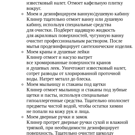
известковый налет. Отмоет кафельную плитку
вокруг.
Моем и дезинфицируем ванную/душевую кабину
Клинер тщательно отмоет ванну или душевую
кабину, используя специальные средства
для очистки. Подберет щадящую жидкость
для акриловых поверхностей, чугунную ванну
очистит профессиональным раствором. После
мытья продезинфицирует сантехнические изделия.
Моем краны и душевые лейки
Клинер отмоет и насухо вытрет
все хромированные поверхности кранов
и душевых леек. Уничтожит известковый налет,
сотрет разводы от хлорированной проточной
воды. Натрет металл до блеска.
Моем мыльницу и стаканы под щетки
Клинер отмоет мыльницу и стаканы под зубные
щетки и пасты, используя специальные
гипоаллергенные средства. Тщательно ополоснет
предметы чистой водой, чтобы остатки химии
не попали на кожу рук и лица.
Моем дверные ручки и замок
Клинер протрет дверные ручки сухой и влажной
тряпкой, при необходимости дезинфицирует
поверхность. Тщательно очистит щеколду