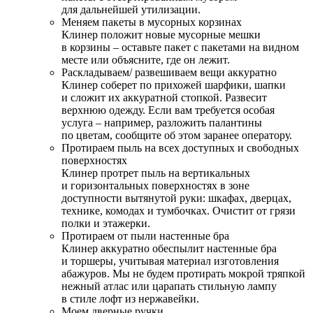
для дальнейшей утилизации.
Меняем пакеты в мусорных корзинах
Клинер положит новые мусорные мешки
в корзины – оставьте пакет с пакетами на видном
месте или объясните, где он лежит.
Раскладываем/ развешиваем вещи аккуратно
Клинер соберет по прихожей шарфики, шапки
и сложит их аккуратной стопкой. Развесит
верхнюю одежду. Если вам требуется особая
услуга – например, разложить палантины
по цветам, сообщите об этом заранее оператору.
Протираем пыль на всех доступных и свободных
поверхностях
Клинер протрет пыль на вертикальных
и горизонтальных поверхностях в зоне
доступности вытянутой руки: шкафах, дверцах,
технике, комодах и тумбочках. Очистит от грязи
полки и этажерки.
Протираем от пыли настенные бра
Клинер аккуратно обеспылит настенные бра
и торшеры, учитывая материал изготовления
абажуров. Мы не будем протирать мокрой тряпкой
нежный атлас или царапать стильную лампу
в стиле лофт из нержавейки.
Моем дверные ручки