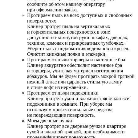
сообщите об этом нашему оператору
при оформлении заказа.
Протираем пыль на всех доступных и свободных
поверхностях
Клинер протрет пыль на вертикальных
и горизонтальных поверхностях в зоне
доступности вытянутой руки: шкафах, дверцах,
технике, комодах и прикроватных тумбочках.
Уберет пыль с подлокотников диванов и кресел.
Очистит книжные полки и этажерки.
Протираем от пыли торшеры и настенные бра
Клинер аккуратно обеспылит настенные бра
и торшеры, учитывая материал изготовления
абажуров. Мы не будем протирать мокрой тряпкой
нежный атлас или царапать стильную лампу
в стиле лофт из нержавейки.
Протираем от пыли подоконники
Клинер протрет сухой и влажной тряпочкой все
подоконники в комнате. При уборке мы
используем профессиональные средства,
не повреждающие поверхность.
Моем дверные ручки
Клинер протрет все дверные ручки в квартире
сухой и влажной тряпкой, при необходимости
продезинфицирует поверхность.