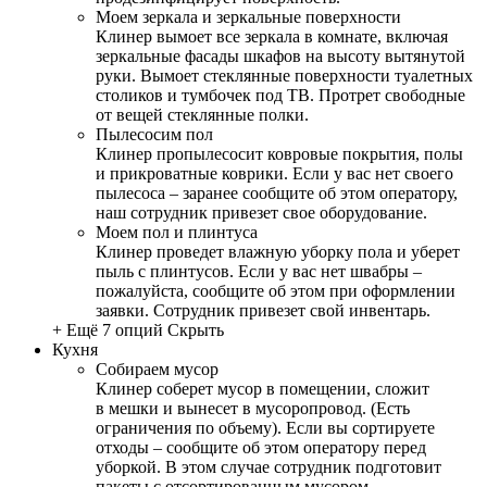
Моем зеркала и зеркальные поверхности
Клинер вымоет все зеркала в комнате, включая
зеркальные фасады шкафов на высоту вытянутой
руки. Вымоет стеклянные поверхности туалетных
столиков и тумбочек под ТВ. Протрет свободные
от вещей стеклянные полки.
Пылесосим пол
Клинер пропылесосит ковровые покрытия, полы
и прикроватные коврики. Если у вас нет своего
пылесоса – заранее сообщите об этом оператору,
наш сотрудник привезет свое оборудование.
Моем пол и плинтуса
Клинер проведет влажную уборку пола и уберет
пыль с плинтусов. Если у вас нет швабры –
пожалуйста, сообщите об этом при оформлении
заявки. Сотрудник привезет свой инвентарь.
+ Ещё 7 опций
Скрыть
Кухня
Собираем мусор
Клинер соберет мусор в помещении, сложит
в мешки и вынесет в мусоропровод. (Есть
ограничения по объему). Если вы сортируете
отходы – сообщите об этом оператору перед
уборкой. В этом случае сотрудник подготовит
пакеты с отсортированным мусором