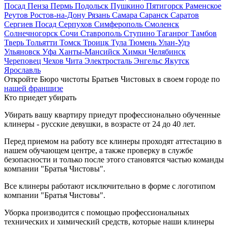
Посад
Пенза
Пермь
Подольск
Пушкино
Пятигорск
Раменское
Реутов
Ростов-на-Дону
Рязань
Самара
Саранск
Саратов
Сергиев Посад
Серпухов
Симферополь
Смоленск
Солнечногорск
Сочи
Ставрополь
Ступино
Таганрог
Тамбов
Тверь
Тольятти
Томск
Троицк
Тула
Тюмень
Улан-Удэ
Ульяновск
Уфа
Ханты-Мансийск
Химки
Челябинск
Череповец
Чехов
Чита
Электросталь
Энгельс
Якутск
Ярославль
Откройте Бюро чистоты Братьев Чистовых в своем городе по
нашей франшизе
Кто приедет убирать
Убирать вашу квартиру приедут профессионально обученные
клинеры - русские девушки, в возрасте от 24 до 40 лет.
Перед приемом на работу все клинеры проходят аттестацию в
нашем обучающем центре, а также проверку в службе
безопасности и только после этого становятся частью команды
компании "Братья Чистовы".
Все клинеры работают исключительно в форме с логотипом
компании "Братья Чистовы".
Уборка производится с помощью профессиональных
технических и химический средств, которые наши клинеры