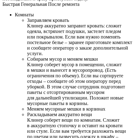
Быстрая
Генеральная
После ремонта
Комнаты
Заправляем кровать
Клинер аккуратно заправит кровать: сложит
одеяла, встряхнет подушки, застелет пледом
или покрывалом. Если вам нужно поменять
постельное белье – заранее приготовьте комплект
и сообщите оператору о заказе дополнительной
услуги.
Собираем мусор и меняем мешки
Клинер соберет мусор в помещении, сложит
в мешки и вынесет в мусоропровод. (Есть
ограничения по объему). Если вы сортируете
отходы – сообщите об этом оператору перед
уборкой. В этом случае сотрудник подготовит
пакеты с отсортированным мусором
для дальнейшей утилизации. Положит новые
мусорные пакеты в корзины.
Меняем мусорные мешки в корзинах
Раскладываем аккуратно вещи
Клинер соберет вещи по комнатам. Сложит
в аккуратную стопочку и оставит на кровати
или стуле. Если вам требуется разложить вещи
по цветам или развесить одежду в шкафу –