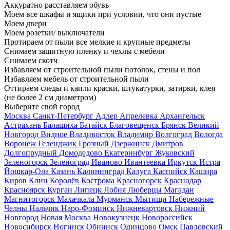
Аккуратно расставляем обувь
Моем все шкафы и ящики при условии, что они пустые
Моем двери
Моем розетки/ выключатели
Протираем от пыли все мелкие и крупные предметы
Снимаем защитную пленку и чехлы с мебели
Снимаем скотч
Избавляем от строительной пыли потолок, стены и пол
Избавляем мебель от строительной пыли
Оттираем следы и капли краски, штукатурки, затирки, клея
(не более 2 см диаметром)
Выберите свой город
Москва
Санкт-Петербург
Адлер
Апрелевка
Архангельск
Астрахань
Балашиха
Батайск
Благовещенск
Брянск
Великий
Новгород
Видное
Владивосток
Владимир
Волгоград
Вологда
Воронеж
Геленджик
Грозный
Дзержинск
Дмитров
Долгопрудный
Домодедово
Екатеринбург
Жуковский
Зеленогорск
Зеленоград
Иваново
Ивантеевка
Иркутск
Истра
Йошкар-Ола
Казань
Калининград
Калуга
Каспийск
Кашира
Киров
Клин
Королёв
Кострома
Красногорск
Краснодар
Красноярск
Курган
Липецк
Лобня
Люберцы
Магадан
Магнитогорск
Махачкала
Мурманск
Мытищи
Набережные
Челны
Нальчик
Наро-Фоминск
Нижневартовск
Нижний
Новгород
Новая Москва
Новокузнецк
Новороссийск
Новосибирск
Ногинск
Обнинск
Одинцово
Омск
Павловский