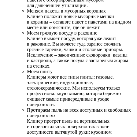
для дальнейшей утилизации.
Меняем пакеты в мусорных корзинах
Клинер положит новые мусорные мешки
в корзины – оставьте пакет с пакетами на видном
месте или объясните, где он лежит.
Моем грязную посуду в раковине
Клинер вымоет посуду, которая уже лежит
в раковине. Вы можете туда заранее сложить
грязные тарелки, чашки и столовые приборы.
Исключение – закопченные сковородки, казаны
и кастрюли, а также посуда с застарелым жиром
на стенках.
Моем плиту
Клинеры моют все типы плиты: газовые,
электрические, индукционные,
стеклокерамические. Мы используем только
профессиональную химию, которая бережно
очищает самые привередливые в уходе
поверхности.
Протираем пыль на всех доступных и свободных
поверхностях
Клинер протрет пыль на вертикальных
и горизонтальных поверхностях в зоне
доступности вытянутой руки: кухонном