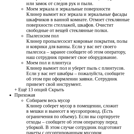
или замок от следов рук и пыли.
Моем зеркала и зеркальные поверхности
Клинер вымоет все зеркала и зеркальные фасады
шкафчиков в ванной комнате. Отмоет стеклянные
поверхности стеллажей, шкафов. Очистит
свободные от вещей стеклянные полки.
Пылесосим пол
Клинер пропылесосит ковровые покрытия, полы
и коврики для ванны. Если у вас нет своего
пылесоса – заранее сообщите об этом оператору,
наш сотрудник привезет свое оборудование.
Моем пол и плинтуса
Клинер вымоет пол и уберет пыль с плинтусов.
Если у вас нет швабры – пожалуйста, сообщите
об этом при оформлении заявки. Сотрудник
привезет свой инструмент.
+ Ещё 13 опций
Скрыть
Прихожая
Собираем весь мусор
Клинер соберет мусор в помещении, сложит
в мешки и вынесет в мусоропровод. (Есть
ограничения по объему). Если вы сортируете
отходы – сообщите об этом оператору перед
уборкой. В этом случае сотрудник подготовит
пакеты с отсортированным мусором