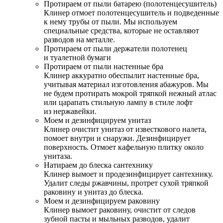
Протираем от пыли батарею (полотенцесушитель)
Клинер отмоет полотенцесушитель и подведенные
к нему трубы от пыли. Мы используем
специальные средства, которые не оставляют
разводов на металле.
Протираем от пыли держатели полотенец
и туалетной бумаги
Протираем от пыли настенные бра
Клинер аккуратно обеспылит настенные бра,
учитывая материал изготовления абажуров. Мы
не будем протирать мокрой тряпкой нежный атлас
или царапать стильную лампу в стиле лофт
из нержавейки.
Моем и дезинфицируем унитаз
Клинер очистит унитаз от известкового налета,
помоет внутри и снаружи. Дезинфицирует
поверхность. Отмоет кафельную плитку около
унитаза.
Натираем до блеска сантехнику
Клинер вымоет и продезинфицирует сантехнику.
Удалит следы ржавчины, протрет сухой тряпкой
раковину и унитаз до блеска.
Моем и дезинфицируем раковину
Клинер вымоет раковину, очистит от следов
зубной пасты и мыльных разводов, удалит