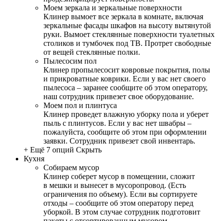
Моем зеркала и зеркальные поверхности
Клинер вымоет все зеркала в комнате, включая
зеркальные фасады шкафов на высоту вытянутой
руки. Вымоет стеклянные поверхности туалетных
столиков и тумбочек под ТВ. Протрет свободные
от вещей стеклянные полки.
Пылесосим пол
Клинер пропылесосит ковровые покрытия, полы
и прикроватные коврики. Если у вас нет своего
пылесоса – заранее сообщите об этом оператору,
наш сотрудник привезет свое оборудование.
Моем пол и плинтуса
Клинер проведет влажную уборку пола и уберет
пыль с плинтусов. Если у вас нет швабры –
пожалуйста, сообщите об этом при оформлении
заявки. Сотрудник привезет свой инвентарь.
+ Ещё 7 опций
Скрыть
Кухня
Собираем мусор
Клинер соберет мусор в помещении, сложит
в мешки и вынесет в мусоропровод. (Есть
ограничения по объему). Если вы сортируете
отходы – сообщите об этом оператору перед
уборкой. В этом случае сотрудник подготовит
пакеты с отсортированным мусором