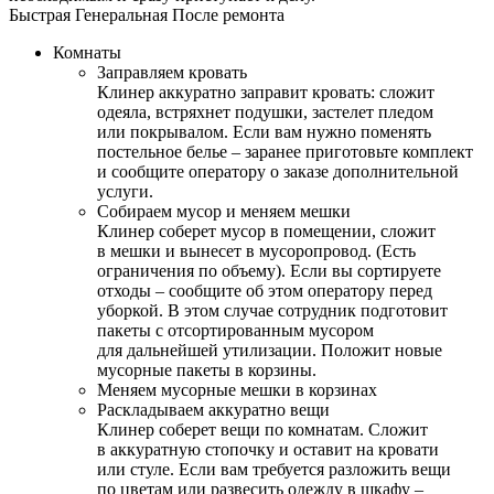
Быстрая
Генеральная
После ремонта
Комнаты
Заправляем кровать
Клинер аккуратно заправит кровать: сложит
одеяла, встряхнет подушки, застелет пледом
или покрывалом. Если вам нужно поменять
постельное белье – заранее приготовьте комплект
и сообщите оператору о заказе дополнительной
услуги.
Собираем мусор и меняем мешки
Клинер соберет мусор в помещении, сложит
в мешки и вынесет в мусоропровод. (Есть
ограничения по объему). Если вы сортируете
отходы – сообщите об этом оператору перед
уборкой. В этом случае сотрудник подготовит
пакеты с отсортированным мусором
для дальнейшей утилизации. Положит новые
мусорные пакеты в корзины.
Меняем мусорные мешки в корзинах
Раскладываем аккуратно вещи
Клинер соберет вещи по комнатам. Сложит
в аккуратную стопочку и оставит на кровати
или стуле. Если вам требуется разложить вещи
по цветам или развесить одежду в шкафу –