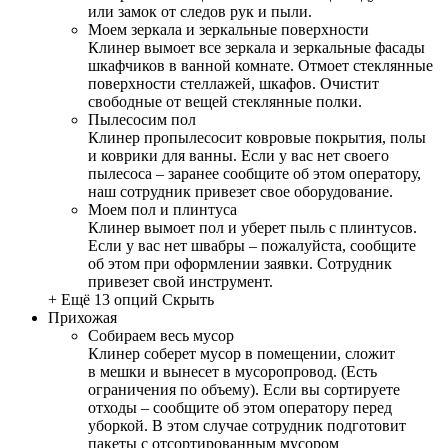
или замок от следов рук и пыли.
Моем зеркала и зеркальные поверхности
Клинер вымоет все зеркала и зеркальные фасады
шкафчиков в ванной комнате. Отмоет стеклянные
поверхности стеллажей, шкафов. Очистит
свободные от вещей стеклянные полки.
Пылесосим пол
Клинер пропылесосит ковровые покрытия, полы
и коврики для ванны. Если у вас нет своего
пылесоса – заранее сообщите об этом оператору,
наш сотрудник привезет свое оборудование.
Моем пол и плинтуса
Клинер вымоет пол и уберет пыль с плинтусов.
Если у вас нет швабры – пожалуйста, сообщите
об этом при оформлении заявки. Сотрудник
привезет свой инструмент.
+ Ещё 13 опций
Скрыть
Прихожая
Собираем весь мусор
Клинер соберет мусор в помещении, сложит
в мешки и вынесет в мусоропровод. (Есть
ограничения по объему). Если вы сортируете
отходы – сообщите об этом оператору перед
уборкой. В этом случае сотрудник подготовит
пакеты с отсортированным мусором