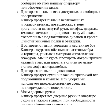
сообщите об этом нашему оператору
при оформлении заказа.
Протираем пыль на всех доступных и свободных
поверхностях
Клинер протрет пыль на вертикальных
и горизонтальных поверхностях в зоне
доступности вытянутой руки: шкафах, дверцах,
технике, комодах и прикроватных тумбочках.
Уберет пыль с подлокотников диванов и кресел.
Очистит книжные полки и этажерки.
Протираем от пыли торшеры и настенные бра
Клинер аккуратно обеспылит настенные бра
и торшеры, учитывая материал изготовления
абажуров. Мы не будем протирать мокрой тряпкой
нежный атлас или царапать стильную лампу
в стиле лофт из нержавейки.
Протираем от пыли подоконники
Клинер протрет сухой и влажной тряпочкой все
подоконники в комнате. При уборке мы
используем профессиональные средства,
не повреждающие поверхность.
Моем дверные ручки
Клинер протрет все дверные ручки в квартире
сухой и влажной тряпкой, при необходимости
продезинфицирует поверхность.