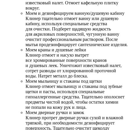
известковый налет. Отмоет кафельную плитку
вокруг.
Моем и дезинфицируем ванную/душевую кабину
Клинер тщательно отмоет ванну или душевую
кабину, используя специальные средства
для очистки. Подберет щадящую жидкость
для акриловых поверхностей, чугунную ванну
очистит профессиональным раствором. После
мытья продезинфицирует сантехнические изделия.
Моем краны и душевые лейки
Клинер отмоет и насухо вытрет
все хромированные поверхности кранов
и душевых леек. Уничтожит известковый налет,
сотрет разводы от хлорированной проточной
воды. Натрет металл до блеска.
Моем мыльницу и стаканы под щетки
Клинер отмоет мыльницу и стаканы под зубные
щетки и пасты, используя специальные
гипоаллергенные средства. Тщательно ополоснет
предметы чистой водой, чтобы остатки химии
не попали на кожу рук и лица.
Моем дверные ручки и замок
Клинер протрет дверные ручки сухой и влажной
тряпкой, при необходимости дезинфицирует
поверхность. Тщательно очистит щеколду