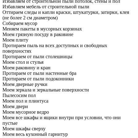
Избавляем от строительной пыли потолок, стены и пол
Избавляем мебель от строительной пыли
Оттираем следы и капли краски, штукатурки, затирки, клея
(не более 2 см диаметром)
Собираем мусор
Меняем пакеты в мусорных корзинах
Моем грязную посуду в раковине
Моем плиту
Протираем пыль на всех доступных и свободных
поверхностях
Протираем от пыли столешницы
Моем стол и стулья
Моем раковину и кран
Протираем от пыли настенные бра
Протираем от пыли подоконники
Моем дверные ручки
Моем зеркала и зеркальные поверхности
Пылесосим пол
Моем пол и плинтуса
Моем двери
Моем мусорное ведро
Моем все шкафы и ящики внутри при условии, что они
пустые
Моем шкафы сверху
Моем весь кухонный гарнитур