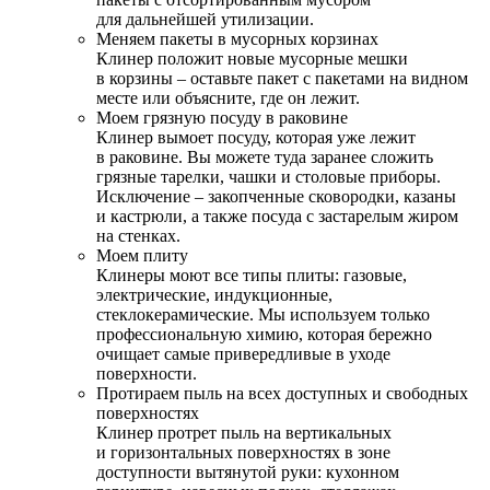
для дальнейшей утилизации.
Меняем пакеты в мусорных корзинах
Клинер положит новые мусорные мешки
в корзины – оставьте пакет с пакетами на видном
месте или объясните, где он лежит.
Моем грязную посуду в раковине
Клинер вымоет посуду, которая уже лежит
в раковине. Вы можете туда заранее сложить
грязные тарелки, чашки и столовые приборы.
Исключение – закопченные сковородки, казаны
и кастрюли, а также посуда с застарелым жиром
на стенках.
Моем плиту
Клинеры моют все типы плиты: газовые,
электрические, индукционные,
стеклокерамические. Мы используем только
профессиональную химию, которая бережно
очищает самые привередливые в уходе
поверхности.
Протираем пыль на всех доступных и свободных
поверхностях
Клинер протрет пыль на вертикальных
и горизонтальных поверхностях в зоне
доступности вытянутой руки: кухонном