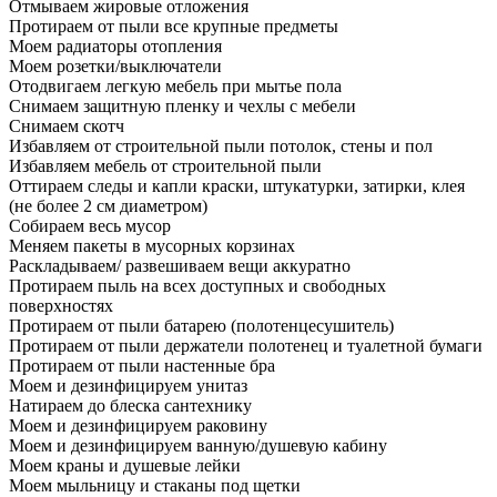
Отмываем жировые отложения
Протираем от пыли все крупные предметы
Моем радиаторы отопления
Моем розетки/выключатели
Отодвигаем легкую мебель при мытье пола
Снимаем защитную пленку и чехлы с мебели
Снимаем скотч
Избавляем от строительной пыли потолок, стены и пол
Избавляем мебель от строительной пыли
Оттираем следы и капли краски, штукатурки, затирки, клея
(не более 2 см диаметром)
Собираем весь мусор
Меняем пакеты в мусорных корзинах
Раскладываем/ развешиваем вещи аккуратно
Протираем пыль на всех доступных и свободных
поверхностях
Протираем от пыли батарею (полотенцесушитель)
Протираем от пыли держатели полотенец и туалетной бумаги
Протираем от пыли настенные бра
Моем и дезинфицируем унитаз
Натираем до блеска сантехнику
Моем и дезинфицируем раковину
Моем и дезинфицируем ванную/душевую кабину
Моем краны и душевые лейки
Моем мыльницу и стаканы под щетки