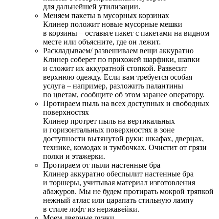
для дальнейшей утилизации.
Меняем пакеты в мусорных корзинах
Клинер положит новые мусорные мешки
в корзины – оставьте пакет с пакетами на видном
месте или объясните, где он лежит.
Раскладываем/ развешиваем вещи аккуратно
Клинер соберет по прихожей шарфики, шапки
и сложит их аккуратной стопкой. Развесит
верхнюю одежду. Если вам требуется особая
услуга – например, разложить палантины
по цветам, сообщите об этом заранее оператору.
Протираем пыль на всех доступных и свободных
поверхностях
Клинер протрет пыль на вертикальных
и горизонтальных поверхностях в зоне
доступности вытянутой руки: шкафах, дверцах,
технике, комодах и тумбочках. Очистит от грязи
полки и этажерки.
Протираем от пыли настенные бра
Клинер аккуратно обеспылит настенные бра
и торшеры, учитывая материал изготовления
абажуров. Мы не будем протирать мокрой тряпкой
нежный атлас или царапать стильную лампу
в стиле лофт из нержавейки.
Моем дверные ручки