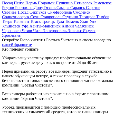
Посад
Пенза
Пермь
Подольск
Пушкино
Пятигорск
Раменское
Реутов
Ростов-на-Дону
Рязань
Самара
Саранск
Саратов
Сергиев Посад
Серпухов
Симферополь
Смоленск
Солнечногорск
Сочи
Ставрополь
Ступино
Таганрог
Тамбов
Тверь
Тольятти
Томск
Троицк
Тула
Тюмень
Улан-Удэ
Ульяновск
Уфа
Ханты-Мансийск
Химки
Челябинск
Череповец
Чехов
Чита
Электросталь
Энгельс
Якутск
Ярославль
Откройте Бюро чистоты Братьев Чистовых в своем городе по
нашей франшизе
Кто приедет убирать
Убирать вашу квартиру приедут профессионально обученные
клинеры - русские девушки, в возрасте от 24 до 40 лет.
Перед приемом на работу все клинеры проходят аттестацию в
нашем обучающем центре, а также проверку в службе
безопасности и только после этого становятся частью команды
компании "Братья Чистовы".
Все клинеры работают исключительно в форме с логотипом
компании "Братья Чистовы".
Уборка производится с помощью профессиональных
технических и химический средств, которые наши клинеры