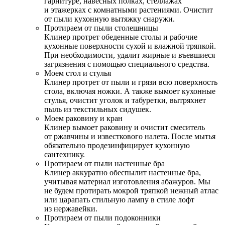
гарнитуре, навесных полках, стеллажах
и этажерках с комнатными растениями. Очистит
от пыли кухонную вытяжку снаружи.
Протираем от пыли столешницы
Клинер протрет обеденные столы и рабочие
кухонные поверхности сухой и влажной тряпкой.
При необходимости, удалит жирные и въевшиеся
загрязнения с помощью специального средства.
Моем стол и стулья
Клинер протрет от пыли и грязи всю поверхность
стола, включая ножки. А также вымоет кухонные
стулья, очистит уголок и табуретки, вытряхнет
пыль из текстильных сидушек.
Моем раковину и кран
Клинер вымоет раковину и очистит смеситель
от ржавчины и известкового налета. После мытья
обязательно продезинфицирует кухонную
сантехнику.
Протираем от пыли настенные бра
Клинер аккуратно обеспылит настенные бра,
учитывая материал изготовления абажуров. Мы
не будем протирать мокрой тряпкой нежный атлас
или царапать стильную лампу в стиле лофт
из нержавейки.
Протираем от пыли подоконники