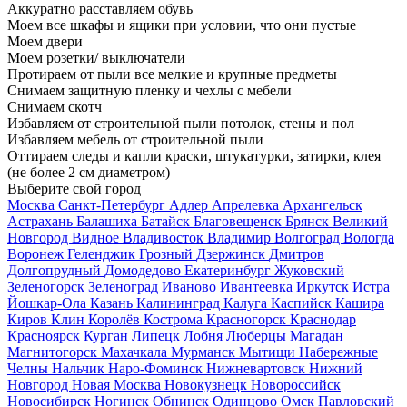
Аккуратно расставляем обувь
Моем все шкафы и ящики при условии, что они пустые
Моем двери
Моем розетки/ выключатели
Протираем от пыли все мелкие и крупные предметы
Снимаем защитную пленку и чехлы с мебели
Снимаем скотч
Избавляем от строительной пыли потолок, стены и пол
Избавляем мебель от строительной пыли
Оттираем следы и капли краски, штукатурки, затирки, клея
(не более 2 см диаметром)
Выберите свой город
Москва
Санкт-Петербург
Адлер
Апрелевка
Архангельск
Астрахань
Балашиха
Батайск
Благовещенск
Брянск
Великий
Новгород
Видное
Владивосток
Владимир
Волгоград
Вологда
Воронеж
Геленджик
Грозный
Дзержинск
Дмитров
Долгопрудный
Домодедово
Екатеринбург
Жуковский
Зеленогорск
Зеленоград
Иваново
Ивантеевка
Иркутск
Истра
Йошкар-Ола
Казань
Калининград
Калуга
Каспийск
Кашира
Киров
Клин
Королёв
Кострома
Красногорск
Краснодар
Красноярск
Курган
Липецк
Лобня
Люберцы
Магадан
Магнитогорск
Махачкала
Мурманск
Мытищи
Набережные
Челны
Нальчик
Наро-Фоминск
Нижневартовск
Нижний
Новгород
Новая Москва
Новокузнецк
Новороссийск
Новосибирск
Ногинск
Обнинск
Одинцово
Омск
Павловский