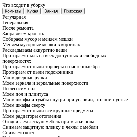
Что входит в уборку
Регу­лярная
Гене­ральная
После ремонта
Заправляем кровать
Собираем мусор и меняем мешки
Меняем мусорные мешки в корзинах
Раскладываем аккуратно вещи
Протираем пыль на всех доступных и свободных
поверхностях
Протираем от пыли торшеры и настенные бра
Протираем от пыли подоконники
Моем дверные ручки
Моем зеркала и зеркальные поверхности
Пылесосим пол
Моем пол и плинтуса
Моем шкафы и тумбы внутри при условии, что они пустые
Моем шкафы сверху
Протираем от пыли все крупные предметы
Моем радиаторы отопления
Отодвигаем легкую мебель при мытье пола
Снимаем защитную пленку и чехлы с мебели
Снимаем скотч