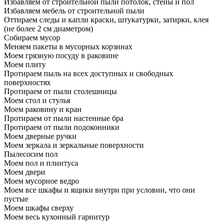
Избавляем от строительной пыли потолок, стены и пол
Избавляем мебель от строительной пыли
Оттираем следы и капли краски, штукатурки, затирки, клея
(не более 2 см диаметром)
Собираем мусор
Меняем пакеты в мусорных корзинах
Моем грязную посуду в раковине
Моем плиту
Протираем пыль на всех доступных и свободных
поверхностях
Протираем от пыли столешницы
Моем стол и стулья
Моем раковину и кран
Протираем от пыли настенные бра
Протираем от пыли подоконники
Моем дверные ручки
Моем зеркала и зеркальные поверхности
Пылесосим пол
Моем пол и плинтуса
Моем двери
Моем мусорное ведро
Моем все шкафы и ящики внутри при условии, что они
пустые
Моем шкафы сверху
Моем весь кухонный гарнитур