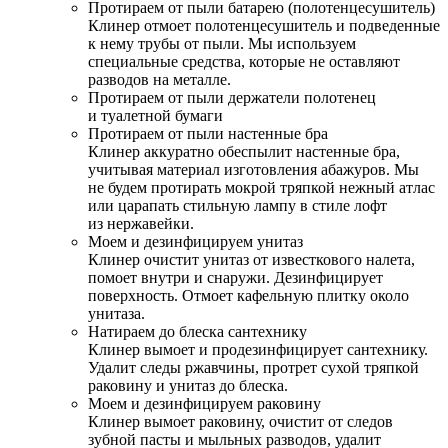
Протираем от пыли батарею (полотенцесушитель)
Клинер отмоет полотенцесушитель и подведенные
к нему трубы от пыли. Мы используем
специальные средства, которые не оставляют
разводов на металле.
Протираем от пыли держатели полотенец
и туалетной бумаги
Протираем от пыли настенные бра
Клинер аккуратно обеспылит настенные бра,
учитывая материал изготовления абажуров. Мы
не будем протирать мокрой тряпкой нежный атлас
или царапать стильную лампу в стиле лофт
из нержавейки.
Моем и дезинфицируем унитаз
Клинер очистит унитаз от известкового налета,
помоет внутри и снаружи. Дезинфицирует
поверхность. Отмоет кафельную плитку около
унитаза.
Натираем до блеска сантехнику
Клинер вымоет и продезинфицирует сантехнику.
Удалит следы ржавчины, протрет сухой тряпкой
раковину и унитаз до блеска.
Моем и дезинфицируем раковину
Клинер вымоет раковину, очистит от следов
зубной пасты и мыльных разводов, удалит