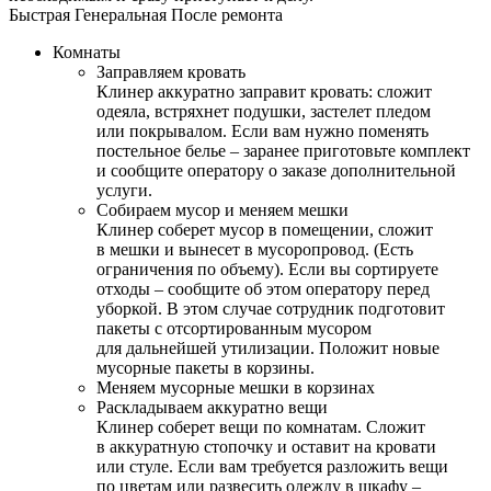
Быстрая
Генеральная
После ремонта
Комнаты
Заправляем кровать
Клинер аккуратно заправит кровать: сложит
одеяла, встряхнет подушки, застелет пледом
или покрывалом. Если вам нужно поменять
постельное белье – заранее приготовьте комплект
и сообщите оператору о заказе дополнительной
услуги.
Собираем мусор и меняем мешки
Клинер соберет мусор в помещении, сложит
в мешки и вынесет в мусоропровод. (Есть
ограничения по объему). Если вы сортируете
отходы – сообщите об этом оператору перед
уборкой. В этом случае сотрудник подготовит
пакеты с отсортированным мусором
для дальнейшей утилизации. Положит новые
мусорные пакеты в корзины.
Меняем мусорные мешки в корзинах
Раскладываем аккуратно вещи
Клинер соберет вещи по комнатам. Сложит
в аккуратную стопочку и оставит на кровати
или стуле. Если вам требуется разложить вещи
по цветам или развесить одежду в шкафу –