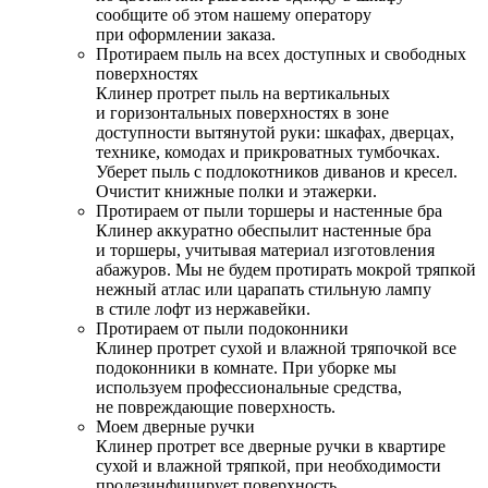
сообщите об этом нашему оператору
при оформлении заказа.
Протираем пыль на всех доступных и свободных
поверхностях
Клинер протрет пыль на вертикальных
и горизонтальных поверхностях в зоне
доступности вытянутой руки: шкафах, дверцах,
технике, комодах и прикроватных тумбочках.
Уберет пыль с подлокотников диванов и кресел.
Очистит книжные полки и этажерки.
Протираем от пыли торшеры и настенные бра
Клинер аккуратно обеспылит настенные бра
и торшеры, учитывая материал изготовления
абажуров. Мы не будем протирать мокрой тряпкой
нежный атлас или царапать стильную лампу
в стиле лофт из нержавейки.
Протираем от пыли подоконники
Клинер протрет сухой и влажной тряпочкой все
подоконники в комнате. При уборке мы
используем профессиональные средства,
не повреждающие поверхность.
Моем дверные ручки
Клинер протрет все дверные ручки в квартире
сухой и влажной тряпкой, при необходимости
продезинфицирует поверхность.