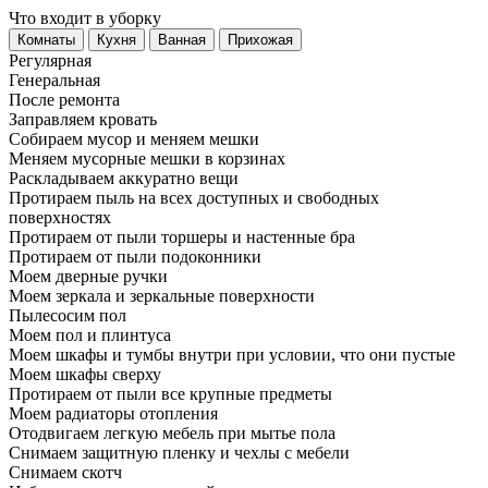
Что входит в уборку
Регу­лярная
Гене­ральная
После ремонта
Заправляем кровать
Собираем мусор и меняем мешки
Меняем мусорные мешки в корзинах
Раскладываем аккуратно вещи
Протираем пыль на всех доступных и свободных
поверхностях
Протираем от пыли торшеры и настенные бра
Протираем от пыли подоконники
Моем дверные ручки
Моем зеркала и зеркальные поверхности
Пылесосим пол
Моем пол и плинтуса
Моем шкафы и тумбы внутри при условии, что они пустые
Моем шкафы сверху
Протираем от пыли все крупные предметы
Моем радиаторы отопления
Отодвигаем легкую мебель при мытье пола
Снимаем защитную пленку и чехлы с мебели
Снимаем скотч