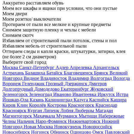
Аккуратно расставляем обувь
Моем все шкафы и ящики при условии, что они пустые
Моем двери
Моем розетки/ выключатели
Протираем от пыли все мелкие и крупные предметы
Снимаем защитную пленку и чехлы с мебели
Снимаем скотч
Избавляем от строительной пыли потолок, стены и пол
Избавляем мебель от строительной пыли
Оттираем следы и капли краски, штукатурки, затирки, клея
(не более 2 см диаметром)
Выберите свой город
Москва
Санкт-Петербург
Адлер
Апрелевка
Архангельск
Астрахань
Балашиха
Батайск
Благовещенск
Брянск
Великий
Новгород
Видное
Владивосток
Владимир
Волгоград
Вологда
Воронеж
Геленджик
Грозный
Дзержинск
Дмитров
Долгопрудный
Домодедово
Екатеринбург
Жуковский
Зеленогорск
Зеленоград
Иваново
Ивантеевка
Иркутск
Истра
Йошкар-Ола
Казань
Калининград
Калуга
Каспийск
Кашира
Киров
Клин
Королёв
Кострома
Красногорск
Краснодар
Красноярск
Курган
Липецк
Лобня
Люберцы
Магадан
Магнитогорск
Махачкала
Мурманск
Мытищи
Набережные
Челны
Нальчик
Наро-Фоминск
Нижневартовск
Нижний
Новгород
Новая Москва
Новокузнецк
Новороссийск
Новосибирск
Ногинск
Обнинск
Одинцово
Омск
Павловский