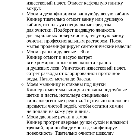
известковый налет. Отмоет кафельную плитку
вокруг.
Моем и дезинфицируем ванную/душевую кабину
Клинер тщательно отмоет ванну или душевую
кабину, используя специальные средства
для очистки. Подберет щадящую жидкость
для акриловых поверхностей, чугунную ванну
очистит профессиональным раствором. После
мытья продезинфицирует сантехнические изделия.
Моем краны и душевые лейки
Клинер отмоет и насухо вытрет
все хромированные поверхности кранов
и душевых леек. Уничтожит известковый налет,
сотрет разводы от хлорированной проточной
воды. Натрет металл до блеска.
Моем мыльницу и стаканы под щетки
Клинер отмоет мыльницу и стаканы под зубные
щетки и пасты, используя специальные
гипоаллергенные средства. Тщательно ополоснет
предметы чистой водой, чтобы остатки химии
не попали на кожу рук и лица.
Моем дверные ручки и замок
Клинер протрет дверные ручки сухой и влажной
тряпкой, при необходимости дезинфицирует
поверхность. Тщательно очистит щеколду