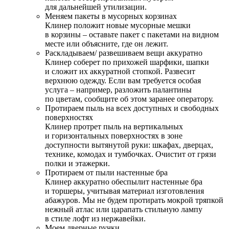
для дальнейшей утилизации.
Меняем пакеты в мусорных корзинах
Клинер положит новые мусорные мешки
в корзины – оставьте пакет с пакетами на видном
месте или объясните, где он лежит.
Раскладываем/ развешиваем вещи аккуратно
Клинер соберет по прихожей шарфики, шапки
и сложит их аккуратной стопкой. Развесит
верхнюю одежду. Если вам требуется особая
услуга – например, разложить палантины
по цветам, сообщите об этом заранее оператору.
Протираем пыль на всех доступных и свободных
поверхностях
Клинер протрет пыль на вертикальных
и горизонтальных поверхностях в зоне
доступности вытянутой руки: шкафах, дверцах,
технике, комодах и тумбочках. Очистит от грязи
полки и этажерки.
Протираем от пыли настенные бра
Клинер аккуратно обеспылит настенные бра
и торшеры, учитывая материал изготовления
абажуров. Мы не будем протирать мокрой тряпкой
нежный атлас или царапать стильную лампу
в стиле лофт из нержавейки.
Моем дверные ручки