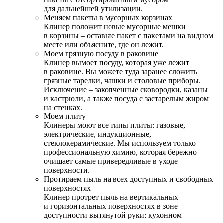
для дальнейшей утилизации.
Меняем пакеты в мусорных корзинах
Клинер положит новые мусорные мешки
в корзины – оставьте пакет с пакетами на видном
месте или объясните, где он лежит.
Моем грязную посуду в раковине
Клинер вымоет посуду, которая уже лежит
в раковине. Вы можете туда заранее сложить
грязные тарелки, чашки и столовые приборы.
Исключение – закопченные сковородки, казаны
и кастрюли, а также посуда с застарелым жиром
на стенках.
Моем плиту
Клинеры моют все типы плиты: газовые,
электрические, индукционные,
стеклокерамические. Мы используем только
профессиональную химию, которая бережно
очищает самые привередливые в уходе
поверхности.
Протираем пыль на всех доступных и свободных
поверхностях
Клинер протрет пыль на вертикальных
и горизонтальных поверхностях в зоне
доступности вытянутой руки: кухонном