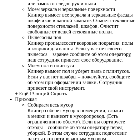
или замок от следов рук и пыли.
Моем зеркала и зеркальные поверхности
Клинер вымоет все зеркала и зеркальные фасады
шкафчиков в ванной комнате. Отмоет стеклянные
поверхности стеллажей, шкафов. Очистит
свободные от вещей стеклянные полки.
Пылесосим пол
Клинер пропылесосит ковровые покрытия, полы
и коврики для ванны. Если у вас нет своего
пылесоса – заранее сообщите об этом оператору,
наш сотрудник привезет свое оборудование.
Моем пол и плинтуса
Клинер вымоет пол и уберет пыль с плинтусов.
Если у вас нет швабры – пожалуйста, сообщите
об этом при оформлении заявки. Сотрудник
привезет свой инструмент.
+ Ещё 13 опций
Скрыть
Прихожая
Собираем весь мусор
Клинер соберет мусор в помещении, сложит
в мешки и вынесет в мусоропровод. (Есть
ограничения по объему). Если вы сортируете
отходы – сообщите об этом оператору перед
уборкой. В этом случае сотрудник подготовит
пакеты с отсортированным мусором