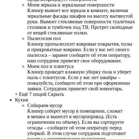
Моем зеркала и зеркальные поверхности
Клинер вымоет все зеркала в комнате, включая
зеркальные фасады шкафов на высоту вытянутой
руки. Вымоет стеклянные поверхности туалетных
столиков и тумбочек под ТВ. Протрет свободные
от вещей стеклянные полки.
Пылесосим пол
Клинер пропылесосит ковровые покрытия, полы
и прикроватные коврики. Если у вас нет своего
пылесоса – заранее сообщите об этом оператору,
наш сотрудник привезет свое оборудование.
Моем пол и плинтуса
Клинер проведет влажную уборку пола и уберет
пыль с плинтусов. Если у вас нет швабры –
пожалуйста, сообщите об этом при оформлении
заявки. Сотрудник привезет свой инвентарь.
+ Ещё 7 опций
Скрыть
Кухня
Собираем мусор
Клинер соберет мусор в помещении, сложит
в мешки и вынесет в мусоропровод. (Есть
ограничения по объему). Если вы сортируете
отходы – сообщите об этом оператору перед
уборкой. В этом случае сотрудник подготовит
пакеты с отсортированным мусором