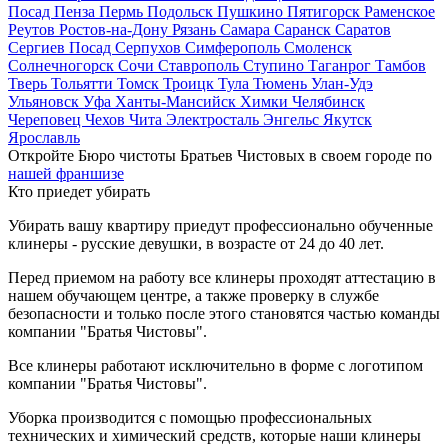
Посад
Пенза
Пермь
Подольск
Пушкино
Пятигорск
Раменское
Реутов
Ростов-на-Дону
Рязань
Самара
Саранск
Саратов
Сергиев Посад
Серпухов
Симферополь
Смоленск
Солнечногорск
Сочи
Ставрополь
Ступино
Таганрог
Тамбов
Тверь
Тольятти
Томск
Троицк
Тула
Тюмень
Улан-Удэ
Ульяновск
Уфа
Ханты-Мансийск
Химки
Челябинск
Череповец
Чехов
Чита
Электросталь
Энгельс
Якутск
Ярославль
Откройте Бюро чистоты Братьев Чистовых в своем городе по
нашей франшизе
Кто приедет убирать
Убирать вашу квартиру приедут профессионально обученные
клинеры - русские девушки, в возрасте от 24 до 40 лет.
Перед приемом на работу все клинеры проходят аттестацию в
нашем обучающем центре, а также проверку в службе
безопасности и только после этого становятся частью команды
компании "Братья Чистовы".
Все клинеры работают исключительно в форме с логотипом
компании "Братья Чистовы".
Уборка производится с помощью профессиональных
технических и химический средств, которые наши клинеры