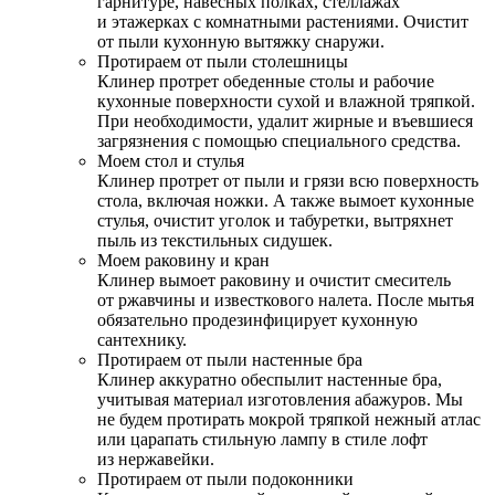
гарнитуре, навесных полках, стеллажах
и этажерках с комнатными растениями. Очистит
от пыли кухонную вытяжку снаружи.
Протираем от пыли столешницы
Клинер протрет обеденные столы и рабочие
кухонные поверхности сухой и влажной тряпкой.
При необходимости, удалит жирные и въевшиеся
загрязнения с помощью специального средства.
Моем стол и стулья
Клинер протрет от пыли и грязи всю поверхность
стола, включая ножки. А также вымоет кухонные
стулья, очистит уголок и табуретки, вытряхнет
пыль из текстильных сидушек.
Моем раковину и кран
Клинер вымоет раковину и очистит смеситель
от ржавчины и известкового налета. После мытья
обязательно продезинфицирует кухонную
сантехнику.
Протираем от пыли настенные бра
Клинер аккуратно обеспылит настенные бра,
учитывая материал изготовления абажуров. Мы
не будем протирать мокрой тряпкой нежный атлас
или царапать стильную лампу в стиле лофт
из нержавейки.
Протираем от пыли подоконники