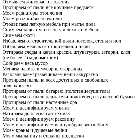
Отмываем жировые отложения
Протираем от пыли все крупные предметы
Моем радиаторы отопления
Моем розетки/выключатели
Отодвигаем легкую мебель при мытье пола
Снимаем защитную пленку и чехлы с мебели
Снимаем скотч
Избавляем от строительной пыли потолок, стены и пол
Избавляем мебель от строительной пыли
Оттираем следы и капли краски, штукатурки, затирки, клея
(не более 2 см диаметром)
Собираем весь мусор
Меняем пакеты в мусорных корзинах
Раскладываем/ развешиваем вещи аккуратно
Протираем пыль на всех доступных и свободных
поверхностях
Протираем от пыли батарею (полотенцесушитель)
Протираем от пыли держатели полотенец и туалетной бумаги
Протираем от пыли настенные бра
Моем и дезинфицируем унитаз
Натираем до блеска сантехнику
Моем и дезинфицируем раковину
Моем и дезинфицируем ванную/душевую кабину
Моем краны и душевые лейки
Моем мыльницу и стаканы под щетки