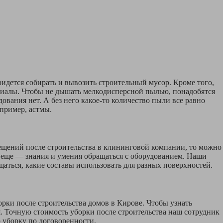
ридется собирать и вывозить строительный мусор. Кроме того,
ериалы. Чтобы не дышать мелкодисперсной пылью, понадобятся
вания нет. А без него какое-то количество пыли все равно
пример, астмы.
мещений после строительства в клининговой компании, то можно
 а еще — знания и умения обращаться с оборудованием. Наши
ться, какие составы использовать для разных поверхностей.
орки после строительства домов в Кирове. Чтобы узнать
ия. Точную стоимость уборки после строительства наш сотрудник
 уборку по договоренности.