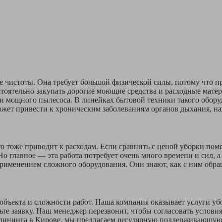
е чистоты. Она требует большой физической силы, потому что п
стоятельно закупать дорогие моющие средства и расходные мат
и мощного пылесоса. В линейках бытовой техники такого оборудо
ожет привести к хроническим заболеваниям органов дыхания, на
то тоже приводит к расходам. Если сравнить с ценой уборки по
 Но главное — эта работа потребует очень много времени и сил,
именением сложного оборудования. Они знают, как с ним обраща
объекта и сложности работ. Наша компания оказывает услуги уб
вьте заявку. Наш менеджер перезвонит, чтобы согласовать услов
о клининга в Кирове, мы предлагаем регулярную поддерживающую