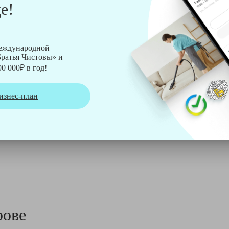
е!
рмы Soteco, а также утюг, ведро, парогенератор, аппарат дл
международной
ратья Чистовы» и
0 000₽ в год!
изнес-план
рове