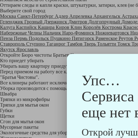
Оттираем следы и капли краски, штукатурки, затирки, клея (не 
Выберите свой город
Москва
Санкт-Петербург
Адлер
Апрелевка
Архангельск
Астрах
Геленджик
Грозный
Дзержинск
Дмитров
Долгопрудный
Домоде
Калуга
Каспийск
Кашира
Киров
Клин
Королёв
Кострома
Красн
Набережные Челны
Нальчик
Наро-Фоминск
Нижневартовск
Ни
Пенза
Пермь
Подольск
Пушкино
Пятигорск
Раменское
Реутов
Р
Ставрополь
Ступино
Таганрог
Тамбов
Тверь
Тольятти
Томск
Тр
Якутск
Ярославль
Откройте Бюро чистоты Братьев Чистовых в своем городе по
на
Кто приедет убирать
Убирать вашу квартиру приедут профессионально обученные клине
Перед приемом на работу все клинеры проходят аттестацию в на
Упс…
"Братья Чистовы".
Все клинеры работают исключительно в форме с логотипом ком
Уборка производится с помощью профессиональных технических
Сервиса
Швабра
Тряпки из микрофибры
Тряпки для мытья окон
еще нет 
Губки
Щетки
Сгон для мытья окон
Мусорные пакеты
Открой лучш
Экологичные средства для уборки немецкой марки Kiehl: