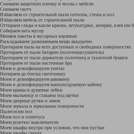
Снимаем защитную пленку и чехлы с мебели
Снимаем скотч
Избавляем от строительной пыли потолок, стены и пол
Избавляем мебель от строительной пыли
Оттираем следы и капли краски, штукатурки, затирки, клея (не 
Собираем весь мусор
Меняем пакеты в мусорных корзинах
Раскладываем/ развешиваем вещи аккуратно
Протираем пыль на всех доступных и свободных поверхностях
Протираем от пыли батарею (полотенцесушитель)
Протираем от пыли держатели полотенец и туалетной бумаги
Протираем от пыли настенные бра
Моем и дезинфицируем унитаз
Натираем до блеска сантехнику
Моем и дезинфицируем раковину
Моем и дезинфицируем ванную/душевую кабину
Моем краны и душевые лейки
Моем мыльницу и стаканы под щетки
Моем дверные ручки и замок
Моем зеркала и зеркальные поверхности
Пылесосим пол
Моем пол и плинтуса
Моем розетки/ выключатели
Моем шкафы внутри при условии, что они пустые
Моем шкафы сверху