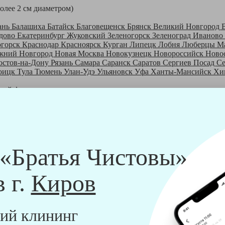
более 2 см диаметром)
ань
Балашиха
Батайск
Благовещенск
Брянск
Великий Новгород
дово
Екатеринбург
Жуковский
Зеленогорск
Зеленоград
Иваново
огорск
Краснодар
Красноярск
Курган
Липецк
Лобня
Люберцы
М
жний Новгород
Новая Москва
Новокузнецк
Новороссийск
Ново
остов-на-Дону
Рязань
Самара
Саранск
Саратов
Сергиев Посад
С
оицк
Тула
Тюмень
Улан-Удэ
Ульяновск
Уфа
Ханты-Мансийск
Хи
шей франшизе
ры - русские девушки, в возрасте от 24 до 40 лет.
шем обучающем центре, а также проверку в службе безопасности
пании "Братья Чистовы".
 и химический средств, которые наши клинеры привозят с собо
 «Братья Чистовы»
в г.
Киров
ий клининг