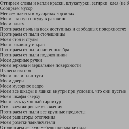
Оттираем следы и капли краски, штукатурки, затирки, клея (не 
Собираем мусор
Меняем пакеты в мусорных корзинах
Моем грязную посуду в раковине
Моем плиту
Протираем пыль на всех доступных и свободных поверхностях
Протираем от пыли столешницы
Моем стол и стулья
Моем раковину и кран
Протираем от пыли настенные бра
Протираем от пыли подоконники
Моем дверные ручки
Моем зеркала и зеркальные поверхности
Пылесосим пол
Моем пол и плинтуса
Моем двери
Моем мусорное ведро
Моем все шкафы и ящики внутри при условии, что они пустые
Моем шкафы сверху
Моем весь кухонный гарнитур
Отмываем жировые отложения
Протираем от пыли все крупные предметы
Моем радиаторы отопления
Моем розетки/выключатели
Отодвигаем легкую мебель при мытье пола