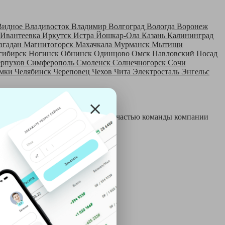
Видное
Владивосток
Владимир
Волгоград
Вологда
Воронеж
Ивантеевка
Иркутск
Истра
Йошкар-Ола
Казань
Калининград
агадан
Магнитогорск
Махачкала
Мурманск
Мытищи
сибирск
Ногинск
Обнинск
Одинцово
Омск
Павловский Посад
ерпухов
Симферополь
Смоленск
Солнечногорск
Сочи
мки
Челябинск
Череповец
Чехов
Чита
Электросталь
Энгельс
 и только после этого становятся частью команды компании
й: