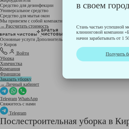
Жироудалитель
в своем город
Средство для дезинфекции
Универсальное средство
Средство для мытья окон
Мы привезем с собой компактный профессиональный пылесос фи
→ Рассчитать стоимость
Стань частью успешной 
клининговой компании «Б
начни зарабатывать от 1 50
Основные услуги
Дополнительные
Киров
Войти
Получить б
Уборка
Химчистка
Компания
Франшиза
Заказать уборку
→ Личный кабинет
Telegram
WhatsApp
Свяжитесь с нами
Telegram
Послестроительная уборка в
Ки