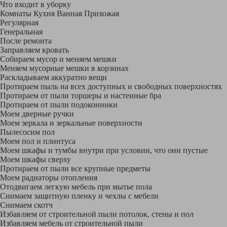
Что входит в уборку
Регу­лярная
Гене­ральная
После ремонта
Заправляем кровать
Собираем мусор и меняем мешки
Меняем мусорные мешки в корзинах
Раскладываем аккуратно вещи
Протираем пыль на всех доступных и свободных поверхностях
Протираем от пыли торшеры и настенные бра
Протираем от пыли подоконники
Моем дверные ручки
Моем зеркала и зеркальные поверхности
Пылесосим пол
Моем пол и плинтуса
Моем шкафы и тумбы внутри при условии, что они пустые
Моем шкафы сверху
Протираем от пыли все крупные предметы
Моем радиаторы отопления
Отодвигаем легкую мебель при мытье пола
Снимаем защитную пленку и чехлы с мебели
Снимаем скотч
Избавляем от строительной пыли потолок, стены и пол
Избавляем мебель от строительной пыли