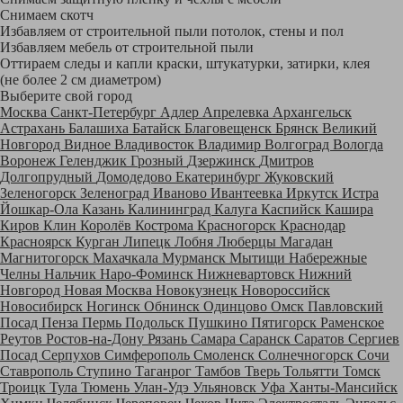
Снимаем скотч
Избавляем от строительной пыли потолок, стены и пол
Избавляем мебель от строительной пыли
Оттираем следы и капли краски, штукатурки, затирки, клея
(не более 2 см диаметром)
Выберите свой город
Москва
Санкт-Петербург
Адлер
Апрелевка
Архангельск
Астрахань
Балашиха
Батайск
Благовещенск
Брянск
Великий
Новгород
Видное
Владивосток
Владимир
Волгоград
Вологда
Воронеж
Геленджик
Грозный
Дзержинск
Дмитров
Долгопрудный
Домодедово
Екатеринбург
Жуковский
Зеленогорск
Зеленоград
Иваново
Ивантеевка
Иркутск
Истра
Йошкар-Ола
Казань
Калининград
Калуга
Каспийск
Кашира
Киров
Клин
Королёв
Кострома
Красногорск
Краснодар
Красноярск
Курган
Липецк
Лобня
Люберцы
Магадан
Магнитогорск
Махачкала
Мурманск
Мытищи
Набережные
Челны
Нальчик
Наро-Фоминск
Нижневартовск
Нижний
Новгород
Новая Москва
Новокузнецк
Новороссийск
Новосибирск
Ногинск
Обнинск
Одинцово
Омск
Павловский
Посад
Пенза
Пермь
Подольск
Пушкино
Пятигорск
Раменское
Реутов
Ростов-на-Дону
Рязань
Самара
Саранск
Саратов
Сергиев
Посад
Серпухов
Симферополь
Смоленск
Солнечногорск
Сочи
Ставрополь
Ступино
Таганрог
Тамбов
Тверь
Тольятти
Томск
Троицк
Тула
Тюмень
Улан-Удэ
Ульяновск
Уфа
Ханты-Мансийск