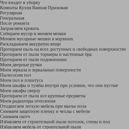
Что входит в уборку
Регу­лярная
Гене­ральная
После ремонта
Заправляем кровать
Собираем мусор и меняем мешки
Меняем мусорные мешки в корзинах
Раскладываем аккуратно вещи
Протираем пыль на всех доступных и свободных поверхностях
Протираем от пыли торшеры и настенные бра
Протираем от пыли подоконники
Моем дверные ручки
Моем зеркала и зеркальные поверхности
Пылесосим пол
Моем пол и плинтуса
Моем шкафы и тумбы внутри при условии, что они пустые
Моем шкафы сверху
Протираем от пыли все крупные предметы
Моем радиаторы отопления
Отодвигаем легкую мебель при мытье пола
Снимаем защитную пленку и чехлы с мебели
Снимаем скотч
Избавляем от строительной пыли потолок, стены и пол
Избавляем мебель от строительной пыли