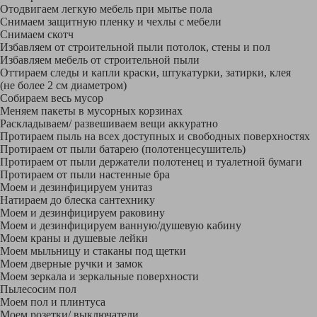
Отодвигаем легкую мебель при мытье пола
Снимаем защитную пленку и чехлы с мебели
Снимаем скотч
Избавляем от строительной пыли потолок, стены и пол
Избавляем мебель от строительной пыли
Оттираем следы и капли краски, штукатурки, затирки, клея
(не более 2 см диаметром)
Собираем весь мусор
Меняем пакеты в мусорных корзинах
Раскладываем/ развешиваем вещи аккуратно
Протираем пыль на всех доступных и свободных поверхностях
Протираем от пыли батарею (полотенцесушитель)
Протираем от пыли держатели полотенец и туалетной бумаги
Протираем от пыли настенные бра
Моем и дезинфицируем унитаз
Натираем до блеска сантехнику
Моем и дезинфицируем раковину
Моем и дезинфицируем ванную/душевую кабину
Моем краны и душевые лейки
Моем мыльницу и стаканы под щетки
Моем дверные ручки и замок
Моем зеркала и зеркальные поверхности
Пылесосим пол
Моем пол и плинтуса
Моем розетки/ выключатели