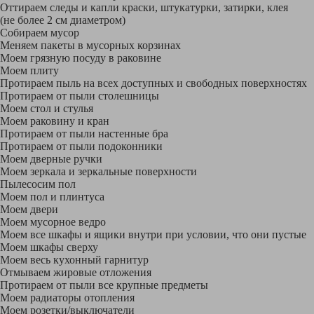
Оттираем следы и капли краски, штукатурки, затирки, клея
(не более 2 см диаметром)
Собираем мусор
Меняем пакеты в мусорных корзинах
Моем грязную посуду в раковине
Моем плиту
Протираем пыль на всех доступных и свободных поверхностях
Протираем от пыли столешницы
Моем стол и стулья
Моем раковину и кран
Протираем от пыли настенные бра
Протираем от пыли подоконники
Моем дверные ручки
Моем зеркала и зеркальные поверхности
Пылесосим пол
Моем пол и плинтуса
Моем двери
Моем мусорное ведро
Моем все шкафы и ящики внутри при условии, что они пустые
Моем шкафы сверху
Моем весь кухонный гарнитур
Отмываем жировые отложения
Протираем от пыли все крупные предметы
Моем радиаторы отопления
Моем розетки/выключатели