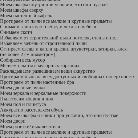
Моем шкафы внутри при условии, что они пустые
Моем шкафы сверху
Моем настенный кафель
Протираем от пыли все мелкие и крупные предметы
Снимаем защитную пленку и чехлы с мебели
Снимаем скотч
Избавляем от строительной пыли потолок, стены и пол
Избавляем мебель от строительной пыли
Оттираем следы и капли краски, штукатурки, затирки, клея
(не более 2 см диаметром)
Собираем весь мусор
Меняем пакеты в мусорных корзинах
Раскладываем/ развешиваем вещи аккуратно
Протираем пыль на всех доступных и свободных поверхностях
Протираем от пыли настенные бра
Моем дверные ручки
Моем зеркала и зеркальные поверхности
Пылесосим коврик и пол
Моем пол и плинтуса
Аккуратно расставляем обувь
Моем все шкафы и ящики при условии, что они пустые
Моем двери
Моем розетки/ выключатели
Протираем от пыли все мелкие и крупные предметы
Снимаем защитную пленку и чехлы с мебели