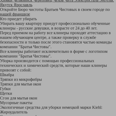
Химки
Челябинск
Череповец
Чехов
Чита
Электросталь
Энгельс
Якутск
Ярославль
Откройте Бюро чистоты Братьев Чистовых в своем городе по
нашей франшизе
Кто приедет убирать
Убирать вашу квартиру приедут профессионально обученные
клинеры - русские девушки, в возрасте от 24 до 40 лет.
Перед приемом на работу все клинеры проходят аттестацию в
нашем обучающем центре, а также проверку в службе
безопасности и только после этого становятся частью команды
компании "Братья Чистовы".
Все клинеры работают исключительно в форме с логотипом
компании "Братья Чистовы".
Уборка производится с помощью профессиональных
технических и химический средств, которые наши клинеры
привозят с собой:
Швабра
Тряпки из микрофибры
Тряпки для мытья окон
Губки
Щетки
Сгон для мытья окон
Мусорные пакеты
Экологичные средства для уборки немецкой марки Kiehl:
Жироудалитель