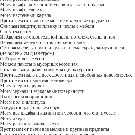
Моем шкафы внутри при условии, что они пустые
Моем шкафы сверху
Моем настенный кафель
Протираем от пыли все мелкие и крупные предметы
Снимаем защитную пленку и чехлы с мебели
Снимаем скотч
Избавляем от строительной пыли потолок, стены и пол
Избавляем мебель от строительной пыли
Оттираем следы и капли краски, штукатурки, затирки, клея
(не более 2 см диаметром)
Собираем весь мусор
Меняем пакеты в мусорных корзинах
Раскладываем/ развешиваем вещи аккуратно
Протираем пыль на всех доступных и свободных поверхностях
Протираем от пыли настенные бра
Моем дверные ручки
Моем зеркала и зеркальные поверхности
Пылесосим коврик и пол
Моем пол и плинтуса
Аккуратно расставляем обувь
Моем все шкафы и ящики при условии, что они пустые
Моем двери
Моем розетки/ выключатели
Протираем от пыли все мелкие и крупные предметы
Снимаем защитную пленку и чехлы с мебели