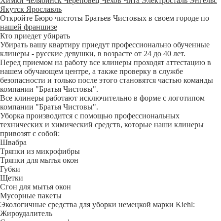
Химки
Челябинск
Череповец
Чехов
Чита
Электросталь
Энгельс
Якутск
Ярославль
Откройте Бюро чистоты Братьев Чистовых в своем городе по
нашей франшизе
Кто приедет убирать
Убирать вашу квартиру приедут профессионально обученные
клинеры - русские девушки, в возрасте от 24 до 40 лет.
Перед приемом на работу все клинеры проходят аттестацию в
нашем обучающем центре, а также проверку в службе
безопасности и только после этого становятся частью команды
компании "Братья Чистовы".
Все клинеры работают исключительно в форме с логотипом
компании "Братья Чистовы".
Уборка производится с помощью профессиональных
технических и химический средств, которые наши клинеры
привозят с собой:
Швабра
Тряпки из микрофибры
Тряпки для мытья окон
Губки
Щетки
Сгон для мытья окон
Мусорные пакеты
Экологичные средства для уборки немецкой марки Kiehl:
Жироудалитель