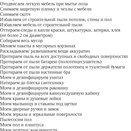
Отодвигаем легкую мебель при мытье пола
Снимаем защитную пленку и чехлы с мебели
Снимаем скотч
Избавляем от строительной пыли потолок, стены и пол
Избавляем мебель от строительной пыли
Оттираем следы и капли краски, штукатурки, затирки, клея
(не более 2 см диаметром)
Собираем весь мусор
Меняем пакеты в мусорных корзинах
Раскладываем/ развешиваем вещи аккуратно
Протираем пыль на всех доступных и свободных поверхностях
Протираем от пыли батарею (полотенцесушитель)
Протираем от пыли держатели полотенец и туалетной бумаги
Протираем от пыли настенные бра
Моем и дезинфицируем унитаз
Натираем до блеска сантехнику
Моем и дезинфицируем раковину
Моем и дезинфицируем ванную/душевую кабину
Моем краны и душевые лейки
Моем мыльницу и стаканы под щетки
Моем дверные ручки и замок
Моем зеркала и зеркальные поверхности
Пылесосим пол
Моем пол и плинтуса
Моем розетки/ выключатели