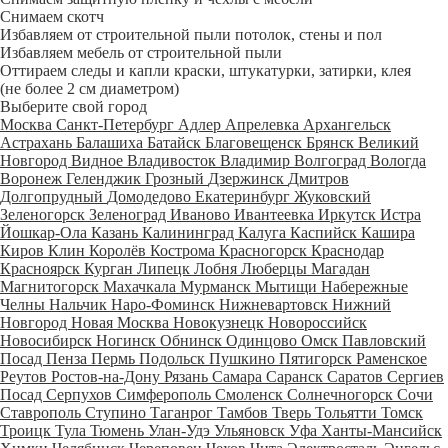
Снимаем скотч
Избавляем от строительной пыли потолок, стены и пол
Избавляем мебель от строительной пыли
Оттираем следы и капли краски, штукатурки, затирки, клея
(не более 2 см диаметром)
Выберите свой город
Москва
Санкт-Петербург
Адлер
Апрелевка
Архангельск
Астрахань
Балашиха
Батайск
Благовещенск
Брянск
Великий
Новгород
Видное
Владивосток
Владимир
Волгоград
Вологда
Воронеж
Геленджик
Грозный
Дзержинск
Дмитров
Долгопрудный
Домодедово
Екатеринбург
Жуковский
Зеленогорск
Зеленоград
Иваново
Ивантеевка
Иркутск
Истра
Йошкар-Ола
Казань
Калининград
Калуга
Каспийск
Кашира
Киров
Клин
Королёв
Кострома
Красногорск
Краснодар
Красноярск
Курган
Липецк
Лобня
Люберцы
Магадан
Магнитогорск
Махачкала
Мурманск
Мытищи
Набережные
Челны
Нальчик
Наро-Фоминск
Нижневартовск
Нижний
Новгород
Новая Москва
Новокузнецк
Новороссийск
Новосибирск
Ногинск
Обнинск
Одинцово
Омск
Павловский
Посад
Пенза
Пермь
Подольск
Пушкино
Пятигорск
Раменское
Реутов
Ростов-на-Дону
Рязань
Самара
Саранск
Саратов
Сергиев
Посад
Серпухов
Симферополь
Смоленск
Солнечногорск
Сочи
Ставрополь
Ступино
Таганрог
Тамбов
Тверь
Тольятти
Томск
Троицк
Тула
Тюмень
Улан-Удэ
Ульяновск
Уфа
Ханты-Мансийск