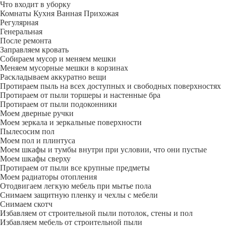
Что входит в уборку
Регу­лярная
Гене­ральная
После ремонта
Заправляем кровать
Собираем мусор и меняем мешки
Меняем мусорные мешки в корзинах
Раскладываем аккуратно вещи
Протираем пыль на всех доступных и свободных поверхностях
Протираем от пыли торшеры и настенные бра
Протираем от пыли подоконники
Моем дверные ручки
Моем зеркала и зеркальные поверхности
Пылесосим пол
Моем пол и плинтуса
Моем шкафы и тумбы внутри при условии, что они пустые
Моем шкафы сверху
Протираем от пыли все крупные предметы
Моем радиаторы отопления
Отодвигаем легкую мебель при мытье пола
Снимаем защитную пленку и чехлы с мебели
Снимаем скотч
Избавляем от строительной пыли потолок, стены и пол
Избавляем мебель от строительной пыли