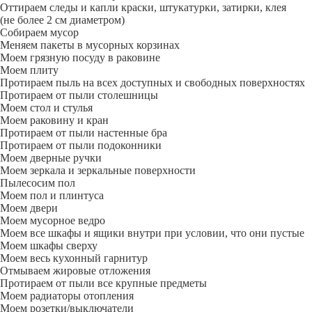
Оттираем следы и капли краски, штукатурки, затирки, клея
(не более 2 см диаметром)
Собираем мусор
Меняем пакеты в мусорных корзинах
Моем грязную посуду в раковине
Моем плиту
Протираем пыль на всех доступных и свободных поверхностях
Протираем от пыли столешницы
Моем стол и стулья
Моем раковину и кран
Протираем от пыли настенные бра
Протираем от пыли подоконники
Моем дверные ручки
Моем зеркала и зеркальные поверхности
Пылесосим пол
Моем пол и плинтуса
Моем двери
Моем мусорное ведро
Моем все шкафы и ящики внутри при условии, что они пустые
Моем шкафы сверху
Моем весь кухонный гарнитур
Отмываем жировые отложения
Протираем от пыли все крупные предметы
Моем радиаторы отопления
Моем розетки/выключатели