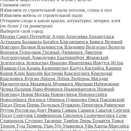
Снимаем скотч
Избавляем от строительной пыли потолок, стены и пол
Избавляем мебель от строительной пыли
Оттираем следы и капли краски, штукатурки, затирки, клея
(не более 2 см диаметром)
Выберите свой город
Москва
Санкт-Петербург
Адлер
Апрелевка
Архангельск
Астрахань
Балашиха
Батайск
Благовещенск
Брянск
Великий
Новгород
Видное
Владивосток
Владимир
Волгоград
Вологда
Воронеж
Геленджик
Грозный
Дзержинск
Дмитров
Долгопрудный
Домодедово
Екатеринбург
Жуковский
Зеленогорск
Зеленоград
Иваново
Ивантеевка
Иркутск
Истра
Йошкар-Ола
Казань
Калининград
Калуга
Каспийск
Кашира
Киров
Клин
Королёв
Кострома
Красногорск
Краснодар
Красноярск
Курган
Липецк
Лобня
Люберцы
Магадан
Магнитогорск
Махачкала
Мурманск
Мытищи
Набережные
Челны
Нальчик
Наро-Фоминск
Нижневартовск
Нижний
Новгород
Новая Москва
Новокузнецк
Новороссийск
Новосибирск
Ногинск
Обнинск
Одинцово
Омск
Павловский
Посад
Пенза
Пермь
Подольск
Пушкино
Пятигорск
Раменское
Реутов
Ростов-на-Дону
Рязань
Самара
Саранск
Саратов
Сергиев
Посад
Серпухов
Симферополь
Смоленск
Солнечногорск
Сочи
Ставрополь
Ступино
Таганрог
Тамбов
Тверь
Тольятти
Томск
Троицк
Тула
Тюмень
Улан-Удэ
Ульяновск
Уфа
Ханты-Мансийск