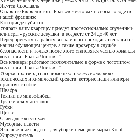
Химки
Челябинск
Череповец
Чехов
Чита
Электросталь
Энгельс
Якутск
Ярославль
Откройте Бюро чистоты Братьев Чистовых в своем городе по
нашей франшизе
Кто приедет убирать
Убирать вашу квартиру приедут профессионально обученные
клинеры - русские девушки, в возрасте от 24 до 40 лет.
Перед приемом на работу все клинеры проходят аттестацию в
нашем обучающем центре, а также проверку в службе
безопасности и только после этого становятся частью команды
компании "Братья Чистовы".
Все клинеры работают исключительно в форме с логотипом
компании "Братья Чистовы".
Уборка производится с помощью профессиональных
технических и химический средств, которые наши клинеры
привозят с собой:
Швабра
Тряпки из микрофибры
Тряпки для мытья окон
Губки
Щетки
Сгон для мытья окон
Мусорные пакеты
Экологичные средства для уборки немецкой марки Kiehl:
Жироудалитель