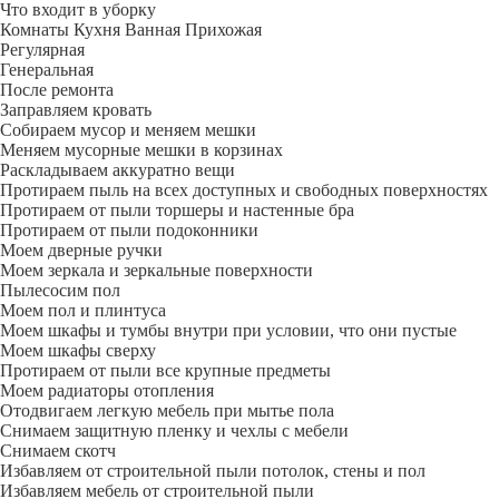
Что входит в уборку
Регу­лярная
Гене­ральная
После ремонта
Заправляем кровать
Собираем мусор и меняем мешки
Меняем мусорные мешки в корзинах
Раскладываем аккуратно вещи
Протираем пыль на всех доступных и свободных поверхностях
Протираем от пыли торшеры и настенные бра
Протираем от пыли подоконники
Моем дверные ручки
Моем зеркала и зеркальные поверхности
Пылесосим пол
Моем пол и плинтуса
Моем шкафы и тумбы внутри при условии, что они пустые
Моем шкафы сверху
Протираем от пыли все крупные предметы
Моем радиаторы отопления
Отодвигаем легкую мебель при мытье пола
Снимаем защитную пленку и чехлы с мебели
Снимаем скотч
Избавляем от строительной пыли потолок, стены и пол
Избавляем мебель от строительной пыли