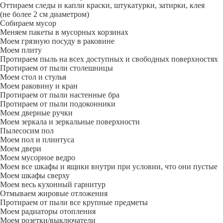
Оттираем следы и капли краски, штукатурки, затирки, клея
(не более 2 см диаметром)
Собираем мусор
Меняем пакеты в мусорных корзинах
Моем грязную посуду в раковине
Моем плиту
Протираем пыль на всех доступных и свободных поверхностях
Протираем от пыли столешницы
Моем стол и стулья
Моем раковину и кран
Протираем от пыли настенные бра
Протираем от пыли подоконники
Моем дверные ручки
Моем зеркала и зеркальные поверхности
Пылесосим пол
Моем пол и плинтуса
Моем двери
Моем мусорное ведро
Моем все шкафы и ящики внутри при условии, что они пустые
Моем шкафы сверху
Моем весь кухонный гарнитур
Отмываем жировые отложения
Протираем от пыли все крупные предметы
Моем радиаторы отопления
Моем розетки/выключатели