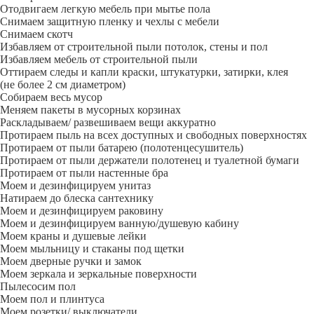
Отодвигаем легкую мебель при мытье пола
Снимаем защитную пленку и чехлы с мебели
Снимаем скотч
Избавляем от строительной пыли потолок, стены и пол
Избавляем мебель от строительной пыли
Оттираем следы и капли краски, штукатурки, затирки, клея
(не более 2 см диаметром)
Собираем весь мусор
Меняем пакеты в мусорных корзинах
Раскладываем/ развешиваем вещи аккуратно
Протираем пыль на всех доступных и свободных поверхностях
Протираем от пыли батарею (полотенцесушитель)
Протираем от пыли держатели полотенец и туалетной бумаги
Протираем от пыли настенные бра
Моем и дезинфицируем унитаз
Натираем до блеска сантехнику
Моем и дезинфицируем раковину
Моем и дезинфицируем ванную/душевую кабину
Моем краны и душевые лейки
Моем мыльницу и стаканы под щетки
Моем дверные ручки и замок
Моем зеркала и зеркальные поверхности
Пылесосим пол
Моем пол и плинтуса
Моем розетки/ выключатели