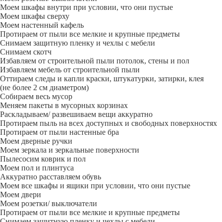
Моем шкафы внутри при условии, что они пустые
Моем шкафы сверху
Моем настенный кафель
Протираем от пыли все мелкие и крупные предметы
Снимаем защитную пленку и чехлы с мебели
Снимаем скотч
Избавляем от строительной пыли потолок, стены и пол
Избавляем мебель от строительной пыли
Оттираем следы и капли краски, штукатурки, затирки, клея
(не более 2 см диаметром)
Собираем весь мусор
Меняем пакеты в мусорных корзинах
Раскладываем/ развешиваем вещи аккуратно
Протираем пыль на всех доступных и свободных поверхностях
Протираем от пыли настенные бра
Моем дверные ручки
Моем зеркала и зеркальные поверхности
Пылесосим коврик и пол
Моем пол и плинтуса
Аккуратно расставляем обувь
Моем все шкафы и ящики при условии, что они пустые
Моем двери
Моем розетки/ выключатели
Протираем от пыли все мелкие и крупные предметы
Снимаем защитную пленку и чехлы с мебели