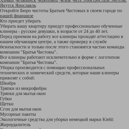
Химки
Челябинск
Череповец
Чехов
Чита
Электросталь
Энгельс
Якутск
Ярославль
Откройте Бюро чистоты Братьев Чистовых в своем городе по
нашей франшизе
Кто приедет убирать
Убирать вашу квартиру приедут профессионально обученные
клинеры - русские девушки, в возрасте от 24 до 40 лет.
Перед приемом на работу все клинеры проходят аттестацию в
нашем обучающем центре, а также проверку в службе
безопасности и только после этого становятся частью команды
компании "Братья Чистовы".
Все клинеры работают исключительно в форме с логотипом
компании "Братья Чистовы".
Уборка производится с помощью профессиональных
технических и химический средств, которые наши клинеры
привозят с собой:
Швабра
Тряпки из микрофибры
Тряпки для мытья окон
Губки
Щетки
Сгон для мытья окон
Мусорные пакеты
Экологичные средства для уборки немецкой марки Kiehl:
Жироудалитель