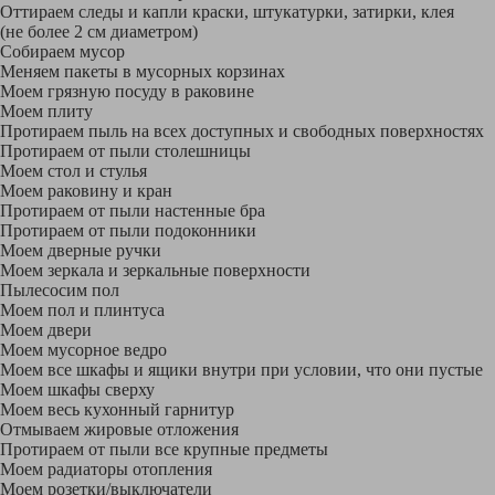
Оттираем следы и капли краски, штукатурки, затирки, клея
(не более 2 см диаметром)
Собираем мусор
Меняем пакеты в мусорных корзинах
Моем грязную посуду в раковине
Моем плиту
Протираем пыль на всех доступных и свободных поверхностях
Протираем от пыли столешницы
Моем стол и стулья
Моем раковину и кран
Протираем от пыли настенные бра
Протираем от пыли подоконники
Моем дверные ручки
Моем зеркала и зеркальные поверхности
Пылесосим пол
Моем пол и плинтуса
Моем двери
Моем мусорное ведро
Моем все шкафы и ящики внутри при условии, что они пустые
Моем шкафы сверху
Моем весь кухонный гарнитур
Отмываем жировые отложения
Протираем от пыли все крупные предметы
Моем радиаторы отопления
Моем розетки/выключатели