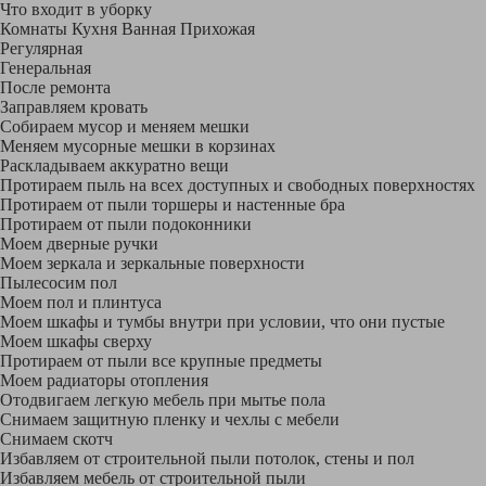
Что входит в уборку
Регу­лярная
Гене­ральная
После ремонта
Заправляем кровать
Собираем мусор и меняем мешки
Меняем мусорные мешки в корзинах
Раскладываем аккуратно вещи
Протираем пыль на всех доступных и свободных поверхностях
Протираем от пыли торшеры и настенные бра
Протираем от пыли подоконники
Моем дверные ручки
Моем зеркала и зеркальные поверхности
Пылесосим пол
Моем пол и плинтуса
Моем шкафы и тумбы внутри при условии, что они пустые
Моем шкафы сверху
Протираем от пыли все крупные предметы
Моем радиаторы отопления
Отодвигаем легкую мебель при мытье пола
Снимаем защитную пленку и чехлы с мебели
Снимаем скотч
Избавляем от строительной пыли потолок, стены и пол
Избавляем мебель от строительной пыли