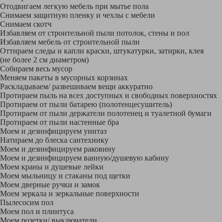
Отодвигаем легкую мебель при мытье пола
Снимаем защитную пленку и чехлы с мебели
Снимаем скотч
Избавляем от строительной пыли потолок, стены и пол
Избавляем мебель от строительной пыли
Оттираем следы и капли краски, штукатурки, затирки, клея
(не более 2 см диаметром)
Собираем весь мусор
Меняем пакеты в мусорных корзинах
Раскладываем/ развешиваем вещи аккуратно
Протираем пыль на всех доступных и свободных поверхностях
Протираем от пыли батарею (полотенцесушитель)
Протираем от пыли держатели полотенец и туалетной бумаги
Протираем от пыли настенные бра
Моем и дезинфицируем унитаз
Натираем до блеска сантехнику
Моем и дезинфицируем раковину
Моем и дезинфицируем ванную/душевую кабину
Моем краны и душевые лейки
Моем мыльницу и стаканы под щетки
Моем дверные ручки и замок
Моем зеркала и зеркальные поверхности
Пылесосим пол
Моем пол и плинтуса
Моем розетки/ выключатели