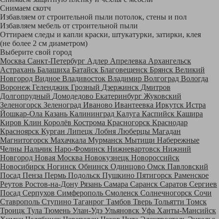
Снимаем скотч
Избавляем от строительной пыли потолок, стены и пол
Избавляем мебель от строительной пыли
Оттираем следы и капли краски, штукатурки, затирки, клея
(не более 2 см диаметром)
Выберите свой город
Москва
Санкт-Петербург
Адлер
Апрелевка
Архангельск
Астрахань
Балашиха
Батайск
Благовещенск
Брянск
Великий
Новгород
Видное
Владивосток
Владимир
Волгоград
Вологда
Воронеж
Геленджик
Грозный
Дзержинск
Дмитров
Долгопрудный
Домодедово
Екатеринбург
Жуковский
Зеленогорск
Зеленоград
Иваново
Ивантеевка
Иркутск
Истра
Йошкар-Ола
Казань
Калининград
Калуга
Каспийск
Кашира
Киров
Клин
Королёв
Кострома
Красногорск
Краснодар
Красноярск
Курган
Липецк
Лобня
Люберцы
Магадан
Магнитогорск
Махачкала
Мурманск
Мытищи
Набережные
Челны
Нальчик
Наро-Фоминск
Нижневартовск
Нижний
Новгород
Новая Москва
Новокузнецк
Новороссийск
Новосибирск
Ногинск
Обнинск
Одинцово
Омск
Павловский
Посад
Пенза
Пермь
Подольск
Пушкино
Пятигорск
Раменское
Реутов
Ростов-на-Дону
Рязань
Самара
Саранск
Саратов
Сергиев
Посад
Серпухов
Симферополь
Смоленск
Солнечногорск
Сочи
Ставрополь
Ступино
Таганрог
Тамбов
Тверь
Тольятти
Томск
Троицк
Тула
Тюмень
Улан-Удэ
Ульяновск
Уфа
Ханты-Мансийск