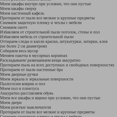
Моем шкафы внутри при условии, что они пустые
Моем шкафы сверху
Моем настенный кафель
Протираем от пыли все мелкие и крупные предметы
Снимаем защитную пленку и чехлы с мебели
Снимаем скотч
Избавляем от строительной пыли потолок, стены и пол
Избавляем мебель от строительной пыли
Оттираем следы и капли краски, штукатурки, затирки, клея
(не более 2 см диаметром)
Собираем весь мусор
Меняем пакеты в мусорных корзинах
Раскладываем/ развешиваем вещи аккуратно
Протираем пыль на всех доступных и свободных поверхностях
Протираем от пыли настенные бра
Моем дверные ручки
Моем зеркала и зеркальные поверхности
Пылесосим коврик и пол
Моем пол и плинтуса
Аккуратно расставляем обувь
Моем все шкафы и ящики при условии, что они пустые
Моем двери
Моем розетки/ выключатели
Протираем от пыли все мелкие и крупные предметы
Снимаем защитную пленку и чехлы с мебели