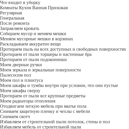
Что входит в уборку
Регу­лярная
Гене­ральная
После ремонта
Заправляем кровать
Собираем мусор и меняем мешки
Меняем мусорные мешки в корзинах
Раскладываем аккуратно вещи
Протираем пыль на всех доступных и свободных поверхностях
Протираем от пыли торшеры и настенные бра
Протираем от пыли подоконники
Моем дверные ручки
Моем зеркала и зеркальные поверхности
Пылесосим пол
Моем пол и плинтуса
Моем шкафы и тумбы внутри при условии, что они пустые
Моем шкафы сверху
Протираем от пыли все крупные предметы
Моем радиаторы отопления
Отодвигаем легкую мебель при мытье пола
Снимаем защитную пленку и чехлы с мебели
Снимаем скотч
Избавляем от строительной пыли потолок, стены и пол
Избавляем мебель от строительной пыли