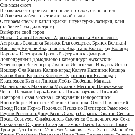
Снимаем скотч
Избавляем от строительной пыли потолок, стены и пол
Избавляем мебель от строительной пыли
Оттираем следы и капли краски, штукатурки, затирки, клея
(не более 2 см диаметром)
Выберите свой город
Москва
Санкт-Петербург
Адлер
Апрелевка
Архангельск
Астрахань
Балашиха
Батайск
Благовещенск
Брянск
Великий
Новгород
Видное
Владивосток
Владимир
Волгоград
Вологда
Воронеж
Геленджик
Грозный
Дзержинск
Дмитров
Долгопрудный
Домодедово
Екатеринбург
Жуковский
Зеленогорск
Зеленоград
Иваново
Ивантеевка
Иркутск
Истра
Йошкар-Ола
Казань
Калининград
Калуга
Каспийск
Кашира
Киров
Клин
Королёв
Кострома
Красногорск
Краснодар
Красноярск
Курган
Липецк
Лобня
Люберцы
Магадан
Магнитогорск
Махачкала
Мурманск
Мытищи
Набережные
Челны
Нальчик
Наро-Фоминск
Нижневартовск
Нижний
Новгород
Новая Москва
Новокузнецк
Новороссийск
Новосибирск
Ногинск
Обнинск
Одинцово
Омск
Павловский
Посад
Пенза
Пермь
Подольск
Пушкино
Пятигорск
Раменское
Реутов
Ростов-на-Дону
Рязань
Самара
Саранск
Саратов
Сергиев
Посад
Серпухов
Симферополь
Смоленск
Солнечногорск
Сочи
Ставрополь
Ступино
Таганрог
Тамбов
Тверь
Тольятти
Томск
Троицк
Тула
Тюмень
Улан-Удэ
Ульяновск
Уфа
Ханты-Мансийск