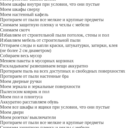
Моем шкафы внутри при условии, что они пустые
Моем шкафы сверху
Моем настенный кафель
Протираем от пыли все мелкие и крупные предметы
Снимаем защитную пленку и чехлы с мебели
Снимаем скотч
Избавляем от строительной пыли потолок, стены и пол
Избавляем мебель от строительной пыли
Оттираем следы и капли краски, штукатурки, затирки, клея
(не более 2 см диаметром)
Собираем весь мусор
Меняем пакеты в мусорных корзинах
Раскладываем/ развешиваем вещи аккуратно
Протираем пыль на всех доступных и свободных поверхностях
Протираем от пыли настенные бра
Моем дверные ручки
Моем зеркала и зеркальные поверхности
Пылесосим коврик и пол
Моем пол и плинтуса
Аккуратно расставляем обувь
Моем все шкафы и ящики при условии, что они пустые
Моем двери
Моем розетки/ выключатели
Протираем от пыли все мелкие и крупные предметы
Снимаем защитную пленку и чехлы с мебели