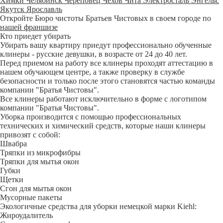
Химки
Челябинск
Череповец
Чехов
Чита
Электросталь
Энгельс
Якутск
Ярославль
Откройте Бюро чистоты Братьев Чистовых в своем городе по
нашей франшизе
Кто приедет убирать
Убирать вашу квартиру приедут профессионально обученные
клинеры - русские девушки, в возрасте от 24 до 40 лет.
Перед приемом на работу все клинеры проходят аттестацию в
нашем обучающем центре, а также проверку в службе
безопасности и только после этого становятся частью команды
компании "Братья Чистовы".
Все клинеры работают исключительно в форме с логотипом
компании "Братья Чистовы".
Уборка производится с помощью профессиональных
технических и химический средств, которые наши клинеры
привозят с собой:
Швабра
Тряпки из микрофибры
Тряпки для мытья окон
Губки
Щетки
Сгон для мытья окон
Мусорные пакеты
Экологичные средства для уборки немецкой марки Kiehl:
Жироудалитель