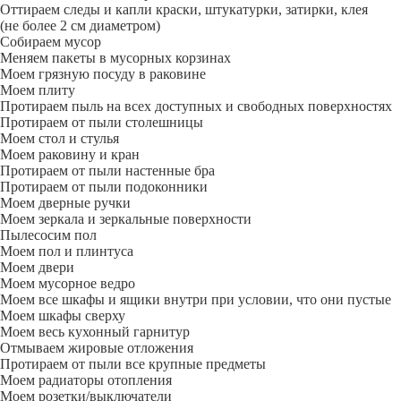
Оттираем следы и капли краски, штукатурки, затирки, клея
(не более 2 см диаметром)
Собираем мусор
Меняем пакеты в мусорных корзинах
Моем грязную посуду в раковине
Моем плиту
Протираем пыль на всех доступных и свободных поверхностях
Протираем от пыли столешницы
Моем стол и стулья
Моем раковину и кран
Протираем от пыли настенные бра
Протираем от пыли подоконники
Моем дверные ручки
Моем зеркала и зеркальные поверхности
Пылесосим пол
Моем пол и плинтуса
Моем двери
Моем мусорное ведро
Моем все шкафы и ящики внутри при условии, что они пустые
Моем шкафы сверху
Моем весь кухонный гарнитур
Отмываем жировые отложения
Протираем от пыли все крупные предметы
Моем радиаторы отопления
Моем розетки/выключатели