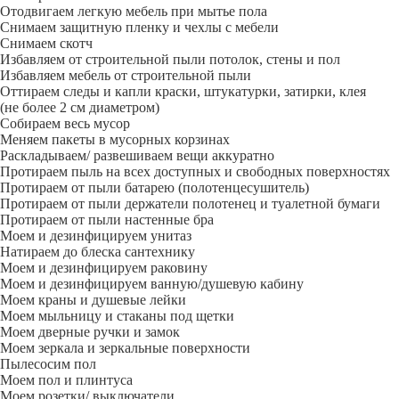
Отодвигаем легкую мебель при мытье пола
Снимаем защитную пленку и чехлы с мебели
Снимаем скотч
Избавляем от строительной пыли потолок, стены и пол
Избавляем мебель от строительной пыли
Оттираем следы и капли краски, штукатурки, затирки, клея
(не более 2 см диаметром)
Собираем весь мусор
Меняем пакеты в мусорных корзинах
Раскладываем/ развешиваем вещи аккуратно
Протираем пыль на всех доступных и свободных поверхностях
Протираем от пыли батарею (полотенцесушитель)
Протираем от пыли держатели полотенец и туалетной бумаги
Протираем от пыли настенные бра
Моем и дезинфицируем унитаз
Натираем до блеска сантехнику
Моем и дезинфицируем раковину
Моем и дезинфицируем ванную/душевую кабину
Моем краны и душевые лейки
Моем мыльницу и стаканы под щетки
Моем дверные ручки и замок
Моем зеркала и зеркальные поверхности
Пылесосим пол
Моем пол и плинтуса
Моем розетки/ выключатели