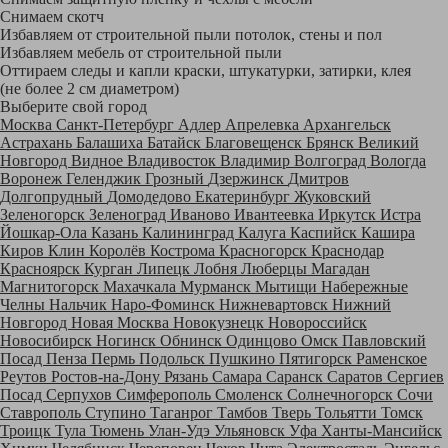
Снимаем скотч
Избавляем от строительной пыли потолок, стены и пол
Избавляем мебель от строительной пыли
Оттираем следы и капли краски, штукатурки, затирки, клея
(не более 2 см диаметром)
Выберите свой город
Москва
Санкт-Петербург
Адлер
Апрелевка
Архангельск
Астрахань
Балашиха
Батайск
Благовещенск
Брянск
Великий
Новгород
Видное
Владивосток
Владимир
Волгоград
Вологда
Воронеж
Геленджик
Грозный
Дзержинск
Дмитров
Долгопрудный
Домодедово
Екатеринбург
Жуковский
Зеленогорск
Зеленоград
Иваново
Ивантеевка
Иркутск
Истра
Йошкар-Ола
Казань
Калининград
Калуга
Каспийск
Кашира
Киров
Клин
Королёв
Кострома
Красногорск
Краснодар
Красноярск
Курган
Липецк
Лобня
Люберцы
Магадан
Магнитогорск
Махачкала
Мурманск
Мытищи
Набережные
Челны
Нальчик
Наро-Фоминск
Нижневартовск
Нижний
Новгород
Новая Москва
Новокузнецк
Новороссийск
Новосибирск
Ногинск
Обнинск
Одинцово
Омск
Павловский
Посад
Пенза
Пермь
Подольск
Пушкино
Пятигорск
Раменское
Реутов
Ростов-на-Дону
Рязань
Самара
Саранск
Саратов
Сергиев
Посад
Серпухов
Симферополь
Смоленск
Солнечногорск
Сочи
Ставрополь
Ступино
Таганрог
Тамбов
Тверь
Тольятти
Томск
Троицк
Тула
Тюмень
Улан-Удэ
Ульяновск
Уфа
Ханты-Мансийск