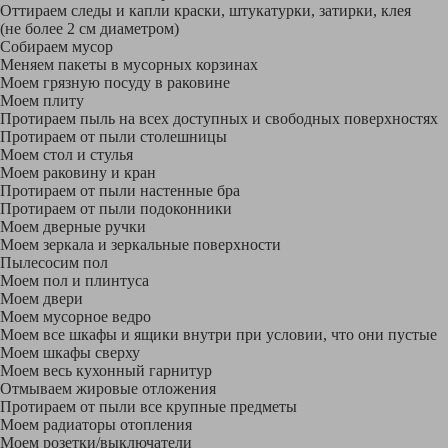
Оттираем следы и капли краски, штукатурки, затирки, клея
(не более 2 см диаметром)
Собираем мусор
Меняем пакеты в мусорных корзинах
Моем грязную посуду в раковине
Моем плиту
Протираем пыль на всех доступных и свободных поверхностях
Протираем от пыли столешницы
Моем стол и стулья
Моем раковину и кран
Протираем от пыли настенные бра
Протираем от пыли подоконники
Моем дверные ручки
Моем зеркала и зеркальные поверхности
Пылесосим пол
Моем пол и плинтуса
Моем двери
Моем мусорное ведро
Моем все шкафы и ящики внутри при условии, что они пустые
Моем шкафы сверху
Моем весь кухонный гарнитур
Отмываем жировые отложения
Протираем от пыли все крупные предметы
Моем радиаторы отопления
Моем розетки/выключатели