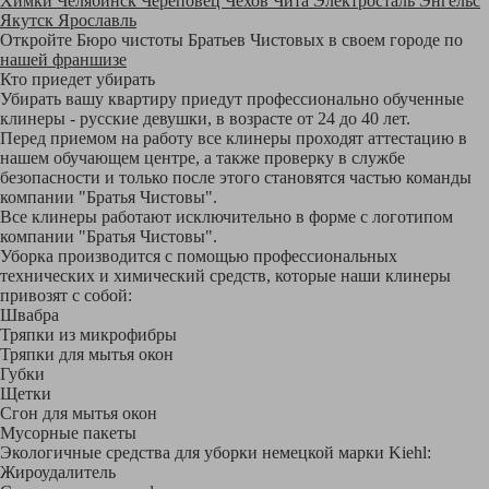
Химки
Челябинск
Череповец
Чехов
Чита
Электросталь
Энгельс
Якутск
Ярославль
Откройте Бюро чистоты Братьев Чистовых в своем городе по
нашей франшизе
Кто приедет убирать
Убирать вашу квартиру приедут профессионально обученные
клинеры - русские девушки, в возрасте от 24 до 40 лет.
Перед приемом на работу все клинеры проходят аттестацию в
нашем обучающем центре, а также проверку в службе
безопасности и только после этого становятся частью команды
компании "Братья Чистовы".
Все клинеры работают исключительно в форме с логотипом
компании "Братья Чистовы".
Уборка производится с помощью профессиональных
технических и химический средств, которые наши клинеры
привозят с собой:
Швабра
Тряпки из микрофибры
Тряпки для мытья окон
Губки
Щетки
Сгон для мытья окон
Мусорные пакеты
Экологичные средства для уборки немецкой марки Kiehl:
Жироудалитель