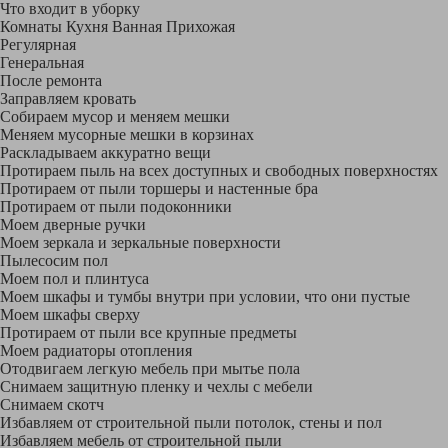
Что входит в уборку
Регу­лярная
Гене­ральная
После ремонта
Заправляем кровать
Собираем мусор и меняем мешки
Меняем мусорные мешки в корзинах
Раскладываем аккуратно вещи
Протираем пыль на всех доступных и свободных поверхностях
Протираем от пыли торшеры и настенные бра
Протираем от пыли подоконники
Моем дверные ручки
Моем зеркала и зеркальные поверхности
Пылесосим пол
Моем пол и плинтуса
Моем шкафы и тумбы внутри при условии, что они пустые
Моем шкафы сверху
Протираем от пыли все крупные предметы
Моем радиаторы отопления
Отодвигаем легкую мебель при мытье пола
Снимаем защитную пленку и чехлы с мебели
Снимаем скотч
Избавляем от строительной пыли потолок, стены и пол
Избавляем мебель от строительной пыли