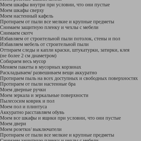
Моем шкафы внутри при условии, что они пустые
Моем шкафы сверху
Моем настенный кафель
Протираем от пыли все мелкие и крупные предметы
Снимаем защитную пленку и чехлы с мебели
Снимаем скотч
Избавляем от строительной пыли потолок, стены и пол
Избавляем мебель от строительной пыли
Оттираем следы и капли краски, штукатурки, затирки, клея
(не более 2 см диаметром)
Собираем весь мусор
Меняем пакеты в мусорных корзинах
Раскладываем/ развешиваем вещи аккуратно
Протираем пыль на всех доступных и свободных поверхностях
Протираем от пыли настенные бра
Моем дверные ручки
Моем зеркала и зеркальные поверхности
Пылесосим коврик и пол
Моем пол и плинтуса
Аккуратно расставляем обувь
Моем все шкафы и ящики при условии, что они пустые
Моем двери
Моем розетки/ выключатели
Протираем от пыли все мелкие и крупные предметы
Снимаем защитную пленку и чехлы с мебели