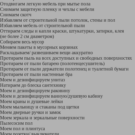
Отодвигаем легкую мебель при мытье пола
Снимаем защитную пленку и чехлы с мебели
Снимаем скотч
Избавляем от строительной пыли потолок, стены и пол
Избавляем мебель от строительной пыли
Оттираем следы и капли краски, штукатурки, затирки, клея
(не более 2 см диаметром)
Собираем весь мусор
Меняем пакеты в мусорных корзинах
Раскладываем/ развешиваем вещи аккуратно
Протираем пыль на всех доступных и свободных поверхностях
Протираем от пыли батарею (полотенцесушитель)
Протираем от пыли держатели полотенец и туалетной бумаги
Протираем от пыли настенные бра
Моем и дезинфицируем унитаз
Натираем до блеска сантехнику
Моем и дезинфицируем раковину
Моем и дезинфицируем ванную/душевую кабину
Моем краны и душевые лейки
Моем мыльницу и стаканы под щетки
Моем дверные ручки и замок
Моем зеркала и зеркальные поверхности
Пылесосим пол
Моем пол и плинтуса
Моем розетки/ выключатели