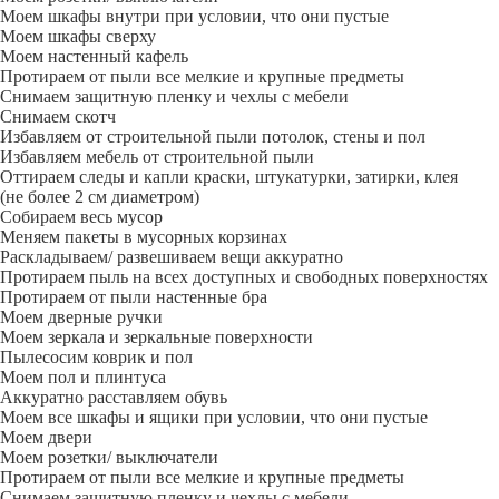
Моем шкафы внутри при условии, что они пустые
Моем шкафы сверху
Моем настенный кафель
Протираем от пыли все мелкие и крупные предметы
Снимаем защитную пленку и чехлы с мебели
Снимаем скотч
Избавляем от строительной пыли потолок, стены и пол
Избавляем мебель от строительной пыли
Оттираем следы и капли краски, штукатурки, затирки, клея
(не более 2 см диаметром)
Собираем весь мусор
Меняем пакеты в мусорных корзинах
Раскладываем/ развешиваем вещи аккуратно
Протираем пыль на всех доступных и свободных поверхностях
Протираем от пыли настенные бра
Моем дверные ручки
Моем зеркала и зеркальные поверхности
Пылесосим коврик и пол
Моем пол и плинтуса
Аккуратно расставляем обувь
Моем все шкафы и ящики при условии, что они пустые
Моем двери
Моем розетки/ выключатели
Протираем от пыли все мелкие и крупные предметы
Снимаем защитную пленку и чехлы с мебели