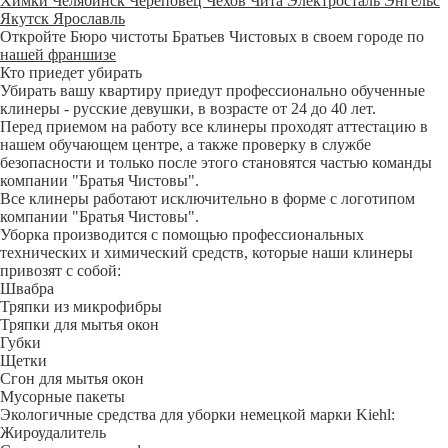
Химки
Челябинск
Череповец
Чехов
Чита
Электросталь
Энгельс
Якутск
Ярославль
Откройте Бюро чистоты Братьев Чистовых в своем городе по
нашей франшизе
Кто приедет убирать
Убирать вашу квартиру приедут профессионально обученные
клинеры - русские девушки, в возрасте от 24 до 40 лет.
Перед приемом на работу все клинеры проходят аттестацию в
нашем обучающем центре, а также проверку в службе
безопасности и только после этого становятся частью команды
компании "Братья Чистовы".
Все клинеры работают исключительно в форме с логотипом
компании "Братья Чистовы".
Уборка производится с помощью профессиональных
технических и химический средств, которые наши клинеры
привозят с собой:
Швабра
Тряпки из микрофибры
Тряпки для мытья окон
Губки
Щетки
Сгон для мытья окон
Мусорные пакеты
Экологичные средства для уборки немецкой марки Kiehl:
Жироудалитель