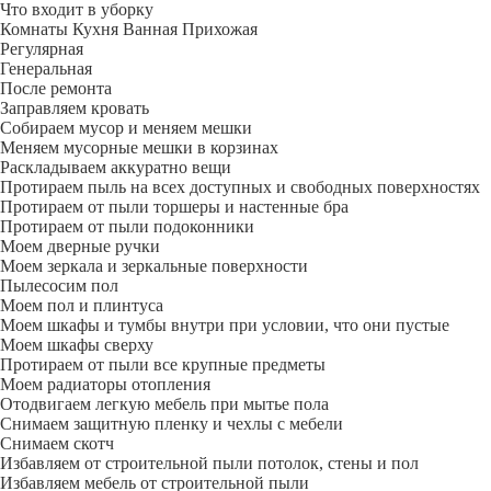
Что входит в уборку
Регу­лярная
Гене­ральная
После ремонта
Заправляем кровать
Собираем мусор и меняем мешки
Меняем мусорные мешки в корзинах
Раскладываем аккуратно вещи
Протираем пыль на всех доступных и свободных поверхностях
Протираем от пыли торшеры и настенные бра
Протираем от пыли подоконники
Моем дверные ручки
Моем зеркала и зеркальные поверхности
Пылесосим пол
Моем пол и плинтуса
Моем шкафы и тумбы внутри при условии, что они пустые
Моем шкафы сверху
Протираем от пыли все крупные предметы
Моем радиаторы отопления
Отодвигаем легкую мебель при мытье пола
Снимаем защитную пленку и чехлы с мебели
Снимаем скотч
Избавляем от строительной пыли потолок, стены и пол
Избавляем мебель от строительной пыли