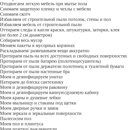
Отодвигаем легкую мебель при мытье пола
Снимаем защитную пленку и чехлы с мебели
Снимаем скотч
Избавляем от строительной пыли потолок, стены и пол
Избавляем мебель от строительной пыли
Оттираем следы и капли краски, штукатурки, затирки, клея
(не более 2 см диаметром)
Собираем весь мусор
Меняем пакеты в мусорных корзинах
Раскладываем/ развешиваем вещи аккуратно
Протираем пыль на всех доступных и свободных поверхностях
Протираем от пыли батарею (полотенцесушитель)
Протираем от пыли держатели полотенец и туалетной бумаги
Протираем от пыли настенные бра
Моем и дезинфицируем унитаз
Натираем до блеска сантехнику
Моем и дезинфицируем раковину
Моем и дезинфицируем ванную/душевую кабину
Моем краны и душевые лейки
Моем мыльницу и стаканы под щетки
Моем дверные ручки и замок
Моем зеркала и зеркальные поверхности
Пылесосим пол
Моем пол и плинтуса
Моем розетки/ выключатели