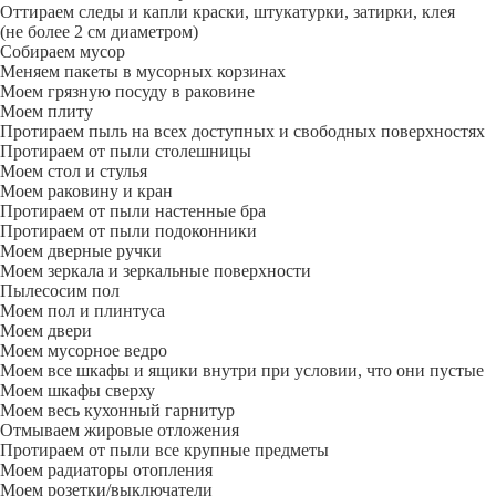
Оттираем следы и капли краски, штукатурки, затирки, клея
(не более 2 см диаметром)
Собираем мусор
Меняем пакеты в мусорных корзинах
Моем грязную посуду в раковине
Моем плиту
Протираем пыль на всех доступных и свободных поверхностях
Протираем от пыли столешницы
Моем стол и стулья
Моем раковину и кран
Протираем от пыли настенные бра
Протираем от пыли подоконники
Моем дверные ручки
Моем зеркала и зеркальные поверхности
Пылесосим пол
Моем пол и плинтуса
Моем двери
Моем мусорное ведро
Моем все шкафы и ящики внутри при условии, что они пустые
Моем шкафы сверху
Моем весь кухонный гарнитур
Отмываем жировые отложения
Протираем от пыли все крупные предметы
Моем радиаторы отопления
Моем розетки/выключатели