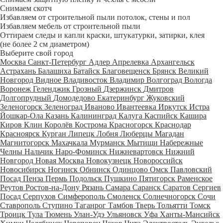
Снимаем скотч
Избавляем от строительной пыли потолок, стены и пол
Избавляем мебель от строительной пыли
Оттираем следы и капли краски, штукатурки, затирки, клея
(не более 2 см диаметром)
Выберите свой город
Москва
Санкт-Петербург
Адлер
Апрелевка
Архангельск
Астрахань
Балашиха
Батайск
Благовещенск
Брянск
Великий
Новгород
Видное
Владивосток
Владимир
Волгоград
Вологда
Воронеж
Геленджик
Грозный
Дзержинск
Дмитров
Долгопрудный
Домодедово
Екатеринбург
Жуковский
Зеленогорск
Зеленоград
Иваново
Ивантеевка
Иркутск
Истра
Йошкар-Ола
Казань
Калининград
Калуга
Каспийск
Кашира
Киров
Клин
Королёв
Кострома
Красногорск
Краснодар
Красноярск
Курган
Липецк
Лобня
Люберцы
Магадан
Магнитогорск
Махачкала
Мурманск
Мытищи
Набережные
Челны
Нальчик
Наро-Фоминск
Нижневартовск
Нижний
Новгород
Новая Москва
Новокузнецк
Новороссийск
Новосибирск
Ногинск
Обнинск
Одинцово
Омск
Павловский
Посад
Пенза
Пермь
Подольск
Пушкино
Пятигорск
Раменское
Реутов
Ростов-на-Дону
Рязань
Самара
Саранск
Саратов
Сергиев
Посад
Серпухов
Симферополь
Смоленск
Солнечногорск
Сочи
Ставрополь
Ступино
Таганрог
Тамбов
Тверь
Тольятти
Томск
Троицк
Тула
Тюмень
Улан-Удэ
Ульяновск
Уфа
Ханты-Мансийск