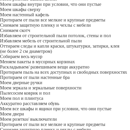
Моем шкафы внутри при условии, что они пустые
Моем шкафы сверху
Моем настенный кафель
Протираем от пыли все мелкие и крупные предметы
Снимаем защитную пленку и чехлы с мебели
Снимаем скотч
Избавляем от строительной пыли потолок, стены и пол
Избавляем мебель от строительной пыли
Оттираем следы и капли краски, штукатурки, затирки, клея
(не более 2 см диаметром)
Собираем весь мусор
Меняем пакеты в мусорных корзинах
Раскладываем/ развешиваем вещи аккуратно
Протираем пыль на всех доступных и свободных поверхностях
Протираем от пыли настенные бра
Моем дверные ручки
Моем зеркала и зеркальные поверхности
Пылесосим коврик и пол
Моем пол и плинтуса
Аккуратно расставляем обувь
Моем все шкафы и ящики при условии, что они пустые
Моем двери
Моем розетки/ выключатели
Протираем от пыли все мелкие и крупные предметы
Снимаем защитную пленку и чехлы с мебели