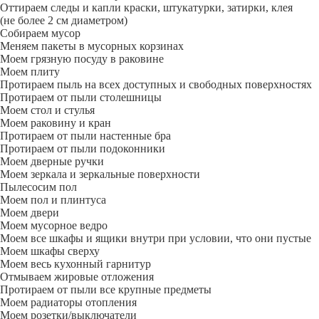
Оттираем следы и капли краски, штукатурки, затирки, клея
(не более 2 см диаметром)
Собираем мусор
Меняем пакеты в мусорных корзинах
Моем грязную посуду в раковине
Моем плиту
Протираем пыль на всех доступных и свободных поверхностях
Протираем от пыли столешницы
Моем стол и стулья
Моем раковину и кран
Протираем от пыли настенные бра
Протираем от пыли подоконники
Моем дверные ручки
Моем зеркала и зеркальные поверхности
Пылесосим пол
Моем пол и плинтуса
Моем двери
Моем мусорное ведро
Моем все шкафы и ящики внутри при условии, что они пустые
Моем шкафы сверху
Моем весь кухонный гарнитур
Отмываем жировые отложения
Протираем от пыли все крупные предметы
Моем радиаторы отопления
Моем розетки/выключатели