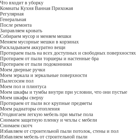
Что входит в уборку
Регу­лярная
Гене­ральная
После ремонта
Заправляем кровать
Собираем мусор и меняем мешки
Меняем мусорные мешки в корзинах
Раскладываем аккуратно вещи
Протираем пыль на всех доступных и свободных поверхностях
Протираем от пыли торшеры и настенные бра
Протираем от пыли подоконники
Моем дверные ручки
Моем зеркала и зеркальные поверхности
Пылесосим пол
Моем пол и плинтуса
Моем шкафы и тумбы внутри при условии, что они пустые
Моем шкафы сверху
Протираем от пыли все крупные предметы
Моем радиаторы отопления
Отодвигаем легкую мебель при мытье пола
Снимаем защитную пленку и чехлы с мебели
Снимаем скотч
Избавляем от строительной пыли потолок, стены и пол
Избавляем мебель от строительной пыли