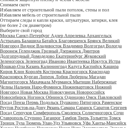
Снимаем скотч
Избавляем от строительной пыли потолок, стены и пол
Избавляем мебель от строительной пыли
Оттираем следы и капли краски, штукатурки, затирки, клея
(не более 2 см диаметром)
Выберите свой город
Москва
Санкт-Петербург
Адлер
Апрелевка
Архангельск
Астрахань
Балашиха
Батайск
Благовещенск
Брянск
Великий
Новгород
Видное
Владивосток
Владимир
Волгоград
Вологда
Воронеж
Геленджик
Грозный
Дзержинск
Дмитров
Долгопрудный
Домодедово
Екатеринбург
Жуковский
Зеленогорск
Зеленоград
Иваново
Ивантеевка
Иркутск
Истра
Йошкар-Ола
Казань
Калининград
Калуга
Каспийск
Кашира
Киров
Клин
Королёв
Кострома
Красногорск
Краснодар
Красноярск
Курган
Липецк
Лобня
Люберцы
Магадан
Магнитогорск
Махачкала
Мурманск
Мытищи
Набережные
Челны
Нальчик
Наро-Фоминск
Нижневартовск
Нижний
Новгород
Новая Москва
Новокузнецк
Новороссийск
Новосибирск
Ногинск
Обнинск
Одинцово
Омск
Павловский
Посад
Пенза
Пермь
Подольск
Пушкино
Пятигорск
Раменское
Реутов
Ростов-на-Дону
Рязань
Самара
Саранск
Саратов
Сергиев
Посад
Серпухов
Симферополь
Смоленск
Солнечногорск
Сочи
Ставрополь
Ступино
Таганрог
Тамбов
Тверь
Тольятти
Томск
Троицк
Тула
Тюмень
Улан-Удэ
Ульяновск
Уфа
Ханты-Мансийск