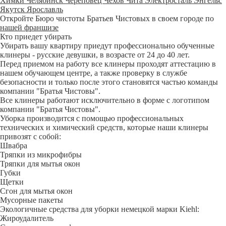
Химки
Челябинск
Череповец
Чехов
Чита
Электросталь
Энгельс
Якутск
Ярославль
Откройте Бюро чистоты Братьев Чистовых в своем городе по
нашей франшизе
Кто приедет убирать
Убирать вашу квартиру приедут профессионально обученные
клинеры - русские девушки, в возрасте от 24 до 40 лет.
Перед приемом на работу все клинеры проходят аттестацию в
нашем обучающем центре, а также проверку в службе
безопасности и только после этого становятся частью команды
компании "Братья Чистовы".
Все клинеры работают исключительно в форме с логотипом
компании "Братья Чистовы".
Уборка производится с помощью профессиональных
технических и химический средств, которые наши клинеры
привозят с собой:
Швабра
Тряпки из микрофибры
Тряпки для мытья окон
Губки
Щетки
Сгон для мытья окон
Мусорные пакеты
Экологичные средства для уборки немецкой марки Kiehl:
Жироудалитель