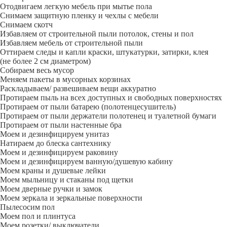
Отодвигаем легкую мебель при мытье пола
Снимаем защитную пленку и чехлы с мебели
Снимаем скотч
Избавляем от строительной пыли потолок, стены и пол
Избавляем мебель от строительной пыли
Оттираем следы и капли краски, штукатурки, затирки, клея
(не более 2 см диаметром)
Собираем весь мусор
Меняем пакеты в мусорных корзинах
Раскладываем/ развешиваем вещи аккуратно
Протираем пыль на всех доступных и свободных поверхностях
Протираем от пыли батарею (полотенцесушитель)
Протираем от пыли держатели полотенец и туалетной бумаги
Протираем от пыли настенные бра
Моем и дезинфицируем унитаз
Натираем до блеска сантехнику
Моем и дезинфицируем раковину
Моем и дезинфицируем ванную/душевую кабину
Моем краны и душевые лейки
Моем мыльницу и стаканы под щетки
Моем дверные ручки и замок
Моем зеркала и зеркальные поверхности
Пылесосим пол
Моем пол и плинтуса
Моем розетки/ выключатели