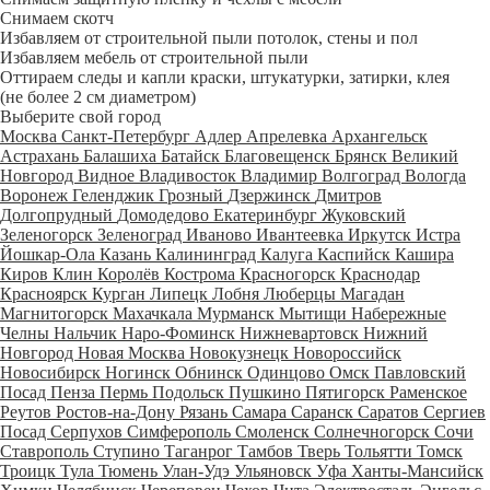
Снимаем скотч
Избавляем от строительной пыли потолок, стены и пол
Избавляем мебель от строительной пыли
Оттираем следы и капли краски, штукатурки, затирки, клея
(не более 2 см диаметром)
Выберите свой город
Москва
Санкт-Петербург
Адлер
Апрелевка
Архангельск
Астрахань
Балашиха
Батайск
Благовещенск
Брянск
Великий
Новгород
Видное
Владивосток
Владимир
Волгоград
Вологда
Воронеж
Геленджик
Грозный
Дзержинск
Дмитров
Долгопрудный
Домодедово
Екатеринбург
Жуковский
Зеленогорск
Зеленоград
Иваново
Ивантеевка
Иркутск
Истра
Йошкар-Ола
Казань
Калининград
Калуга
Каспийск
Кашира
Киров
Клин
Королёв
Кострома
Красногорск
Краснодар
Красноярск
Курган
Липецк
Лобня
Люберцы
Магадан
Магнитогорск
Махачкала
Мурманск
Мытищи
Набережные
Челны
Нальчик
Наро-Фоминск
Нижневартовск
Нижний
Новгород
Новая Москва
Новокузнецк
Новороссийск
Новосибирск
Ногинск
Обнинск
Одинцово
Омск
Павловский
Посад
Пенза
Пермь
Подольск
Пушкино
Пятигорск
Раменское
Реутов
Ростов-на-Дону
Рязань
Самара
Саранск
Саратов
Сергиев
Посад
Серпухов
Симферополь
Смоленск
Солнечногорск
Сочи
Ставрополь
Ступино
Таганрог
Тамбов
Тверь
Тольятти
Томск
Троицк
Тула
Тюмень
Улан-Удэ
Ульяновск
Уфа
Ханты-Мансийск