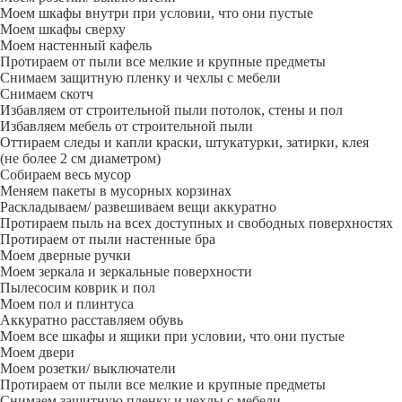
Моем шкафы внутри при условии, что они пустые
Моем шкафы сверху
Моем настенный кафель
Протираем от пыли все мелкие и крупные предметы
Снимаем защитную пленку и чехлы с мебели
Снимаем скотч
Избавляем от строительной пыли потолок, стены и пол
Избавляем мебель от строительной пыли
Оттираем следы и капли краски, штукатурки, затирки, клея
(не более 2 см диаметром)
Собираем весь мусор
Меняем пакеты в мусорных корзинах
Раскладываем/ развешиваем вещи аккуратно
Протираем пыль на всех доступных и свободных поверхностях
Протираем от пыли настенные бра
Моем дверные ручки
Моем зеркала и зеркальные поверхности
Пылесосим коврик и пол
Моем пол и плинтуса
Аккуратно расставляем обувь
Моем все шкафы и ящики при условии, что они пустые
Моем двери
Моем розетки/ выключатели
Протираем от пыли все мелкие и крупные предметы
Снимаем защитную пленку и чехлы с мебели