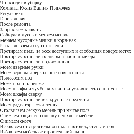
Что входит в уборку
Регу­лярная
Гене­ральная
После ремонта
Заправляем кровать
Собираем мусор и меняем мешки
Меняем мусорные мешки в корзинах
Раскладываем аккуратно вещи
Протираем пыль на всех доступных и свободных поверхностях
Протираем от пыли торшеры и настенные бра
Протираем от пыли подоконники
Моем дверные ручки
Моем зеркала и зеркальные поверхности
Пылесосим пол
Моем пол и плинтуса
Моем шкафы и тумбы внутри при условии, что они пустые
Моем шкафы сверху
Протираем от пыли все крупные предметы
Моем радиаторы отопления
Отодвигаем легкую мебель при мытье пола
Снимаем защитную пленку и чехлы с мебели
Снимаем скотч
Избавляем от строительной пыли потолок, стены и пол
Избавляем мебель от строительной пыли