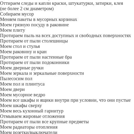
Оттираем следы и капли краски, штукатурки, затирки, клея
(не более 2 см диаметром)
Собираем мусор
Меняем пакеты в мусорных корзинах
Моем грязную посуду в раковине
Моем плиту
Протираем пыль на всех доступных и свободных поверхностях
Протираем от пыли столешницы
Моем стол и стулья
Моем раковину и кран
Протираем от пыли настенные бра
Протираем от пыли подоконники
Моем дверные ручки
Моем зеркала и зеркальные поверхности
Пылесосим пол
Моем пол и плинтуса
Моем двери
Моем мусорное ведро
Моем все шкафы и ящики внутри при условии, что они пустые
Моем шкафы сверху
Моем весь кухонный гарнитур
Отмываем жировые отложения
Протираем от пыли все крупные предметы
Моем радиаторы отопления
Моем розетки/выключатели