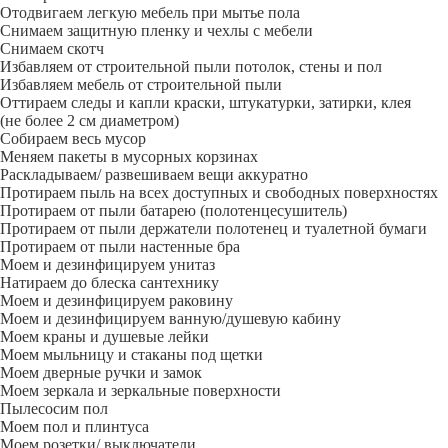
Отодвигаем легкую мебель при мытье пола
Снимаем защитную пленку и чехлы с мебели
Снимаем скотч
Избавляем от строительной пыли потолок, стены и пол
Избавляем мебель от строительной пыли
Оттираем следы и капли краски, штукатурки, затирки, клея
(не более 2 см диаметром)
Собираем весь мусор
Меняем пакеты в мусорных корзинах
Раскладываем/ развешиваем вещи аккуратно
Протираем пыль на всех доступных и свободных поверхностях
Протираем от пыли батарею (полотенцесушитель)
Протираем от пыли держатели полотенец и туалетной бумаги
Протираем от пыли настенные бра
Моем и дезинфицируем унитаз
Натираем до блеска сантехнику
Моем и дезинфицируем раковину
Моем и дезинфицируем ванную/душевую кабину
Моем краны и душевые лейки
Моем мыльницу и стаканы под щетки
Моем дверные ручки и замок
Моем зеркала и зеркальные поверхности
Пылесосим пол
Моем пол и плинтуса
Моем розетки/ выключатели