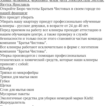
Химки
Челябинск
Череповец
Чехов
Чита
Электросталь
Энгельс
Якутск
Ярославль
Откройте Бюро чистоты Братьев Чистовых в своем городе по
нашей франшизе
Кто приедет убирать
Убирать вашу квартиру приедут профессионально обученные
клинеры - русские девушки, в возрасте от 24 до 40 лет.
Перед приемом на работу все клинеры проходят аттестацию в
нашем обучающем центре, а также проверку в службе
безопасности и только после этого становятся частью команды
компании "Братья Чистовы".
Все клинеры работают исключительно в форме с логотипом
компании "Братья Чистовы".
Уборка производится с помощью профессиональных
технических и химический средств, которые наши клинеры
привозят с собой:
Швабра
Тряпки из микрофибры
Тряпки для мытья окон
Губки
Щетки
Сгон для мытья окон
Мусорные пакеты
Экологичные средства для уборки немецкой марки Kiehl:
Жироудалитель