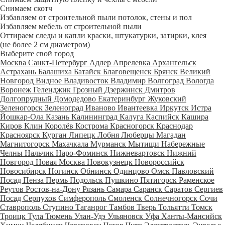
Снимаем скотч
Избавляем от строительной пыли потолок, стены и пол
Избавляем мебель от строительной пыли
Оттираем следы и капли краски, штукатурки, затирки, клея
(не более 2 см диаметром)
Выберите свой город
Москва
Санкт-Петербург
Адлер
Апрелевка
Архангельск
Астрахань
Балашиха
Батайск
Благовещенск
Брянск
Великий
Новгород
Видное
Владивосток
Владимир
Волгоград
Вологда
Воронеж
Геленджик
Грозный
Дзержинск
Дмитров
Долгопрудный
Домодедово
Екатеринбург
Жуковский
Зеленогорск
Зеленоград
Иваново
Ивантеевка
Иркутск
Истра
Йошкар-Ола
Казань
Калининград
Калуга
Каспийск
Кашира
Киров
Клин
Королёв
Кострома
Красногорск
Краснодар
Красноярск
Курган
Липецк
Лобня
Люберцы
Магадан
Магнитогорск
Махачкала
Мурманск
Мытищи
Набережные
Челны
Нальчик
Наро-Фоминск
Нижневартовск
Нижний
Новгород
Новая Москва
Новокузнецк
Новороссийск
Новосибирск
Ногинск
Обнинск
Одинцово
Омск
Павловский
Посад
Пенза
Пермь
Подольск
Пушкино
Пятигорск
Раменское
Реутов
Ростов-на-Дону
Рязань
Самара
Саранск
Саратов
Сергиев
Посад
Серпухов
Симферополь
Смоленск
Солнечногорск
Сочи
Ставрополь
Ступино
Таганрог
Тамбов
Тверь
Тольятти
Томск
Троицк
Тула
Тюмень
Улан-Удэ
Ульяновск
Уфа
Ханты-Мансийск