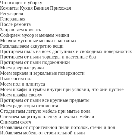
Что входит в уборку
Регу­лярная
Гене­ральная
После ремонта
Заправляем кровать
Собираем мусор и меняем мешки
Меняем мусорные мешки в корзинах
Раскладываем аккуратно вещи
Протираем пыль на всех доступных и свободных поверхностях
Протираем от пыли торшеры и настенные бра
Протираем от пыли подоконники
Моем дверные ручки
Моем зеркала и зеркальные поверхности
Пылесосим пол
Моем пол и плинтуса
Моем шкафы и тумбы внутри при условии, что они пустые
Моем шкафы сверху
Протираем от пыли все крупные предметы
Моем радиаторы отопления
Отодвигаем легкую мебель при мытье пола
Снимаем защитную пленку и чехлы с мебели
Снимаем скотч
Избавляем от строительной пыли потолок, стены и пол
Избавляем мебель от строительной пыли