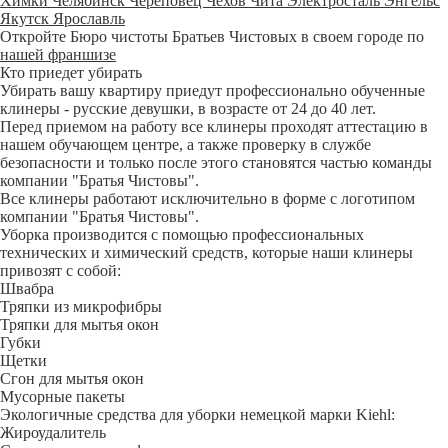
Химки
Челябинск
Череповец
Чехов
Чита
Электросталь
Энгельс
Якутск
Ярославль
Откройте Бюро чистоты Братьев Чистовых в своем городе по
нашей франшизе
Кто приедет убирать
Убирать вашу квартиру приедут профессионально обученные
клинеры - русские девушки, в возрасте от 24 до 40 лет.
Перед приемом на работу все клинеры проходят аттестацию в
нашем обучающем центре, а также проверку в службе
безопасности и только после этого становятся частью команды
компании "Братья Чистовы".
Все клинеры работают исключительно в форме с логотипом
компании "Братья Чистовы".
Уборка производится с помощью профессиональных
технических и химический средств, которые наши клинеры
привозят с собой:
Швабра
Тряпки из микрофибры
Тряпки для мытья окон
Губки
Щетки
Сгон для мытья окон
Мусорные пакеты
Экологичные средства для уборки немецкой марки Kiehl:
Жироудалитель