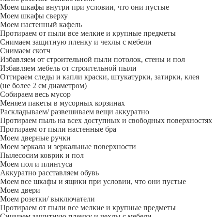
Моем шкафы внутри при условии, что они пустые
Моем шкафы сверху
Моем настенный кафель
Протираем от пыли все мелкие и крупные предметы
Снимаем защитную пленку и чехлы с мебели
Снимаем скотч
Избавляем от строительной пыли потолок, стены и пол
Избавляем мебель от строительной пыли
Оттираем следы и капли краски, штукатурки, затирки, клея
(не более 2 см диаметром)
Собираем весь мусор
Меняем пакеты в мусорных корзинах
Раскладываем/ развешиваем вещи аккуратно
Протираем пыль на всех доступных и свободных поверхностях
Протираем от пыли настенные бра
Моем дверные ручки
Моем зеркала и зеркальные поверхности
Пылесосим коврик и пол
Моем пол и плинтуса
Аккуратно расставляем обувь
Моем все шкафы и ящики при условии, что они пустые
Моем двери
Моем розетки/ выключатели
Протираем от пыли все мелкие и крупные предметы
Снимаем защитную пленку и чехлы с мебели