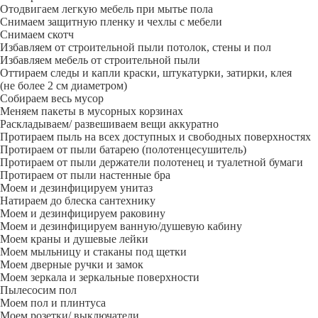
Отодвигаем легкую мебель при мытье пола
Снимаем защитную пленку и чехлы с мебели
Снимаем скотч
Избавляем от строительной пыли потолок, стены и пол
Избавляем мебель от строительной пыли
Оттираем следы и капли краски, штукатурки, затирки, клея
(не более 2 см диаметром)
Собираем весь мусор
Меняем пакеты в мусорных корзинах
Раскладываем/ развешиваем вещи аккуратно
Протираем пыль на всех доступных и свободных поверхностях
Протираем от пыли батарею (полотенцесушитель)
Протираем от пыли держатели полотенец и туалетной бумаги
Протираем от пыли настенные бра
Моем и дезинфицируем унитаз
Натираем до блеска сантехнику
Моем и дезинфицируем раковину
Моем и дезинфицируем ванную/душевую кабину
Моем краны и душевые лейки
Моем мыльницу и стаканы под щетки
Моем дверные ручки и замок
Моем зеркала и зеркальные поверхности
Пылесосим пол
Моем пол и плинтуса
Моем розетки/ выключатели