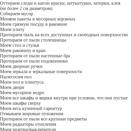
Оттираем следы и капли краски, штукатурки, затирки, клея
(не более 2 см диаметром)
Собираем мусор
Меняем пакеты в мусорных корзинах
Моем грязную посуду в раковине
Моем плиту
Протираем пыль на всех доступных и свободных поверхностях
Протираем от пыли столешницы
Моем стол и стулья
Моем раковину и кран
Протираем от пыли настенные бра
Протираем от пыли подоконники
Моем дверные ручки
Моем зеркала и зеркальные поверхности
Пылесосим пол
Моем пол и плинтуса
Моем двери
Моем мусорное ведро
Моем все шкафы и ящики внутри при условии, что они пустые
Моем шкафы сверху
Моем весь кухонный гарнитур
Отмываем жировые отложения
Протираем от пыли все крупные предметы
Моем радиаторы отопления
Моем розетки/выключатели