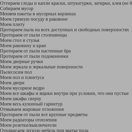
Оттираем следы и капли краски, штукатурки, затирки, клея (не 
Собираем мусор
Меняем пакеты в мусорных корзинах
Моем грязную посуду в раковине
Моем плиту
Протираем пыль на всех доступных и свободных поверхностях
Протираем от пыли столешницы
Моем стол и стулья
Моем раковину и кран
Протираем от пыли настенные бра
Протираем от пыли подоконники
Моем дверные ручки
Моем зеркала и зеркальные поверхности
Пылесосим пол
Моем пол и плинтуса
Моем двери
Моем мусорное ведро
Моем все шкафы и ящики внутри при условии, что они пустые
Моем шкафы сверху
Моем весь кухонный гарнитур
Отмываем жировые отложения
Протираем от пыли все крупные предметы
Моем радиаторы отопления
Моем розетки/выключатели
Отодвигаем легкую мебель при мытье пола