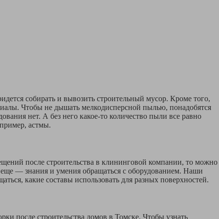
ридется собирать и вывозить строительный мусор. Кроме того,
ериалы. Чтобы не дышать мелкодисперсной пылью, понадобятся
вания нет. А без него какое-то количество пыли все равно
пример, астмы.
мещений после строительства в клининговой компании, то можно
 а еще — знания и умения обращаться с оборудованием. Наши
ться, какие составы использовать для разных поверхностей.
рки после строительства домов в Томске. Чтобы узнать