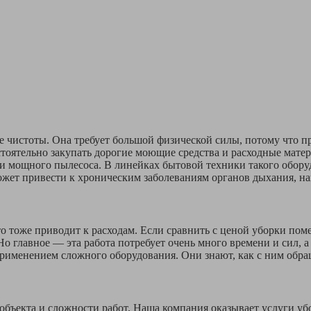
е чистоты. Она требует большой физической силы, потому что п
стоятельно закупать дорогие моющие средства и расходные мат
и мощного пылесоса. В линейках бытовой техники такого оборудо
ожет привести к хроническим заболеваниям органов дыхания, на
то тоже приводит к расходам. Если сравнить с ценой уборки по
 Но главное — эта работа потребует очень много времени и сил,
именением сложного оборудования. Они знают, как с ним обраща
объекта и сложности работ. Наша компания оказывает услуги убо