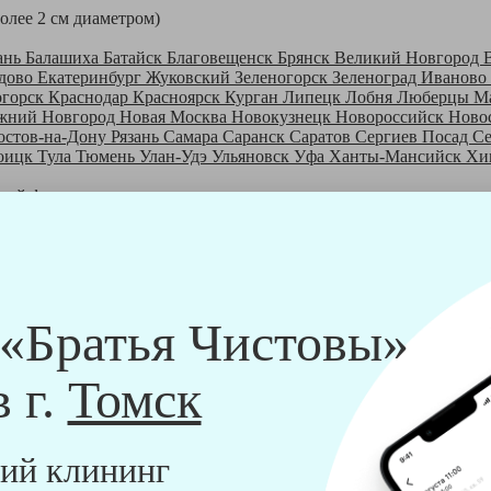
более 2 см диаметром)
ань
Балашиха
Батайск
Благовещенск
Брянск
Великий Новгород
дово
Екатеринбург
Жуковский
Зеленогорск
Зеленоград
Иваново
огорск
Краснодар
Красноярск
Курган
Липецк
Лобня
Люберцы
М
жний Новгород
Новая Москва
Новокузнецк
Новороссийск
Ново
остов-на-Дону
Рязань
Самара
Саранск
Саратов
Сергиев Посад
С
оицк
Тула
Тюмень
Улан-Удэ
Ульяновск
Уфа
Ханты-Мансийск
Хи
шей франшизе
ры - русские девушки, в возрасте от 24 до 40 лет.
шем обучающем центре, а также проверку в службе безопасности
пании "Братья Чистовы".
 и химический средств, которые наши клинеры привозят с собо
 «Братья Чистовы»
в г.
Томск
ий клининг