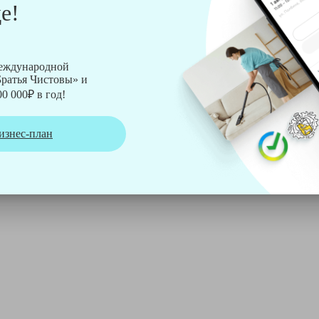
е!
рмы Soteco, а также утюг, ведро, парогенератор, аппарат дл
международной
ратья Чистовы» и
0 000₽ в год!
изнес-план