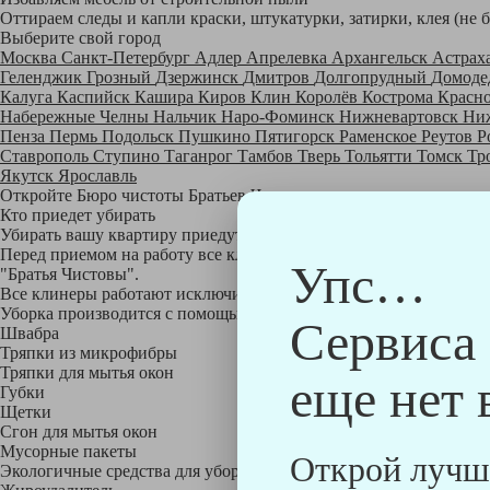
Оттираем следы и капли краски, штукатурки, затирки, клея (не 
Выберите свой город
Москва
Санкт-Петербург
Адлер
Апрелевка
Архангельск
Астрах
Геленджик
Грозный
Дзержинск
Дмитров
Долгопрудный
Домоде
Калуга
Каспийск
Кашира
Киров
Клин
Королёв
Кострома
Красн
Набережные Челны
Нальчик
Наро-Фоминск
Нижневартовск
Ни
Пенза
Пермь
Подольск
Пушкино
Пятигорск
Раменское
Реутов
Р
Ставрополь
Ступино
Таганрог
Тамбов
Тверь
Тольятти
Томск
Тр
Якутск
Ярославль
Откройте Бюро чистоты Братьев Чистовых в своем городе по
на
Кто приедет убирать
Убирать вашу квартиру приедут профессионально обученные клине
Перед приемом на работу все клинеры проходят аттестацию в на
Упс…
"Братья Чистовы".
Все клинеры работают исключительно в форме с логотипом ком
Уборка производится с помощью профессиональных технических
Сервиса
Швабра
Тряпки из микрофибры
Тряпки для мытья окон
еще нет 
Губки
Щетки
Сгон для мытья окон
Мусорные пакеты
Открой лучш
Экологичные средства для уборки немецкой марки Kiehl: