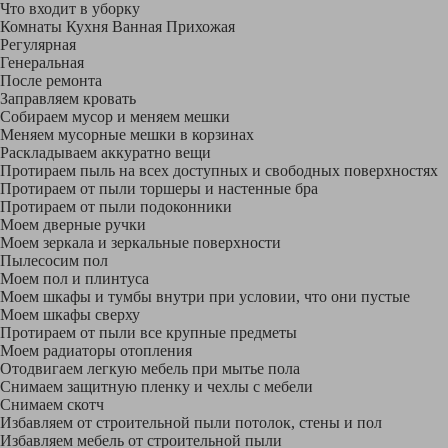
Что входит в уборку
Регу­лярная
Гене­ральная
После ремонта
Заправляем кровать
Собираем мусор и меняем мешки
Меняем мусорные мешки в корзинах
Раскладываем аккуратно вещи
Протираем пыль на всех доступных и свободных поверхностях
Протираем от пыли торшеры и настенные бра
Протираем от пыли подоконники
Моем дверные ручки
Моем зеркала и зеркальные поверхности
Пылесосим пол
Моем пол и плинтуса
Моем шкафы и тумбы внутри при условии, что они пустые
Моем шкафы сверху
Протираем от пыли все крупные предметы
Моем радиаторы отопления
Отодвигаем легкую мебель при мытье пола
Снимаем защитную пленку и чехлы с мебели
Снимаем скотч
Избавляем от строительной пыли потолок, стены и пол
Избавляем мебель от строительной пыли