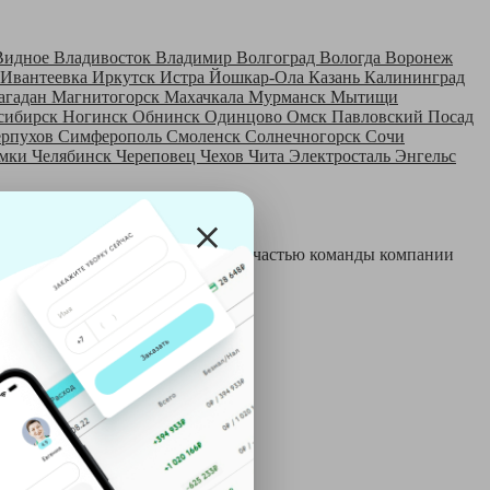
Видное
Владивосток
Владимир
Волгоград
Вологда
Воронеж
Ивантеевка
Иркутск
Истра
Йошкар-Ола
Казань
Калининград
агадан
Магнитогорск
Махачкала
Мурманск
Мытищи
сибирск
Ногинск
Обнинск
Одинцово
Омск
Павловский Посад
ерпухов
Симферополь
Смоленск
Солнечногорск
Сочи
мки
Челябинск
Череповец
Чехов
Чита
Электросталь
Энгельс
 и только после этого становятся частью команды компании
й: