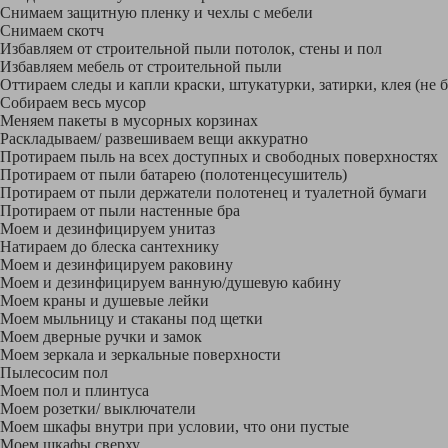
Снимаем защитную пленку и чехлы с мебели
Снимаем скотч
Избавляем от строительной пыли потолок, стены и пол
Избавляем мебель от строительной пыли
Оттираем следы и капли краски, штукатурки, затирки, клея (не 
Собираем весь мусор
Меняем пакеты в мусорных корзинах
Раскладываем/ развешиваем вещи аккуратно
Протираем пыль на всех доступных и свободных поверхностях
Протираем от пыли батарею (полотенцесушитель)
Протираем от пыли держатели полотенец и туалетной бумаги
Протираем от пыли настенные бра
Моем и дезинфицируем унитаз
Натираем до блеска сантехнику
Моем и дезинфицируем раковину
Моем и дезинфицируем ванную/душевую кабину
Моем краны и душевые лейки
Моем мыльницу и стаканы под щетки
Моем дверные ручки и замок
Моем зеркала и зеркальные поверхности
Пылесосим пол
Моем пол и плинтуса
Моем розетки/ выключатели
Моем шкафы внутри при условии, что они пустые
Моем шкафы сверху