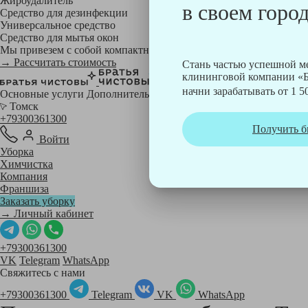
Жироудалитель
в своем город
Средство для дезинфекции
Универсальное средство
Средство для мытья окон
Мы привезем с собой компактный профессиональный пылесос фи
→ Рассчитать стоимость
Стань частью успешной 
клининговой компании «Б
начни зарабатывать от 1 50
Основные услуги
Дополнительные
Томск
+79300361300
Получить б
Войти
Уборка
Химчистка
Компания
Франшиза
Заказать уборку
→ Личный кабинет
+79300361300
VK
Telegram
WhatsApp
Свяжитесь с нами
+79300361300
Telegram
VK
WhatsApp